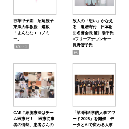
行革甲子園 沼尾波子
故人の「想い」かなえ
東洋大学教授 連載
る 遺贈寄付 日本財
「よんななエコノミ
団名誉会長 笹川陽平氏
ー」
×フリーアナウンサー
長野智子氏
,
ビジネス
PR
CAR T細胞療法はチー
「第4回科学的人事アワ
ム医療だ！ 医療従事
ード2025」を開催 デ
者の情熱、患者さんの
ータとAIで変わる人事