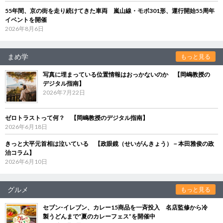
55年間、京の街を走り続けてきた車両 嵐山線・モボ301形、運行開始55周年
イベントを開催
2026年8月6日
まめ学
もっと見る
写真に埋まっている位置情報はおっかないのか 【岡嶋教授の
デジタル指南】
2026年7月22日
ゼロトラストって何？ 【岡嶋教授のデジタル指南】
2026年6月18日
きっと大平元首相は泣いている 【政眼鏡（せいがんきょう）－本田雅俊の政
治コラム】
2026年6月10日
グルメ
もっと見る
セブン‐イレブン、カレー15商品を一斉投入 名店監修から冷
製うどんまで“夏のカレーフェス”を開催中