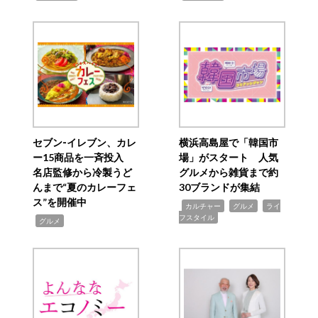
セブン‐イレブン、カレ
横浜高島屋で「韓国市
ー15商品を一斉投入
場」がスタート 人気
名店監修から冷製うど
グルメから雑貨まで約
んまで“夏のカレーフェ
30ブランドが集結
ス”を開催中
,
,
,
カルチャー
グルメ
ライ
フスタイル
,
グルメ