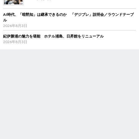
AI時代、「暗黙知」は継承できるのか 「デジブレ」説明会／ラウンドテーブ
ル
2026年8月3日
紀伊勝浦の魅力を堪能 ホテル浦島、日昇館をリニューアル
2026年8月3日