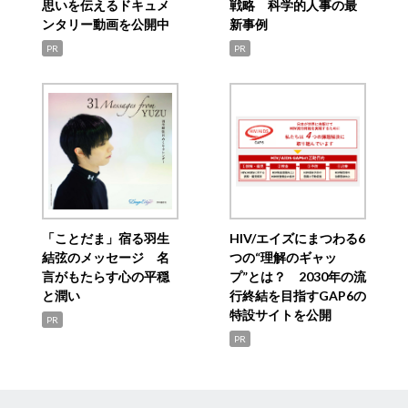
思いを伝えるドキュメ
戦略 科学的人事の最
ンタリー動画を公開中
新事例
PR
PR
「ことだま」宿る羽生
HIV/エイズにまつわる6
結弦のメッセージ 名
つの“理解のギャッ
言がもたらす心の平穏
プ”とは？ 2030年の流
と潤い
行終結を目指すGAP6の
特設サイトを公開
PR
PR