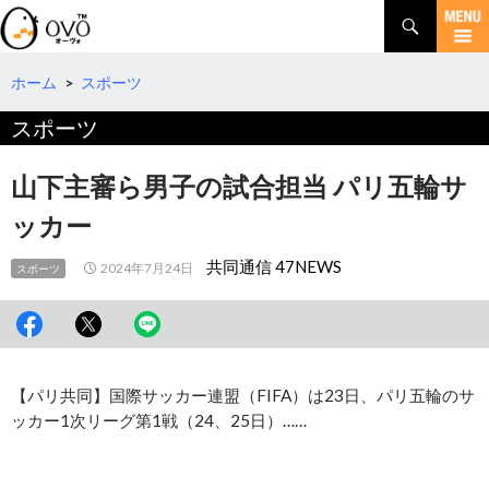
検
索
コ
ン
テ
ホーム
>
スポーツ
ン
スポーツ
ツ
へ
移
山下主審ら男子の試合担当 パリ五輪サ
動
ッカー
共同通信 47NEWS
2024年7月24日
スポーツ
【パリ共同】国際サッカー連盟（FIFA）は23日、パリ五輪のサ
ッカー1次リーグ第1戦（24、25日）……