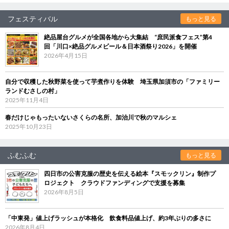
フェスティバル
もっと見る
絶品屋台グルメが全国各地から大集結 “庶民派食フェス”第4
回「川口×絶品グルメビール＆日本酒祭り2026」を開催
2026年4月15日
自分で収穫した秋野菜を使って芋煮作りを体験 埼玉県加須市の「ファミリー
ランドむさしの村」
2025年11月4日
春だけじゃもったいないさくらの名所、加治川で秋のマルシェ
2025年10月23日
ふむふむ
もっと見る
四日市の公害克服の歴史を伝える絵本『スモックリン』制作プ
ロジェクト クラウドファンディングで支援を募集
2026年8月5日
「中東発」値上げラッシュが本格化 飲食料品値上げ、約3年ぶりの多さに
2026年8月4日