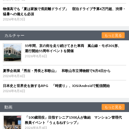
物価高でも「夏は家族で長距離ドライブ」 宿泊ドライブ予算4万円超、渋滞・
猛暑への備えも必須
2026年8月3日
カルチャー
もっと見る
55年間、京の街を走り続けてきた車両 嵐山線・モボ301形、
運行開始55周年イベントを開催
2026年8月6日
夏季企画展「秀吉・秀長と和歌山」 和歌山市立博物館で8月8日から
2026年8月6日
日本史と世界史を旅するRPG 「時渡り」、iOS/Androidで配信開始
2026年8月6日
動画
もっと見る
「100歳現役」目指すシニア1500人が集結 マンション管理代
務員イベント「うぇるねすシップ」
2026年8月4日