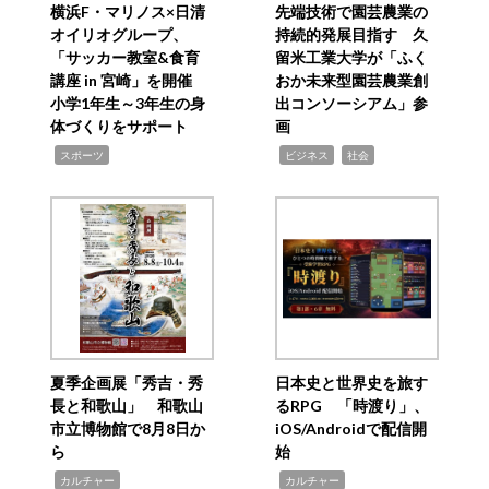
横浜F・マリノス×日清
先端技術で園芸農業の
オイリオグループ、
持続的発展目指す 久
「サッカー教室&食育
留米工業大学が「ふく
講座 in 宮崎」を開催
おか未来型園芸農業創
小学1年生～3年生の身
出コンソーシアム」参
体づくりをサポート
画
,
,
,
スポーツ
ビジネス
社会
夏季企画展「秀吉・秀
日本史と世界史を旅す
長と和歌山」 和歌山
るRPG 「時渡り」、
市立博物館で8月8日か
iOS/Androidで配信開
ら
始
,
,
カルチャー
カルチャー