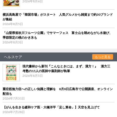
2026年8月6日
横浜高島屋で「韓国市場」がスタート 人気グルメから雑貨まで約30ブランド
が集結
2026年8月5日
「山梨県笛吹川フルーツ公園」でサマーフェス 富士山を眺めながら水遊び、
季節限定の桃のかき氷も
2026年8月3日
ヘルスケア
もっと見る
現代書林から新刊『こんなときには、まず、漢方！』 漢方三
考塾の15人の医師や薬剤師が執筆
2026年8月5日
重症筋無力症への正しい知識と理解を 8月8日広島市で公開講座、オンライン
配信も
2026年7月31日
【がんを生きる緩和ケア医・大橋洋平「足し算命」】天空を見上げて
2026年7月28日