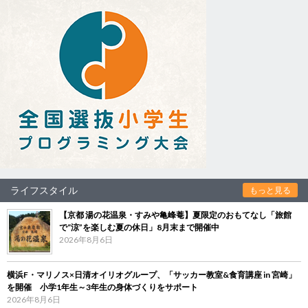
ライフスタイル
もっと見る
【京都 湯の花温泉・すみや亀峰菴】夏限定のおもてなし「旅館
で“涼”を楽しむ夏の休日」8月末まで開催中
2026年8月6日
横浜F・マリノス×日清オイリオグループ、「サッカー教室&食育講座 in 宮崎」
を開催 小学1年生～3年生の身体づくりをサポート
2026年8月6日