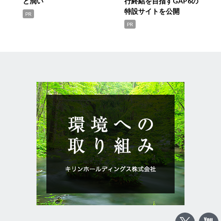
と潤い
行終結を目指すGAP6の
特設サイトを公開
PR
PR