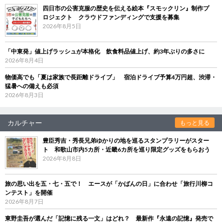
四日市の公害克服の歴史を伝える絵本『スモックリン』制作プ
ロジェクト クラウドファンディングで支援を募集
2026年8月5日
「中東発」値上げラッシュが本格化 飲食料品値上げ、約3年ぶりの多さに
2026年8月4日
物価高でも「夏は家族で長距離ドライブ」 宿泊ドライブ予算4万円超、渋滞・
猛暑への備えも必須
2026年8月3日
カルチャー
もっと見る
豊臣秀吉・秀長兄弟ゆかりの地を巡るスタンプラリーがスター
ト 和歌山市内5カ所・近畿6カ所を巡り限定グッズをもらおう
2026年8月8日
旅の思い出を五・七・五で！ エースが「かばんの日」に合わせ「旅行川柳コ
ンテスト」を開催
2026年8月7日
東野圭吾が選んだ「記憶に残る一文」はどれ？ 最新作『永遠の記憶』発売で