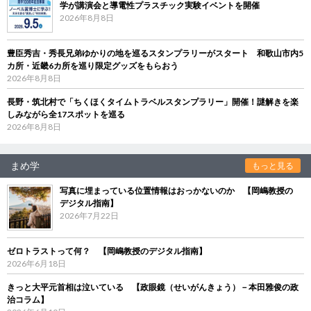
学が講演会と導電性プラスチック実験イベントを開催
2026年8月8日
豊臣秀吉・秀長兄弟ゆかりの地を巡るスタンプラリーがスタート 和歌山市内5
カ所・近畿6カ所を巡り限定グッズをもらおう
2026年8月8日
長野・筑北村で「ちくほくタイムトラベルスタンプラリー」開催！謎解きを楽
しみながら全17スポットを巡る
2026年8月8日
まめ学
もっと見る
写真に埋まっている位置情報はおっかないのか 【岡嶋教授の
デジタル指南】
2026年7月22日
ゼロトラストって何？ 【岡嶋教授のデジタル指南】
2026年6月18日
きっと大平元首相は泣いている 【政眼鏡（せいがんきょう）－本田雅俊の政
治コラム】