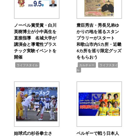
ノーベル賞受賞・白川
豊臣秀吉・秀長兄弟ゆ
英樹博士が小中高生を
かりの地を巡るスタン
直接指導 名城大学が
プラリーがスタート
講演会と導電性プラス
和歌山市内5カ所・近畿
チック実験イベントを
6カ所を巡り限定グッズ
開催
をもらおう
,
,
,
ライフスタイル
カルチャー
ライフスタイ
ル
始球式の杉谷拳士さ
ベルギーで戦う日本人