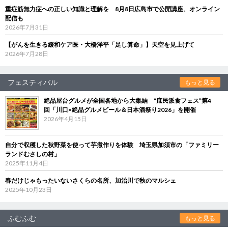
重症筋無力症への正しい知識と理解を 8月8日広島市で公開講座、オンライン
配信も
2026年7月31日
【がんを生きる緩和ケア医・大橋洋平「足し算命」】天空を見上げて
2026年7月28日
フェスティバル
もっと見る
絶品屋台グルメが全国各地から大集結 “庶民派食フェス”第4
回「川口×絶品グルメビール＆日本酒祭り2026」を開催
2026年4月15日
自分で収穫した秋野菜を使って芋煮作りを体験 埼玉県加須市の「ファミリー
ランドむさしの村」
2025年11月4日
春だけじゃもったいないさくらの名所、加治川で秋のマルシェ
2025年10月23日
ふむふむ
もっと見る