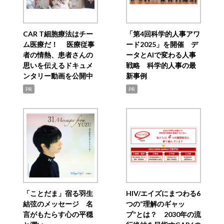
CAR T細胞療法はチー
「第4回科学的人事アワ
ム医療だ！ 医療従事
ード2025」を開催 デ
者の情熱、患者さんの
ータとAIで変わる人事
思いを伝えるドキュメ
戦略 科学的人事の最
ンタリー動画を公開中
新事例
PR
PR
「ことだま」宿る羽生
HIV/エイズにまつわる6
結弦のメッセージ 名
つの“理解のギャッ
言がもたらす心の平穏
プ”とは？ 2030年の流