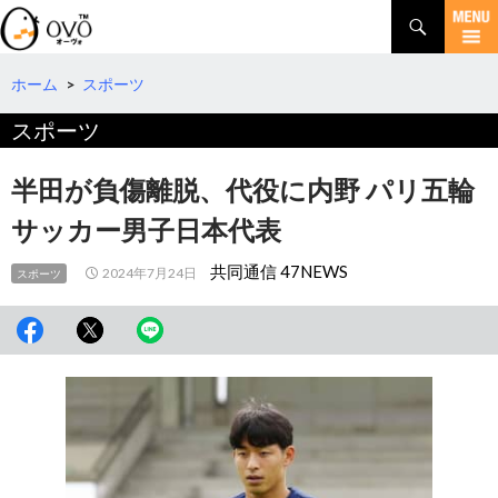
検
索
コ
ン
テ
ホーム
>
スポーツ
ン
スポーツ
ツ
へ
移
半田が負傷離脱、代役に内野 パリ五輪
動
サッカー男子日本代表
共同通信 47NEWS
2024年7月24日
スポーツ