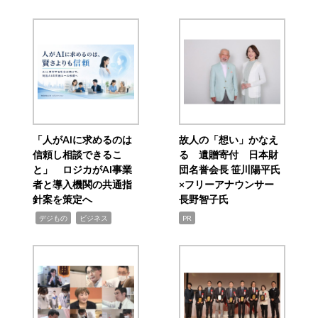
「人がAIに求めるのは
故人の「想い」かなえ
信頼し相談できるこ
る 遺贈寄付 日本財
と」 ロジカがAI事業
団名誉会長 笹川陽平氏
者と導入機関の共通指
×フリーアナウンサー
針案を策定へ
長野智子氏
,
,
デジもの
ビジネス
PR