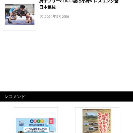
男子フリー61キロ級は小野V レスリング全
日本選抜
2024年5月25日
レコメンド