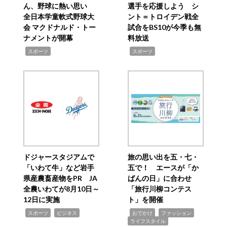
ん、野球に熱い思い
選手を応援しよう シ
全日本学童軟式野球大
ント＝トロイデン戦全
会 マクドナルド・トー
試合をBS10が今季も無
ナメントが開幕
料放送
,
,
スポーツ
スポーツ
ドジャースタジアムで
旅の思い出を五・七・
「いわて牛」など岩手
五で！ エースが「か
県産農畜産物をPR JA
ばんの日」に合わせ
全農いわてが8月10日～
「旅行川柳コンテス
12日に実施
ト」を開催
,
,
,
,
,
スポーツ
ビジネス
おでかけ
ファッション
ライフスタイル