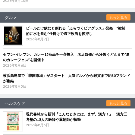
2026年6月10日
グルメ
もっと見る
ビールだけ飲むと倒れる「ふらつくビアグラス」発売 “強制
的に水を飲む”仕掛けで適正飲酒を後押し
2026年8月7日
セブン‐イレブン、カレー15商品を一斉投入 名店監修から冷製うどんまで“夏
のカレーフェス”を開催中
2026年8月6日
横浜高島屋で「韓国市場」がスタート 人気グルメから雑貨まで約30ブランド
が集結
2026年8月5日
ヘルスケア
もっと見る
現代書林から新刊『こんなときには、まず、漢方！』 漢方三
考塾の15人の医師や薬剤師が執筆
2026年8月5日