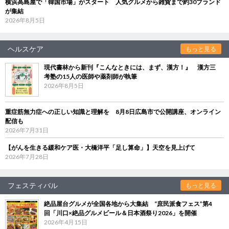
横浜高島屋で「韓国市場」がスタート 人気グルメから雑貨まで約30ブランド
が集結
2026年8月5日
ヘルスケア
もっと見る
現代書林から新刊『こんなときには、まず、漢方！』 漢方三
考塾の15人の医師や薬剤師が執筆
2026年8月5日
重症筋無力症への正しい知識と理解を 8月8日広島市で公開講座、オンライン
配信も
2026年7月31日
【がんを生きる緩和ケア医・大橋洋平「足し算命」】天空を見上げて
2026年7月28日
フェスティバル
もっと見る
絶品屋台グルメが全国各地から大集結 “庶民派食フェス”第4
回「川口×絶品グルメビール＆日本酒祭り2026」を開催
2026年4月15日