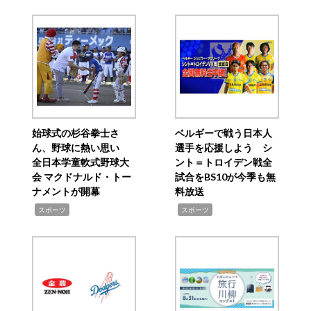
始球式の杉谷拳士さ
ベルギーで戦う日本人
ん、野球に熱い思い
選手を応援しよう シ
全日本学童軟式野球大
ント＝トロイデン戦全
会 マクドナルド・トー
試合をBS10が今季も無
ナメントが開幕
料放送
,
,
スポーツ
スポーツ