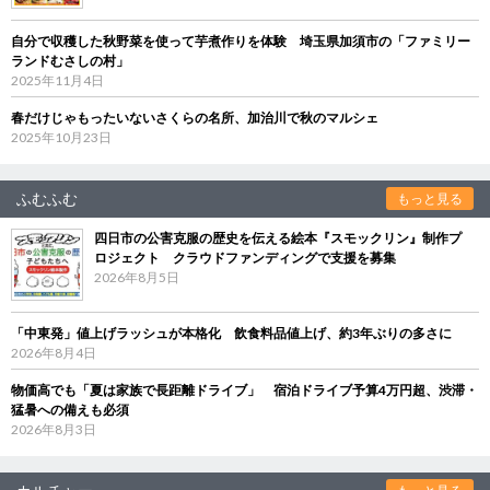
自分で収穫した秋野菜を使って芋煮作りを体験 埼玉県加須市の「ファミリー
ランドむさしの村」
2025年11月4日
春だけじゃもったいないさくらの名所、加治川で秋のマルシェ
2025年10月23日
ふむふむ
もっと見る
四日市の公害克服の歴史を伝える絵本『スモックリン』制作プ
ロジェクト クラウドファンディングで支援を募集
2026年8月5日
「中東発」値上げラッシュが本格化 飲食料品値上げ、約3年ぶりの多さに
2026年8月4日
物価高でも「夏は家族で長距離ドライブ」 宿泊ドライブ予算4万円超、渋滞・
猛暑への備えも必須
2026年8月3日