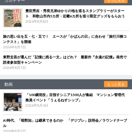
カルチャー
もっと見る
豊臣秀吉・秀長兄弟ゆかりの地を巡るスタンプラリーがスター
ト 和歌山市内5カ所・近畿6カ所を巡り限定グッズをもらおう
2026年8月8日
旅の思い出を五・七・五で！ エースが「かばんの日」に合わせ「旅行川柳コ
ンテスト」を開催
2026年8月7日
東野圭吾が選んだ「記憶に残る一文」はどれ？ 最新作『永遠の記憶』発売で
読者参加型キャンペーン
2026年8月7日
動画
もっと見る
「100歳現役」目指すシニア1500人が集結 マンション管理代
務員イベント「うぇるねすシップ」
2026年8月4日
AI時代、「暗黙知」は継承できるのか 「デジブレ」説明会／ラウンドテーブ
ル
2026年8月3日