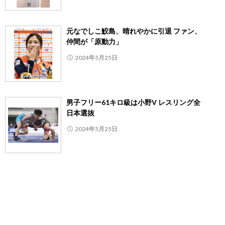
元なでしこ鮫島、晴れやかに引退 ファン、
仲間が「原動力」
2024年5月25日
男子フリー61キロ級は小野V レスリング全
日本選抜
2024年5月25日