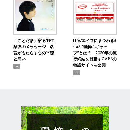
「ことだま」宿る羽生
HIV/エイズにまつわる6
結弦のメッセージ 名
つの“理解のギャッ
言がもたらす心の平穏
プ”とは？ 2030年の流
と潤い
行終結を目指すGAP6の
特設サイトを公開
PR
PR