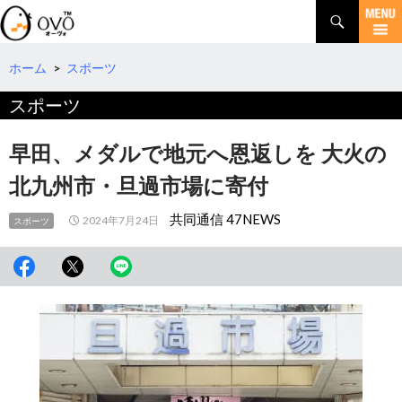
検
索
コ
ン
テ
ホーム
>
スポーツ
ン
スポーツ
ツ
へ
移
早田、メダルで地元へ恩返しを 大火の
動
北九州市・旦過市場に寄付
共同通信 47NEWS
2024年7月24日
スポーツ