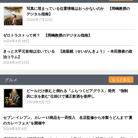
写真に埋まっている位置情報はおっかないのか 【岡嶋教授の
デジタル指南】
2026年7月22日
ゼロトラストって何？ 【岡嶋教授のデジタル指南】
2026年6月18日
きっと大平元首相は泣いている 【政眼鏡（せいがんきょう）－本田雅俊の政
治コラム】
2026年6月10日
グルメ
もっと見る
ビールだけ飲むと倒れる「ふらつくビアグラス」発売 “強制
的に水を飲む”仕掛けで適正飲酒を後押し
2026年8月7日
セブン‐イレブン、カレー15商品を一斉投入 名店監修から冷製うどんまで“夏
のカレーフェス”を開催中
2026年8月6日