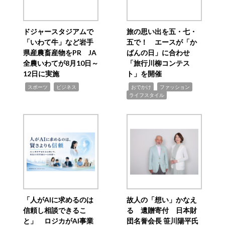
ドジャースタジアムで
旅の思い出を五・七・
「いわて牛」など岩手
五で！ エースが「か
県産農畜産物をPR JA
ばんの日」に合わせ
全農いわてが8月10日～
「旅行川柳コンテス
12日に実施
ト」を開催
,
,
,
,
,
スポーツ
ビジネス
おでかけ
ファッション
ライフスタイル
「人がAIに求めるのは
故人の「想い」かなえ
信頼し相談できるこ
る 遺贈寄付 日本財
と」 ロジカがAI事業
団名誉会長 笹川陽平氏