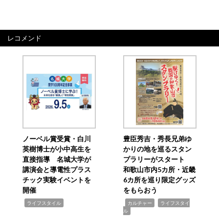
レコメンド
ノーベル賞受賞・白川
豊臣秀吉・秀長兄弟ゆ
英樹博士が小中高生を
かりの地を巡るスタン
直接指導 名城大学が
プラリーがスタート
講演会と導電性プラス
和歌山市内5カ所・近畿
チック実験イベントを
6カ所を巡り限定グッズ
開催
をもらおう
,
,
,
ライフスタイル
カルチャー
ライフスタイ
ル