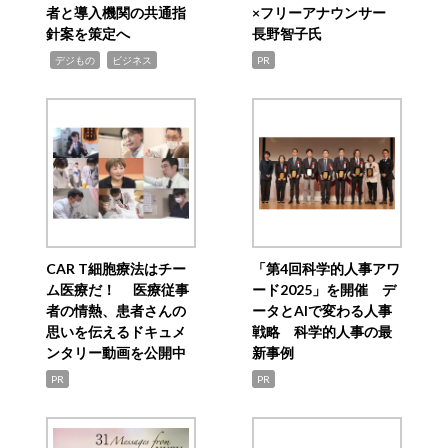
者と導入機関の共通指
×フリーアナウンサー
針案を策定へ
長野智子氏
,
,
デジもの
ビジネス
PR
CAR T細胞療法はチー
「第4回科学的人事アワ
ム医療だ！ 医療従事
ード2025」を開催 デ
者の情熱、患者さんの
ータとAIで変わる人事
思いを伝えるドキュメ
戦略 科学的人事の最
ンタリー動画を公開中
新事例
PR
PR