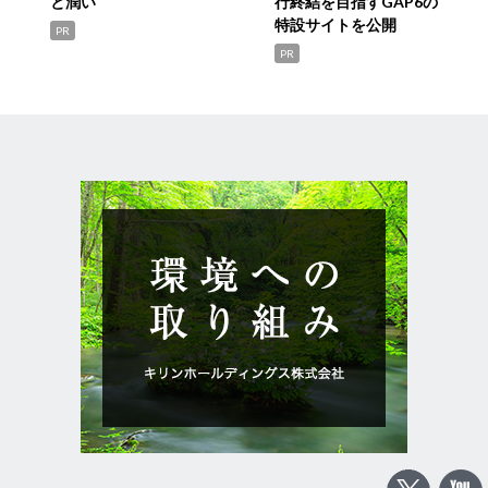
と潤い
行終結を目指すGAP6の
特設サイトを公開
PR
PR