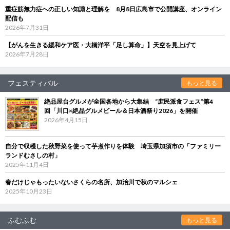
重症筋無力症への正しい知識と理解を 8月8日広島市で公開講座、オンライン
配信も
2026年7月31日
【がんを生きる緩和ケア医・大橋洋平「足し算命」】天空を見上げて
2026年7月28日
フェスティバル
もっと見る
絶品屋台グルメが全国各地から大集結 “庶民派食フェス”第4
回「川口×絶品グルメビール＆日本酒祭り2026」を開催
2026年4月15日
自分で収穫した秋野菜を使って芋煮作りを体験 埼玉県加須市の「ファミリー
ランドむさしの村」
2025年11月4日
春だけじゃもったいないさくらの名所、加治川で秋のマルシェ
2025年10月23日
ふむふむ
もっと見る