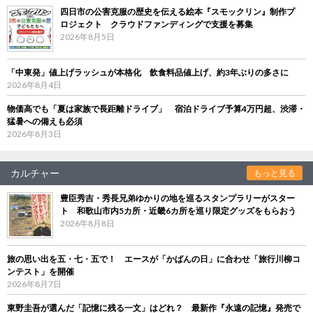
四日市の公害克服の歴史を伝える絵本『スモックリン』制作プ
ロジェクト クラウドファンディングで支援を募集
2026年8月5日
「中東発」値上げラッシュが本格化 飲食料品値上げ、約3年ぶりの多さに
2026年8月4日
物価高でも「夏は家族で長距離ドライブ」 宿泊ドライブ予算4万円超、渋滞・
猛暑への備えも必須
2026年8月3日
カルチャー
もっと見る
豊臣秀吉・秀長兄弟ゆかりの地を巡るスタンプラリーがスター
ト 和歌山市内5カ所・近畿6カ所を巡り限定グッズをもらおう
2026年8月8日
旅の思い出を五・七・五で！ エースが「かばんの日」に合わせ「旅行川柳コ
ンテスト」を開催
2026年8月7日
東野圭吾が選んだ「記憶に残る一文」はどれ？ 最新作『永遠の記憶』発売で