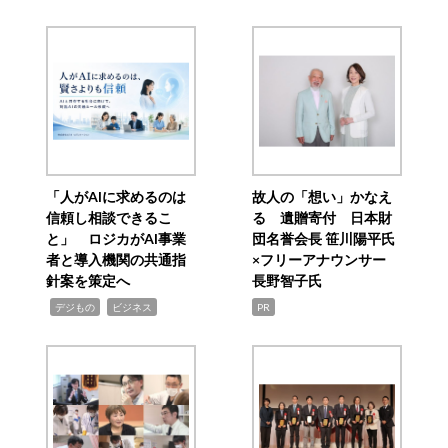
「人がAIに求めるのは
故人の「想い」かなえ
信頼し相談できるこ
る 遺贈寄付 日本財
と」 ロジカがAI事業
団名誉会長 笹川陽平氏
者と導入機関の共通指
×フリーアナウンサー
針案を策定へ
長野智子氏
,
,
デジもの
ビジネス
PR