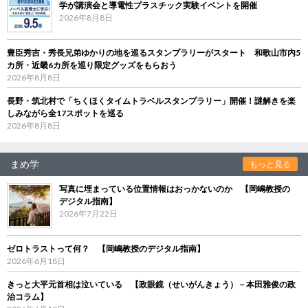
学が講演会と導電性プラスチック実験イベントを開催
2026年8月8日
豊臣秀吉・秀長兄弟ゆかりの地を巡るスタンプラリーがスタート 和歌山市内5
カ所・近畿6カ所を巡り限定グッズをもらおう
2026年8月8日
長野・筑北村で「ちくほくタイムトラベルスタンプラリー」開催！謎解きを楽
しみながら全17スポットを巡る
2026年8月8日
まめ学
もっと見る
写真に埋まっている位置情報はおっかないのか 【岡嶋教授の
デジタル指南】
2026年7月22日
ゼロトラストって何？ 【岡嶋教授のデジタル指南】
2026年6月18日
きっと大平元首相は泣いている 【政眼鏡（せいがんきょう）－本田雅俊の政
治コラム】