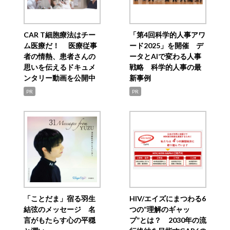
CAR T細胞療法はチー
「第4回科学的人事アワ
ム医療だ！ 医療従事
ード2025」を開催 デ
者の情熱、患者さんの
ータとAIで変わる人事
思いを伝えるドキュメ
戦略 科学的人事の最
ンタリー動画を公開中
新事例
PR
PR
「ことだま」宿る羽生
HIV/エイズにまつわる6
結弦のメッセージ 名
つの“理解のギャッ
言がもたらす心の平穏
プ”とは？ 2030年の流