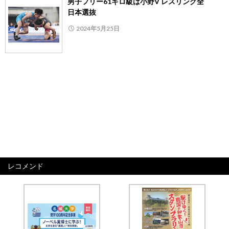
男子フリー61キロ級は小野V レスリング全
日本選抜
2024年5月25日
レコメンド