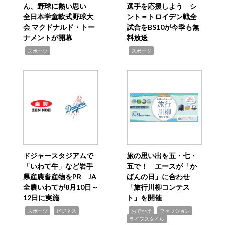
ん、野球に熱い思い
選手を応援しよう シ
全日本学童軟式野球大
ント＝トロイデン戦全
会 マクドナルド・トー
試合をBS10が今季も無
ナメントが開幕
料放送
,
,
スポーツ
スポーツ
ドジャースタジアムで
旅の思い出を五・七・
「いわて牛」など岩手
五で！ エースが「か
県産農畜産物をPR JA
ばんの日」に合わせ
全農いわてが8月10日～
「旅行川柳コンテス
12日に実施
ト」を開催
,
,
,
,
,
スポーツ
ビジネス
おでかけ
ファッション
ライフスタイル