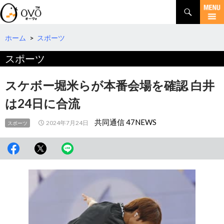
検
索
コ
ン
テ
ホーム
>
スポーツ
ン
スポーツ
ツ
へ
移
スケボー堀米らが本番会場を確認 白井
動
は24日に合流
共同通信 47NEWS
2024年7月24日
スポーツ