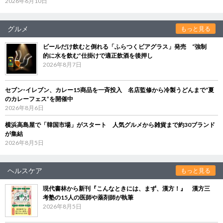
2026年6月10日
グルメ
もっと見る
ビールだけ飲むと倒れる「ふらつくビアグラス」発売 “強制
的に水を飲む”仕掛けで適正飲酒を後押し
2026年8月7日
セブン‐イレブン、カレー15商品を一斉投入 名店監修から冷製うどんまで“夏
のカレーフェス”を開催中
2026年8月6日
横浜高島屋で「韓国市場」がスタート 人気グルメから雑貨まで約30ブランド
が集結
2026年8月5日
ヘルスケア
もっと見る
現代書林から新刊『こんなときには、まず、漢方！』 漢方三
考塾の15人の医師や薬剤師が執筆
2026年8月5日