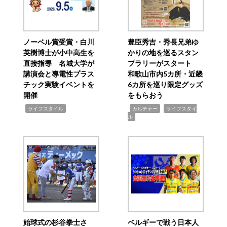
ノーベル賞受賞・白川
豊臣秀吉・秀長兄弟ゆ
英樹博士が小中高生を
かりの地を巡るスタン
直接指導 名城大学が
プラリーがスタート
講演会と導電性プラス
和歌山市内5カ所・近畿
チック実験イベントを
6カ所を巡り限定グッズ
開催
をもらおう
,
,
,
ライフスタイル
カルチャー
ライフスタイ
ル
始球式の杉谷拳士さ
ベルギーで戦う日本人