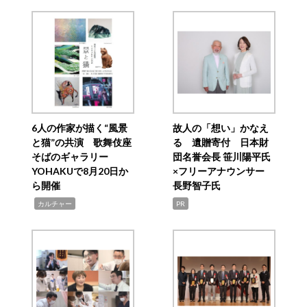
6人の作家が描く“風景
故人の「想い」かなえ
と猫”の共演 歌舞伎座
る 遺贈寄付 日本財
そばのギャラリー
団名誉会長 笹川陽平氏
YOHAKUで8月20日か
×フリーアナウンサー
ら開催
長野智子氏
,
カルチャー
PR