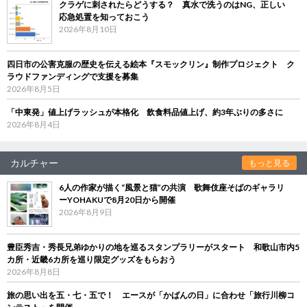
クラゲに刺されたらどうする？ 真水で洗うのはNG、正しい
応急処置を知っておこう
2026年8月10日
四日市の公害克服の歴史を伝える絵本『スモックリン』制作プロジェクト ク
ラウドファンディングで支援を募集
2026年8月5日
「中東発」値上げラッシュが本格化 飲食料品値上げ、約3年ぶりの多さに
2026年8月4日
カルチャー
もっと見る
6人の作家が描く“風景と猫”の共演 歌舞伎座そばのギャラリ
ーYOHAKUで8月20日から開催
2026年8月9日
豊臣秀吉・秀長兄弟ゆかりの地を巡るスタンプラリーがスタート 和歌山市内5
カ所・近畿6カ所を巡り限定グッズをもらおう
2026年8月8日
旅の思い出を五・七・五で！ エースが「かばんの日」に合わせ「旅行川柳コ