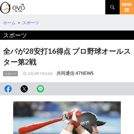
検
索
コ
ン
テ
ホーム
>
スポーツ
ン
スポーツ
ツ
へ
移
全パが28安打16得点 プロ野球オールス
動
ター第2戦
共同通信 47NEWS
2024年7月24日
スポーツ