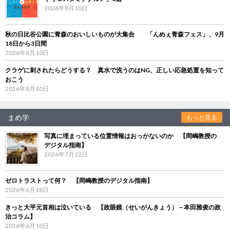
2026年8月10日
秋の日比谷公園に青森のおいしいものが大集合 「んめぇ青森フェス」、9月
18日から3日間
2026年8月10日
クラゲに刺されたらどうする？ 真水で洗うのはNG、正しい応急処置を知って
おこう
2026年8月10日
まめ学
もっと見る
写真に埋まっている位置情報はおっかないのか 【岡嶋教授の
デジタル指南】
2026年7月22日
ゼロトラストって何？ 【岡嶋教授のデジタル指南】
2026年6月18日
きっと大平元首相は泣いている 【政眼鏡（せいがんきょう）－本田雅俊の政
治コラム】
2026年6月10日