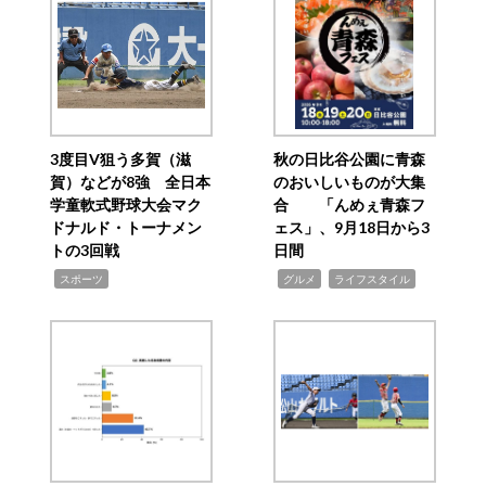
3度目V狙う多賀（滋
秋の日比谷公園に青森
賀）などが8強 全日本
のおいしいものが大集
学童軟式野球大会マク
合 「んめぇ青森フ
ドナルド・トーナメン
ェス」、9月18日から3
トの3回戦
日間
,
,
,
スポーツ
グルメ
ライフスタイル