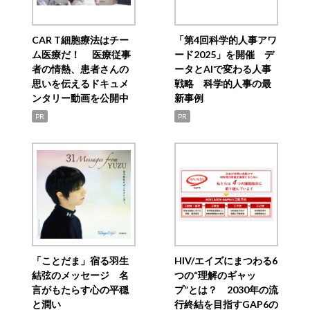
CAR T細胞療法はチー
「第4回科学的人事アワ
ム医療だ！ 医療従事
ード2025」を開催 デ
者の情熱、患者さんの
ータとAIで変わる人事
思いを伝えるドキュメ
戦略 科学的人事の最
ンタリー動画を公開中
新事例
PR
PR
「ことだま」宿る羽生
HIV/エイズにまつわる6
結弦のメッセージ 名
つの“理解のギャッ
言がもたらす心の平穏
プ”とは？ 2030年の流
と潤い
行終結を目指すGAP6の