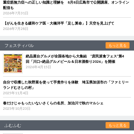
重症筋無力症への正しい知識と理解を 8月8日広島市で公開講座、オンライン
配信も
2026年7月31日
【がんを生きる緩和ケア医・大橋洋平「足し算命」】天空を見上げて
2026年7月28日
フェスティバル
もっと見る
絶品屋台グルメが全国各地から大集結 “庶民派食フェス”第4
回「川口×絶品グルメビール＆日本酒祭り2026」を開催
2026年4月15日
自分で収穫した秋野菜を使って芋煮作りを体験 埼玉県加須市の「ファミリー
ランドむさしの村」
2025年11月4日
春だけじゃもったいないさくらの名所、加治川で秋のマルシェ
2025年10月23日
ふむふむ
もっと見る