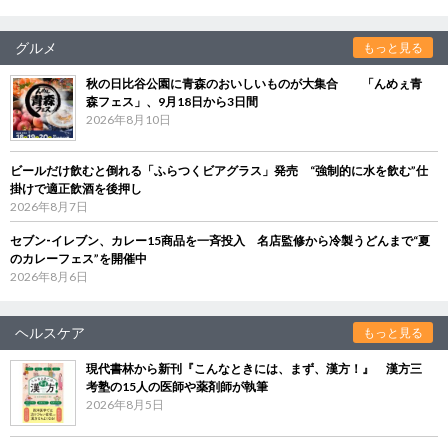
グルメ
もっと見る
秋の日比谷公園に青森のおいしいものが大集合 「んめぇ青
森フェス」、9月18日から3日間
2026年8月10日
ビールだけ飲むと倒れる「ふらつくビアグラス」発売 “強制的に水を飲む”仕
掛けで適正飲酒を後押し
2026年8月7日
セブン‐イレブン、カレー15商品を一斉投入 名店監修から冷製うどんまで“夏
のカレーフェス”を開催中
2026年8月6日
ヘルスケア
もっと見る
現代書林から新刊『こんなときには、まず、漢方！』 漢方三
考塾の15人の医師や薬剤師が執筆
2026年8月5日