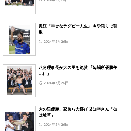
堀江「幸せなラグビー人生」 今季限りで引
退
2024年5月26日
八角理事長が大の里を絶賛 「毎場所優勝争
いに」
2024年5月26日
大の里優勝、家族ら大喜び 父知幸さん「彼
は雑草」
2024年5月26日