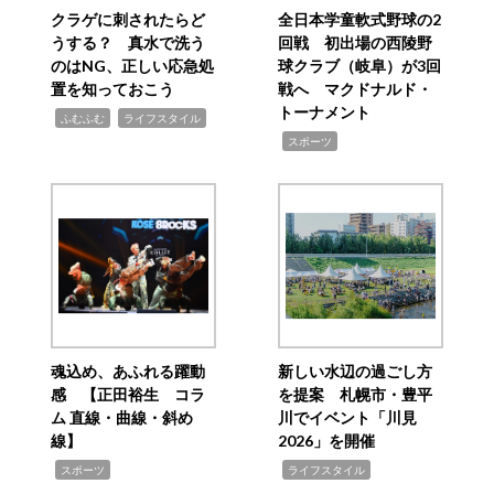
クラゲに刺されたらど
全日本学童軟式野球の2
うする？ 真水で洗う
回戦 初出場の西陵野
のはNG、正しい応急処
球クラブ（岐阜）が3回
置を知っておこう
戦へ マクドナルド・
トーナメント
,
,
ふむふむ
ライフスタイル
,
スポーツ
魂込め、あふれる躍動
新しい水辺の過ごし方
感 【正田裕生 コラ
を提案 札幌市・豊平
ム 直線・曲線・斜め
川でイベント「川見
線】
2026」を開催
,
,
スポーツ
ライフスタイル