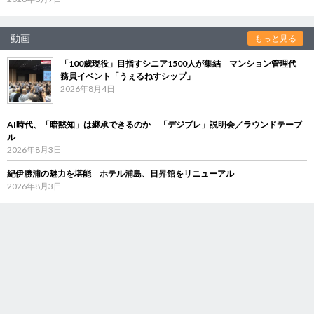
動画
もっと見る
「100歳現役」目指すシニア1500人が集結 マンション管理代
務員イベント「うぇるねすシップ」
2026年8月4日
AI時代、「暗黙知」は継承できるのか 「デジブレ」説明会／ラウンドテーブ
ル
2026年8月3日
紀伊勝浦の魅力を堪能 ホテル浦島、日昇館をリニューアル
2026年8月3日