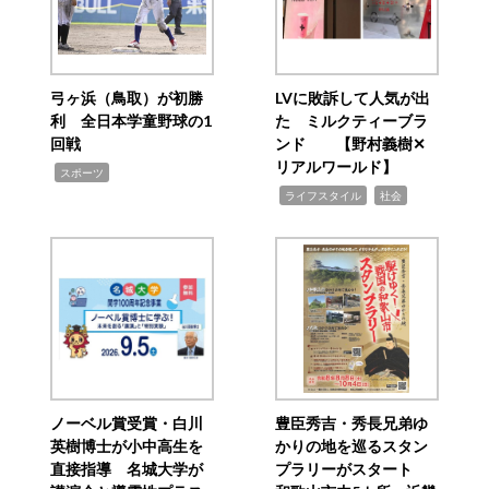
弓ヶ浜（鳥取）が初勝
LVに敗訴して人気が出
利 全日本学童野球の1
た ミルクティーブラ
回戦
ンド 【野村義樹✕
リアルワールド】
,
スポーツ
,
,
ライフスタイル
社会
ノーベル賞受賞・白川
豊臣秀吉・秀長兄弟ゆ
英樹博士が小中高生を
かりの地を巡るスタン
直接指導 名城大学が
プラリーがスタート