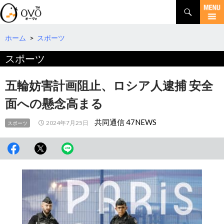
検
索
コ
ン
テ
ホーム
>
スポーツ
ン
スポーツ
ツ
へ
移
五輪妨害計画阻止、ロシア人逮捕 安全
動
面への懸念高まる
共同通信 47NEWS
2024年7月25日
スポーツ