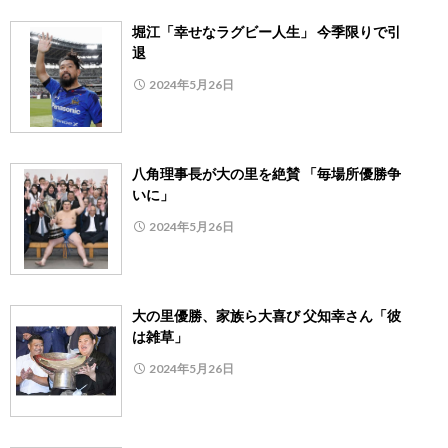
堀江「幸せなラグビー人生」 今季限りで引
退
2024年5月26日
八角理事長が大の里を絶賛 「毎場所優勝争
いに」
2024年5月26日
大の里優勝、家族ら大喜び 父知幸さん「彼
は雑草」
2024年5月26日