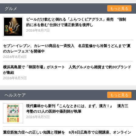
グルメ
もっと見る
ビールだけ飲むと倒れる「ふらつくビアグラス」発売 “強制
的に水を飲む”仕掛けで適正飲酒を後押し
2026年8月7日
セブン‐イレブン、カレー15商品を一斉投入 名店監修から冷製うどんまで“夏
のカレーフェス”を開催中
2026年8月6日
横浜高島屋で「韓国市場」がスタート 人気グルメから雑貨まで約30ブランド
が集結
2026年8月5日
ヘルスケア
もっと見る
現代書林から新刊『こんなときには、まず、漢方！』 漢方三
考塾の15人の医師や薬剤師が執筆
2026年8月5日
重症筋無力症への正しい知識と理解を 8月8日広島市で公開講座、オンライン