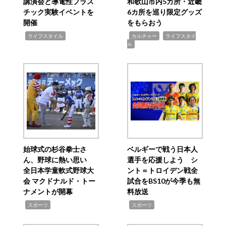
講演会と導電性プラス
和歌山市内5カ所・近畿
チック実験イベントを
6カ所を巡り限定グッズ
開催
をもらおう
,
,
,
ライフスタイル
カルチャー
ライフスタイ
ル
始球式の杉谷拳士さ
ベルギーで戦う日本人
ん、野球に熱い思い
選手を応援しよう シ
全日本学童軟式野球大
ント＝トロイデン戦全
会 マクドナルド・トー
試合をBS10が今季も無
ナメントが開幕
料放送
,
,
スポーツ
スポーツ