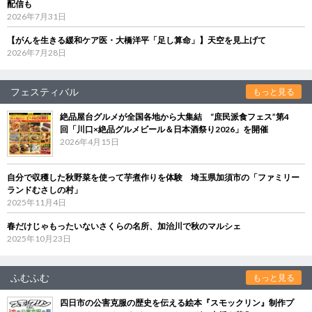
配信も
2026年7月31日
【がんを生きる緩和ケア医・大橋洋平「足し算命」】天空を見上げて
2026年7月28日
フェスティバル
もっと見る
絶品屋台グルメが全国各地から大集結 “庶民派食フェス”第4
回「川口×絶品グルメビール＆日本酒祭り2026」を開催
2026年4月15日
自分で収穫した秋野菜を使って芋煮作りを体験 埼玉県加須市の「ファミリー
ランドむさしの村」
2025年11月4日
春だけじゃもったいないさくらの名所、加治川で秋のマルシェ
2025年10月23日
ふむふむ
もっと見る
四日市の公害克服の歴史を伝える絵本『スモックリン』制作プ