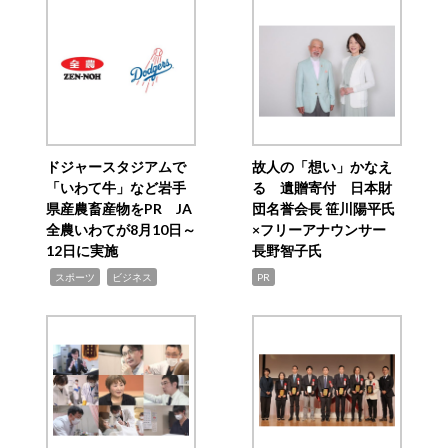
ドジャースタジアムで
故人の「想い」かなえ
「いわて牛」など岩手
る 遺贈寄付 日本財
県産農畜産物をPR JA
団名誉会長 笹川陽平氏
全農いわてが8月10日～
×フリーアナウンサー
12日に実施
長野智子氏
,
,
スポーツ
ビジネス
PR