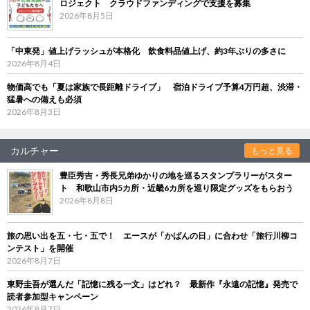
ロジェクト クラウドファンディングで支援を募集
2026年8月5日
「中東発」値上げラッシュが本格化 飲食料品値上げ、約3年ぶりの多さに
2026年8月4日
物価高でも「夏は家族で長距離ドライブ」 宿泊ドライブ予算4万円超、渋滞・
猛暑への備えも必須
2026年8月3日
カルチャー
もっと見る
豊臣秀吉・秀長兄弟ゆかりの地を巡るスタンプラリーがスター
ト 和歌山市内5カ所・近畿6カ所を巡り限定グッズをもらおう
2026年8月8日
旅の思い出を五・七・五で！ エースが「かばんの日」に合わせ「旅行川柳コ
ンテスト」を開催
2026年8月7日
東野圭吾が選んだ「記憶に残る一文」はどれ？ 最新作『永遠の記憶』発売で
読者参加型キャンペーン
2026年8月7日