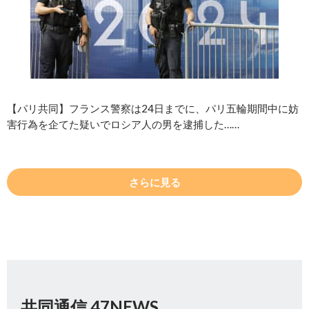
【パリ共同】フランス警察は24日までに、パリ五輪期間中に妨
害行為を企てた疑いでロシア人の男を逮捕した……
さらに見る
共同通信 47NEWS