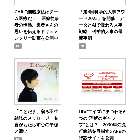
CAR T細胞療法はチー
「第4回科学的人事アワ
ム医療だ！ 医療従事
ード2025」を開催 デ
者の情熱、患者さんの
ータとAIで変わる人事
思いを伝えるドキュメ
戦略 科学的人事の最
ンタリー動画を公開中
新事例
PR
PR
「ことだま」宿る羽生
HIV/エイズにまつわる6
結弦のメッセージ 名
つの“理解のギャッ
言がもたらす心の平穏
プ”とは？ 2030年の流
と潤い
行終結を目指すGAP6の
特設サイトを公開
PR