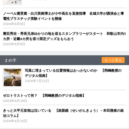
ノーベル賞受賞・白川英樹博士が小中高生を直接指導 名城大学が講演会と導
電性プラスチック実験イベントを開催
2026年8月8日
豊臣秀吉・秀長兄弟ゆかりの地を巡るスタンプラリーがスタート 和歌山市内5
カ所・近畿6カ所を巡り限定グッズをもらおう
2026年8月8日
まめ学
もっと見る
写真に埋まっている位置情報はおっかないのか 【岡嶋教授の
デジタル指南】
2026年7月22日
ゼロトラストって何？ 【岡嶋教授のデジタル指南】
2026年6月18日
きっと大平元首相は泣いている 【政眼鏡（せいがんきょう）－本田雅俊の政
治コラム】
2026年6月10日