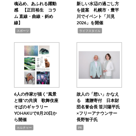
魂込め、あふれる躍動
新しい水辺の過ごし方
感 【正田裕生 コラ
を提案 札幌市・豊平
ム 直線・曲線・斜め
川でイベント「川見
線】
2026」を開催
,
,
スポーツ
ライフスタイル
6人の作家が描く“風景
故人の「想い」かなえ
と猫”の共演 歌舞伎座
る 遺贈寄付 日本財
そばのギャラリー
団名誉会長 笹川陽平氏
YOHAKUで8月20日か
×フリーアナウンサー
ら開催
長野智子氏
,
カルチャー
PR