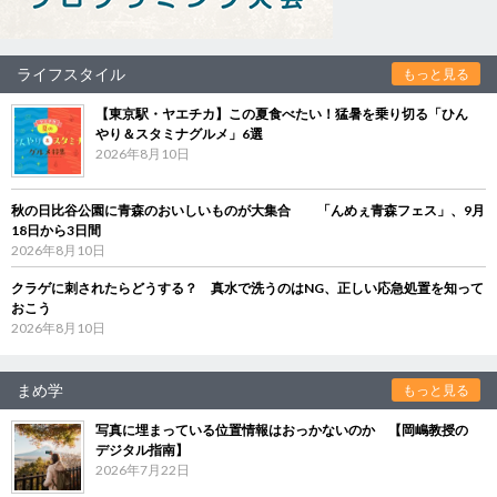
ライフスタイル
もっと見る
【東京駅・ヤエチカ】この夏食べたい！猛暑を乗り切る「ひん
やり＆スタミナグルメ」6選
2026年8月10日
秋の日比谷公園に青森のおいしいものが大集合 「んめぇ青森フェス」、9月
18日から3日間
2026年8月10日
クラゲに刺されたらどうする？ 真水で洗うのはNG、正しい応急処置を知って
おこう
2026年8月10日
まめ学
もっと見る
写真に埋まっている位置情報はおっかないのか 【岡嶋教授の
デジタル指南】
2026年7月22日