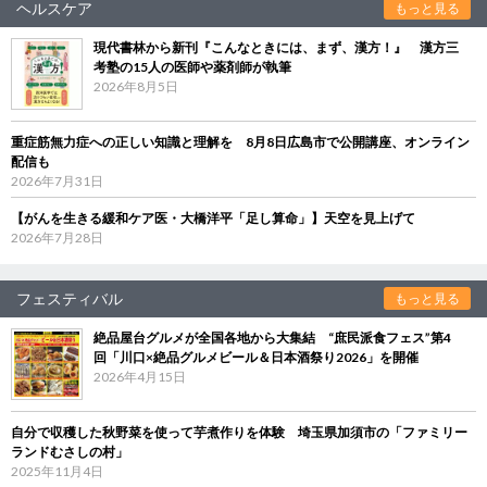
ヘルスケア
もっと見る
現代書林から新刊『こんなときには、まず、漢方！』 漢方三
考塾の15人の医師や薬剤師が執筆
2026年8月5日
重症筋無力症への正しい知識と理解を 8月8日広島市で公開講座、オンライン
配信も
2026年7月31日
【がんを生きる緩和ケア医・大橋洋平「足し算命」】天空を見上げて
2026年7月28日
フェスティバル
もっと見る
絶品屋台グルメが全国各地から大集結 “庶民派食フェス”第4
回「川口×絶品グルメビール＆日本酒祭り2026」を開催
2026年4月15日
自分で収穫した秋野菜を使って芋煮作りを体験 埼玉県加須市の「ファミリー
ランドむさしの村」
2025年11月4日