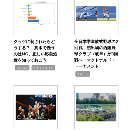
クラゲに刺されたらど
全日本学童軟式野球の2
うする？ 真水で洗う
回戦 初出場の西陵野
のはNG、正しい応急処
球クラブ（岐阜）が3回
置を知っておこう
戦へ マクドナルド・
トーナメント
,
,
ふむふむ
ライフスタイル
,
スポーツ