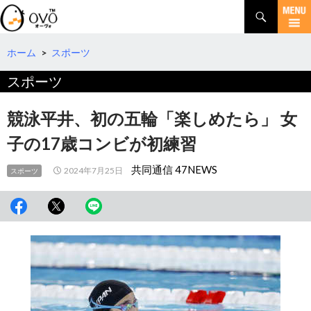
検
索
コ
ン
テ
ホーム
>
スポーツ
ン
スポーツ
ツ
へ
移
競泳平井、初の五輪「楽しめたら」 女
動
子の17歳コンビが初練習
共同通信 47NEWS
2024年7月25日
スポーツ