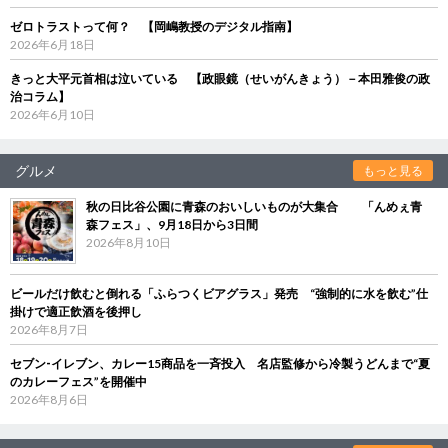
ゼロトラストって何？ 【岡嶋教授のデジタル指南】
2026年6月18日
きっと大平元首相は泣いている 【政眼鏡（せいがんきょう）－本田雅俊の政
治コラム】
2026年6月10日
グルメ
もっと見る
秋の日比谷公園に青森のおいしいものが大集合 「んめぇ青
森フェス」、9月18日から3日間
2026年8月10日
ビールだけ飲むと倒れる「ふらつくビアグラス」発売 “強制的に水を飲む”仕
掛けで適正飲酒を後押し
2026年8月7日
セブン‐イレブン、カレー15商品を一斉投入 名店監修から冷製うどんまで“夏
のカレーフェス”を開催中
2026年8月6日