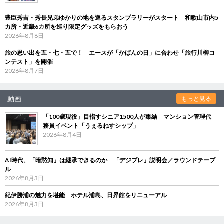
豊臣秀吉・秀長兄弟ゆかりの地を巡るスタンプラリーがスタート 和歌山市内5
カ所・近畿6カ所を巡り限定グッズをもらおう
2026年8月8日
旅の思い出を五・七・五で！ エースが「かばんの日」に合わせ「旅行川柳コ
ンテスト」を開催
2026年8月7日
動画
もっと見る
「100歳現役」目指すシニア1500人が集結 マンション管理代
務員イベント「うぇるねすシップ」
2026年8月4日
AI時代、「暗黙知」は継承できるのか 「デジブレ」説明会／ラウンドテーブ
ル
2026年8月3日
紀伊勝浦の魅力を堪能 ホテル浦島、日昇館をリニューアル
2026年8月3日