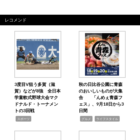
レコメンド
3度目V狙う多賀（滋
秋の日比谷公園に青森
賀）などが8強 全日本
のおいしいものが大集
学童軟式野球大会マク
合 「んめぇ青森フ
ドナルド・トーナメン
ェス」、9月18日から3
トの3回戦
日間
,
,
,
スポーツ
グルメ
ライフスタイル