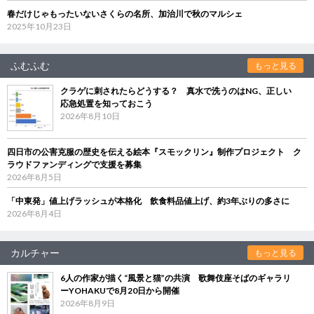
春だけじゃもったいないさくらの名所、加治川で秋のマルシェ
2025年10月23日
ふむふむ
もっと見る
クラゲに刺されたらどうする？ 真水で洗うのはNG、正しい
応急処置を知っておこう
2026年8月10日
四日市の公害克服の歴史を伝える絵本『スモックリン』制作プロジェクト ク
ラウドファンディングで支援を募集
2026年8月5日
「中東発」値上げラッシュが本格化 飲食料品値上げ、約3年ぶりの多さに
2026年8月4日
カルチャー
もっと見る
6人の作家が描く“風景と猫”の共演 歌舞伎座そばのギャラリ
ーYOHAKUで8月20日から開催
2026年8月9日