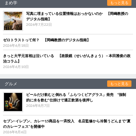
まめ学
もっと見る
写真に埋まっている位置情報はおっかないのか 【岡嶋教授の
デジタル指南】
2026年7月22日
ゼロトラストって何？ 【岡嶋教授のデジタル指南】
2026年6月18日
きっと大平元首相は泣いている 【政眼鏡（せいがんきょう）－本田雅俊の政
治コラム】
2026年6月10日
グルメ
もっと見る
ビールだけ飲むと倒れる「ふらつくビアグラス」発売 “強制
的に水を飲む”仕掛けで適正飲酒を後押し
2026年8月7日
セブン‐イレブン、カレー15商品を一斉投入 名店監修から冷製うどんまで“夏
のカレーフェス”を開催中
2026年8月6日