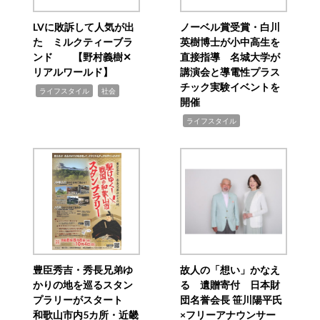
LVに敗訴して人気が出
ノーベル賞受賞・白川
た ミルクティーブラ
英樹博士が小中高生を
ンド 【野村義樹✕
直接指導 名城大学が
リアルワールド】
講演会と導電性プラス
チック実験イベントを
,
,
ライフスタイル
社会
開催
,
ライフスタイル
豊臣秀吉・秀長兄弟ゆ
故人の「想い」かなえ
かりの地を巡るスタン
る 遺贈寄付 日本財
プラリーがスタート
団名誉会長 笹川陽平氏
和歌山市内5カ所・近畿
×フリーアナウンサー