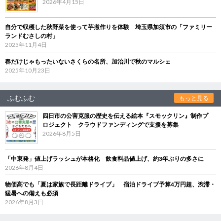
2026年4月15日
自分で収穫した秋野菜を使って芋煮作りを体験 埼玉県加須市の「ファミリー
ランドむさしの村」
2025年11月4日
春だけじゃもったいないさくらの名所、加治川で秋のマルシェ
2025年10月23日
ふむふむ
もっと見る
四日市の公害克服の歴史を伝える絵本『スモックリン』制作プ
ロジェクト クラウドファンディングで支援を募集
2026年8月5日
「中東発」値上げラッシュが本格化 飲食料品値上げ、約3年ぶりの多さに
2026年8月4日
物価高でも「夏は家族で長距離ドライブ」 宿泊ドライブ予算4万円超、渋滞・
猛暑への備えも必須
2026年8月3日