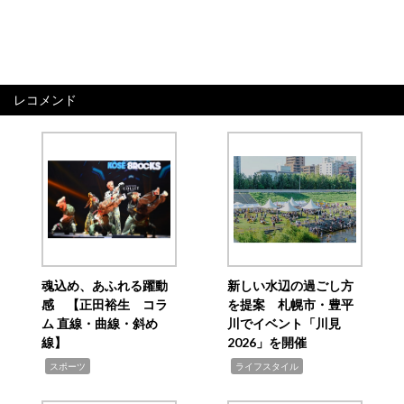
レコメンド
魂込め、あふれる躍動
新しい水辺の過ごし方
感 【正田裕生 コラ
を提案 札幌市・豊平
ム 直線・曲線・斜め
川でイベント「川見
線】
2026」を開催
,
,
スポーツ
ライフスタイル