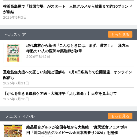
横浜高島屋で「韓国市場」がスタート 人気グルメから雑貨まで約30ブランド
が集結
2026年8月5日
ヘルスケア
もっと見る
現代書林から新刊『こんなときには、まず、漢方！』 漢方三
考塾の15人の医師や薬剤師が執筆
2026年8月5日
重症筋無力症への正しい知識と理解を 8月8日広島市で公開講座、オンライン
配信も
2026年7月31日
【がんを生きる緩和ケア医・大橋洋平「足し算命」】天空を見上げて
2026年7月28日
フェスティバル
もっと見る
絶品屋台グルメが全国各地から大集結 “庶民派食フェス”第4
回「川口×絶品グルメビール＆日本酒祭り2026」を開催