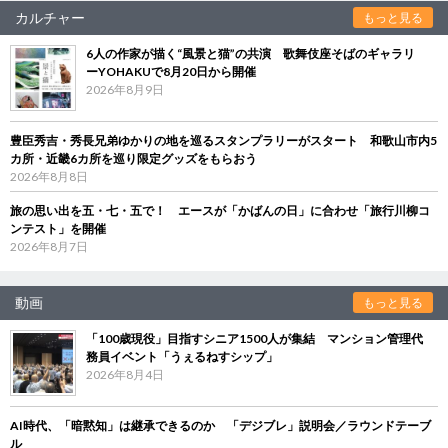
カルチャー
もっと見る
6人の作家が描く“風景と猫”の共演 歌舞伎座そばのギャラリ
ーYOHAKUで8月20日から開催
2026年8月9日
豊臣秀吉・秀長兄弟ゆかりの地を巡るスタンプラリーがスタート 和歌山市内5
カ所・近畿6カ所を巡り限定グッズをもらおう
2026年8月8日
旅の思い出を五・七・五で！ エースが「かばんの日」に合わせ「旅行川柳コ
ンテスト」を開催
2026年8月7日
動画
もっと見る
「100歳現役」目指すシニア1500人が集結 マンション管理代
務員イベント「うぇるねすシップ」
2026年8月4日
AI時代、「暗黙知」は継承できるのか 「デジブレ」説明会／ラウンドテーブ
ル