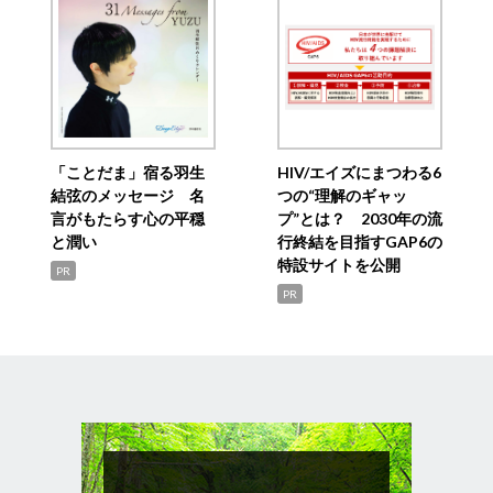
「ことだま」宿る羽生
HIV/エイズにまつわる6
結弦のメッセージ 名
つの“理解のギャッ
言がもたらす心の平穏
プ”とは？ 2030年の流
と潤い
行終結を目指すGAP6の
特設サイトを公開
PR
PR