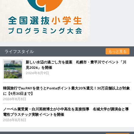
ライフスタイル
もっと見る
新しい水辺の過ごし方を提案 札幌市・豊平川でイベント「川
見2026」を開催
2026年8月9日
韓国旅行でau PAYを使うとPontaポイント最大20％還元！30万店舗以上が対象
に【9月30日まで】
2026年8月8日
ノーベル賞受賞・白川英樹博士が小中高生を直接指導 名城大学が講演会と導
電性プラスチック実験イベントを開催
2026年8月8日