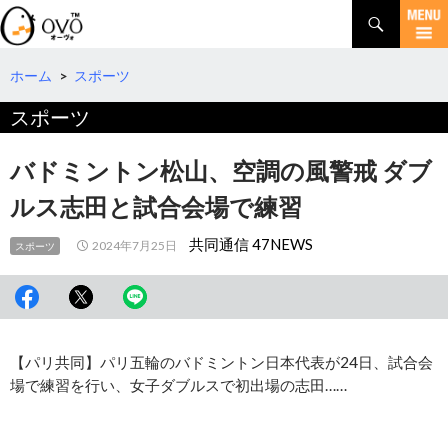
検
索
コ
ン
テ
ホーム
>
スポーツ
ン
スポーツ
ツ
へ
移
バドミントン松山、空調の風警戒 ダブ
動
ルス志田と試合会場で練習
共同通信 47NEWS
2024年7月25日
スポーツ
【パリ共同】パリ五輪のバドミントン日本代表が24日、試合会
場で練習を行い、女子ダブルスで初出場の志田……