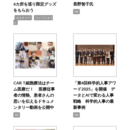
6カ所を巡り限定グッズ
長野智子氏
をもらおう
PR
,
,
カルチャー
ライフスタイ
ル
CAR T細胞療法はチー
「第4回科学的人事アワ
ム医療だ！ 医療従事
ード2025」を開催 デ
者の情熱、患者さんの
ータとAIで変わる人事
思いを伝えるドキュメ
戦略 科学的人事の最
ンタリー動画を公開中
新事例
PR
PR