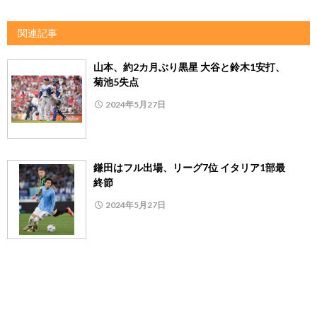
関連記事
山本、約2カ月ぶり黒星 大谷と鈴木1安打、
菊池5失点
2024年5月27日
鎌田はフル出場、リーグ7位 イタリア1部最
終節
2024年5月27日