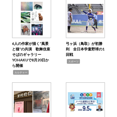
6人の作家が描く“風景
弓ヶ浜（鳥取）が初勝
と猫”の共演 歌舞伎座
利 全日本学童野球の1
そばのギャラリー
回戦
YOHAKUで8月20日か
,
スポーツ
ら開催
,
カルチャー