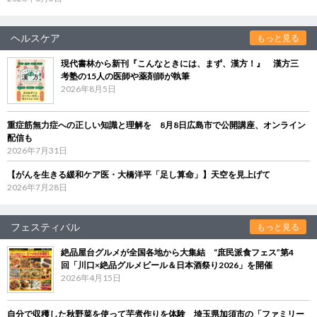
ヘルスケア
もっと見る
現代書林から新刊『こんなときには、まず、漢方！』 漢方三
考塾の15人の医師や薬剤師が執筆
2026年8月5日
重症筋無力症への正しい知識と理解を 8月8日広島市で公開講座、オンライン
配信も
2026年7月31日
【がんを生きる緩和ケア医・大橋洋平「足し算命」】天空を見上げて
2026年7月28日
フェスティバル
もっと見る
絶品屋台グルメが全国各地から大集結 “庶民派食フェス”第4
回「川口×絶品グルメビール＆日本酒祭り2026」を開催
2026年4月15日
自分で収穫した秋野菜を使って芋煮作りを体験 埼玉県加須市の「ファミリー