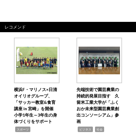
レコメンド
横浜F・マリノス×日清
先端技術で園芸農業の
オイリオグループ、
持続的発展目指す 久
「サッカー教室&食育
留米工業大学が「ふく
講座 in 宮崎」を開催
おか未来型園芸農業創
小学1年生～3年生の身
出コンソーシアム」参
体づくりをサポート
画
,
,
,
スポーツ
ビジネス
社会