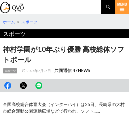
検
索
コ
ン
テ
ホーム
>
スポーツ
ン
スポーツ
ツ
へ
移
神村学園が10年ぶり優勝 高校総体ソフ
動
トボール
共同通信 47NEWS
2024年7月25日
スポーツ
全国高校総合体育大会（インターハイ）は25日、長崎県の大村
市総合運動公園運動広場などで行われ、ソフト……