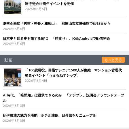
運行開始55周年イベントを開催
2026年8月6日
夏季企画展「秀吉・秀長と和歌山」 和歌山市立博物館で8月8日から
2026年8月6日
日本史と世界史を旅するRPG 「時渡り」、iOS/Androidで配信開始
2026年8月6日
動画
もっと見る
「100歳現役」目指すシニア1500人が集結 マンション管理代
務員イベント「うぇるねすシップ」
2026年8月4日
AI時代、「暗黙知」は継承できるのか 「デジブレ」説明会／ラウンドテーブ
ル
2026年8月3日
紀伊勝浦の魅力を堪能 ホテル浦島、日昇館をリニューアル
2026年8月3日