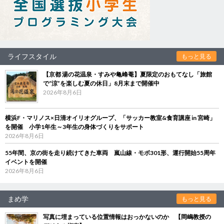
ライフスタイル
もっと見る
【京都 湯の花温泉・すみや亀峰菴】夏限定のおもてなし「旅館
で“涼”を楽しむ夏の休日」8月末まで開催中
2026年8月6日
横浜F・マリノス×日清オイリオグループ、「サッカー教室&食育講座 in 宮崎」
を開催 小学1年生～3年生の身体づくりをサポート
2026年8月6日
55年間、京の街を走り続けてきた車両 嵐山線・モボ301形、運行開始55周年
イベントを開催
2026年8月6日
まめ学
もっと見る
写真に埋まっている位置情報はおっかないのか 【岡嶋教授の