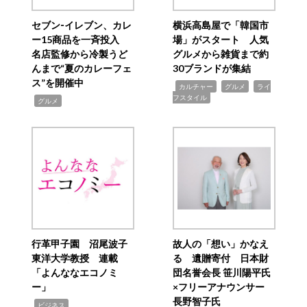
セブン‐イレブン、カレ
横浜高島屋で「韓国市
ー15商品を一斉投入
場」がスタート 人気
名店監修から冷製うど
グルメから雑貨まで約
んまで“夏のカレーフェ
30ブランドが集結
ス”を開催中
,
,
,
カルチャー
グルメ
ライ
フスタイル
,
グルメ
行革甲子園 沼尾波子
故人の「想い」かなえ
東洋大学教授 連載
る 遺贈寄付 日本財
「よんななエコノミ
団名誉会長 笹川陽平氏
ー」
×フリーアナウンサー
長野智子氏
,
ビジネス