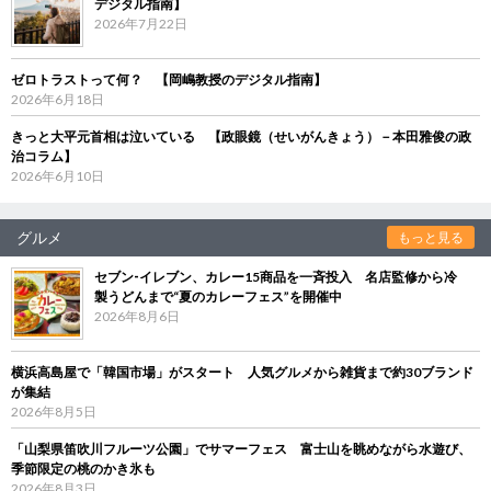
デジタル指南】
2026年7月22日
ゼロトラストって何？ 【岡嶋教授のデジタル指南】
2026年6月18日
きっと大平元首相は泣いている 【政眼鏡（せいがんきょう）－本田雅俊の政
治コラム】
2026年6月10日
グルメ
もっと見る
セブン‐イレブン、カレー15商品を一斉投入 名店監修から冷
製うどんまで“夏のカレーフェス”を開催中
2026年8月6日
横浜高島屋で「韓国市場」がスタート 人気グルメから雑貨まで約30ブランド
が集結
2026年8月5日
「山梨県笛吹川フルーツ公園」でサマーフェス 富士山を眺めながら水遊び、
季節限定の桃のかき氷も
2026年8月3日