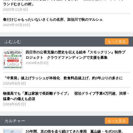
ランドむさしの村」
2025年11月4日
春だけじゃもったいないさくらの名所、加治川で秋のマルシェ
2025年10月23日
ふむふむ
もっと見る
四日市の公害克服の歴史を伝える絵本『スモックリン』制作プ
ロジェクト クラウドファンディングで支援を募集
2026年8月5日
「中東発」値上げラッシュが本格化 飲食料品値上げ、約3年ぶりの多さに
2026年8月4日
物価高でも「夏は家族で長距離ドライブ」 宿泊ドライブ予算4万円超、渋滞・
猛暑への備えも必須
2026年8月3日
カルチャー
もっと見る
55年間、京の街を走り続けてきた車両 嵐山線・モボ301形、