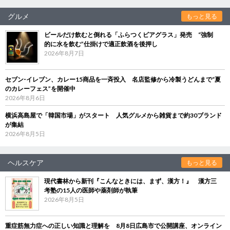
グルメ
もっと見る
ビールだけ飲むと倒れる「ふらつくビアグラス」発売 “強制
的に水を飲む”仕掛けで適正飲酒を後押し
2026年8月7日
セブン‐イレブン、カレー15商品を一斉投入 名店監修から冷製うどんまで“夏
のカレーフェス”を開催中
2026年8月6日
横浜高島屋で「韓国市場」がスタート 人気グルメから雑貨まで約30ブランド
が集結
2026年8月5日
ヘルスケア
もっと見る
現代書林から新刊『こんなときには、まず、漢方！』 漢方三
考塾の15人の医師や薬剤師が執筆
2026年8月5日
重症筋無力症への正しい知識と理解を 8月8日広島市で公開講座、オンライン