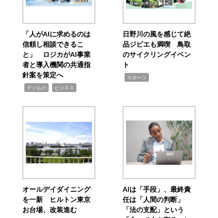
「人がAIに求めるのは
日野川の風を感じて絶
信頼し相談できるこ
品ジビエも満喫 鳥取
と」 ロジカがAI事業
のサイクリングイベン
者と導入機関の共通指
ト
針案を策定へ
,
スポーツ
,
,
デジもの
ビジネス
オールデイダイニング
AIは「手段」、最終責
を一新 ヒルトン東京
任は「人間の判断」
お台場、改装進む
「法の支配」という