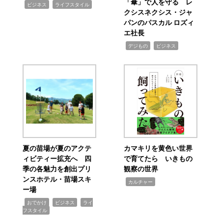
「傘」で人を守る レ
,
,
ビジネス
ライフスタイル
クシスネクシス・ジャ
パンのパスカル ロズィ
エ社長
,
,
デジもの
ビジネス
夏の苗場が夏のアクテ
カマキリを黄色い世界
ィビティー拡充へ 四
で育てたら いきもの
季の各魅力を創出プリ
観察の世界
ンスホテル・苗場スキ
,
カルチャー
ー場
,
,
,
おでかけ
ビジネス
ライ
フスタイル