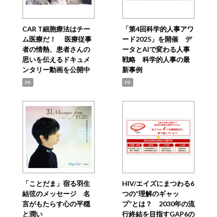
CAR T細胞療法はチー
「第4回科学的人事アワ
ム医療だ！ 医療従事
ード2025」を開催 デ
者の情熱、患者さんの
ータとAIで変わる人事
思いを伝えるドキュメ
戦略 科学的人事の最
ンタリー動画を公開中
新事例
PR
PR
「ことだま」宿る羽生
HIV/エイズにまつわる6
結弦のメッセージ 名
つの“理解のギャッ
言がもたらす心の平穏
プ”とは？ 2030年の流
と潤い
行終結を目指すGAP6の