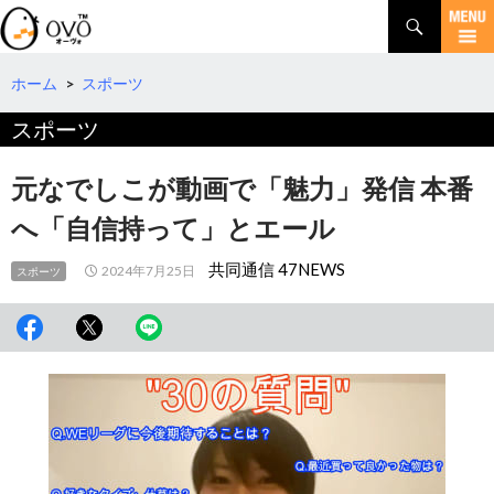
検
索
コ
ン
テ
ホーム
>
スポーツ
ン
スポーツ
ツ
へ
移
元なでしこが動画で「魅力」発信 本番
動
へ「自信持って」とエール
共同通信 47NEWS
2024年7月25日
スポーツ