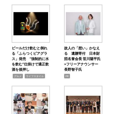
ビールだけ飲むと倒れ
故人の「想い」かなえ
る「ふらつくビアグラ
る 遺贈寄付 日本財
ス」発売 “強制的に水
団名誉会長 笹川陽平氏
を飲む”仕掛けで適正飲
×フリーアナウンサー
酒を後押し
長野智子氏
,
,
グルメ
ライフスタイル
PR