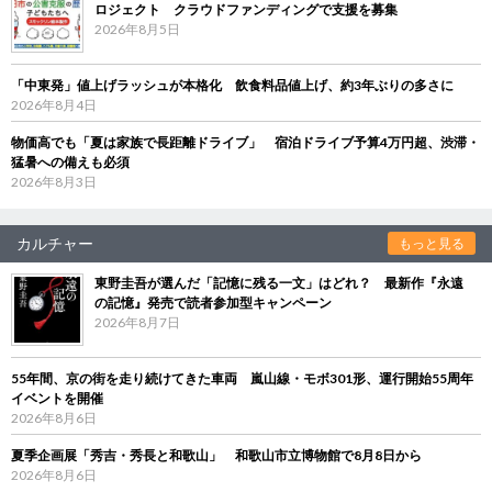
ロジェクト クラウドファンディングで支援を募集
2026年8月5日
「中東発」値上げラッシュが本格化 飲食料品値上げ、約3年ぶりの多さに
2026年8月4日
物価高でも「夏は家族で長距離ドライブ」 宿泊ドライブ予算4万円超、渋滞・
猛暑への備えも必須
2026年8月3日
カルチャー
もっと見る
東野圭吾が選んだ「記憶に残る一文」はどれ？ 最新作『永遠
の記憶』発売で読者参加型キャンペーン
2026年8月7日
55年間、京の街を走り続けてきた車両 嵐山線・モボ301形、運行開始55周年
イベントを開催
2026年8月6日
夏季企画展「秀吉・秀長と和歌山」 和歌山市立博物館で8月8日から
2026年8月6日