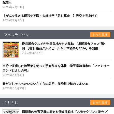
配信も
2026年7月31日
【がんを生きる緩和ケア医・大橋洋平「足し算命」】天空を見上げて
2026年7月28日
フェスティバル
もっと見る
絶品屋台グルメが全国各地から大集結 “庶民派食フェス”第4
回「川口×絶品グルメビール＆日本酒祭り2026」を開催
2026年4月15日
自分で収穫した秋野菜を使って芋煮作りを体験 埼玉県加須市の「ファミリー
ランドむさしの村」
2025年11月4日
春だけじゃもったいないさくらの名所、加治川で秋のマルシェ
2025年10月23日
ふむふむ
もっと見る
四日市の公害克服の歴史を伝える絵本『スモックリン』制作プ