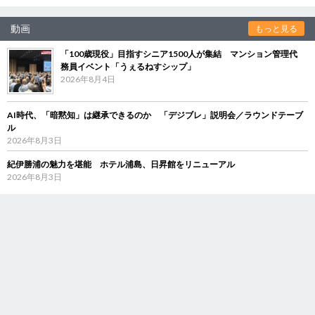
動画
もっと見る
「100歳現役」目指すシニア1500人が集結 マンション管理代
務員イベント「うぇるねすシップ」
2026年8月4日
AI時代、「暗黙知」は継承できるのか 「デジブレ」説明会／ラウンドテーブ
ル
2026年8月3日
紀伊勝浦の魅力を堪能 ホテル浦島、日昇館をリニューアル
2026年8月3日