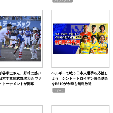
,
ライフスタイル
杉谷拳士さん、野球に熱い
ベルギーで戦う日本人選手を応援し
日本学童軟式野球大会 マク
よう シント＝トロイデン戦全試合
・トーナメントが開幕
をBS10が今季も無料放送
,
スポーツ