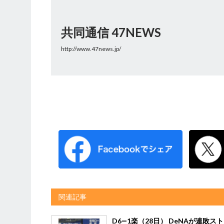
共同通信 47NEWS
http://www.47news.jp/
関連記事
D6―1楽（28日） DeNAが連敗ス