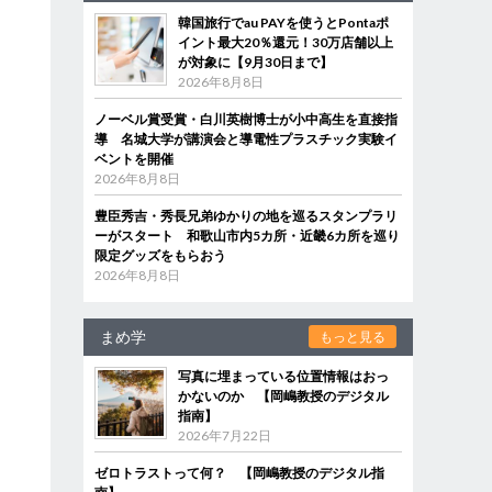
韓国旅行でau PAYを使うとPontaポ
イント最大20％還元！30万店舗以上
が対象に【9月30日まで】
2026年8月8日
ノーベル賞受賞・白川英樹博士が小中高生を直接指
導 名城大学が講演会と導電性プラスチック実験イ
ベントを開催
2026年8月8日
豊臣秀吉・秀長兄弟ゆかりの地を巡るスタンプラリ
ーがスタート 和歌山市内5カ所・近畿6カ所を巡り
限定グッズをもらおう
2026年8月8日
まめ学
もっと見る
写真に埋まっている位置情報はおっ
かないのか 【岡嶋教授のデジタル
指南】
2026年7月22日
ゼロトラストって何？ 【岡嶋教授のデジタル指