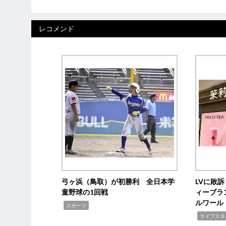
レコメンド
弓ヶ浜（鳥取）が初勝利 全日本学
LVに敗
童野球の1回戦
ィーブラ
ルワール
,
スポーツ
,
ライフスタ