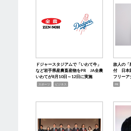
ドジャースタジアムで「いわて牛」
故人の「
など岩手県産農畜産物をPR JA全農
付 日本
いわてが8月10日～12日に実施
フリーア
,
,
スポーツ
ビジネス
PR