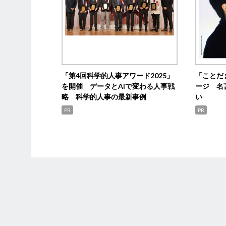
「第4回科学的人事アワード2025」
「ことだ
を開催 データとAIで変わる人事戦
ージ 名
略 科学的人事の最新事例
い
PR
PR