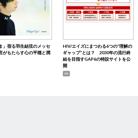
ま」宿る羽生結弦のメッセ
HIV/エイズにまつわる6つの“理解の
言がもたらす心の平穏と潤
ギャップ”とは？ 2030年の流行終
結を目指すGAP6の特設サイトを公
開
PR