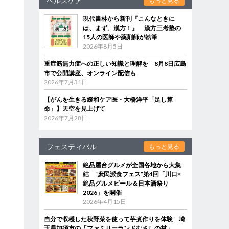
ヘルスケア
もっと見る
現代書林から新刊『こんなときに
は、まず、漢方！』 漢方三考塾の
15人の医師や薬剤師が執筆
2026年8月5日
重症筋無力症への正しい知識と理解を 8月8日広島
市で公開講座、オンライン配信も
2026年7月31日
【がんを生きる緩和ケア医・大橋洋平「足し算
命」】天空を見上げて
2026年7月28日
フェスティバル
もっと見る
絶品屋台グルメが全国各地から大集
結 “庶民派食フェス”第4回「川口×
絶品グルメビール＆日本酒祭り
2026」を開催
2026年4月15日
自分で収穫した秋野菜を使って芋煮作りを体験 埼
玉県加須市の「ファミリーランドむさしの村」