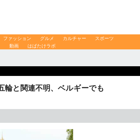
ファッション
グルメ
カルチャー
スポーツ
ス
動画
はばたけラボ
 五輪と関連不明、ベルギーでも