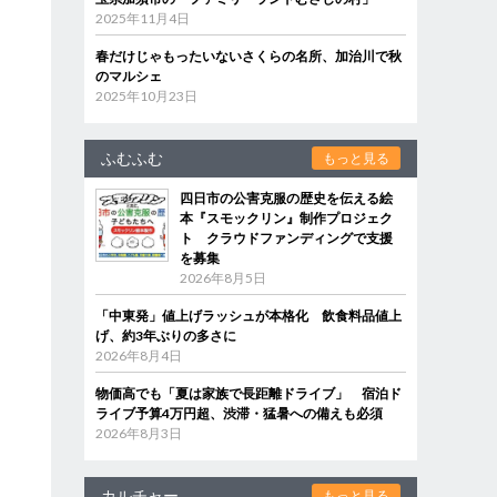
2025年11月4日
春だけじゃもったいないさくらの名所、加治川で秋
のマルシェ
2025年10月23日
ふむふむ
もっと見る
四日市の公害克服の歴史を伝える絵
本『スモックリン』制作プロジェク
ト クラウドファンディングで支援
を募集
2026年8月5日
「中東発」値上げラッシュが本格化 飲食料品値上
げ、約3年ぶりの多さに
2026年8月4日
物価高でも「夏は家族で長距離ドライブ」 宿泊ド
ライブ予算4万円超、渋滞・猛暑への備えも必須
2026年8月3日
カルチャー
もっと見る