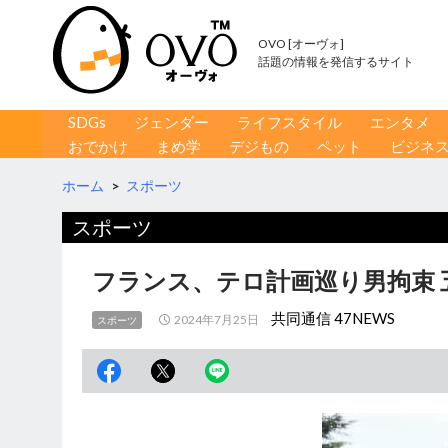
OVO [オーヴォ]
話題の情報を発信するサイト
コンテンツへ移動
検
SDGs
ジェンダー
ライフスタイル
エンタメ
索
おでかけ
まめ学
デジもの
ペット
ビジネ
ホーム
>
スポーツ
スポーツ
フランス、テロ計画巡り男拘束
共同通信 47NEWS
2024年7月25日
スポーツ