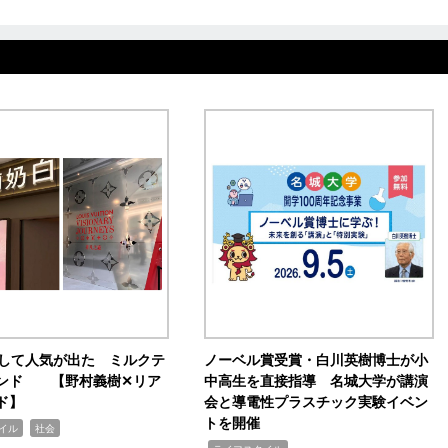
訴して人気が出た ミルクテ
ノーベル賞受賞・白川英樹博士が小
ンド 【野村義樹✕リア
中高生を直接指導 名城大学が講演
ド】
会と導電性プラスチック実験イベン
トを開催
,
イル
社会