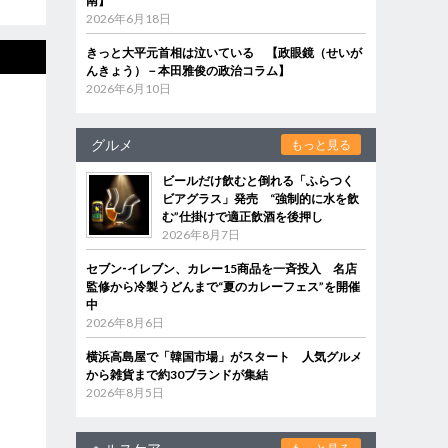
南】
2026年6月18日
きっと大平元首相は泣いている 【政眼鏡（せいが
んきょう）－本田雅俊の政治コラム】
2026年6月10日
グルメ
もっと見る
ビールだけ飲むと倒れる「ふらつく
ビアグラス」発売 “強制的に水を飲
む”仕掛けで適正飲酒を後押し
2026年8月7日
セブン‐イレブン、カレー15商品を一斉投入 名店
監修から冷製うどんまで“夏のカレーフェス”を開催
中
2026年8月6日
横浜高島屋で「韓国市場」がスタート 人気グルメ
から雑貨まで約30ブランドが集結
2026年8月5日