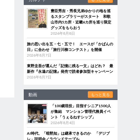
豊臣秀吉・秀長兄弟ゆかりの地を巡
るスタンプラリーがスタート 和歌
山市内5カ所・近畿6カ所を巡り限定
グッズをもらおう
2026年8月8日
旅の思い出を五・七・五で！ エースが「かばんの
日」に合わせ「旅行川柳コンテスト」を開催
2026年8月7日
東野圭吾が選んだ「記憶に残る一文」はどれ？ 最
新作『永遠の記憶』発売で読者参加型キャンペーン
2026年8月7日
動画
もっと見る
「100歳現役」目指すシニア1500人
が集結 マンション管理代務員イベ
ント「うぇるねすシップ」
2026年8月4日
AI時代、「暗黙知」は継承できるのか 「デジブ
レ」説明会／ラウンドテーブル