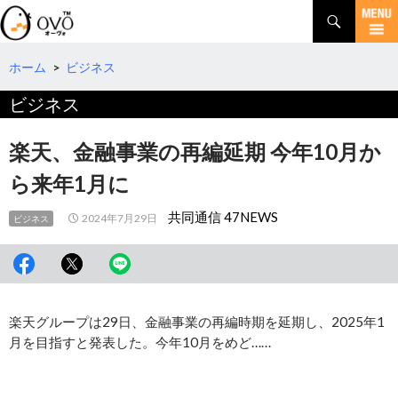
検
索
コ
ン
テ
ホーム
>
ビジネス
ン
ビジネス
ツ
へ
移
楽天、金融事業の再編延期 今年10月か
動
ら来年1月に
共同通信 47NEWS
2024年7月29日
ビジネス
楽天グループは29日、金融事業の再編時期を延期し、2025年1
月を目指すと発表した。今年10月をめど……