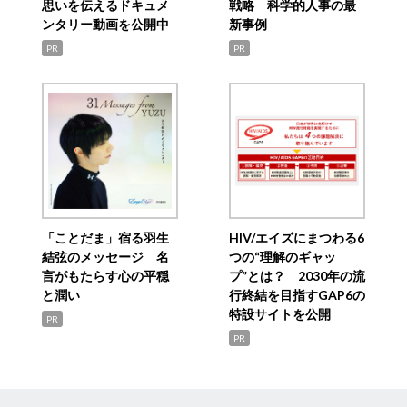
思いを伝えるドキュメ
戦略 科学的人事の最
ンタリー動画を公開中
新事例
PR
PR
「ことだま」宿る羽生
HIV/エイズにまつわる6
結弦のメッセージ 名
つの“理解のギャッ
言がもたらす心の平穏
プ”とは？ 2030年の流
と潤い
行終結を目指すGAP6の
特設サイトを公開
PR
PR