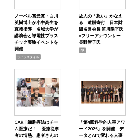
ノーベル賞受賞・白川
故人の「想い」かなえ
英樹博士が小中高生を
る 遺贈寄付 日本財
直接指導 名城大学が
団名誉会長 笹川陽平氏
講演会と導電性プラス
×フリーアナウンサー
チック実験イベントを
長野智子氏
開催
PR
,
ライフスタイル
CAR T細胞療法はチー
「第4回科学的人事アワ
ム医療だ！ 医療従事
ード2025」を開催 デ
者の情熱、患者さんの
ータとAIで変わる人事