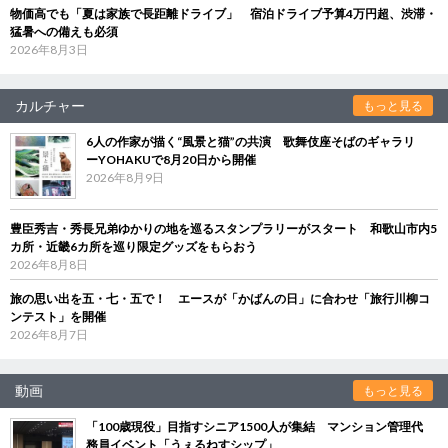
物価高でも「夏は家族で長距離ドライブ」 宿泊ドライブ予算4万円超、渋滞・
猛暑への備えも必須
2026年8月3日
カルチャー
もっと見る
6人の作家が描く“風景と猫”の共演 歌舞伎座そばのギャラリ
ーYOHAKUで8月20日から開催
2026年8月9日
豊臣秀吉・秀長兄弟ゆかりの地を巡るスタンプラリーがスタート 和歌山市内5
カ所・近畿6カ所を巡り限定グッズをもらおう
2026年8月8日
旅の思い出を五・七・五で！ エースが「かばんの日」に合わせ「旅行川柳コ
ンテスト」を開催
2026年8月7日
動画
もっと見る
「100歳現役」目指すシニア1500人が集結 マンション管理代
務員イベント「うぇるねすシップ」