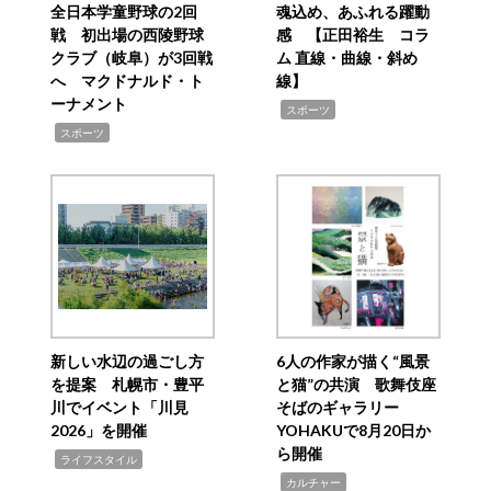
全日本学童野球の2回
魂込め、あふれる躍動
戦 初出場の西陵野球
感 【正田裕生 コラ
クラブ（岐阜）が3回戦
ム 直線・曲線・斜め
へ マクドナルド・ト
線】
ーナメント
,
スポーツ
,
スポーツ
新しい水辺の過ごし方
6人の作家が描く“風景
を提案 札幌市・豊平
と猫”の共演 歌舞伎座
川でイベント「川見
そばのギャラリー
2026」を開催
YOHAKUで8月20日か
ら開催
,
ライフスタイル
,
カルチャー