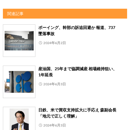
関連記事
ボーイング、幹部の訴追回避か 報道、737
墜落事故
2024年6月2日
産油国、25年まで協調減産 相場維持狙い、
1年延長
2024年6月3日
日鉄、米で買収支持拡大に手応え 森副会長
「地元で正しく理解」
2024年6月3日