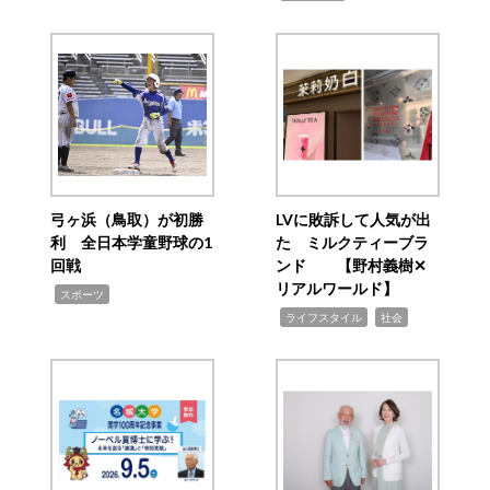
弓ヶ浜（鳥取）が初勝
LVに敗訴して人気が出
利 全日本学童野球の1
た ミルクティーブラ
回戦
ンド 【野村義樹✕
リアルワールド】
,
スポーツ
,
,
ライフスタイル
社会