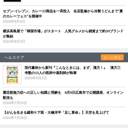
セブン‐イレブン、カレー15商品を一斉投入 名店監修から冷製うどんまで“夏
のカレーフェス”を開催中
2026年8月6日
横浜高島屋で「韓国市場」がスタート 人気グルメから雑貨まで約30ブランド
が集結
2026年8月5日
ヘルスケア
もっと見る
現代書林から新刊『こんなときには、まず、漢方！』 漢方三
考塾の15人の医師や薬剤師が執筆
2026年8月5日
重症筋無力症への正しい知識と理解を 8月8日広島市で公開講座、オンライン
配信も
2026年7月31日
【がんを生きる緩和ケア医・大橋洋平「足し算命」】天空を見上げて
2026年7月28日