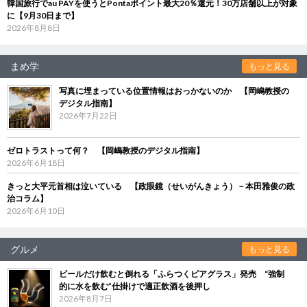
韓国旅行でau PAYを使うとPontaポイント最大20％還元！30万店舗以上が対象
に【9月30日まで】
2026年8月8日
まめ学
もっと見る
写真に埋まっている位置情報はおっかないのか 【岡嶋教授の
デジタル指南】
2026年7月22日
ゼロトラストって何？ 【岡嶋教授のデジタル指南】
2026年6月18日
きっと大平元首相は泣いている 【政眼鏡（せいがんきょう）－本田雅俊の政
治コラム】
2026年6月10日
グルメ
もっと見る
ビールだけ飲むと倒れる「ふらつくビアグラス」発売 “強制
的に水を飲む”仕掛けで適正飲酒を後押し
2026年8月7日