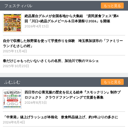
フェスティバル
もっと見る
絶品屋台グルメが全国各地から大集結 “庶民派食フェス”第4
回「川口×絶品グルメビール＆日本酒祭り2026」を開催
2026年4月15日
自分で収穫した秋野菜を使って芋煮作りを体験 埼玉県加須市の「ファミリー
ランドむさしの村」
2025年11月4日
春だけじゃもったいないさくらの名所、加治川で秋のマルシェ
2025年10月23日
ふむふむ
もっと見る
四日市の公害克服の歴史を伝える絵本『スモックリン』制作プ
ロジェクト クラウドファンディングで支援を募集
2026年8月5日
「中東発」値上げラッシュが本格化 飲食料品値上げ、約3年ぶりの多さに
2026年8月4日