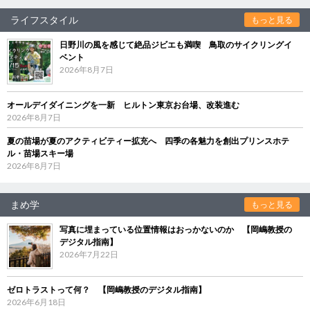
ライフスタイル
もっと見る
日野川の風を感じて絶品ジビエも満喫 鳥取のサイクリングイ
ベント
2026年8月7日
オールデイダイニングを一新 ヒルトン東京お台場、改装進む
2026年8月7日
夏の苗場が夏のアクティビティー拡充へ 四季の各魅力を創出プリンスホテ
ル・苗場スキー場
2026年8月7日
まめ学
もっと見る
写真に埋まっている位置情報はおっかないのか 【岡嶋教授の
デジタル指南】
2026年7月22日
ゼロトラストって何？ 【岡嶋教授のデジタル指南】
2026年6月18日