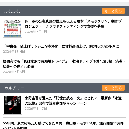
ふむふむ
もっと見る
四日市の公害克服の歴史を伝える絵本『スモックリン』制作プ
ロジェクト クラウドファンディングで支援を募集
2026年8月5日
「中東発」値上げラッシュが本格化 飲食料品値上げ、約3年ぶりの多さに
2026年8月4日
物価高でも「夏は家族で長距離ドライブ」 宿泊ドライブ予算4万円超、渋滞・
猛暑への備えも必須
2026年8月3日
カルチャー
もっと見る
東野圭吾が選んだ「記憶に残る一文」はどれ？ 最新作『永遠
の記憶』発売で読者参加型キャンペーン
2026年8月7日
55年間、京の街を走り続けてきた車両 嵐山線・モボ301形、運行開始55周年
イベントを開催