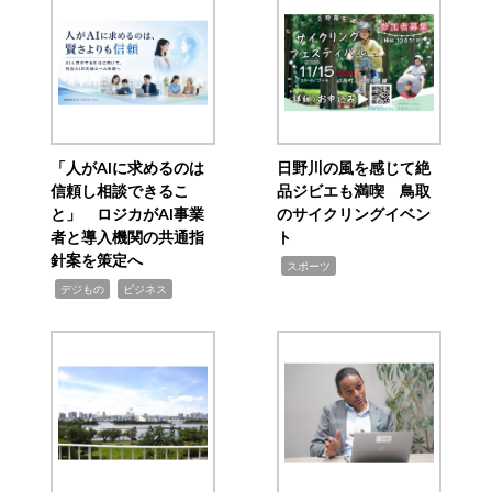
「人がAIに求めるのは
日野川の風を感じて絶
信頼し相談できるこ
品ジビエも満喫 鳥取
と」 ロジカがAI事業
のサイクリングイベン
者と導入機関の共通指
ト
針案を策定へ
,
スポーツ
,
,
デジもの
ビジネス