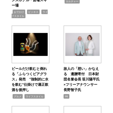
,
カルチャー
ー場
,
,
,
おでかけ
ビジネス
ライ
フスタイル
ビールだけ飲むと倒れ
故人の「想い」かなえ
る「ふらつくビアグラ
る 遺贈寄付 日本財
ス」発売 “強制的に水
団名誉会長 笹川陽平氏
を飲む”仕掛けで適正飲
×フリーアナウンサー
酒を後押し
長野智子氏
,
,
グルメ
ライフスタイル
PR