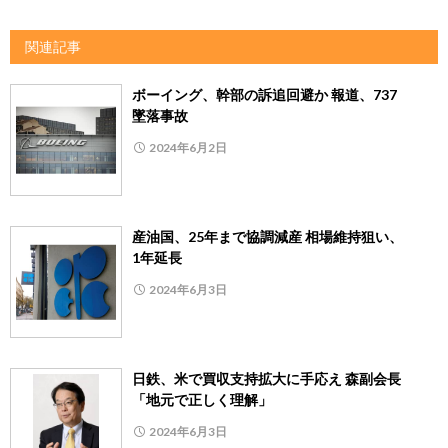
関連記事
ボーイング、幹部の訴追回避か 報道、737
墜落事故
2024年6月2日
産油国、25年まで協調減産 相場維持狙い、
1年延長
2024年6月3日
日鉄、米で買収支持拡大に手応え 森副会長
「地元で正しく理解」
2024年6月3日