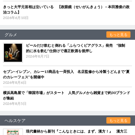
きっと大平元首相は泣いている 【政眼鏡（せいがんきょう）－本田雅俊の政
治コラム】
2026年6月10日
グルメ
もっと見る
ビールだけ飲むと倒れる「ふらつくビアグラス」発売 “強制
的に水を飲む”仕掛けで適正飲酒を後押し
2026年8月7日
セブン‐イレブン、カレー15商品を一斉投入 名店監修から冷製うどんまで“夏
のカレーフェス”を開催中
2026年8月6日
横浜高島屋で「韓国市場」がスタート 人気グルメから雑貨まで約30ブランド
が集結
2026年8月5日
ヘルスケア
もっと見る
現代書林から新刊『こんなときには、まず、漢方！』 漢方三