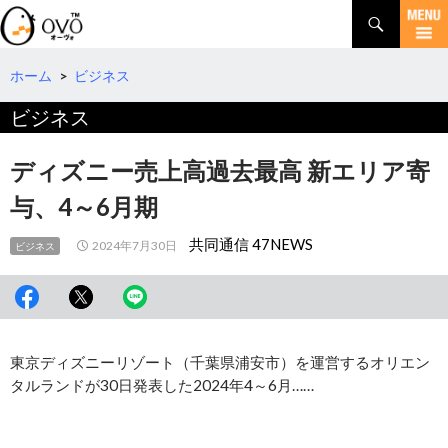
検
索
コ
ン
テ
ホーム
>
ビジネス
ン
ビジネス
ツ
へ
移
ディズニー売上高過去最高 新エリア寄
動
与、4～6月期
共同通信 47NEWS
2024年7月30日
ビジネス
東京ディズニーリゾート（千葉県浦安市）を運営するオリエン
タルランドが30日発表した2024年4～6月……