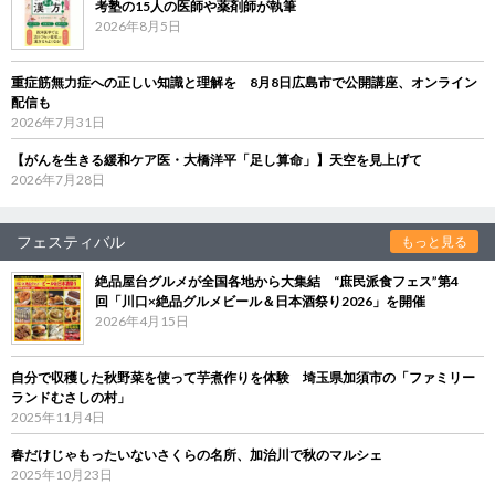
考塾の15人の医師や薬剤師が執筆
2026年8月5日
重症筋無力症への正しい知識と理解を 8月8日広島市で公開講座、オンライン
配信も
2026年7月31日
【がんを生きる緩和ケア医・大橋洋平「足し算命」】天空を見上げて
2026年7月28日
フェスティバル
もっと見る
絶品屋台グルメが全国各地から大集結 “庶民派食フェス”第4
回「川口×絶品グルメビール＆日本酒祭り2026」を開催
2026年4月15日
自分で収穫した秋野菜を使って芋煮作りを体験 埼玉県加須市の「ファミリー
ランドむさしの村」
2025年11月4日
春だけじゃもったいないさくらの名所、加治川で秋のマルシェ
2025年10月23日