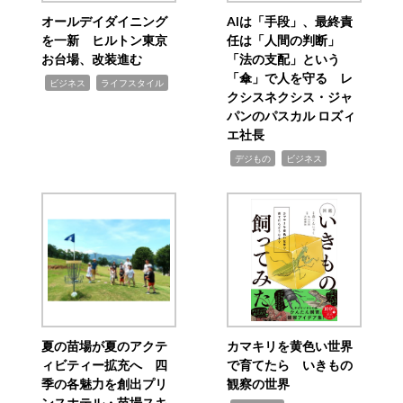
オールデイダイニング
AIは「手段」、最終責
を一新 ヒルトン東京
任は「人間の判断」
お台場、改装進む
「法の支配」という
「傘」で人を守る レ
,
,
ビジネス
ライフスタイル
クシスネクシス・ジャ
パンのパスカル ロズィ
エ社長
,
,
デジもの
ビジネス
夏の苗場が夏のアクテ
カマキリを黄色い世界
ィビティー拡充へ 四
で育てたら いきもの
季の各魅力を創出プリ
観察の世界
ンスホテル・苗場スキ