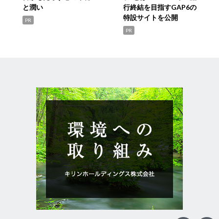
と潤い
行終結を目指すGAP6の
特設サイトを公開
PR
PR