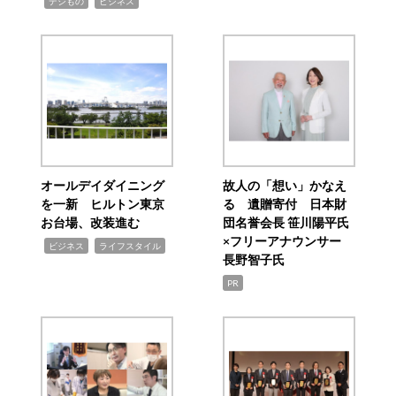
,
,
デジもの
ビジネス
オールデイダイニング
故人の「想い」かなえ
を一新 ヒルトン東京
る 遺贈寄付 日本財
お台場、改装進む
団名誉会長 笹川陽平氏
×フリーアナウンサー
,
,
ビジネス
ライフスタイル
長野智子氏
PR