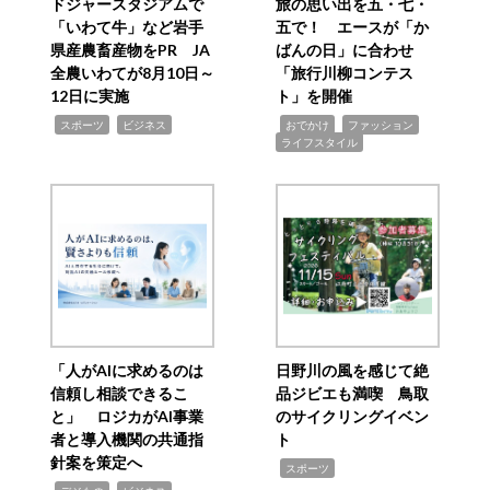
ドジャースタジアムで
旅の思い出を五・七・
「いわて牛」など岩手
五で！ エースが「か
県産農畜産物をPR JA
ばんの日」に合わせ
全農いわてが8月10日～
「旅行川柳コンテス
12日に実施
ト」を開催
,
,
,
,
,
スポーツ
ビジネス
おでかけ
ファッション
ライフスタイル
「人がAIに求めるのは
日野川の風を感じて絶
信頼し相談できるこ
品ジビエも満喫 鳥取
と」 ロジカがAI事業
のサイクリングイベン
者と導入機関の共通指
ト
針案を策定へ
,
スポーツ