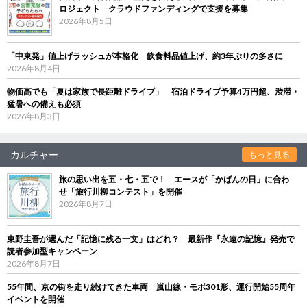
ロジェクト クラウドファンディングで支援を募集
2026年8月5日
「中東発」値上げラッシュが本格化 飲食料品値上げ、約3年ぶりの多さに
2026年8月4日
物価高でも「夏は家族で長距離ドライブ」 宿泊ドライブ予算4万円超、渋滞・
猛暑への備えも必須
2026年8月3日
カルチャー
もっと見る
旅の思い出を五・七・五で！ エースが「かばんの日」に合わ
せ「旅行川柳コンテスト」を開催
2026年8月7日
東野圭吾が選んだ「記憶に残る一文」はどれ？ 最新作『永遠の記憶』発売で
読者参加型キャンペーン
2026年8月7日
55年間、京の街を走り続けてきた車両 嵐山線・モボ301形、運行開始55周年
イベントを開催