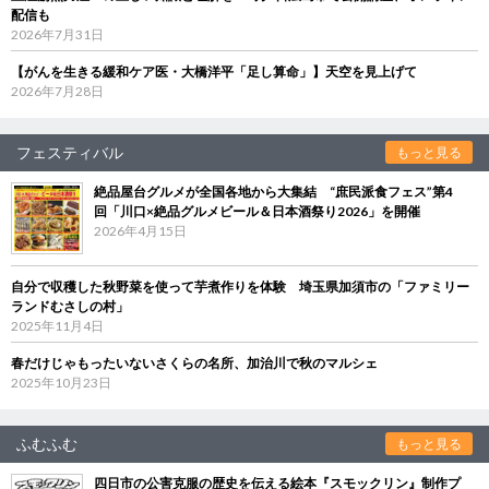
配信も
2026年7月31日
【がんを生きる緩和ケア医・大橋洋平「足し算命」】天空を見上げて
2026年7月28日
フェスティバル
もっと見る
絶品屋台グルメが全国各地から大集結 “庶民派食フェス”第4
回「川口×絶品グルメビール＆日本酒祭り2026」を開催
2026年4月15日
自分で収穫した秋野菜を使って芋煮作りを体験 埼玉県加須市の「ファミリー
ランドむさしの村」
2025年11月4日
春だけじゃもったいないさくらの名所、加治川で秋のマルシェ
2025年10月23日
ふむふむ
もっと見る
四日市の公害克服の歴史を伝える絵本『スモックリン』制作プ