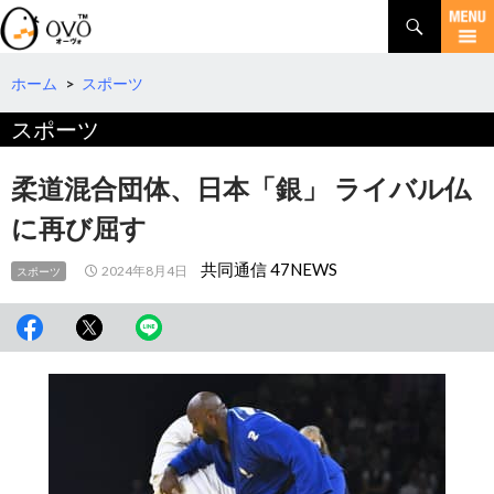
検
索
コ
ン
テ
ホーム
>
スポーツ
ン
スポーツ
ツ
へ
移
柔道混合団体、日本「銀」 ライバル仏
動
に再び屈す
共同通信 47NEWS
2024年8月4日
スポーツ