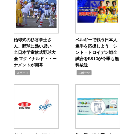
始球式の杉谷拳士さ
ベルギーで戦う日本人
ん、野球に熱い思い
選手を応援しよう シ
全日本学童軟式野球大
ント＝トロイデン戦全
会 マクドナルド・トー
試合をBS10が今季も無
ナメントが開幕
料放送
,
,
スポーツ
スポーツ