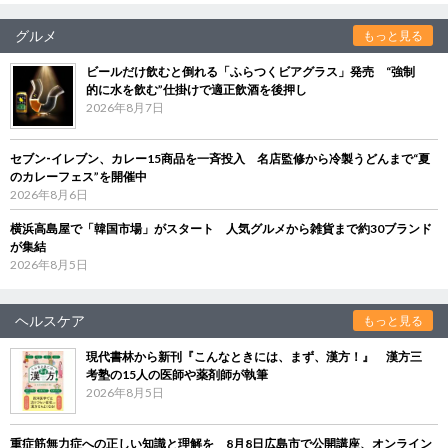
グルメ
もっと見る
ビールだけ飲むと倒れる「ふらつくビアグラス」発売 “強制
的に水を飲む”仕掛けで適正飲酒を後押し
2026年8月7日
セブン‐イレブン、カレー15商品を一斉投入 名店監修から冷製うどんまで“夏
のカレーフェス”を開催中
2026年8月6日
横浜高島屋で「韓国市場」がスタート 人気グルメから雑貨まで約30ブランド
が集結
2026年8月5日
ヘルスケア
もっと見る
現代書林から新刊『こんなときには、まず、漢方！』 漢方三
考塾の15人の医師や薬剤師が執筆
2026年8月5日
重症筋無力症への正しい知識と理解を 8月8日広島市で公開講座、オンライン