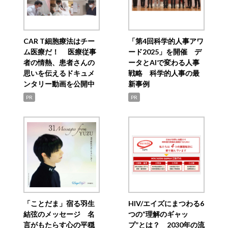
CAR T細胞療法はチー
「第4回科学的人事アワ
ム医療だ！ 医療従事
ード2025」を開催 デ
者の情熱、患者さんの
ータとAIで変わる人事
思いを伝えるドキュメ
戦略 科学的人事の最
ンタリー動画を公開中
新事例
PR
PR
「ことだま」宿る羽生
HIV/エイズにまつわる6
結弦のメッセージ 名
つの“理解のギャッ
言がもたらす心の平穏
プ”とは？ 2030年の流