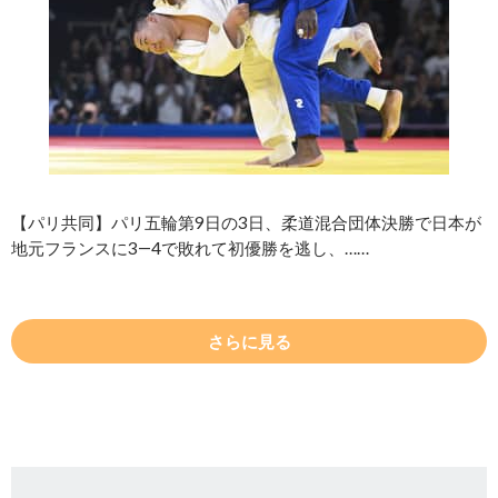
【パリ共同】パリ五輪第9日の3日、柔道混合団体決勝で日本が
地元フランスに3―4で敗れて初優勝を逃し、……
さらに見る