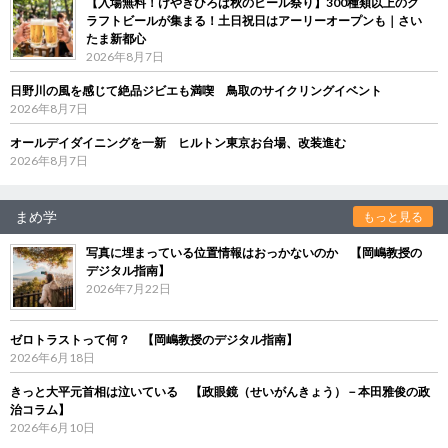
【入場無料！けやきひろば秋のビール祭り】300種類以上のク
ラフトビールが集まる！土日祝日はアーリーオープンも｜さい
たま新都心
2026年8月7日
日野川の風を感じて絶品ジビエも満喫 鳥取のサイクリングイベント
2026年8月7日
オールデイダイニングを一新 ヒルトン東京お台場、改装進む
2026年8月7日
まめ学
もっと見る
写真に埋まっている位置情報はおっかないのか 【岡嶋教授の
デジタル指南】
2026年7月22日
ゼロトラストって何？ 【岡嶋教授のデジタル指南】
2026年6月18日
きっと大平元首相は泣いている 【政眼鏡（せいがんきょう）－本田雅俊の政
治コラム】
2026年6月10日