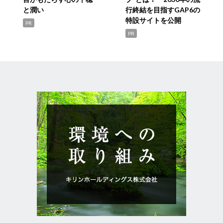
と潤い
行終結を目指すGAP6の
特設サイトを公開
PR
PR