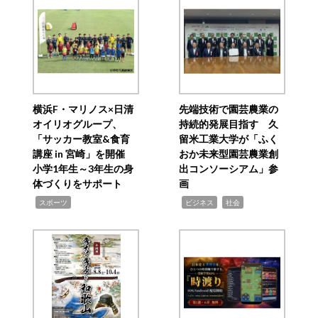
横浜F・マリノス×日清
先端技術で園芸農業の
オイリオグループ、
持続的発展目指す 久
「サッカー教室&食育
留米工業大学が「ふく
講座 in 宮崎」を開催
おか未来型園芸農業創
小学1年生～3年生の身
出コンソーシアム」参
体づくりをサポート
画
,
,
,
スポーツ
ビジネス
社会