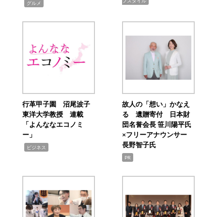
フスタイル
,
グルメ
行革甲子園 沼尾波子
故人の「想い」かなえ
東洋大学教授 連載
る 遺贈寄付 日本財
「よんななエコノミ
団名誉会長 笹川陽平氏
ー」
×フリーアナウンサー
長野智子氏
,
ビジネス
PR