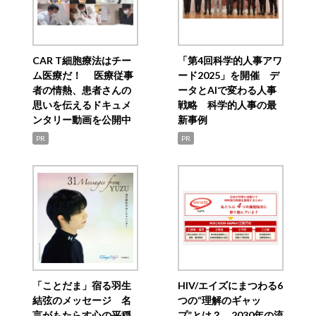
CAR T細胞療法はチー
「第4回科学的人事アワ
ム医療だ！ 医療従事
ード2025」を開催 デ
者の情熱、患者さんの
ータとAIで変わる人事
思いを伝えるドキュメ
戦略 科学的人事の最
ンタリー動画を公開中
新事例
PR
PR
「ことだま」宿る羽生
HIV/エイズにまつわる6
結弦のメッセージ 名
つの“理解のギャッ
言がもたらす心の平穏
プ”とは？ 2030年の流