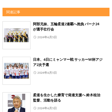
関連記事
阿部兄妹、五輪柔道2連覇へ抱負 パーク24
が選手壮行会
2024年6月5日
日本、6日にミャンマー戦 サッカーW杯アジ
ア2次予選
2024年6月5日
柔道を生かした療育で発達支援へ 鈴木桂治
監督、活動を語る
2024年6月5日