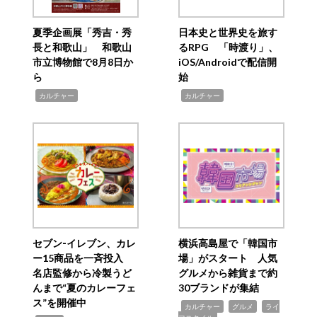
夏季企画展「秀吉・秀
日本史と世界史を旅す
長と和歌山」 和歌山
るRPG 「時渡り」、
市立博物館で8月8日か
iOS/Androidで配信開
ら
始
,
,
カルチャー
カルチャー
セブン‐イレブン、カレ
横浜高島屋で「韓国市
ー15商品を一斉投入
場」がスタート 人気
名店監修から冷製うど
グルメから雑貨まで約
んまで“夏のカレーフェ
30ブランドが集結
ス”を開催中
,
,
,
カルチャー
グルメ
ライ