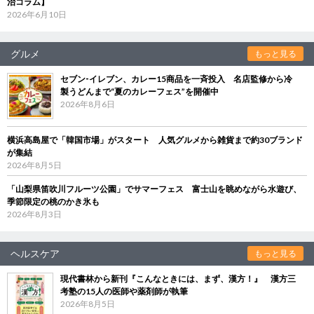
治コラム】
2026年6月10日
グルメ
もっと見る
セブン‐イレブン、カレー15商品を一斉投入 名店監修から冷
製うどんまで“夏のカレーフェス”を開催中
2026年8月6日
横浜高島屋で「韓国市場」がスタート 人気グルメから雑貨まで約30ブランド
が集結
2026年8月5日
「山梨県笛吹川フルーツ公園」でサマーフェス 富士山を眺めながら水遊び、
季節限定の桃のかき氷も
2026年8月3日
ヘルスケア
もっと見る
現代書林から新刊『こんなときには、まず、漢方！』 漢方三
考塾の15人の医師や薬剤師が執筆
2026年8月5日