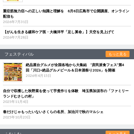
重症筋無力症への正しい知識と理解を 8月8日広島市で公開講座、オンライン
配信も
2026年7月31日
【がんを生きる緩和ケア医・大橋洋平「足し算命」】天空を見上げて
2026年7月28日
フェスティバル
もっと見る
絶品屋台グルメが全国各地から大集結 “庶民派食フェス”第4
回「川口×絶品グルメビール＆日本酒祭り2026」を開催
2026年4月15日
自分で収穫した秋野菜を使って芋煮作りを体験 埼玉県加須市の「ファミリー
ランドむさしの村」
2025年11月4日
春だけじゃもったいないさくらの名所、加治川で秋のマルシェ
2025年10月23日
ふむふむ
もっと見る