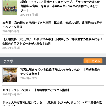
横浜F・マリノス×日清オイリオグループ、「サッカー教室&食
育講座 in 宮崎」を開催 小学1年生～3年生の身体づくりをサ
ポート
2026年8月6日
55年間、京の街を走り続けてきた車両 嵐山線・モボ301形、運行開始55周年
イベントを開催
2026年8月6日
【入場無料！大江戸ビール祭り2026秋】仕事帰りの一杯や週末の昼飲みにも！
全国のクラフトビールが大集合｜品川
2026年8月6日
まめ学
もっと見る
写真に埋まっている位置情報はおっかないのか 【岡嶋教授の
デジタル指南】
2026年7月22日
ゼロトラストって何？ 【岡嶋教授のデジタル指南】
2026年6月18日
きっと大平元首相は泣いている 【政眼鏡（せいがんきょう）－本田雅俊の政