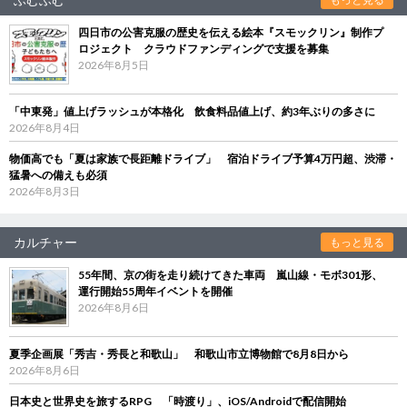
四日市の公害克服の歴史を伝える絵本『スモックリン』制作プ
ロジェクト クラウドファンディングで支援を募集
2026年8月5日
「中東発」値上げラッシュが本格化 飲食料品値上げ、約3年ぶりの多さに
2026年8月4日
物価高でも「夏は家族で長距離ドライブ」 宿泊ドライブ予算4万円超、渋滞・
猛暑への備えも必須
2026年8月3日
カルチャー
もっと見る
55年間、京の街を走り続けてきた車両 嵐山線・モボ301形、
運行開始55周年イベントを開催
2026年8月6日
夏季企画展「秀吉・秀長と和歌山」 和歌山市立博物館で8月8日から
2026年8月6日
日本史と世界史を旅するRPG 「時渡り」、iOS/Androidで配信開始