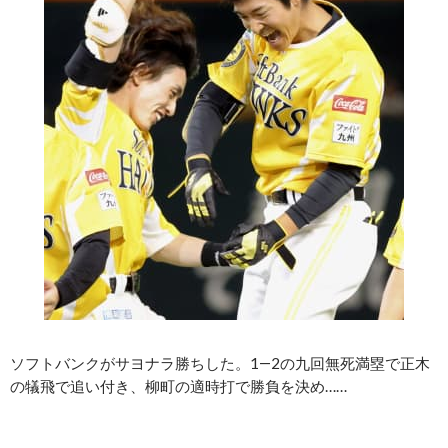
ソフトバンクがサヨナラ勝ちした。1―2の九回無死満塁で正木
の犠飛で追い付き、柳町の適時打で勝負を決め……