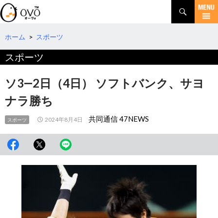
検
索
コ
ン
テ
ホーム
>
スポーツ
ン
スポーツ
ツ
へ
移
ソ3―2日（4日） ソフトバンク、サヨ
動
ナラ勝ち
共同通信 47NEWS
2024年8月4日
スポーツ