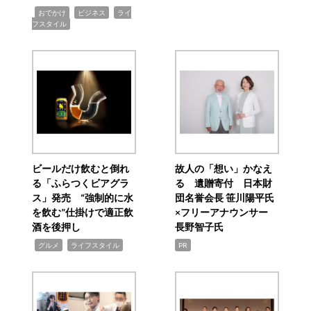
,
,
,
おでかけ
ビジネス
ライ
フスタイル
ビールだけ飲むと倒れ
故人の「想い」かなえ
る「ふらつくビアグラ
る 遺贈寄付 日本財
ス」発売 “強制的に水
団名誉会長 笹川陽平氏
を飲む”仕掛けで適正飲
×フリーアナウンサー
酒を後押し
長野智子氏
,
,
グルメ
ライフスタイル
PR