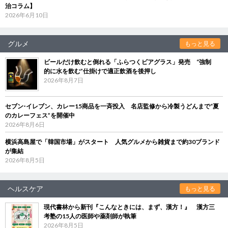
治コラム】
2026年6月10日
グルメ
もっと見る
ビールだけ飲むと倒れる「ふらつくビアグラス」発売 “強制
的に水を飲む”仕掛けで適正飲酒を後押し
2026年8月7日
セブン‐イレブン、カレー15商品を一斉投入 名店監修から冷製うどんまで“夏
のカレーフェス”を開催中
2026年8月6日
横浜高島屋で「韓国市場」がスタート 人気グルメから雑貨まで約30ブランド
が集結
2026年8月5日
ヘルスケア
もっと見る
現代書林から新刊『こんなときには、まず、漢方！』 漢方三
考塾の15人の医師や薬剤師が執筆
2026年8月5日