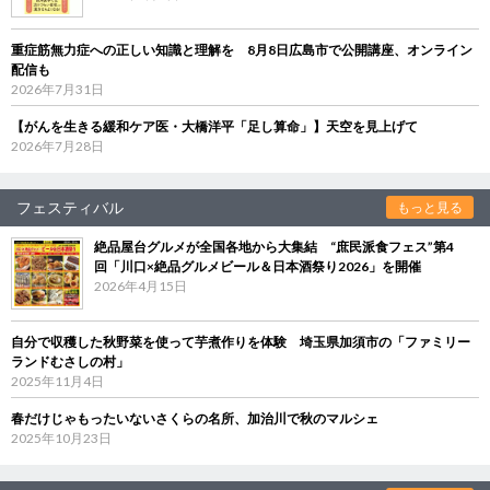
重症筋無力症への正しい知識と理解を 8月8日広島市で公開講座、オンライン
配信も
2026年7月31日
【がんを生きる緩和ケア医・大橋洋平「足し算命」】天空を見上げて
2026年7月28日
フェスティバル
もっと見る
絶品屋台グルメが全国各地から大集結 “庶民派食フェス”第4
回「川口×絶品グルメビール＆日本酒祭り2026」を開催
2026年4月15日
自分で収穫した秋野菜を使って芋煮作りを体験 埼玉県加須市の「ファミリー
ランドむさしの村」
2025年11月4日
春だけじゃもったいないさくらの名所、加治川で秋のマルシェ
2025年10月23日