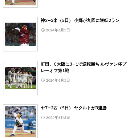
神2―3楽（5日） 小郷が九回に逆転2ラン
2024年6月5日
町田、C大阪に3―1で逆転勝ち ルヴァン杯プ
レーオフ第1戦
2024年6月5日
ヤ7―2西（5日） ヤクルトが3連勝
2024年6月5日