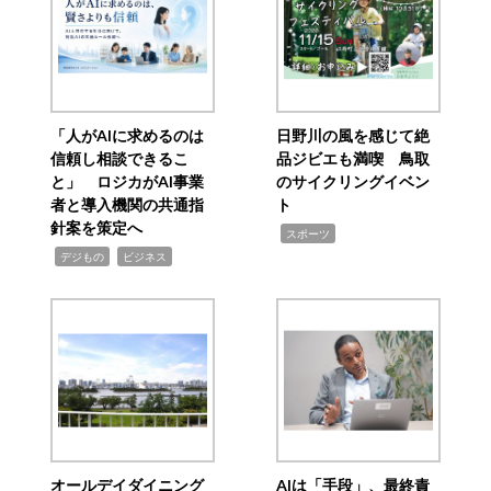
「人がAIに求めるのは
日野川の風を感じて絶
信頼し相談できるこ
品ジビエも満喫 鳥取
と」 ロジカがAI事業
のサイクリングイベン
者と導入機関の共通指
ト
針案を策定へ
,
スポーツ
,
,
デジもの
ビジネス
オールデイダイニング
AIは「手段」、最終責