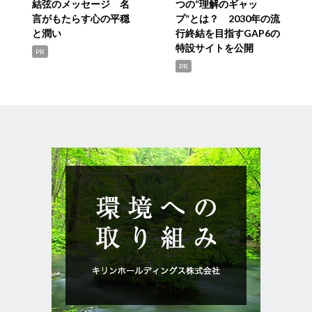
結弦のメッセージ 名
つの“理解のギャッ
言がもたらす心の平穏
プ”とは？ 2030年の流
と潤い
行終結を目指すGAP6の
特設サイトを公開
PR
PR