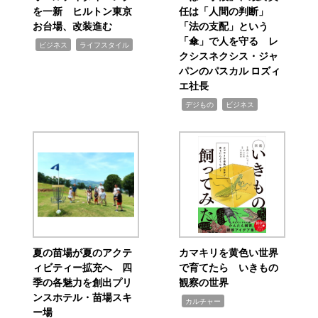
を一新 ヒルトン東京
任は「人間の判断」
お台場、改装進む
「法の支配」という
「傘」で人を守る レ
,
,
ビジネス
ライフスタイル
クシスネクシス・ジャ
パンのパスカル ロズィ
エ社長
,
,
デジもの
ビジネス
夏の苗場が夏のアクテ
カマキリを黄色い世界
ィビティー拡充へ 四
で育てたら いきもの
季の各魅力を創出プリ
観察の世界
ンスホテル・苗場スキ
,
カルチャー
ー場