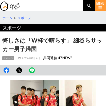
検
索
コ
ン
テ
ホーム
>
スポーツ
ン
スポーツ
ツ
へ
移
悔しさは「W杯で晴らす」 細谷らサッ
動
カー男子帰国
共同通信 47NEWS
2024年8月4日
スポーツ