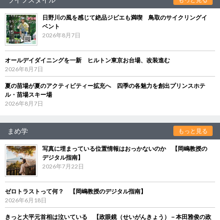
日野川の風を感じて絶品ジビエも満喫 鳥取のサイクリングイ
ベント
2026年8月7日
オールデイダイニングを一新 ヒルトン東京お台場、改装進む
2026年8月7日
夏の苗場が夏のアクティビティー拡充へ 四季の各魅力を創出プリンスホテ
ル・苗場スキー場
2026年8月7日
まめ学
もっと見る
写真に埋まっている位置情報はおっかないのか 【岡嶋教授の
デジタル指南】
2026年7月22日
ゼロトラストって何？ 【岡嶋教授のデジタル指南】
2026年6月18日
きっと大平元首相は泣いている 【政眼鏡（せいがんきょう）－本田雅俊の政