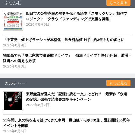
ふむふむ
もっと見る
四日市の公害克服の歴史を伝える絵本『スモックリン』制作プ
ロジェクト クラウドファンディングで支援を募集
2026年8月5日
「中東発」値上げラッシュが本格化 飲食料品値上げ、約3年ぶりの多さに
2026年8月4日
物価高でも「夏は家族で長距離ドライブ」 宿泊ドライブ予算4万円超、渋滞・
猛暑への備えも必須
2026年8月3日
カルチャー
もっと見る
東野圭吾が選んだ「記憶に残る一文」はどれ？ 最新作『永遠
の記憶』発売で読者参加型キャンペーン
2026年8月7日
55年間、京の街を走り続けてきた車両 嵐山線・モボ301形、運行開始55周年
イベントを開催
2026年8月6日