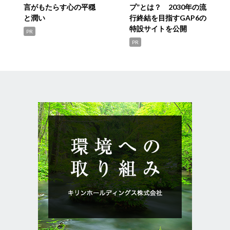
言がもたらす心の平穏
プ”とは？ 2030年の流
と潤い
行終結を目指すGAP6の
特設サイトを公開
PR
PR