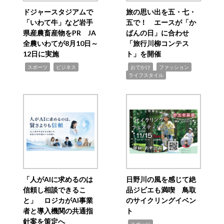
ドジャースタジアムで
旅の思い出を五・七・
「いわて牛」など岩手
五で！ エースが「か
県産農畜産物をPR JA
ばんの日」に合わせ
全農いわてが8月10日～
「旅行川柳コンテス
12日に実施
ト」を開催
,
,
,
,
,
スポーツ
ビジネス
おでかけ
ファッション
ライフスタイル
「人がAIに求めるのは
日野川の風を感じて絶
信頼し相談できるこ
品ジビエも満喫 鳥取
と」 ロジカがAI事業
のサイクリングイベン
者と導入機関の共通指
ト
針案を策定へ
,