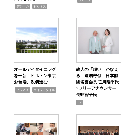
スポーツ
,
,
デジもの
ビジネス
オールデイダイニング
故人の「想い」かなえ
を一新 ヒルトン東京
る 遺贈寄付 日本財
お台場、改装進む
団名誉会長 笹川陽平氏
×フリーアナウンサー
,
,
ビジネス
ライフスタイル
長野智子氏
PR