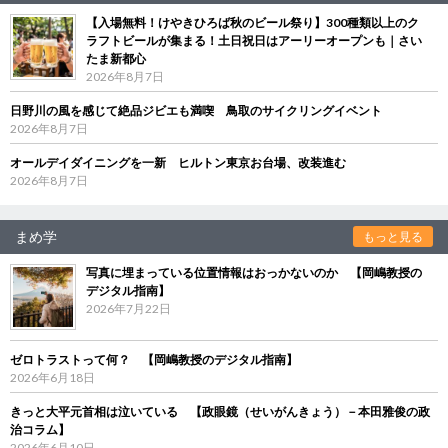
【入場無料！けやきひろば秋のビール祭り】300種類以上のク
ラフトビールが集まる！土日祝日はアーリーオープンも｜さい
たま新都心
2026年8月7日
日野川の風を感じて絶品ジビエも満喫 鳥取のサイクリングイベント
2026年8月7日
オールデイダイニングを一新 ヒルトン東京お台場、改装進む
2026年8月7日
まめ学
もっと見る
写真に埋まっている位置情報はおっかないのか 【岡嶋教授の
デジタル指南】
2026年7月22日
ゼロトラストって何？ 【岡嶋教授のデジタル指南】
2026年6月18日
きっと大平元首相は泣いている 【政眼鏡（せいがんきょう）－本田雅俊の政
治コラム】
2026年6月10日