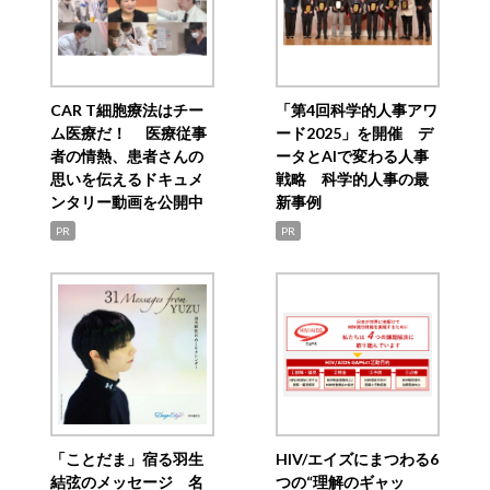
CAR T細胞療法はチー
「第4回科学的人事アワ
ム医療だ！ 医療従事
ード2025」を開催 デ
者の情熱、患者さんの
ータとAIで変わる人事
思いを伝えるドキュメ
戦略 科学的人事の最
ンタリー動画を公開中
新事例
PR
PR
「ことだま」宿る羽生
HIV/エイズにまつわる6
結弦のメッセージ 名
つの“理解のギャッ