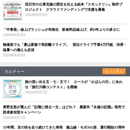
四日市の公害克服の歴史を伝える絵本『スモックリン』制作プ
ロジェクト クラウドファンディングで支援を募集
2026年8月5日
「中東発」値上げラッシュが本格化 飲食料品値上げ、約3年ぶりの多さに
2026年8月4日
物価高でも「夏は家族で長距離ドライブ」 宿泊ドライブ予算4万円超、渋滞・
猛暑への備えも必須
2026年8月3日
カルチャー
もっと見る
旅の思い出を五・七・五で！ エースが「かばんの日」に合わ
せ「旅行川柳コンテスト」を開催
2026年8月7日
東野圭吾が選んだ「記憶に残る一文」はどれ？ 最新作『永遠の記憶』発売で
読者参加型キャンペーン
2026年8月7日
55年間、京の街を走り続けてきた車両 嵐山線・モボ301形、運行開始55周年