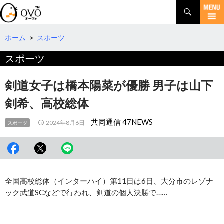
検
索
コ
ン
テ
ホーム
>
スポーツ
ン
スポーツ
ツ
へ
移
剣道女子は橋本陽菜が優勝 男子は山下
動
剣希、高校総体
共同通信 47NEWS
2024年8月6日
スポーツ
全国高校総体（インターハイ）第11日は6日、大分市のレゾナ
ック武道SCなどで行われ、剣道の個人決勝で……