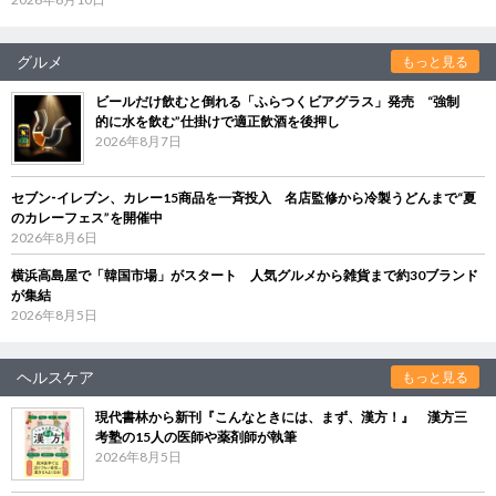
グルメ
もっと見る
ビールだけ飲むと倒れる「ふらつくビアグラス」発売 “強制
的に水を飲む”仕掛けで適正飲酒を後押し
2026年8月7日
セブン‐イレブン、カレー15商品を一斉投入 名店監修から冷製うどんまで“夏
のカレーフェス”を開催中
2026年8月6日
横浜高島屋で「韓国市場」がスタート 人気グルメから雑貨まで約30ブランド
が集結
2026年8月5日
ヘルスケア
もっと見る
現代書林から新刊『こんなときには、まず、漢方！』 漢方三
考塾の15人の医師や薬剤師が執筆
2026年8月5日