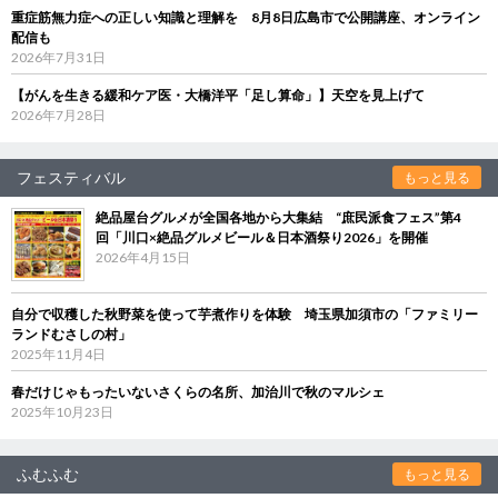
重症筋無力症への正しい知識と理解を 8月8日広島市で公開講座、オンライン
配信も
2026年7月31日
【がんを生きる緩和ケア医・大橋洋平「足し算命」】天空を見上げて
2026年7月28日
フェスティバル
もっと見る
絶品屋台グルメが全国各地から大集結 “庶民派食フェス”第4
回「川口×絶品グルメビール＆日本酒祭り2026」を開催
2026年4月15日
自分で収穫した秋野菜を使って芋煮作りを体験 埼玉県加須市の「ファミリー
ランドむさしの村」
2025年11月4日
春だけじゃもったいないさくらの名所、加治川で秋のマルシェ
2025年10月23日
ふむふむ
もっと見る