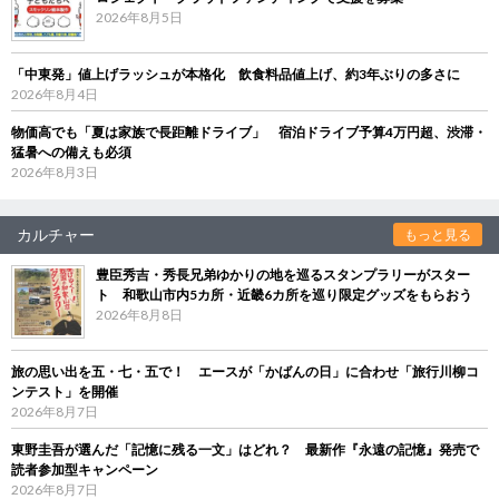
2026年8月5日
「中東発」値上げラッシュが本格化 飲食料品値上げ、約3年ぶりの多さに
2026年8月4日
物価高でも「夏は家族で長距離ドライブ」 宿泊ドライブ予算4万円超、渋滞・
猛暑への備えも必須
2026年8月3日
カルチャー
もっと見る
豊臣秀吉・秀長兄弟ゆかりの地を巡るスタンプラリーがスター
ト 和歌山市内5カ所・近畿6カ所を巡り限定グッズをもらおう
2026年8月8日
旅の思い出を五・七・五で！ エースが「かばんの日」に合わせ「旅行川柳コ
ンテスト」を開催
2026年8月7日
東野圭吾が選んだ「記憶に残る一文」はどれ？ 最新作『永遠の記憶』発売で
読者参加型キャンペーン
2026年8月7日