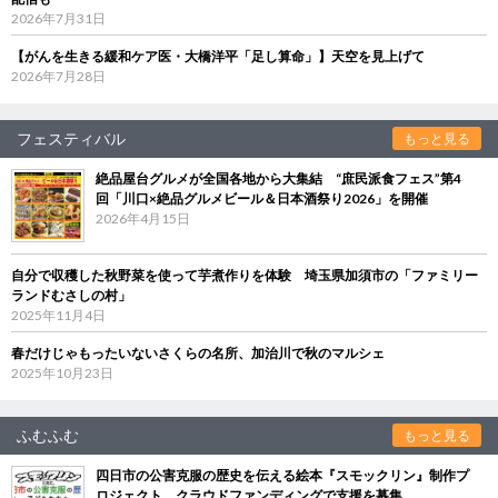
2026年7月31日
【がんを生きる緩和ケア医・大橋洋平「足し算命」】天空を見上げて
2026年7月28日
フェスティバル
もっと見る
絶品屋台グルメが全国各地から大集結 “庶民派食フェス”第4
回「川口×絶品グルメビール＆日本酒祭り2026」を開催
2026年4月15日
自分で収穫した秋野菜を使って芋煮作りを体験 埼玉県加須市の「ファミリー
ランドむさしの村」
2025年11月4日
春だけじゃもったいないさくらの名所、加治川で秋のマルシェ
2025年10月23日
ふむふむ
もっと見る
四日市の公害克服の歴史を伝える絵本『スモックリン』制作プ
ロジェクト クラウドファンディングで支援を募集