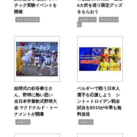
チック実験イベントを
6カ所を巡り限定グッズ
開催
をもらおう
,
,
,
ライフスタイル
カルチャー
ライフスタイ
ル
始球式の杉谷拳士さ
ベルギーで戦う日本人
ん、野球に熱い思い
選手を応援しよう シ
全日本学童軟式野球大
ント＝トロイデン戦全
会 マクドナルド・トー
試合をBS10が今季も無
ナメントが開幕
料放送
,
,
スポーツ
スポーツ