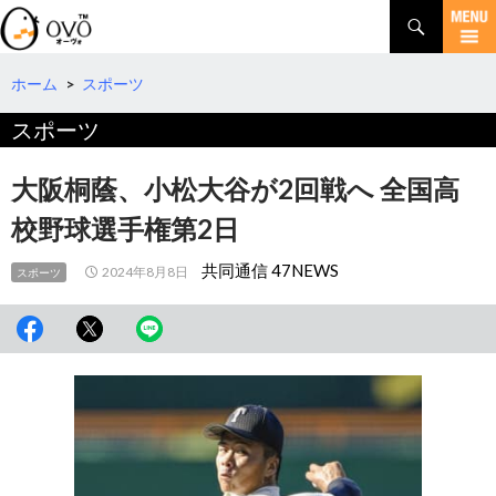
検
索
コ
ン
テ
ホーム
>
スポーツ
ン
スポーツ
ツ
へ
移
大阪桐蔭、小松大谷が2回戦へ 全国高
動
校野球選手権第2日
共同通信 47NEWS
2024年8月8日
スポーツ