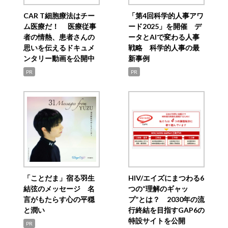
CAR T細胞療法はチー
「第4回科学的人事アワ
ム医療だ！ 医療従事
ード2025」を開催 デ
者の情熱、患者さんの
ータとAIで変わる人事
思いを伝えるドキュメ
戦略 科学的人事の最
ンタリー動画を公開中
新事例
PR
PR
「ことだま」宿る羽生
HIV/エイズにまつわる6
結弦のメッセージ 名
つの“理解のギャッ
言がもたらす心の平穏
プ”とは？ 2030年の流
と潤い
行終結を目指すGAP6の
特設サイトを公開
PR