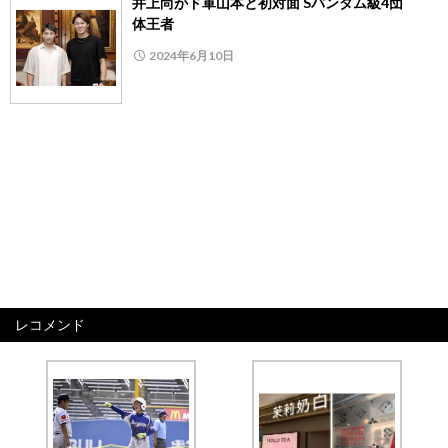
井上尚がド軍山本と初対面 Sバンタム級4団
体王者
2024年6月10日
レコメンド