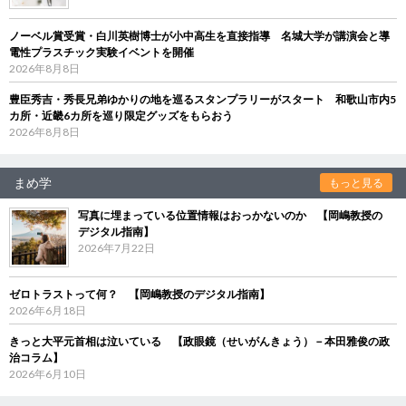
ノーベル賞受賞・白川英樹博士が小中高生を直接指導 名城大学が講演会と導
電性プラスチック実験イベントを開催
2026年8月8日
豊臣秀吉・秀長兄弟ゆかりの地を巡るスタンプラリーがスタート 和歌山市内5
カ所・近畿6カ所を巡り限定グッズをもらおう
2026年8月8日
まめ学
もっと見る
写真に埋まっている位置情報はおっかないのか 【岡嶋教授の
デジタル指南】
2026年7月22日
ゼロトラストって何？ 【岡嶋教授のデジタル指南】
2026年6月18日
きっと大平元首相は泣いている 【政眼鏡（せいがんきょう）－本田雅俊の政
治コラム】
2026年6月10日