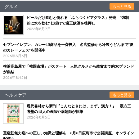
グルメ
もっと見る
ビールだけ飲むと倒れる「ふらつくビアグラス」発売 “強制
的に水を飲む”仕掛けで適正飲酒を後押し
2026年8月7日
セブン‐イレブン、カレー15商品を一斉投入 名店監修から冷製うどんまで“夏
のカレーフェス”を開催中
2026年8月6日
横浜高島屋で「韓国市場」がスタート 人気グルメから雑貨まで約30ブランド
が集結
2026年8月5日
ヘルスケア
もっと見る
現代書林から新刊『こんなときには、まず、漢方！』 漢方三
考塾の15人の医師や薬剤師が執筆
2026年8月5日
重症筋無力症への正しい知識と理解を 8月8日広島市で公開講座、オンライン
配信も