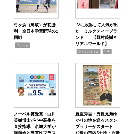
弓ヶ浜（鳥取）が初勝
LVに敗訴して人気が出
利 全日本学童野球の1
た ミルクティーブラ
回戦
ンド 【野村義樹✕
リアルワールド】
,
スポーツ
,
,
ライフスタイル
社会
ノーベル賞受賞・白川
豊臣秀吉・秀長兄弟ゆ
英樹博士が小中高生を
かりの地を巡るスタン
直接指導 名城大学が
プラリーがスタート
講演会と導電性プラス
和歌山市内5カ所・近畿