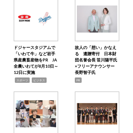
ドジャースタジアムで
故人の「想い」かなえ
「いわて牛」など岩手
る 遺贈寄付 日本財
県産農畜産物をPR JA
団名誉会長 笹川陽平氏
全農いわてが8月10日～
×フリーアナウンサー
12日に実施
長野智子氏
,
,
スポーツ
ビジネス
PR