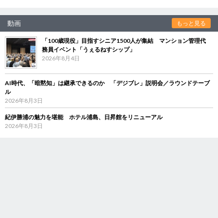
動画
もっと見る
「100歳現役」目指すシニア1500人が集結 マンション管理代
務員イベント「うぇるねすシップ」
2026年8月4日
AI時代、「暗黙知」は継承できるのか 「デジブレ」説明会／ラウンドテーブ
ル
2026年8月3日
紀伊勝浦の魅力を堪能 ホテル浦島、日昇館をリニューアル
2026年8月3日