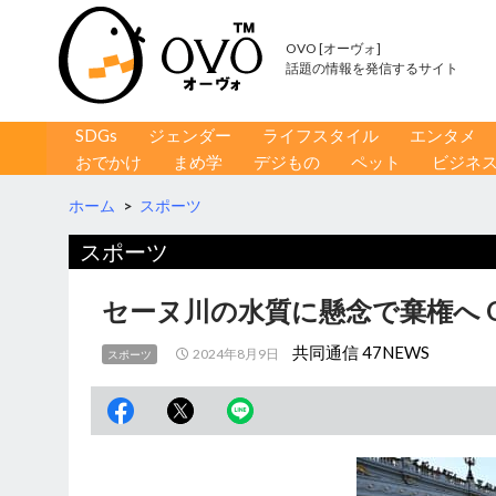
OVO [オーヴォ]
話題の情報を発信するサイト
コンテンツへ移動
検
SDGs
ジェンダー
ライフスタイル
エンタメ
索
おでかけ
まめ学
デジもの
ペット
ビジネ
ホーム
>
スポーツ
スポーツ
セーヌ川の水質に懸念で棄権へ 
共同通信 47NEWS
2024年8月9日
スポーツ