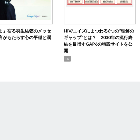
ま」宿る羽生結弦のメッセ
HIV/エイズにまつわる6つの“理解の
言がもたらす心の平穏と潤
ギャップ”とは？ 2030年の流行終
結を目指すGAP6の特設サイトを公
開
PR