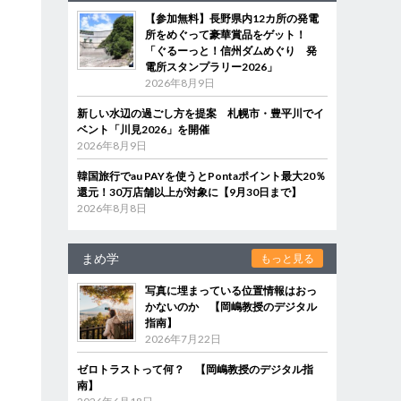
【参加無料】長野県内12カ所の発電
所をめぐって豪華賞品をゲット！
「ぐるーっと！信州ダムめぐり 発
電所スタンプラリー2026」
2026年8月9日
新しい水辺の過ごし方を提案 札幌市・豊平川でイ
ベント「川見2026」を開催
2026年8月9日
韓国旅行でau PAYを使うとPontaポイント最大20％
還元！30万店舗以上が対象に【9月30日まで】
2026年8月8日
まめ学
もっと見る
写真に埋まっている位置情報はおっ
かないのか 【岡嶋教授のデジタル
指南】
2026年7月22日
ゼロトラストって何？ 【岡嶋教授のデジタル指
南】