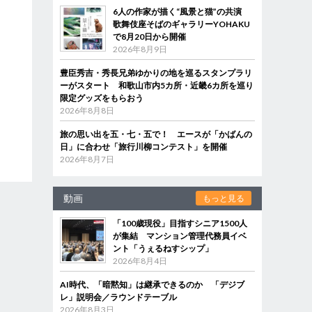
6人の作家が描く“風景と猫”の共演
歌舞伎座そばのギャラリーYOHAKU
で8月20日から開催
2026年8月9日
豊臣秀吉・秀長兄弟ゆかりの地を巡るスタンプラリ
ーがスタート 和歌山市内5カ所・近畿6カ所を巡り
限定グッズをもらおう
2026年8月8日
旅の思い出を五・七・五で！ エースが「かばんの
日」に合わせ「旅行川柳コンテスト」を開催
2026年8月7日
動画
もっと見る
「100歳現役」目指すシニア1500人
が集結 マンション管理代務員イベ
ント「うぇるねすシップ」
2026年8月4日
AI時代、「暗黙知」は継承できるのか 「デジブ
レ」説明会／ラウンドテーブル
2026年8月3日