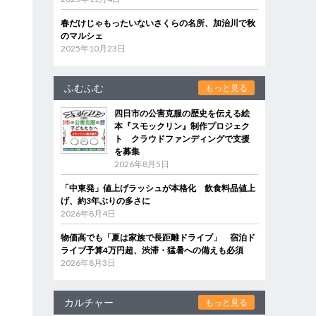
春だけじゃもったいないさくらの名所、加治川で秋
のマルシェ
2025年10月23日
ふむふむ
もっと見る
四日市の公害克服の歴史を伝える絵
本『スモックリン』制作プロジェク
ト クラウドファンディングで支援
を募集
2026年8月5日
「中東発」値上げラッシュが本格化 飲食料品値上
げ、約3年ぶりの多さに
2026年8月4日
物価高でも「夏は家族で長距離ドライブ」 宿泊ド
ライブ予算4万円超、渋滞・猛暑への備えも必須
2026年8月3日
カルチャー
もっと見る