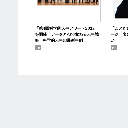
「第4回科学的人事アワード2025」
「ことだ
を開催 データとAIで変わる人事戦
ージ 名
略 科学的人事の最新事例
い
PR
PR