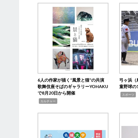
6人の作家が描く“風景と猫”の共演
弓ヶ浜（
歌舞伎座そばのギャラリーYOHAKU
童野球の
で8月20日から開催
,
スポーツ
,
カルチャー