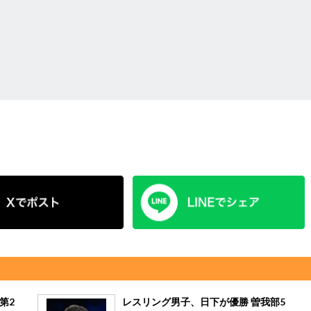
第2
レスリング男子、日下が優勝 曽我部5