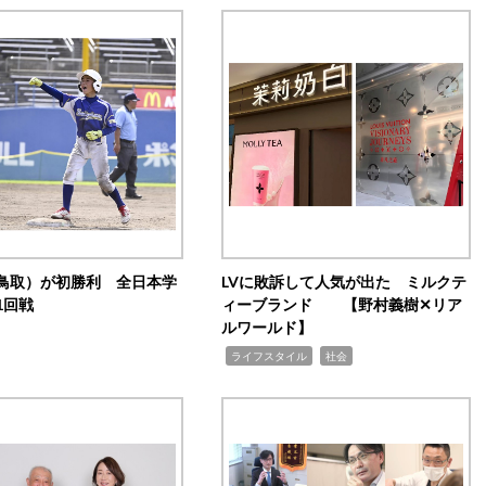
鳥取）が初勝利 全日本学
LVに敗訴して人気が出た ミルクテ
1回戦
ィーブランド 【野村義樹✕リア
ルワールド】
,
,
ライフスタイル
社会