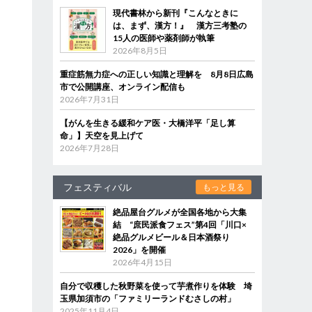
現代書林から新刊『こんなときに
は、まず、漢方！』 漢方三考塾の
15人の医師や薬剤師が執筆
2026年8月5日
重症筋無力症への正しい知識と理解を 8月8日広島
市で公開講座、オンライン配信も
2026年7月31日
【がんを生きる緩和ケア医・大橋洋平「足し算
命」】天空を見上げて
2026年7月28日
フェスティバル
もっと見る
絶品屋台グルメが全国各地から大集
結 “庶民派食フェス”第4回「川口×
絶品グルメビール＆日本酒祭り
2026」を開催
2026年4月15日
自分で収穫した秋野菜を使って芋煮作りを体験 埼
玉県加須市の「ファミリーランドむさしの村」
2025年11月4日