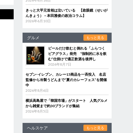
2026年6月18日
きっと大平元首相は泣いている 【政眼鏡（せいが
んきょう）－本田雅俊の政治コラム】
2026年6月10日
グルメ
もっと見る
ビールだけ飲むと倒れる「ふらつく
ビアグラス」発売 “強制的に水を飲
む”仕掛けで適正飲酒を後押し
2026年8月7日
セブン‐イレブン、カレー15商品を一斉投入 名店
監修から冷製うどんまで“夏のカレーフェス”を開催
中
2026年8月6日
横浜高島屋で「韓国市場」がスタート 人気グルメ
から雑貨まで約30ブランドが集結
2026年8月5日
ヘルスケア
もっと見る