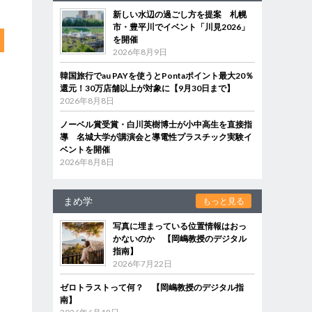
新しい水辺の過ごし方を提案 札幌
市・豊平川でイベント「川見2026」
を開催
2026年8月9日
韓国旅行でau PAYを使うとPontaポイント最大20％
還元！30万店舗以上が対象に【9月30日まで】
2026年8月8日
ノーベル賞受賞・白川英樹博士が小中高生を直接指
導 名城大学が講演会と導電性プラスチック実験イ
ベントを開催
2026年8月8日
まめ学
もっと見る
写真に埋まっている位置情報はおっ
かないのか 【岡嶋教授のデジタル
指南】
2026年7月22日
ゼロトラストって何？ 【岡嶋教授のデジタル指
南】