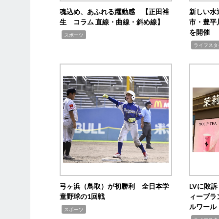
魂込め、あふれる躍動感 【正田裕
新しい水
生 コラム 直線・曲線・斜め線】
市・豊平
を開催
,
スポーツ
,
ライフスタ
弓ヶ浜（鳥取）が初勝利 全日本学
LVに敗
童野球の1回戦
ィーブラ
ルワール
,
スポーツ