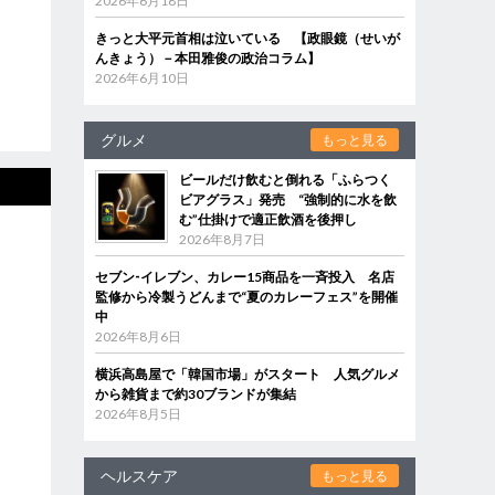
2026年6月18日
きっと大平元首相は泣いている 【政眼鏡（せいが
んきょう）－本田雅俊の政治コラム】
2026年6月10日
グルメ
もっと見る
ビールだけ飲むと倒れる「ふらつく
ビアグラス」発売 “強制的に水を飲
む”仕掛けで適正飲酒を後押し
2026年8月7日
セブン‐イレブン、カレー15商品を一斉投入 名店
監修から冷製うどんまで“夏のカレーフェス”を開催
中
2026年8月6日
横浜高島屋で「韓国市場」がスタート 人気グルメ
から雑貨まで約30ブランドが集結
2026年8月5日
ヘルスケア
もっと見る