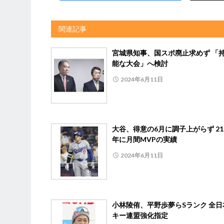
関連記事
宮城県知事、国スポ廃止求めず 「
能な大会」へ検討
2024年6月11日
大谷、得意の6月に調子上がらず 21
年に月間MVPの実績
2024年6月11日
小林陵侑、平野歩夢らSランク 全日
キー連盟強化指定