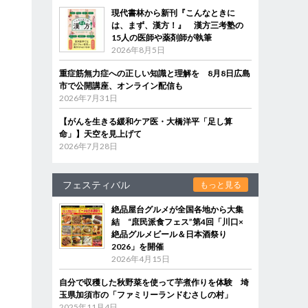
現代書林から新刊『こんなときに
は、まず、漢方！』 漢方三考塾の
15人の医師や薬剤師が執筆
2026年8月5日
重症筋無力症への正しい知識と理解を 8月8日広島
市で公開講座、オンライン配信も
2026年7月31日
【がんを生きる緩和ケア医・大橋洋平「足し算
命」】天空を見上げて
2026年7月28日
フェスティバル
もっと見る
絶品屋台グルメが全国各地から大集
結 “庶民派食フェス”第4回「川口×
絶品グルメビール＆日本酒祭り
2026」を開催
2026年4月15日
自分で収穫した秋野菜を使って芋煮作りを体験 埼
玉県加須市の「ファミリーランドむさしの村」
2025年11月4日