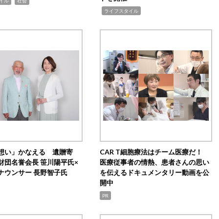
,
イル
社会
,
ライフスタイル
想い」かなえる 遺贈寄
CAR T細胞療法はチーム医療だ！
財団名誉会長 笹川陽平氏×
医療従事者の情熱、患者さんの思い
ナウンサー 長野智子氏
を伝えるドキュメンタリー動画を公
開中
PR