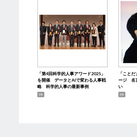
「第4回科学的人事アワード2025」
「ことだ
を開催 データとAIで変わる人事戦
ージ 名
略 科学的人事の最新事例
い
PR
PR