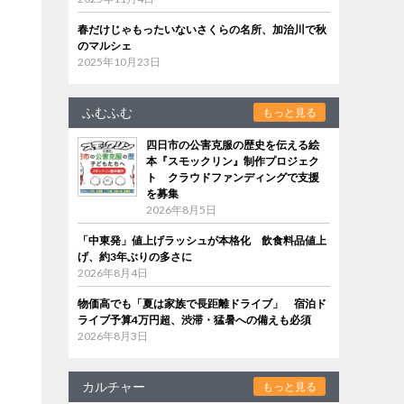
春だけじゃもったいないさくらの名所、加治川で秋
のマルシェ
2025年10月23日
ふむふむ
もっと見る
四日市の公害克服の歴史を伝える絵
本『スモックリン』制作プロジェク
ト クラウドファンディングで支援
を募集
2026年8月5日
「中東発」値上げラッシュが本格化 飲食料品値上
げ、約3年ぶりの多さに
2026年8月4日
物価高でも「夏は家族で長距離ドライブ」 宿泊ド
ライブ予算4万円超、渋滞・猛暑への備えも必須
2026年8月3日
カルチャー
もっと見る