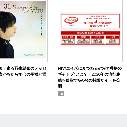
ま」宿る羽生結弦のメッセ
HIV/エイズにまつわる6つの“理解の
言がもたらす心の平穏と潤
ギャップ”とは？ 2030年の流行終
結を目指すGAP6の特設サイトを公
開
PR