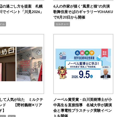
辺の過ごし方を提案 札幌
6人の作家が描く“風景と猫”の共演
川でイベント「川見2026」
歌舞伎座そばのギャラリーYOHAKU
で8月20日から開催
,
イル
カルチャー
訴して人気が出た ミルクテ
ノーベル賞受賞・白川英樹博士が小
ンド 【野村義樹✕リア
中高生を直接指導 名城大学が講演
ド】
会と導電性プラスチック実験イベン
トを開催