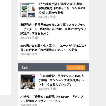
6人の作家が描く“風景と猫”の共演
歌舞伎座そばのギャラリーYOHAKU
で8月20日から開催
2026年8月9日
豊臣秀吉・秀長兄弟ゆかりの地を巡るスタンプラリ
ーがスタート 和歌山市内5カ所・近畿6カ所を巡り
限定グッズをもらおう
2026年8月8日
旅の思い出を五・七・五で！ エースが「かばんの
日」に合わせ「旅行川柳コンテスト」を開催
2026年8月7日
動画
もっと見る
「100歳現役」目指すシニア1500人
が集結 マンション管理代務員イベ
ント「うぇるねすシップ」
2026年8月4日
AI時代、「暗黙知」は継承できるのか 「デジブ
レ」説明会／ラウンドテーブル
2026年8月3日