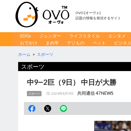
OVO [オーヴォ]
話題の情報を発信するサイト
コンテンツへ移動
検
SDGs
ジェンダー
ライフスタイル
エンタメ
索
おでかけ
まめ学
デジもの
ペット
ビジネ
ホーム
>
スポーツ
スポーツ
中9―2巨（9日） 中日が大勝
共同通信 47NEWS
2024年8月9日
スポーツ