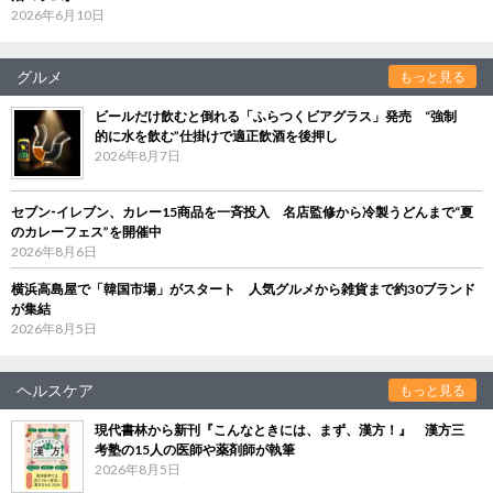
2026年6月10日
グルメ
もっと見る
ビールだけ飲むと倒れる「ふらつくビアグラス」発売 “強制
的に水を飲む”仕掛けで適正飲酒を後押し
2026年8月7日
セブン‐イレブン、カレー15商品を一斉投入 名店監修から冷製うどんまで“夏
のカレーフェス”を開催中
2026年8月6日
横浜高島屋で「韓国市場」がスタート 人気グルメから雑貨まで約30ブランド
が集結
2026年8月5日
ヘルスケア
もっと見る
現代書林から新刊『こんなときには、まず、漢方！』 漢方三
考塾の15人の医師や薬剤師が執筆
2026年8月5日