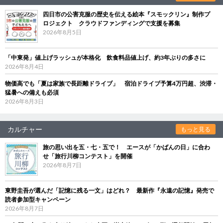
四日市の公害克服の歴史を伝える絵本『スモックリン』制作プ
ロジェクト クラウドファンディングで支援を募集
2026年8月5日
「中東発」値上げラッシュが本格化 飲食料品値上げ、約3年ぶりの多さに
2026年8月4日
物価高でも「夏は家族で長距離ドライブ」 宿泊ドライブ予算4万円超、渋滞・
猛暑への備えも必須
2026年8月3日
カルチャー
もっと見る
旅の思い出を五・七・五で！ エースが「かばんの日」に合わ
せ「旅行川柳コンテスト」を開催
2026年8月7日
東野圭吾が選んだ「記憶に残る一文」はどれ？ 最新作『永遠の記憶』発売で
読者参加型キャンペーン
2026年8月7日