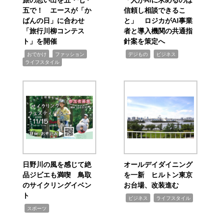
五で！ エースが「か
信頼し相談できるこ
ばんの日」に合わせ
と」 ロジカがAI事業
「旅行川柳コンテス
者と導入機関の共通指
ト」を開催
針案を策定へ
,
,
,
,
,
おでかけ
ファッション
デジもの
ビジネス
ライフスタイル
日野川の風を感じて絶
オールデイダイニング
品ジビエも満喫 鳥取
を一新 ヒルトン東京
のサイクリングイベン
お台場、改装進む
ト
,
,
ビジネス
ライフスタイル
,
スポーツ