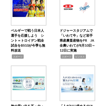
ベルギーで戦う日本人
ドジャースタジアムで
選手を応援しよう シ
「いわて牛」など岩手
ント＝トロイデン戦全
県産農畜産物をPR JA
試合をBS10が今季も無
全農いわてが8月10日～
料放送
12日に実施
,
,
,
スポーツ
スポーツ
ビジネス
旅の思い出を五・七・
「人がAIに求めるのは