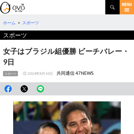
検
索
コ
ン
テ
ホーム
>
スポーツ
ン
スポーツ
ツ
へ
移
女子はブラジル組優勝 ビーチバレー・
動
9日
共同通信 47NEWS
2024年8月10日
スポーツ