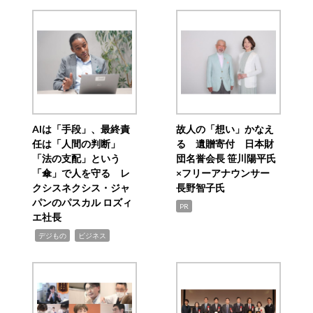
AIは「手段」、最終責
故人の「想い」かなえ
任は「人間の判断」
る 遺贈寄付 日本財
「法の支配」という
団名誉会長 笹川陽平氏
「傘」で人を守る レ
×フリーアナウンサー
クシスネクシス・ジャ
長野智子氏
パンのパスカル ロズィ
PR
エ社長
,
,
デジもの
ビジネス