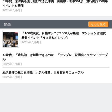
55年間、京の街を走り続けてきた車両 嵐山線・モボ301形、運行開始55周年
イベントを開催
2026年8月6日
動画
もっと見る
「100歳現役」目指すシニア1500人が集結 マンション管理代
務員イベント「うぇるねすシップ」
2026年8月4日
AI時代、「暗黙知」は継承できるのか 「デジブレ」説明会／ラウンドテーブ
ル
2026年8月3日
紀伊勝浦の魅力を堪能 ホテル浦島、日昇館をリニューアル
2026年8月3日