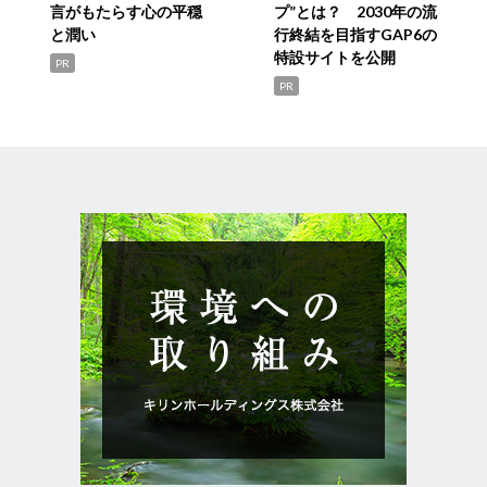
言がもたらす心の平穏
プ”とは？ 2030年の流
と潤い
行終結を目指すGAP6の
特設サイトを公開
PR
PR