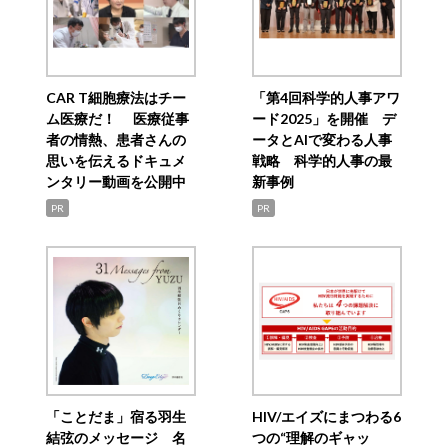
CAR T細胞療法はチー
「第4回科学的人事アワ
ム医療だ！ 医療従事
ード2025」を開催 デ
者の情熱、患者さんの
ータとAIで変わる人事
思いを伝えるドキュメ
戦略 科学的人事の最
ンタリー動画を公開中
新事例
PR
PR
「ことだま」宿る羽生
HIV/エイズにまつわる6
結弦のメッセージ 名
つの“理解のギャッ