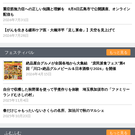
重症筋無力症への正しい知識と理解を 8月8日広島市で公開講座、オンライン
配信も
2026年7月31日
【がんを生きる緩和ケア医・大橋洋平「足し算命」】天空を見上げて
2026年7月28日
フェスティバル
もっと見る
絶品屋台グルメが全国各地から大集結 “庶民派食フェス”第4
回「川口×絶品グルメビール＆日本酒祭り2026」を開催
2026年4月15日
自分で収穫した秋野菜を使って芋煮作りを体験 埼玉県加須市の「ファミリー
ランドむさしの村」
2025年11月4日
春だけじゃもったいないさくらの名所、加治川で秋のマルシェ
2025年10月23日
ふむふむ
もっと見る