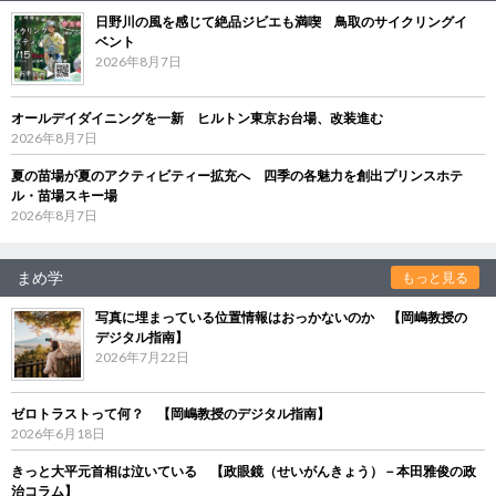
日野川の風を感じて絶品ジビエも満喫 鳥取のサイクリングイ
ベント
2026年8月7日
オールデイダイニングを一新 ヒルトン東京お台場、改装進む
2026年8月7日
夏の苗場が夏のアクティビティー拡充へ 四季の各魅力を創出プリンスホテ
ル・苗場スキー場
2026年8月7日
まめ学
もっと見る
写真に埋まっている位置情報はおっかないのか 【岡嶋教授の
デジタル指南】
2026年7月22日
ゼロトラストって何？ 【岡嶋教授のデジタル指南】
2026年6月18日
きっと大平元首相は泣いている 【政眼鏡（せいがんきょう）－本田雅俊の政
治コラム】