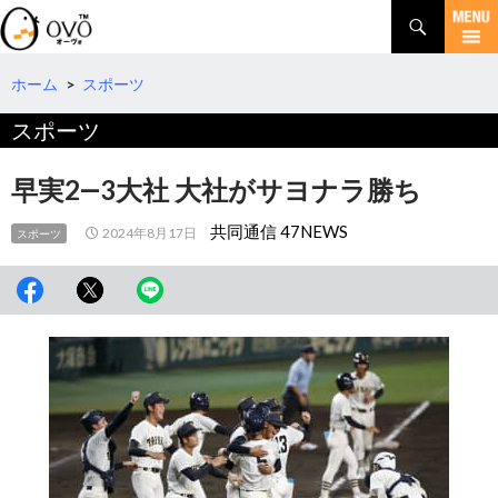
検
索
コ
ン
テ
ホーム
>
スポーツ
ン
スポーツ
ツ
へ
移
早実2―3大社 大社がサヨナラ勝ち
動
共同通信 47NEWS
2024年8月17日
スポーツ