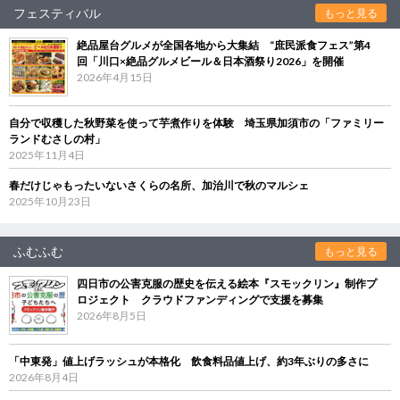
フェスティバル
もっと見る
絶品屋台グルメが全国各地から大集結 “庶民派食フェス”第4
回「川口×絶品グルメビール＆日本酒祭り2026」を開催
2026年4月15日
自分で収穫した秋野菜を使って芋煮作りを体験 埼玉県加須市の「ファミリー
ランドむさしの村」
2025年11月4日
春だけじゃもったいないさくらの名所、加治川で秋のマルシェ
2025年10月23日
ふむふむ
もっと見る
四日市の公害克服の歴史を伝える絵本『スモックリン』制作プ
ロジェクト クラウドファンディングで支援を募集
2026年8月5日
「中東発」値上げラッシュが本格化 飲食料品値上げ、約3年ぶりの多さに
2026年8月4日