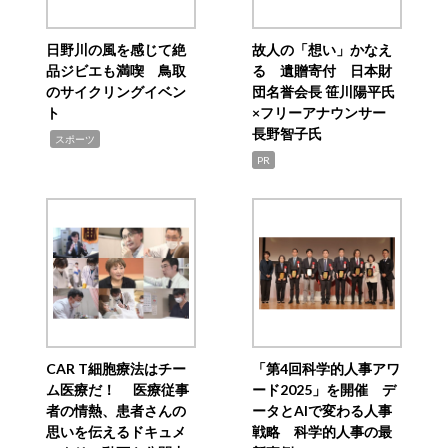
日野川の風を感じて絶
故人の「想い」かなえ
品ジビエも満喫 鳥取
る 遺贈寄付 日本財
のサイクリングイベン
団名誉会長 笹川陽平氏
ト
×フリーアナウンサー
長野智子氏
,
スポーツ
PR
CAR T細胞療法はチー
「第4回科学的人事アワ
ム医療だ！ 医療従事
ード2025」を開催 デ
者の情熱、患者さんの
ータとAIで変わる人事
思いを伝えるドキュメ
戦略 科学的人事の最