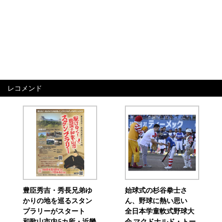
レコメンド
豊臣秀吉・秀長兄弟ゆ
始球式の杉谷拳士さ
かりの地を巡るスタン
ん、野球に熱い思い
プラリーがスタート
全日本学童軟式野球大
和歌山市内5カ所・近畿
会 マクドナルド・トー