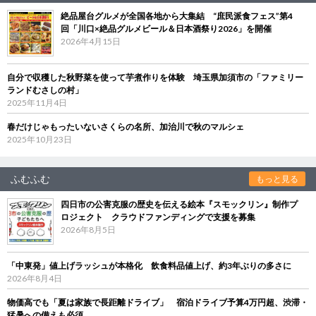
絶品屋台グルメが全国各地から大集結 “庶民派食フェス”第4
回「川口×絶品グルメビール＆日本酒祭り2026」を開催
2026年4月15日
自分で収穫した秋野菜を使って芋煮作りを体験 埼玉県加須市の「ファミリー
ランドむさしの村」
2025年11月4日
春だけじゃもったいないさくらの名所、加治川で秋のマルシェ
2025年10月23日
ふむふむ
もっと見る
四日市の公害克服の歴史を伝える絵本『スモックリン』制作プ
ロジェクト クラウドファンディングで支援を募集
2026年8月5日
「中東発」値上げラッシュが本格化 飲食料品値上げ、約3年ぶりの多さに
2026年8月4日
物価高でも「夏は家族で長距離ドライブ」 宿泊ドライブ予算4万円超、渋滞・
猛暑への備えも必須