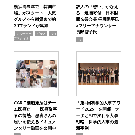
横浜高島屋で「韓国市
故人の「想い」かなえ
場」がスタート 人気
る 遺贈寄付 日本財
グルメから雑貨まで約
団名誉会長 笹川陽平氏
30ブランドが集結
×フリーアナウンサー
長野智子氏
,
,
,
カルチャー
グルメ
ライ
フスタイル
PR
CAR T細胞療法はチー
「第4回科学的人事アワ
ム医療だ！ 医療従事
ード2025」を開催 デ
者の情熱、患者さんの
ータとAIで変わる人事
思いを伝えるドキュメ
戦略 科学的人事の最
ンタリー動画を公開中
新事例