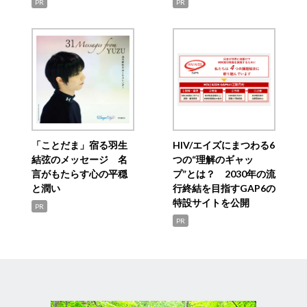
PR
PR
「ことだま」宿る羽生
HIV/エイズにまつわる6
結弦のメッセージ 名
つの“理解のギャッ
言がもたらす心の平穏
プ”とは？ 2030年の流
と潤い
行終結を目指すGAP6の
特設サイトを公開
PR
PR