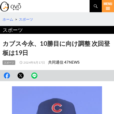
検
索
コ
ン
テ
ホーム
>
スポーツ
ン
スポーツ
ツ
へ
移
カブス今永、10勝目に向け調整 次回登
動
板は19日
共同通信 47NEWS
2024年8月17日
スポーツ