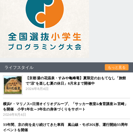
ライフスタイル
もっと見る
【京都 湯の花温泉・すみや亀峰菴】夏限定のおもてなし「旅館
で“涼”を楽しむ夏の休日」8月末まで開催中
2026年8月6日
横浜F・マリノス×日清オイリオグループ、「サッカー教室&食育講座 in 宮崎」
を開催 小学1年生～3年生の身体づくりをサポート
2026年8月6日
55年間、京の街を走り続けてきた車両 嵐山線・モボ301形、運行開始55周年
イベントを開催