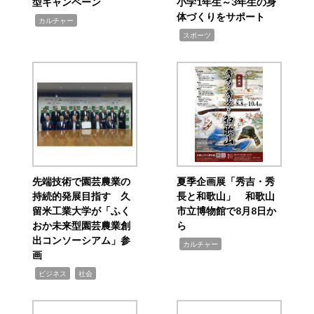
型キャンペーン
小学1年生～3年生の身
体づくりをサポート
,
カルチャー
,
スポーツ
先端技術で園芸農業の
夏季企画展「秀吉・秀
持続的発展目指す 久
長と和歌山」 和歌山
留米工業大学が「ふく
市立博物館で8月8日か
おか未来型園芸農業創
ら
出コンソーシアム」参
,
カルチャー
画
,
,
ビジネス
社会