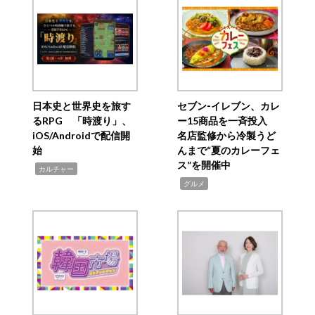
日本史と世界史を旅す
セブン‐イレブン、カレ
るRPG 「時渡り」、
ー15商品を一斉投入
iOS/Androidで配信開
名店監修から冷製うど
始
んまで“夏のカレーフェ
ス”を開催中
,
カルチャー
,
グルメ