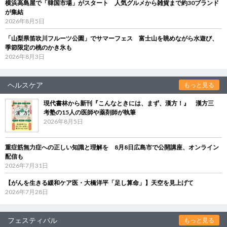
横浜高島屋で「韓国市場」がスタート 人気グルメから雑貨まで約30ブランド
が集結
2026年8月5日
「山梨県笛吹川フルーツ公園」でサマーフェス 富士山を眺めながら水遊び、
季節限定の桃のかき氷も
2026年8月3日
ヘルスケア
もっと見る
現代書林から新刊『こんなときには、まず、漢方！』 漢方三
考塾の15人の医師や薬剤師が執筆
2026年8月5日
重症筋無力症への正しい知識と理解を 8月8日広島市で公開講座、オンライン
配信も
2026年7月31日
【がんを生きる緩和ケア医・大橋洋平「足し算命」】天空を見上げて
2026年7月28日
フェスティバル
もっと見る