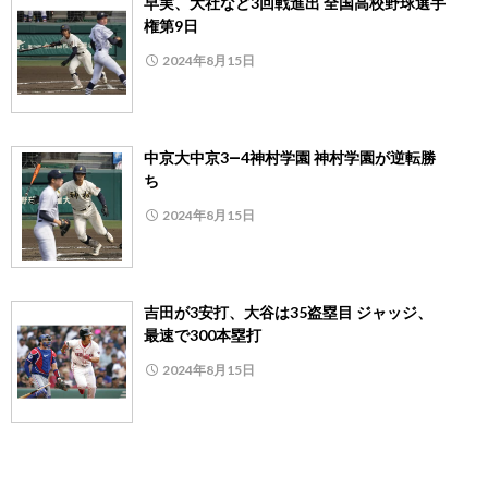
早実、大社など3回戦進出 全国高校野球選手
権第9日
2024年8月15日
中京大中京3―4神村学園 神村学園が逆転勝
ち
2024年8月15日
吉田が3安打、大谷は35盗塁目 ジャッジ、
最速で300本塁打
2024年8月15日