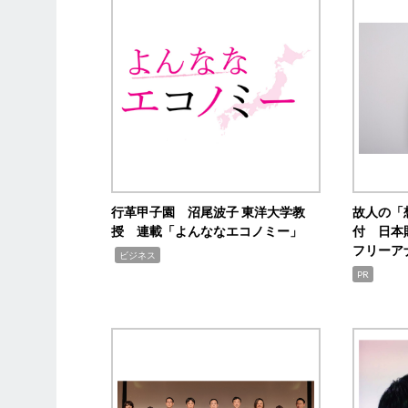
行革甲子園 沼尾波子 東洋大学教
故人の「
授 連載「よんななエコノミー」
付 日本
フリーア
,
ビジネス
PR