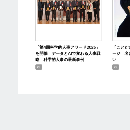
「第4回科学的人事アワード2025」
「ことだ
を開催 データとAIで変わる人事戦
ージ 名
略 科学的人事の最新事例
い
PR
PR