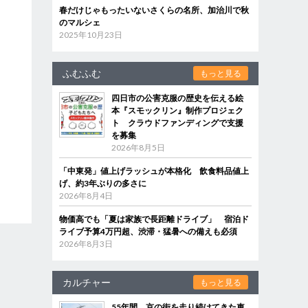
春だけじゃもったいないさくらの名所、加治川で秋
のマルシェ
2025年10月23日
ふむふむ
もっと見る
四日市の公害克服の歴史を伝える絵
本『スモックリン』制作プロジェク
ト クラウドファンディングで支援
を募集
2026年8月5日
「中東発」値上げラッシュが本格化 飲食料品値上
げ、約3年ぶりの多さに
2026年8月4日
物価高でも「夏は家族で長距離ドライブ」 宿泊ド
ライブ予算4万円超、渋滞・猛暑への備えも必須
2026年8月3日
カルチャー
もっと見る
55年間、京の街を走り続けてきた車