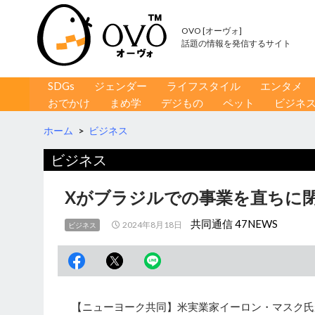
OVO [オーヴォ]
話題の情報を発信するサイト
コンテンツへ移動
検
SDGs
ジェンダー
ライフスタイル
エンタメ
索
おでかけ
まめ学
デジもの
ペット
ビジネ
ホーム
>
ビジネス
ビジネス
Xがブラジルでの事業を直ちに
共同通信 47NEWS
2024年8月18日
ビジネス
【ニューヨーク共同】米実業家イーロン・マスク氏