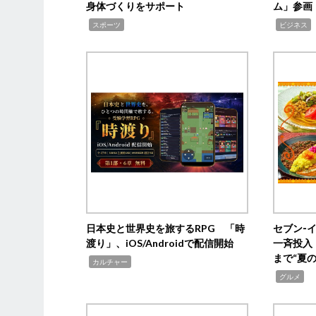
身体づくりをサポート
ム」参画
,
,
,
スポーツ
ビジネス
日本史と世界史を旅するRPG 「時
セブン‐
渡り」、iOS/Androidで配信開始
一斉投入
まで“夏
,
カルチャー
,
グルメ