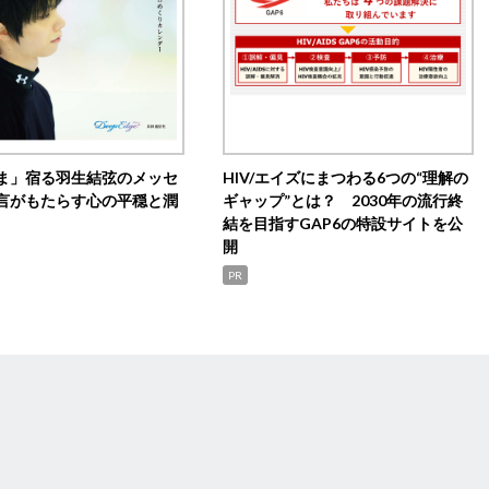
ま」宿る羽生結弦のメッセ
HIV/エイズにまつわる6つの“理解の
言がもたらす心の平穏と潤
ギャップ”とは？ 2030年の流行終
結を目指すGAP6の特設サイトを公
開
PR