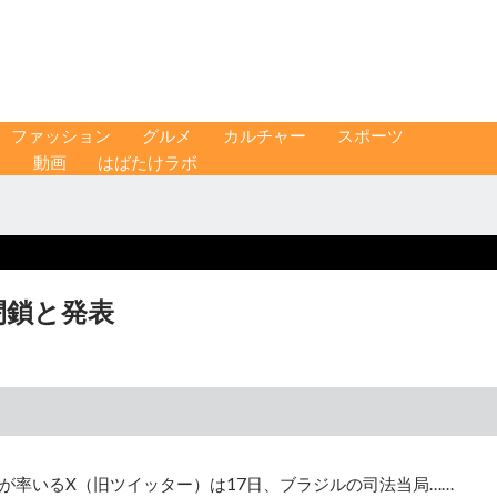
ファッション
グルメ
カルチャー
スポーツ
ス
動画
はばたけラボ
閉鎖と発表
が率いるX（旧ツイッター）は17日、ブラジルの司法当局……