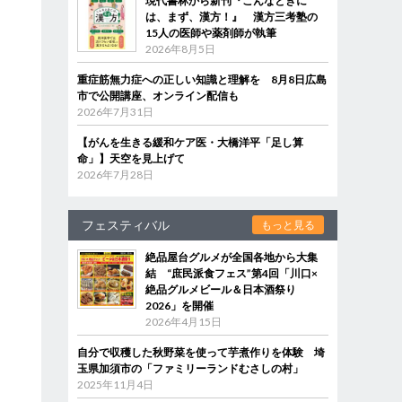
現代書林から新刊『こんなときに
は、まず、漢方！』 漢方三考塾の
15人の医師や薬剤師が執筆
2026年8月5日
重症筋無力症への正しい知識と理解を 8月8日広島
市で公開講座、オンライン配信も
2026年7月31日
【がんを生きる緩和ケア医・大橋洋平「足し算
命」】天空を見上げて
2026年7月28日
フェスティバル
もっと見る
絶品屋台グルメが全国各地から大集
結 “庶民派食フェス”第4回「川口×
絶品グルメビール＆日本酒祭り
2026」を開催
2026年4月15日
自分で収穫した秋野菜を使って芋煮作りを体験 埼
玉県加須市の「ファミリーランドむさしの村」
2025年11月4日