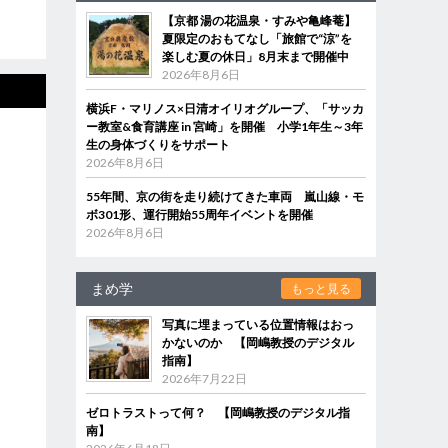
【京都 湯の花温泉・すみや亀峰菴】
夏限定のおもてなし「旅館で“涼”を
楽しむ夏の休日」8月末まで開催中
2026年8月6日
横浜F・マリノス×日清オイリオグループ、「サッカ
ー教室&食育講座 in 宮崎」を開催 小学1年生～3年
生の身体づくりをサポート
2026年8月6日
55年間、京の街を走り続けてきた車両 嵐山線・モ
ボ301形、運行開始55周年イベントを開催
2026年8月6日
まめ学
もっと見る
写真に埋まっている位置情報はおっ
かないのか 【岡嶋教授のデジタル
指南】
2026年7月22日
ゼロトラストって何？ 【岡嶋教授のデジタル指
南】