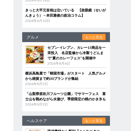
2026年6月18日
きっと大平元首相は泣いている 【政眼鏡（せいが
んきょう）－本田雅俊の政治コラム】
2026年6月10日
グルメ
もっと見る
セブン‐イレブン、カレー15商品を一
斉投入 名店監修から冷製うどんま
で“夏のカレーフェス”を開催中
2026年8月6日
横浜高島屋で「韓国市場」がスタート 人気グルメ
から雑貨まで約30ブランドが集結
2026年8月5日
「山梨県笛吹川フルーツ公園」でサマーフェス 富
士山を眺めながら水遊び、季節限定の桃のかき氷も
2026年8月3日
ヘルスケア
もっと見る