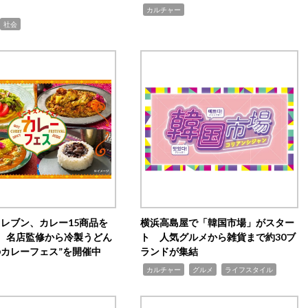
,
カルチャー
社会
イレブン、カレー15商品を
横浜高島屋で「韓国市場」がスター
 名店監修から冷製うどん
ト 人気グルメから雑貨まで約30ブ
のカレーフェス”を開催中
ランドが集結
,
,
,
カルチャー
グルメ
ライフスタイル