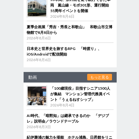
両 嵐山線・モボ301形、運行開始
55周年イベントを開催
2026年8月6日
夏季企画展「秀吉・秀長と和歌山」 和歌山市立博
物館で8月8日から
2026年8月6日
日本史と世界史を旅するRPG 「時渡り」、
iOS/Androidで配信開始
2026年8月6日
動画
もっと見る
「100歳現役」目指すシニア1500人
が集結 マンション管理代務員イベ
ント「うぇるねすシップ」
2026年8月4日
AI時代、「暗黙知」は継承できるのか 「デジブ
レ」説明会／ラウンドテーブル
2026年8月3日
紀伊勝浦の魅力を堪能 ホテル浦島、日昇館をリニ