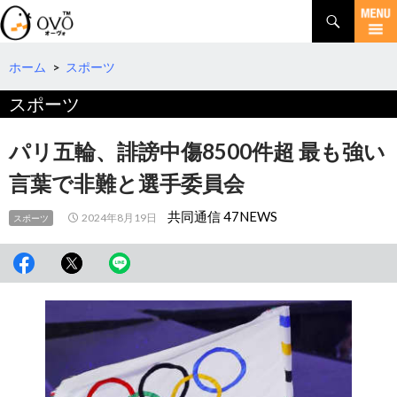
検
索
コ
ン
テ
ホーム
>
スポーツ
ン
スポーツ
ツ
へ
移
パリ五輪、誹謗中傷8500件超 最も強い
動
言葉で非難と選手委員会
共同通信 47NEWS
2024年8月19日
スポーツ