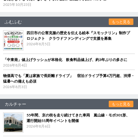
2025年10月23日
ふむふむ
もっと見る
四日市の公害克服の歴史を伝える絵本『スモックリン』制作プ
ロジェクト クラウドファンディングで支援を募集
2026年8月5日
「中東発」値上げラッシュが本格化 飲食料品値上げ、約3年ぶりの多さに
2026年8月4日
物価高でも「夏は家族で長距離ドライブ」 宿泊ドライブ予算4万円超、渋滞・
猛暑への備えも必須
2026年8月3日
カルチャー
もっと見る
55年間、京の街を走り続けてきた車両 嵐山線・モボ301形、
運行開始55周年イベントを開催
2026年8月6日