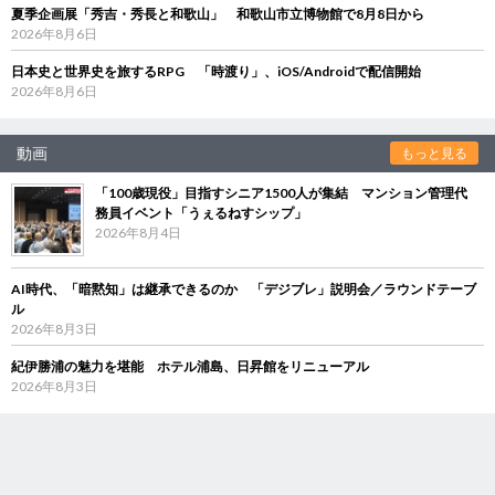
夏季企画展「秀吉・秀長と和歌山」 和歌山市立博物館で8月8日から
2026年8月6日
日本史と世界史を旅するRPG 「時渡り」、iOS/Androidで配信開始
2026年8月6日
動画
もっと見る
「100歳現役」目指すシニア1500人が集結 マンション管理代
務員イベント「うぇるねすシップ」
2026年8月4日
AI時代、「暗黙知」は継承できるのか 「デジブレ」説明会／ラウンドテーブ
ル
2026年8月3日
紀伊勝浦の魅力を堪能 ホテル浦島、日昇館をリニューアル
2026年8月3日