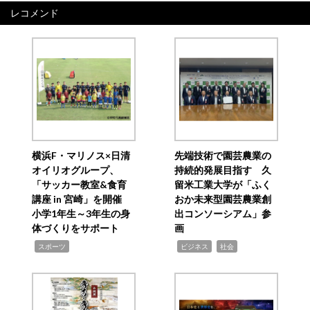
レコメンド
横浜F・マリノス×日清
先端技術で園芸農業の
オイリオグループ、
持続的発展目指す 久
「サッカー教室&食育
留米工業大学が「ふく
講座 in 宮崎」を開催
おか未来型園芸農業創
小学1年生～3年生の身
出コンソーシアム」参
体づくりをサポート
画
,
,
,
スポーツ
ビジネス
社会