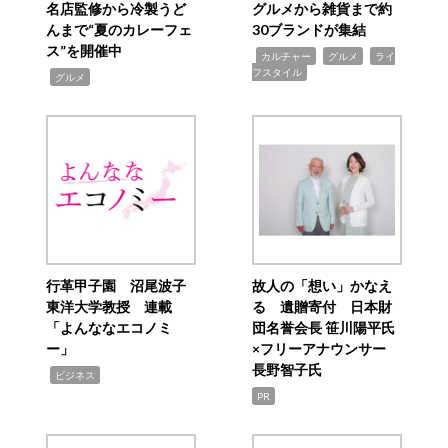
名店監修から冷製うど
グルメから雑貨まで約
んまで“夏のカレーフェ
30ブランドが集結
ス”を開催中
,
,
,
カルチャー
グルメ
ライ
フスタイル
,
グルメ
行革甲子園 沼尾波子
故人の「想い」かなえ
東洋大学教授 連載
る 遺贈寄付 日本財
「よんななエコノミ
団名誉会長 笹川陽平氏
ー」
×フリーアナウンサー
長野智子氏
,
ビジネス
PR