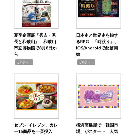
夏季企画展「秀吉・秀
日本史と世界史を旅す
長と和歌山」 和歌山
るRPG 「時渡り」、
市立博物館で8月8日か
iOS/Androidで配信開
ら
始
,
,
カルチャー
カルチャー
セブン‐イレブン、カレ
横浜高島屋で「韓国市
ー15商品を一斉投入
場」がスタート 人気