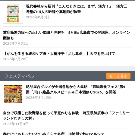
現代書林から新刊『こんなときには、まず、漢方！』 漢方三
考塾の15人の医師や薬剤師が執筆
2026年8月5日
重症筋無力症への正しい知識と理解を 8月8日広島市で公開講座、オンライン
配信も
2026年7月31日
【がんを生きる緩和ケア医・大橋洋平「足し算命」】天空を見上げて
2026年7月28日
フェスティバル
もっと見る
絶品屋台グルメが全国各地から大集結 “庶民派食フェス”第4
回「川口×絶品グルメビール＆日本酒祭り2026」を開催
2026年4月15日
自分で収穫した秋野菜を使って芋煮作りを体験 埼玉県加須市の「ファミリー
ランドむさしの村」
2025年11月4日
春だけじゃもったいないさくらの名所、加治川で秋のマルシェ