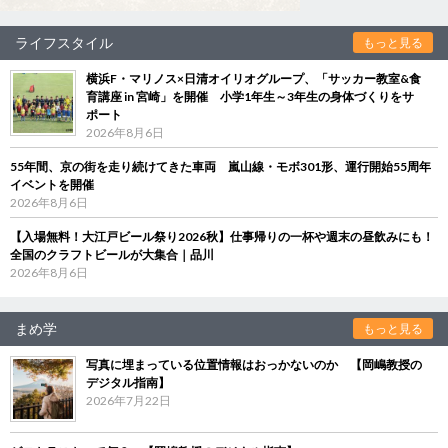
ライフスタイル
もっと見る
横浜F・マリノス×日清オイリオグループ、「サッカー教室&食
育講座 in 宮崎」を開催 小学1年生～3年生の身体づくりをサ
ポート
2026年8月6日
55年間、京の街を走り続けてきた車両 嵐山線・モボ301形、運行開始55周年
イベントを開催
2026年8月6日
【入場無料！大江戸ビール祭り2026秋】仕事帰りの一杯や週末の昼飲みにも！
全国のクラフトビールが大集合｜品川
2026年8月6日
まめ学
もっと見る
写真に埋まっている位置情報はおっかないのか 【岡嶋教授の
デジタル指南】
2026年7月22日