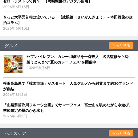
ゼロトラストって何？ 【岡嶋教授のデジタル指南】
2026年6月18日
きっと大平元首相は泣いている 【政眼鏡（せいがんきょう）－本田雅俊の政
治コラム】
2026年6月10日
グルメ
もっと見る
セブン‐イレブン、カレー15商品を一斉投入 名店監修から冷
製うどんまで“夏のカレーフェス”を開催中
2026年8月6日
横浜高島屋で「韓国市場」がスタート 人気グルメから雑貨まで約30ブランド
が集結
2026年8月5日
「山梨県笛吹川フルーツ公園」でサマーフェス 富士山を眺めながら水遊び、
季節限定の桃のかき氷も
2026年8月3日
ヘルスケア
もっと見る