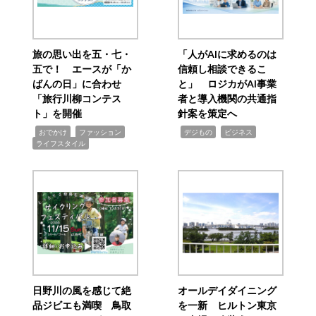
旅の思い出を五・七・
「人がAIに求めるのは
五で！ エースが「か
信頼し相談できるこ
ばんの日」に合わせ
と」 ロジカがAI事業
「旅行川柳コンテス
者と導入機関の共通指
ト」を開催
針案を策定へ
,
,
,
,
,
おでかけ
ファッション
デジもの
ビジネス
ライフスタイル
日野川の風を感じて絶
オールデイダイニング
品ジビエも満喫 鳥取
を一新 ヒルトン東京