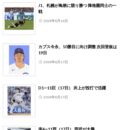
J1、札幌が鳥栖に競り勝つ 降格圏同士の一
戦
2024年8月16日
カブス今永、10勝目に向け調整 次回登板は
19日
2024年8月17日
D1―11巨（17日） 井上が投打で活躍
2024年8月17日
楽4―11西（17日） 西武が大勝