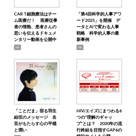
CAR T細胞療法はチー
「第4回科学的人事アワ
ム医療だ！ 医療従事
ード2025」を開催 デ
者の情熱、患者さんの
ータとAIで変わる人事
思いを伝えるドキュメ
戦略 科学的人事の最
ンタリー動画を公開中
新事例
PR
PR
「ことだま」宿る羽生
HIV/エイズにまつわる6
結弦のメッセージ 名
つの“理解のギャッ
言がもたらす心の平穏
プ”とは？ 2030年の流
と潤い
行終結を目指すGAP6の