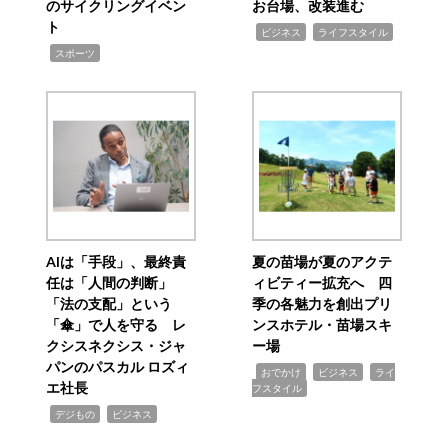
のサイクリングイベン
お台場、改装進む
ト
,
,
ビジネス
ライフスタイル
,
スポーツ
AIは「手段」、最終責
夏の苗場が夏のアクテ
任は「人間の判断」
ィビティー拡充へ 四
「法の支配」という
季の各魅力を創出プリ
「傘」で人を守る レ
ンスホテル・苗場スキ
クシスネクシス・ジャ
ー場
パンのパスカル ロズィ
,
,
,
おでかけ
ビジネス
ライ
エ社長
フスタイル
,
,
デジもの
ビジネス