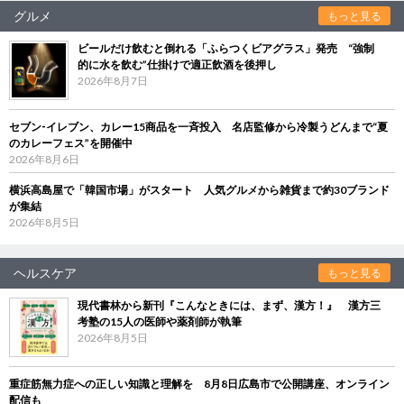
グルメ
もっと見る
ビールだけ飲むと倒れる「ふらつくビアグラス」発売 “強制
的に水を飲む”仕掛けで適正飲酒を後押し
2026年8月7日
セブン‐イレブン、カレー15商品を一斉投入 名店監修から冷製うどんまで“夏
のカレーフェス”を開催中
2026年8月6日
横浜高島屋で「韓国市場」がスタート 人気グルメから雑貨まで約30ブランド
が集結
2026年8月5日
ヘルスケア
もっと見る
現代書林から新刊『こんなときには、まず、漢方！』 漢方三
考塾の15人の医師や薬剤師が執筆
2026年8月5日
重症筋無力症への正しい知識と理解を 8月8日広島市で公開講座、オンライン
配信も