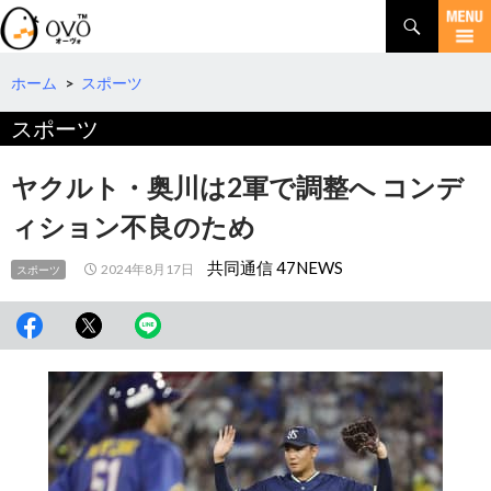
検
索
コ
ン
テ
ホーム
>
スポーツ
ン
スポーツ
ツ
へ
移
ヤクルト・奥川は2軍で調整へ コンデ
動
ィション不良のため
共同通信 47NEWS
2024年8月17日
スポーツ