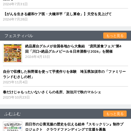
2026年7月31日
【がんを生きる緩和ケア医・大橋洋平「足し算命」】天空を見上げて
2026年7月28日
フェスティバル
もっと見る
絶品屋台グルメが全国各地から大集結 “庶民派食フェス”第4
回「川口×絶品グルメビール＆日本酒祭り2026」を開催
2026年4月15日
自分で収穫した秋野菜を使って芋煮作りを体験 埼玉県加須市の「ファミリー
ランドむさしの村」
2025年11月4日
春だけじゃもったいないさくらの名所、加治川で秋のマルシェ
2025年10月23日
ふむふむ
もっと見る
四日市の公害克服の歴史を伝える絵本『スモックリン』制作プ
ロジェクト クラウドファンディングで支援を募集