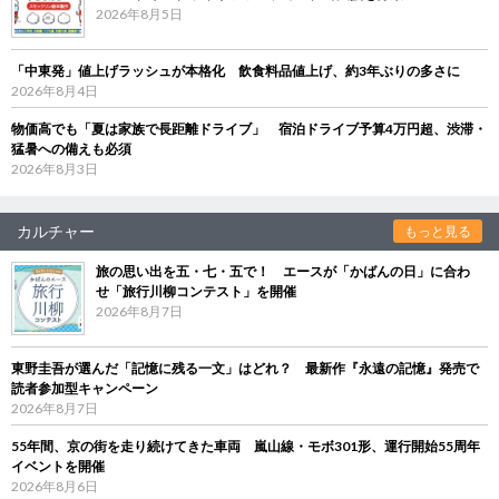
2026年8月5日
「中東発」値上げラッシュが本格化 飲食料品値上げ、約3年ぶりの多さに
2026年8月4日
物価高でも「夏は家族で長距離ドライブ」 宿泊ドライブ予算4万円超、渋滞・
猛暑への備えも必須
2026年8月3日
カルチャー
もっと見る
旅の思い出を五・七・五で！ エースが「かばんの日」に合わ
せ「旅行川柳コンテスト」を開催
2026年8月7日
東野圭吾が選んだ「記憶に残る一文」はどれ？ 最新作『永遠の記憶』発売で
読者参加型キャンペーン
2026年8月7日
55年間、京の街を走り続けてきた車両 嵐山線・モボ301形、運行開始55周年
イベントを開催
2026年8月6日