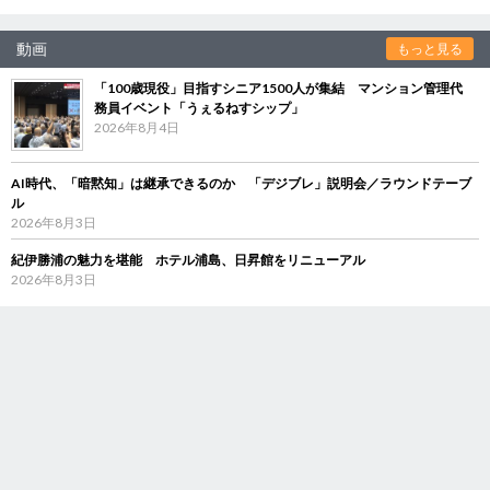
動画
もっと見る
「100歳現役」目指すシニア1500人が集結 マンション管理代
務員イベント「うぇるねすシップ」
2026年8月4日
AI時代、「暗黙知」は継承できるのか 「デジブレ」説明会／ラウンドテーブ
ル
2026年8月3日
紀伊勝浦の魅力を堪能 ホテル浦島、日昇館をリニューアル
2026年8月3日