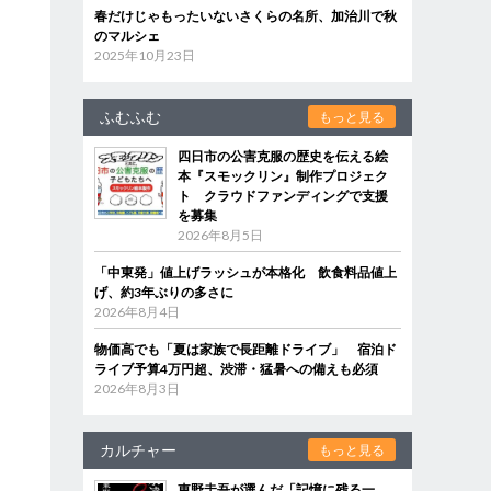
春だけじゃもったいないさくらの名所、加治川で秋
のマルシェ
2025年10月23日
ふむふむ
もっと見る
四日市の公害克服の歴史を伝える絵
本『スモックリン』制作プロジェク
ト クラウドファンディングで支援
を募集
2026年8月5日
「中東発」値上げラッシュが本格化 飲食料品値上
げ、約3年ぶりの多さに
2026年8月4日
物価高でも「夏は家族で長距離ドライブ」 宿泊ド
ライブ予算4万円超、渋滞・猛暑への備えも必須
2026年8月3日
カルチャー
もっと見る
東野圭吾が選んだ「記憶に残る一