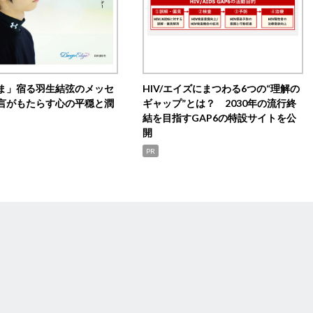
ま」宿る羽生結弦のメッセ
HIV/エイズにまつわる6つの“理解の
言がもたらす心の平穏と潤
ギャップ”とは？ 2030年の流行終
結を目指すGAP6の特設サイトを公
開
PR