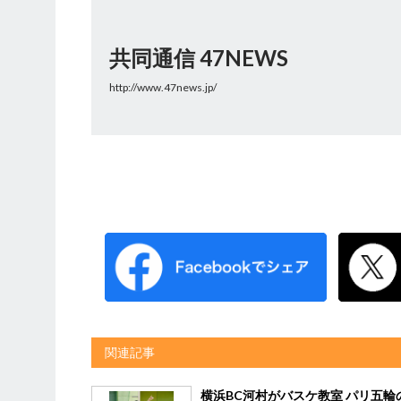
共同通信 47NEWS
http://www.47news.jp/
関連記事
横浜BC河村がバスケ教室 パリ五輪