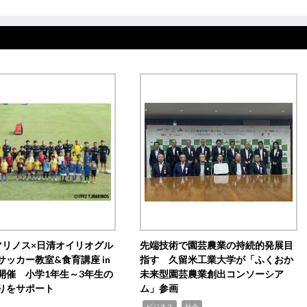
マリノス×日清オイリオグル
先端技術で園芸農業の持続的発展目
サッカー教室&食育講座 in
指す 久留米工業大学が「ふくおか
開催 小学1年生～3年生の
未来型園芸農業創出コンソーシア
りをサポート
ム」参画
,
,
ビジネス
社会