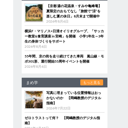
【京都 湯の花温泉・すみや亀峰菴】
夏限定のおもてなし「旅館で“涼”を
楽しむ夏の休日」8月末まで開催中
2026年8月6日
横浜F・マリノス×日清オイリオグループ、「サッカ
ー教室&食育講座 in 宮崎」を開催 小学1年生～3年
生の身体づくりをサポート
2026年8月6日
55年間、京の街を走り続けてきた車両 嵐山線・モ
ボ301形、運行開始55周年イベントを開催
2026年8月6日
まめ学
もっと見る
写真に埋まっている位置情報はおっ
かないのか 【岡嶋教授のデジタル
指南】
2026年7月22日
ゼロトラストって何？ 【岡嶋教授のデジタル指
南】