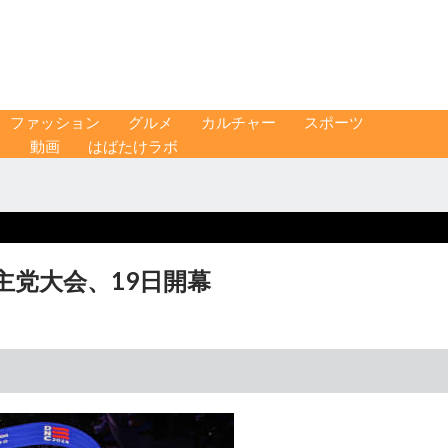
ファッション
グルメ
カルチャー
スポーツ
ス
動画
はばたけラボ
主党大会、19日開幕