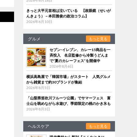
2026年6月18日
きっと大平元首相は泣いている 【政眼鏡（せいが
んきょう）－本田雅俊の政治コラム】
2026年6月10日
グルメ
もっと見る
セブン‐イレブン、カレー15商品を一
斉投入 名店監修から冷製うどんま
で“夏のカレーフェス”を開催中
2026年8月6日
横浜高島屋で「韓国市場」がスタート 人気グルメ
から雑貨まで約30ブランドが集結
2026年8月5日
「山梨県笛吹川フルーツ公園」でサマーフェス 富
士山を眺めながら水遊び、季節限定の桃のかき氷も
2026年8月3日
ヘルスケア
もっと見る