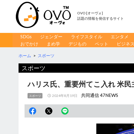
OVO [オーヴォ]
話題の情報を発信するサイト
コンテンツへ移動
検
SDGs
ジェンダー
ライフスタイル
エンタメ
索
おでかけ
まめ学
デジもの
ペット
ビジネ
ホーム
>
スポーツ
スポーツ
ハリス氏、重要州てこ入れ 米民
共同通信 47NEWS
2024年8月19日
スポーツ