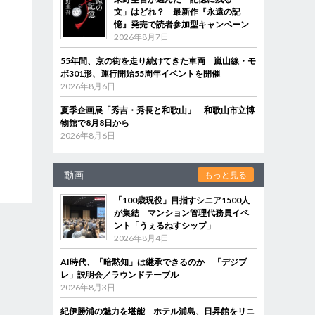
文」はどれ？ 最新作『永遠の記
憶』発売で読者参加型キャンペーン
2026年8月7日
55年間、京の街を走り続けてきた車両 嵐山線・モ
ボ301形、運行開始55周年イベントを開催
2026年8月6日
夏季企画展「秀吉・秀長と和歌山」 和歌山市立博
物館で8月8日から
2026年8月6日
動画
もっと見る
「100歳現役」目指すシニア1500人
が集結 マンション管理代務員イベ
ント「うぇるねすシップ」
2026年8月4日
AI時代、「暗黙知」は継承できるのか 「デジブ
レ」説明会／ラウンドテーブル
2026年8月3日
紀伊勝浦の魅力を堪能 ホテル浦島、日昇館をリニ