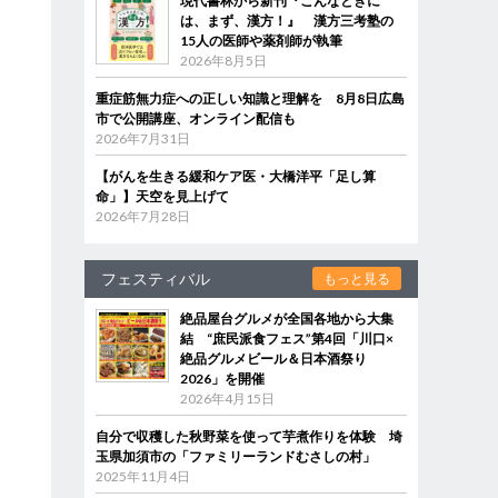
現代書林から新刊『こんなときに
は、まず、漢方！』 漢方三考塾の
15人の医師や薬剤師が執筆
2026年8月5日
重症筋無力症への正しい知識と理解を 8月8日広島
市で公開講座、オンライン配信も
2026年7月31日
【がんを生きる緩和ケア医・大橋洋平「足し算
命」】天空を見上げて
2026年7月28日
フェスティバル
もっと見る
絶品屋台グルメが全国各地から大集
結 “庶民派食フェス”第4回「川口×
絶品グルメビール＆日本酒祭り
2026」を開催
2026年4月15日
自分で収穫した秋野菜を使って芋煮作りを体験 埼
玉県加須市の「ファミリーランドむさしの村」
2025年11月4日