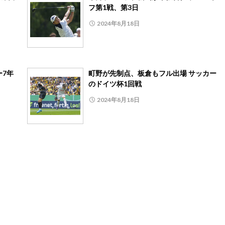
フ第1戦、第3日
2024年8月18日
ー7年
町野が先制点、板倉もフル出場 サッカー
のドイツ杯1回戦
2024年8月18日