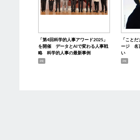
「第4回科学的人事アワード2025」
「ことだ
を開催 データとAIで変わる人事戦
ージ 名
略 科学的人事の最新事例
い
PR
PR