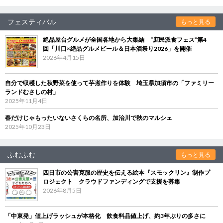
フェスティバル
もっと見る
絶品屋台グルメが全国各地から大集結 “庶民派食フェス”第4
回「川口×絶品グルメビール＆日本酒祭り2026」を開催
2026年4月15日
自分で収穫した秋野菜を使って芋煮作りを体験 埼玉県加須市の「ファミリー
ランドむさしの村」
2025年11月4日
春だけじゃもったいないさくらの名所、加治川で秋のマルシェ
2025年10月23日
ふむふむ
もっと見る
四日市の公害克服の歴史を伝える絵本『スモックリン』制作プ
ロジェクト クラウドファンディングで支援を募集
2026年8月5日
「中東発」値上げラッシュが本格化 飲食料品値上げ、約3年ぶりの多さに