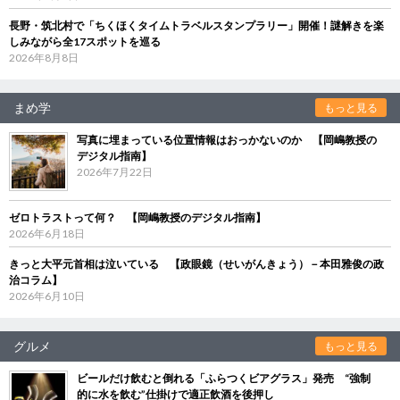
長野・筑北村で「ちくほくタイムトラベルスタンプラリー」開催！謎解きを楽
しみながら全17スポットを巡る
2026年8月8日
まめ学
もっと見る
写真に埋まっている位置情報はおっかないのか 【岡嶋教授の
デジタル指南】
2026年7月22日
ゼロトラストって何？ 【岡嶋教授のデジタル指南】
2026年6月18日
きっと大平元首相は泣いている 【政眼鏡（せいがんきょう）－本田雅俊の政
治コラム】
2026年6月10日
グルメ
もっと見る
ビールだけ飲むと倒れる「ふらつくビアグラス」発売 “強制
的に水を飲む”仕掛けで適正飲酒を後押し