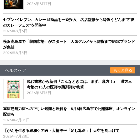
2026年8月7日
セブン‐イレブン、カレー15商品を一斉投入 名店監修から冷製うどんまで“夏
のカレーフェス”を開催中
2026年8月6日
横浜高島屋で「韓国市場」がスタート 人気グルメから雑貨まで約30ブランド
が集結
2026年8月5日
ヘルスケア
もっと見る
現代書林から新刊『こんなときには、まず、漢方！』 漢方三
考塾の15人の医師や薬剤師が執筆
2026年8月5日
重症筋無力症への正しい知識と理解を 8月8日広島市で公開講座、オンライン
配信も
2026年7月31日
【がんを生きる緩和ケア医・大橋洋平「足し算命」】天空を見上げて
2026年7月28日