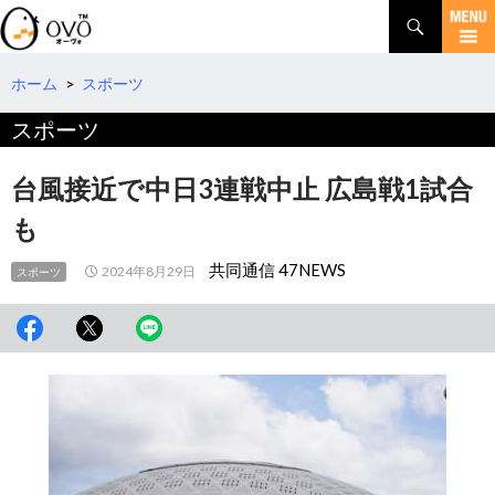
検
索
コ
ン
テ
ホーム
>
スポーツ
ン
スポーツ
ツ
へ
移
台風接近で中日3連戦中止 広島戦1試合
動
も
共同通信 47NEWS
2024年8月29日
スポーツ