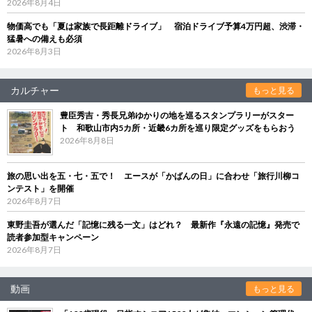
2026年8月4日
物価高でも「夏は家族で長距離ドライブ」 宿泊ドライブ予算4万円超、渋滞・
猛暑への備えも必須
2026年8月3日
カルチャー
もっと見る
豊臣秀吉・秀長兄弟ゆかりの地を巡るスタンプラリーがスター
ト 和歌山市内5カ所・近畿6カ所を巡り限定グッズをもらおう
2026年8月8日
旅の思い出を五・七・五で！ エースが「かばんの日」に合わせ「旅行川柳コ
ンテスト」を開催
2026年8月7日
東野圭吾が選んだ「記憶に残る一文」はどれ？ 最新作『永遠の記憶』発売で
読者参加型キャンペーン
2026年8月7日
動画
もっと見る