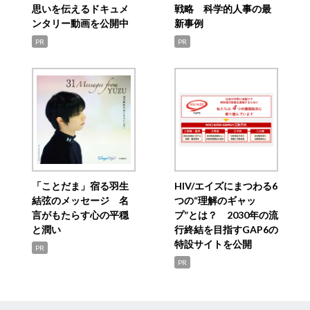
思いを伝えるドキュメ
戦略 科学的人事の最
ンタリー動画を公開中
新事例
PR
PR
「ことだま」宿る羽生
HIV/エイズにまつわる6
結弦のメッセージ 名
つの“理解のギャッ
言がもたらす心の平穏
プ”とは？ 2030年の流
と潤い
行終結を目指すGAP6の
特設サイトを公開
PR
PR