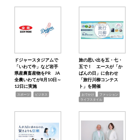
ドジャースタジアムで
旅の思い出を五・七・
「いわて牛」など岩手
五で！ エースが「か
県産農畜産物をPR JA
ばんの日」に合わせ
全農いわてが8月10日～
「旅行川柳コンテス
12日に実施
ト」を開催
,
,
,
,
,
スポーツ
ビジネス
おでかけ
ファッション
ライフスタイル