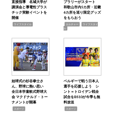
直接指導 名城大学が
プラリーがスタート
講演会と導電性プラス
和歌山市内5カ所・近畿
チック実験イベントを
6カ所を巡り限定グッズ
開催
をもらおう
,
,
,
ライフスタイル
カルチャー
ライフスタイ
ル
始球式の杉谷拳士さ
ベルギーで戦う日本人
ん、野球に熱い思い
選手を応援しよう シ
全日本学童軟式野球大
ント＝トロイデン戦全
会 マクドナルド・トー
試合をBS10が今季も無
ナメントが開幕
料放送
,
,
スポーツ
スポーツ