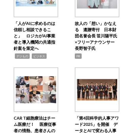
「人がAIに求めるのは
故人の「想い」かなえ
信頼し相談できるこ
る 遺贈寄付 日本財
と」 ロジカがAI事業
団名誉会長 笹川陽平氏
者と導入機関の共通指
×フリーアナウンサー
針案を策定へ
長野智子氏
,
,
デジもの
ビジネス
PR
CAR T細胞療法はチー
「第4回科学的人事アワ
ム医療だ！ 医療従事
ード2025」を開催 デ
者の情熱、患者さんの
ータとAIで変わる人事