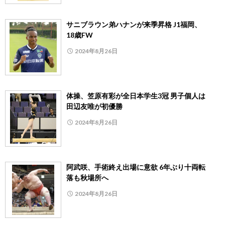
サニブラウン弟ハナンが来季昇格 J1福岡、
18歳FW
2024年8月26日
体操、笠原有彩が全日本学生3冠 男子個人は
田辺友唯が初優勝
2024年8月26日
阿武咲、手術終え出場に意欲 6年ぶり十両転
落も秋場所へ
2024年8月26日