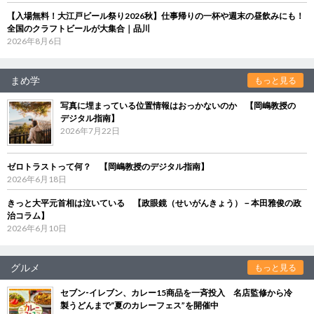
【入場無料！大江戸ビール祭り2026秋】仕事帰りの一杯や週末の昼飲みにも！
全国のクラフトビールが大集合｜品川
2026年8月6日
まめ学
もっと見る
写真に埋まっている位置情報はおっかないのか 【岡嶋教授の
デジタル指南】
2026年7月22日
ゼロトラストって何？ 【岡嶋教授のデジタル指南】
2026年6月18日
きっと大平元首相は泣いている 【政眼鏡（せいがんきょう）－本田雅俊の政
治コラム】
2026年6月10日
グルメ
もっと見る
セブン‐イレブン、カレー15商品を一斉投入 名店監修から冷
製うどんまで“夏のカレーフェス”を開催中