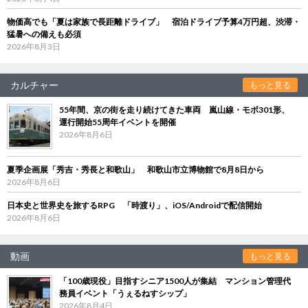
物価高でも「夏は家族で長距離ドライブ」 宿泊ドライブ予算4万円超、渋滞・
猛暑への備えも必須
2026年8月3日
カルチャー
もっと見る
55年間、京の街を走り続けてきた車両 嵐山線・モボ301形、
運行開始55周年イベントを開催
2026年8月6日
夏季企画展「秀吉・秀長と和歌山」 和歌山市立博物館で8月8日から
2026年8月6日
日本史と世界史を旅するRPG 「時渡り」、iOS/Androidで配信開始
2026年8月6日
動画
もっと見る
「100歳現役」目指すシニア1500人が集結 マンション管理代
務員イベント「うぇるねすシップ」
2026年8月4日