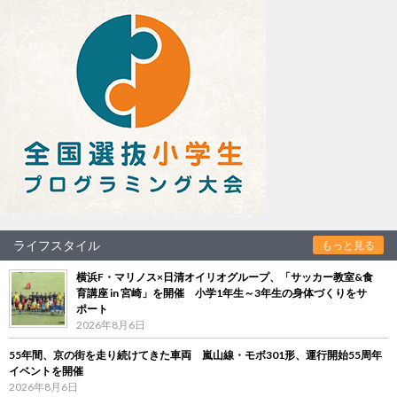
ライフスタイル
もっと見る
横浜F・マリノス×日清オイリオグループ、「サッカー教室&食
育講座 in 宮崎」を開催 小学1年生～3年生の身体づくりをサ
ポート
2026年8月6日
55年間、京の街を走り続けてきた車両 嵐山線・モボ301形、運行開始55周年
イベントを開催
2026年8月6日