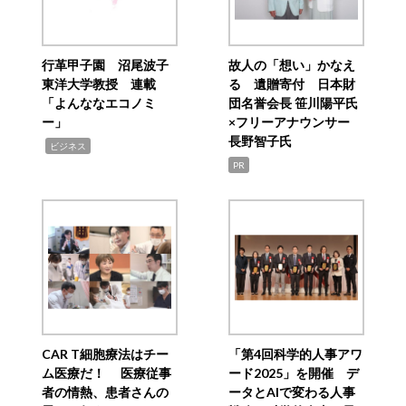
行革甲子園 沼尾波子
故人の「想い」かなえ
東洋大学教授 連載
る 遺贈寄付 日本財
「よんななエコノミ
団名誉会長 笹川陽平氏
ー」
×フリーアナウンサー
長野智子氏
,
ビジネス
PR
CAR T細胞療法はチー
「第4回科学的人事アワ
ム医療だ！ 医療従事
ード2025」を開催 デ
者の情熱、患者さんの
ータとAIで変わる人事