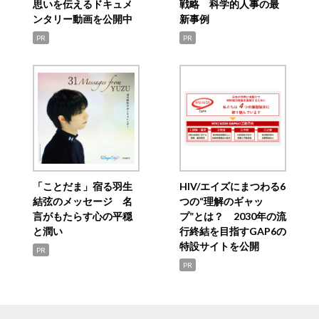
思いを伝えるドキュメ
戦略 科学的人事の最
ンタリー動画を公開中
新事例
PR
PR
「ことだま」宿る羽生
HIV/エイズにまつわる6
結弦のメッセージ 名
つの“理解のギャッ
言がもたらす心の平穏
プ”とは？ 2030年の流
と潤い
行終結を目指すGAP6の
特設サイトを公開
PR
PR