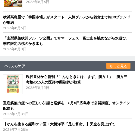
2026年8月6日
横浜高島屋で「韓国市場」がスタート 人気グルメから雑貨まで約30ブランド
が集結
2026年8月5日
「山梨県笛吹川フルーツ公園」でサマーフェス 富士山を眺めながら水遊び、
季節限定の桃のかき氷も
2026年8月3日
ヘルスケア
もっと見る
現代書林から新刊『こんなときには、まず、漢方！』 漢方三
考塾の15人の医師や薬剤師が執筆
2026年8月5日
重症筋無力症への正しい知識と理解を 8月8日広島市で公開講座、オンライン
配信も
2026年7月31日
【がんを生きる緩和ケア医・大橋洋平「足し算命」】天空を見上げて
2026年7月28日