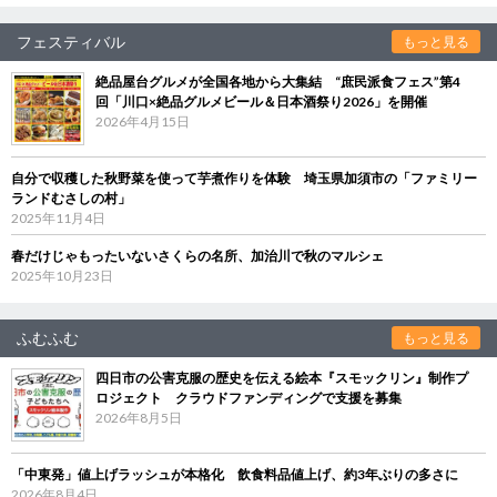
フェスティバル
もっと見る
絶品屋台グルメが全国各地から大集結 “庶民派食フェス”第4
回「川口×絶品グルメビール＆日本酒祭り2026」を開催
2026年4月15日
自分で収穫した秋野菜を使って芋煮作りを体験 埼玉県加須市の「ファミリー
ランドむさしの村」
2025年11月4日
春だけじゃもったいないさくらの名所、加治川で秋のマルシェ
2025年10月23日
ふむふむ
もっと見る
四日市の公害克服の歴史を伝える絵本『スモックリン』制作プ
ロジェクト クラウドファンディングで支援を募集
2026年8月5日
「中東発」値上げラッシュが本格化 飲食料品値上げ、約3年ぶりの多さに
2026年8月4日