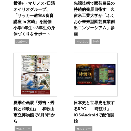
横浜F・マリノス×日清
先端技術で園芸農業の
オイリオグループ、
持続的発展目指す 久
「サッカー教室&食育
留米工業大学が「ふく
講座 in 宮崎」を開催
おか未来型園芸農業創
小学1年生～3年生の身
出コンソーシアム」参
体づくりをサポート
画
,
,
,
スポーツ
ビジネス
社会
夏季企画展「秀吉・秀
日本史と世界史を旅す
長と和歌山」 和歌山
るRPG 「時渡り」、
市立博物館で8月8日か
iOS/Androidで配信開
ら
始
,
,
カルチャー
カルチャー