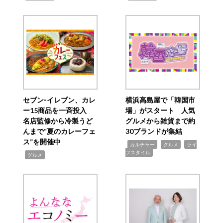
セブン‐イレブン、カレ
横浜高島屋で「韓国市
ー15商品を一斉投入
場」がスタート 人気
名店監修から冷製うど
グルメから雑貨まで約
んまで“夏のカレーフェ
30ブランドが集結
ス”を開催中
,
,
,
カルチャー
グルメ
ライ
フスタイル
,
グルメ