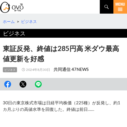
検
索
コ
ン
テ
ホーム
>
ビジネス
ン
ビジネス
ツ
へ
移
東証反発、終値は285円高 米ダウ最高
動
値更新を好感
共同通信 47NEWS
2024年8月30日
ビジネス
30日の東京株式市場は日経平均株価（225種）が反発し、約1
カ月ぶりの高値水準を回復した。終値は前日……