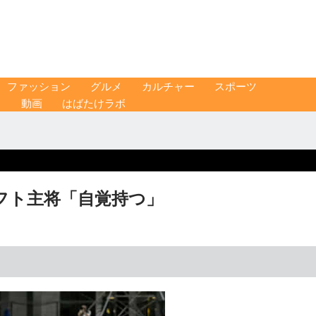
ファッション
グルメ
カルチャー
スポーツ
ス
動画
はばたけラボ
フト主将「自覚持つ」