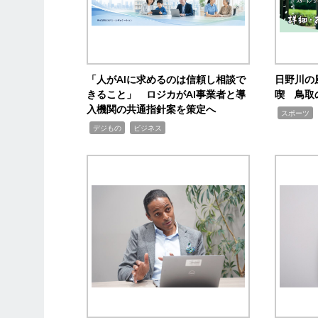
「人がAIに求めるのは信頼し相談で
日野川の
きること」 ロジカがAI事業者と導
喫 鳥取
入機関の共通指針案を策定へ
,
スポーツ
,
,
デジもの
ビジネス