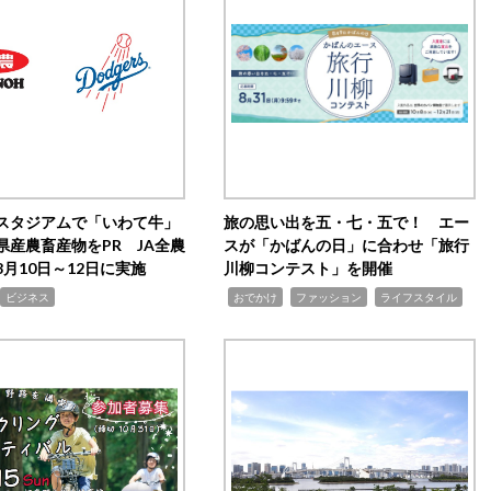
スタジアムで「いわて牛」
旅の思い出を五・七・五で！ エー
県産農畜産物をPR JA全農
スが「かばんの日」に合わせ「旅行
月10日～12日に実施
川柳コンテスト」を開催
,
,
,
ビジネス
おでかけ
ファッション
ライフスタイル