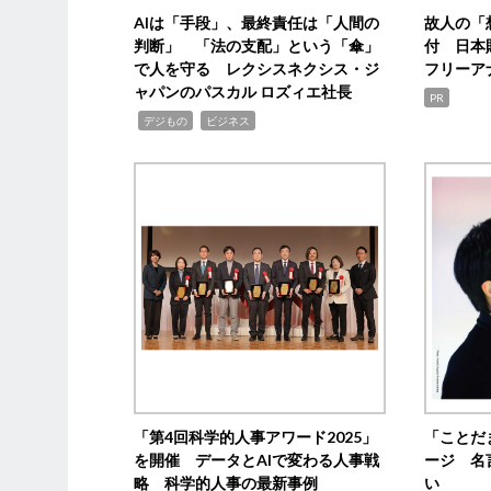
AIは「手段」、最終責任は「人間の
故人の「
判断」 「法の支配」という「傘」
付 日本
で人を守る レクシスネクシス・ジ
フリーア
ャパンのパスカル ロズィエ社長
PR
,
,
デジもの
ビジネス
「第4回科学的人事アワード2025」
「ことだ
を開催 データとAIで変わる人事戦
ージ 名
略 科学的人事の最新事例
い