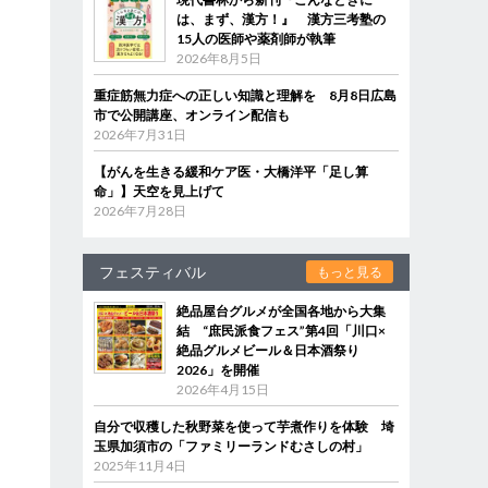
は、まず、漢方！』 漢方三考塾の
15人の医師や薬剤師が執筆
2026年8月5日
重症筋無力症への正しい知識と理解を 8月8日広島
市で公開講座、オンライン配信も
2026年7月31日
【がんを生きる緩和ケア医・大橋洋平「足し算
命」】天空を見上げて
2026年7月28日
フェスティバル
もっと見る
絶品屋台グルメが全国各地から大集
結 “庶民派食フェス”第4回「川口×
絶品グルメビール＆日本酒祭り
2026」を開催
2026年4月15日
自分で収穫した秋野菜を使って芋煮作りを体験 埼
玉県加須市の「ファミリーランドむさしの村」
2025年11月4日