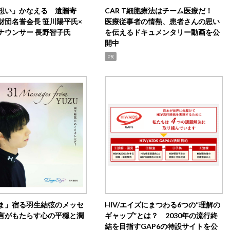
想い」かなえる 遺贈寄
CAR T細胞療法はチーム医療だ！
財団名誉会長 笹川陽平氏×
医療従事者の情熱、患者さんの思い
ナウンサー 長野智子氏
を伝えるドキュメンタリー動画を公
開中
PR
ま」宿る羽生結弦のメッセ
HIV/エイズにまつわる6つの“理解の
言がもたらす心の平穏と潤
ギャップ”とは？ 2030年の流行終
結を目指すGAP6の特設サイトを公