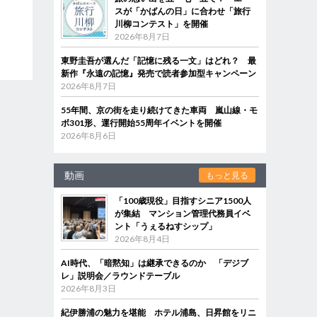
スが「かばんの日」に合わせ「旅行
川柳コンテスト」を開催
2026年8月7日
東野圭吾が選んだ「記憶に残る一文」はどれ？ 最
新作『永遠の記憶』発売で読者参加型キャンペーン
2026年8月7日
55年間、京の街を走り続けてきた車両 嵐山線・モ
ボ301形、運行開始55周年イベントを開催
2026年8月6日
動画
もっと見る
「100歳現役」目指すシニア1500人
が集結 マンション管理代務員イベ
ント「うぇるねすシップ」
2026年8月4日
AI時代、「暗黙知」は継承できるのか 「デジブ
レ」説明会／ラウンドテーブル
2026年8月3日
紀伊勝浦の魅力を堪能 ホテル浦島、日昇館をリニ