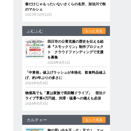
春だけじゃもったいないさくらの名所、加治川で秋
のマルシェ
2025年10月23日
ふむふむ
もっと見る
四日市の公害克服の歴史を伝える絵
本『スモックリン』制作プロジェク
ト クラウドファンディングで支援
を募集
2026年8月5日
「中東発」値上げラッシュが本格化 飲食料品値上
げ、約3年ぶりの多さに
2026年8月4日
物価高でも「夏は家族で長距離ドライブ」 宿泊ド
ライブ予算4万円超、渋滞・猛暑への備えも必須
2026年8月3日
カルチャー
もっと見る
旅の思い出を五・七・五で！ エー