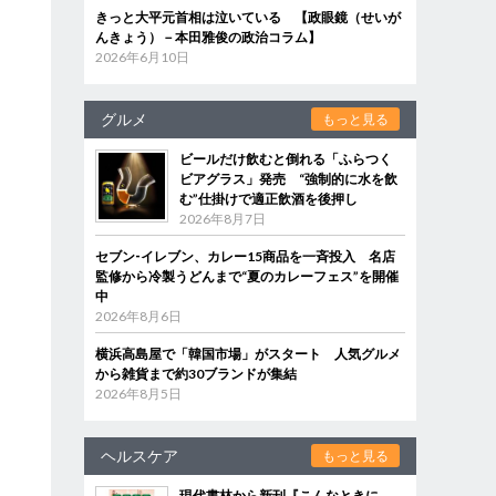
きっと大平元首相は泣いている 【政眼鏡（せいが
んきょう）－本田雅俊の政治コラム】
2026年6月10日
グルメ
もっと見る
ビールだけ飲むと倒れる「ふらつく
ビアグラス」発売 “強制的に水を飲
む”仕掛けで適正飲酒を後押し
2026年8月7日
セブン‐イレブン、カレー15商品を一斉投入 名店
監修から冷製うどんまで“夏のカレーフェス”を開催
中
2026年8月6日
横浜高島屋で「韓国市場」がスタート 人気グルメ
から雑貨まで約30ブランドが集結
2026年8月5日
ヘルスケア
もっと見る
現代書林から新刊『こんなときに