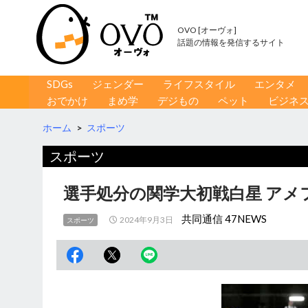
OVO [オーヴォ]
話題の情報を発信するサイト
コンテンツへ移動
検
SDGs
ジェンダー
ライフスタイル
エンタメ
索
おでかけ
まめ学
デジもの
ペット
ビジネ
ホーム
>
スポーツ
スポーツ
選手処分の関学大初戦白星 アメ
共同通信 47NEWS
2024年9月3日
スポーツ