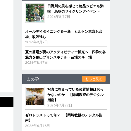
日野川の風を感じて絶品ジビエも満
喫 鳥取のサイクリングイベント
2026年8月7日
オールデイダイニングを一新 ヒルトン東京お台
場、改装進む
2026年8月7日
夏の苗場が夏のアクティビティー拡充へ 四季の各
魅力を創出プリンスホテル・苗場スキー場
2026年8月7日
まめ学
もっと見る
写真に埋まっている位置情報はおっ
かないのか 【岡嶋教授のデジタル
指南】
2026年7月22日
ゼロトラストって何？ 【岡嶋教授のデジタル指
南】
2026年6月18日