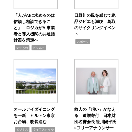
「人がAIに求めるのは
日野川の風を感じて絶
信頼し相談できるこ
品ジビエも満喫 鳥取
と」 ロジカがAI事業
のサイクリングイベン
者と導入機関の共通指
ト
針案を策定へ
,
スポーツ
,
,
デジもの
ビジネス
オールデイダイニング
故人の「想い」かなえ
を一新 ヒルトン東京
る 遺贈寄付 日本財
お台場、改装進む
団名誉会長 笹川陽平氏
×フリーアナウンサー
,
,
ビジネス
ライフスタイル