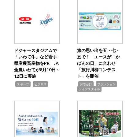
ドジャースタジアムで
旅の思い出を五・七・
「いわて牛」など岩手
五で！ エースが「か
県産農畜産物をPR JA
ばんの日」に合わせ
全農いわてが8月10日～
「旅行川柳コンテス
12日に実施
ト」を開催
,
,
,
,
,
スポーツ
ビジネス
おでかけ
ファッション
ライフスタイル