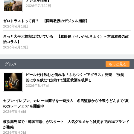
デジタル指南】
2026年7月22日
ゼロトラストって何？ 【岡嶋教授のデジタル指南】
2026年6月18日
きっと大平元首相は泣いている 【政眼鏡（せいがんきょう）－本田雅俊の政
治コラム】
2026年6月10日
グルメ
もっと見る
ビールだけ飲むと倒れる「ふらつくビアグラス」発売 “強制
的に水を飲む”仕掛けで適正飲酒を後押し
2026年8月7日
セブン‐イレブン、カレー15商品を一斉投入 名店監修から冷製うどんまで“夏
のカレーフェス”を開催中
2026年8月6日
横浜高島屋で「韓国市場」がスタート 人気グルメから雑貨まで約30ブランド
が集結
2026年8月5日