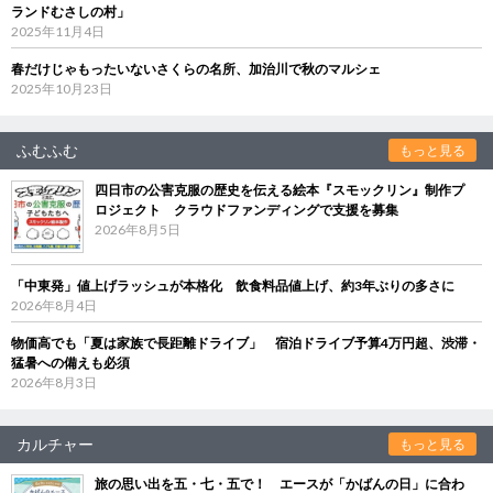
ランドむさしの村」
2025年11月4日
春だけじゃもったいないさくらの名所、加治川で秋のマルシェ
2025年10月23日
ふむふむ
もっと見る
四日市の公害克服の歴史を伝える絵本『スモックリン』制作プ
ロジェクト クラウドファンディングで支援を募集
2026年8月5日
「中東発」値上げラッシュが本格化 飲食料品値上げ、約3年ぶりの多さに
2026年8月4日
物価高でも「夏は家族で長距離ドライブ」 宿泊ドライブ予算4万円超、渋滞・
猛暑への備えも必須
2026年8月3日
カルチャー
もっと見る
旅の思い出を五・七・五で！ エースが「かばんの日」に合わ