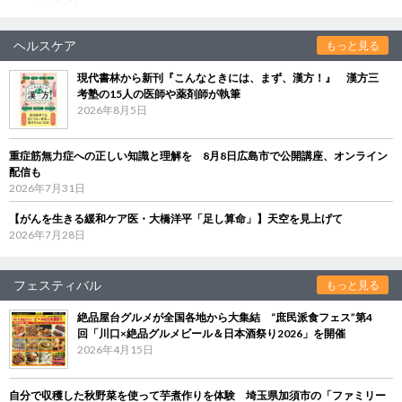
ヘルスケア
もっと見る
現代書林から新刊『こんなときには、まず、漢方！』 漢方三
考塾の15人の医師や薬剤師が執筆
2026年8月5日
重症筋無力症への正しい知識と理解を 8月8日広島市で公開講座、オンライン
配信も
2026年7月31日
【がんを生きる緩和ケア医・大橋洋平「足し算命」】天空を見上げて
2026年7月28日
フェスティバル
もっと見る
絶品屋台グルメが全国各地から大集結 “庶民派食フェス”第4
回「川口×絶品グルメビール＆日本酒祭り2026」を開催
2026年4月15日
自分で収穫した秋野菜を使って芋煮作りを体験 埼玉県加須市の「ファミリー