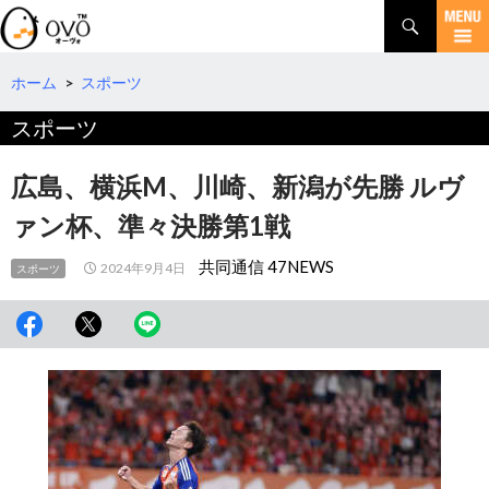
検
索
コ
ン
テ
ホーム
>
スポーツ
ン
スポーツ
ツ
へ
移
広島、横浜M、川崎、新潟が先勝 ルヴ
動
ァン杯、準々決勝第1戦
共同通信 47NEWS
2024年9月4日
スポーツ