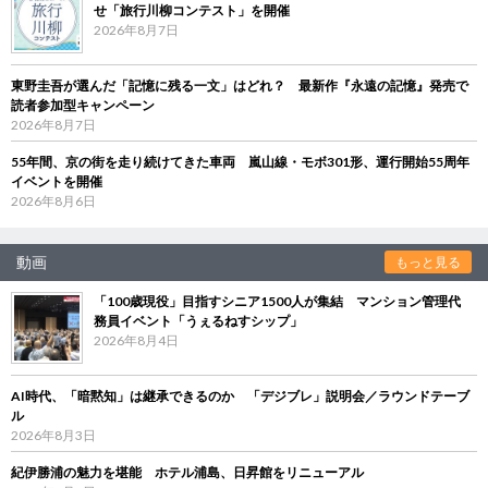
せ「旅行川柳コンテスト」を開催
2026年8月7日
東野圭吾が選んだ「記憶に残る一文」はどれ？ 最新作『永遠の記憶』発売で
読者参加型キャンペーン
2026年8月7日
55年間、京の街を走り続けてきた車両 嵐山線・モボ301形、運行開始55周年
イベントを開催
2026年8月6日
動画
もっと見る
「100歳現役」目指すシニア1500人が集結 マンション管理代
務員イベント「うぇるねすシップ」
2026年8月4日
AI時代、「暗黙知」は継承できるのか 「デジブレ」説明会／ラウンドテーブ
ル
2026年8月3日
紀伊勝浦の魅力を堪能 ホテル浦島、日昇館をリニューアル