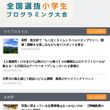
ライフスタイル
もっと見る
長野・筑北村で「ちくほくタイムトラベルスタンプラリー」開
催！謎解きを楽しみながら全17スポットを巡る
2026年8月8日
【入場無料！けやきひろば秋のビール祭り】300種類以上のクラフトビールが
集まる！土日祝日はアーリーオープンも｜さいたま新都心
2026年8月7日
日野川の風を感じて絶品ジビエも満喫 鳥取のサイクリングイベント
2026年8月7日
まめ学
もっと見る
写真に埋まっている位置情報はおっかないのか 【岡嶋教授の