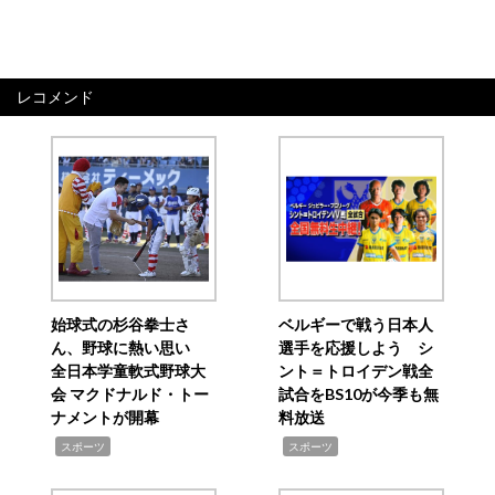
レコメンド
始球式の杉谷拳士さ
ベルギーで戦う日本人
ん、野球に熱い思い
選手を応援しよう シ
全日本学童軟式野球大
ント＝トロイデン戦全
会 マクドナルド・トー
試合をBS10が今季も無
ナメントが開幕
料放送
,
,
スポーツ
スポーツ