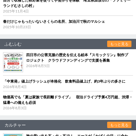
自分で収穫した秋野菜を使って芋煮作りを体験 埼玉県加須市の「ファミリー
ランドむさしの村」
2025年11月4日
春だけじゃもったいないさくらの名所、加治川で秋のマルシェ
2025年10月23日
ふむふむ
もっと見る
四日市の公害克服の歴史を伝える絵本『スモックリン』制作プ
ロジェクト クラウドファンディングで支援を募集
2026年8月5日
「中東発」値上げラッシュが本格化 飲食料品値上げ、約3年ぶりの多さに
2026年8月4日
物価高でも「夏は家族で長距離ドライブ」 宿泊ドライブ予算4万円超、渋滞・
猛暑への備えも必須
2026年8月3日
カルチャー
もっと見る
旅の思い出を五・七・五で！ エースが「かばんの日」に合わ