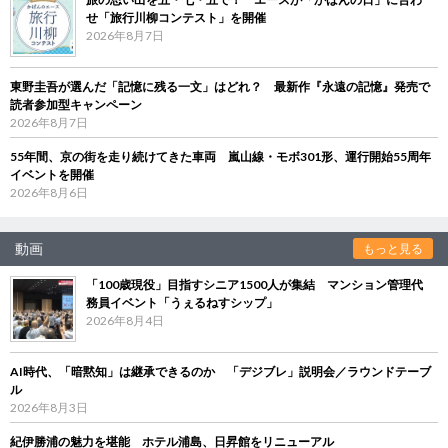
せ「旅行川柳コンテスト」を開催
2026年8月7日
東野圭吾が選んだ「記憶に残る一文」はどれ？ 最新作『永遠の記憶』発売で
読者参加型キャンペーン
2026年8月7日
55年間、京の街を走り続けてきた車両 嵐山線・モボ301形、運行開始55周年
イベントを開催
2026年8月6日
動画
もっと見る
「100歳現役」目指すシニア1500人が集結 マンション管理代
務員イベント「うぇるねすシップ」
2026年8月4日
AI時代、「暗黙知」は継承できるのか 「デジブレ」説明会／ラウンドテーブ
ル
2026年8月3日
紀伊勝浦の魅力を堪能 ホテル浦島、日昇館をリニューアル