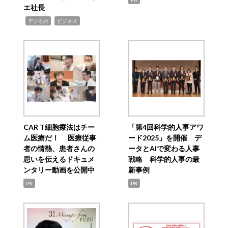
エ社長
,
,
デジもの
ビジネス
CAR T細胞療法はチー
「第4回科学的人事アワ
ム医療だ！ 医療従事
ード2025」を開催 デ
者の情熱、患者さんの
ータとAIで変わる人事
思いを伝えるドキュメ
戦略 科学的人事の最
ンタリー動画を公開中
新事例
PR
PR