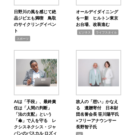
日野川の風を感じて絶
オールデイダイニング
品ジビエも満喫 鳥取
を一新 ヒルトン東京
のサイクリングイベン
お台場、改装進む
ト
,
,
ビジネス
ライフスタイル
,
スポーツ
AIは「手段」、最終責
故人の「想い」かなえ
任は「人間の判断」
る 遺贈寄付 日本財
「法の支配」という
団名誉会長 笹川陽平氏
「傘」で人を守る レ
×フリーアナウンサー
クシスネクシス・ジャ
長野智子氏
パンのパスカル ロズィ
PR