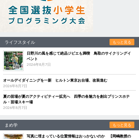
ライフスタイル
もっと見る
日野川の風を感じて絶品ジビエも満喫 鳥取のサイクリングイ
ベント
2026年8月7日
オールデイダイニングを一新 ヒルトン東京お台場、改装進む
2026年8月7日
夏の苗場が夏のアクティビティー拡充へ 四季の各魅力を創出プリンスホテ
ル・苗場スキー場
2026年8月7日
まめ学
もっと見る
写真に埋まっている位置情報はおっかないのか 【岡嶋教授の