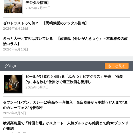
デジタル指南】
2026年7月22日
ゼロトラストって何？ 【岡嶋教授のデジタル指南】
2026年6月18日
きっと大平元首相は泣いている 【政眼鏡（せいがんきょう）－本田雅俊の政
治コラム】
2026年6月10日
グルメ
もっと見る
ビールだけ飲むと倒れる「ふらつくビアグラス」発売 “強制
的に水を飲む”仕掛けで適正飲酒を後押し
2026年8月7日
セブン‐イレブン、カレー15商品を一斉投入 名店監修から冷製うどんまで“夏
のカレーフェス”を開催中
2026年8月6日
横浜高島屋で「韓国市場」がスタート 人気グルメから雑貨まで約30ブランド
が集結