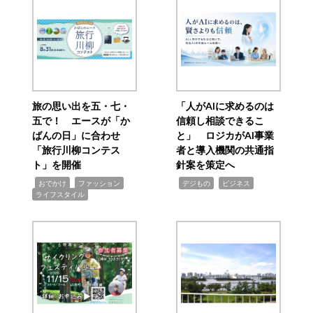
旅の思い出を五・七・
「人がAIに求めるのは
五で！ エースが「か
信頼し相談できるこ
ばんの日」に合わせ
と」 ロジカがAI事業
「旅行川柳コンテス
者と導入機関の共通指
ト」を開催
針案を策定へ
,
,
,
,
,
おでかけ
ファッション
デジもの
ビジネス
ライフスタイル