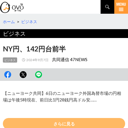
検
索
コ
ン
テ
ホーム
>
ビジネス
ン
ビジネス
ツ
へ
移
NY円、142円台前半
動
共同通信 47NEWS
2024年9月7日
ビジネス
【ニューヨーク共同】6日のニューヨーク外国為替市場の円相
場は午後5時現在、前日比1円28銭円高ドル安……
さらに見る