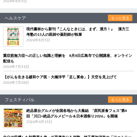
2026年8月5日
ヘルスケア
もっと見る
現代書林から新刊『こんなときには、まず、漢方！』 漢方三
考塾の15人の医師や薬剤師が執筆
2026年8月5日
重症筋無力症への正しい知識と理解を 8月8日広島市で公開講座、オンライン
配信も
2026年7月31日
【がんを生きる緩和ケア医・大橋洋平「足し算命」】天空を見上げて
2026年7月28日
フェスティバル
もっと見る
絶品屋台グルメが全国各地から大集結 “庶民派食フェス”第4
回「川口×絶品グルメビール＆日本酒祭り2026」を開催
2026年4月15日