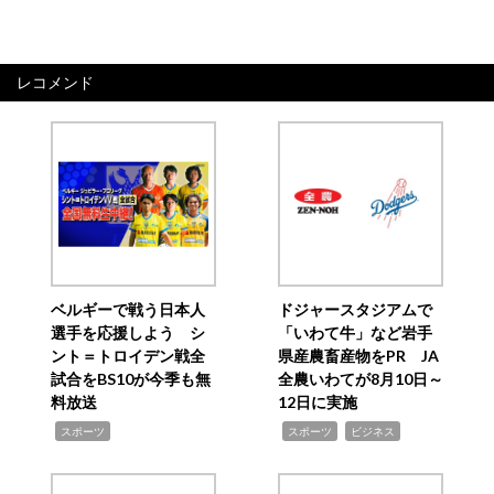
レコメンド
ベルギーで戦う日本人
ドジャースタジアムで
選手を応援しよう シ
「いわて牛」など岩手
ント＝トロイデン戦全
県産農畜産物をPR JA
試合をBS10が今季も無
全農いわてが8月10日～
料放送
12日に実施
,
,
,
スポーツ
スポーツ
ビジネス