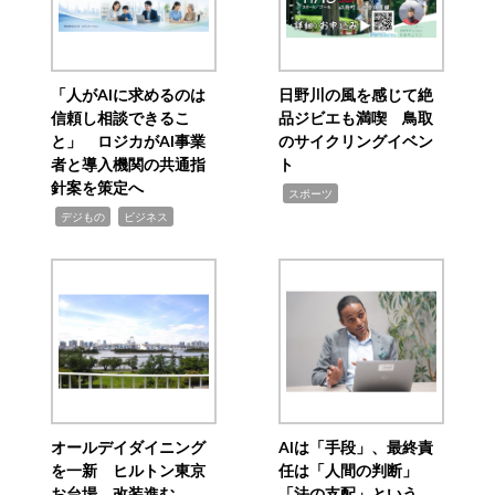
「人がAIに求めるのは
日野川の風を感じて絶
信頼し相談できるこ
品ジビエも満喫 鳥取
と」 ロジカがAI事業
のサイクリングイベン
者と導入機関の共通指
ト
針案を策定へ
,
スポーツ
,
,
デジもの
ビジネス
オールデイダイニング
AIは「手段」、最終責
を一新 ヒルトン東京
任は「人間の判断」
お台場、改装進む
「法の支配」という