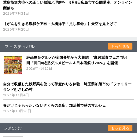
重症筋無力症への正しい知識と理解を 8月8日広島市で公開講座、オンライン
配信も
2026年7月31日
【がんを生きる緩和ケア医・大橋洋平「足し算命」】天空を見上げて
2026年7月28日
フェスティバル
もっと見る
絶品屋台グルメが全国各地から大集結 “庶民派食フェス”第4
回「川口×絶品グルメビール＆日本酒祭り2026」を開催
2026年4月15日
自分で収穫した秋野菜を使って芋煮作りを体験 埼玉県加須市の「ファミリー
ランドむさしの村」
2025年11月4日
春だけじゃもったいないさくらの名所、加治川で秋のマルシェ
2025年10月23日
ふむふむ
もっと見る