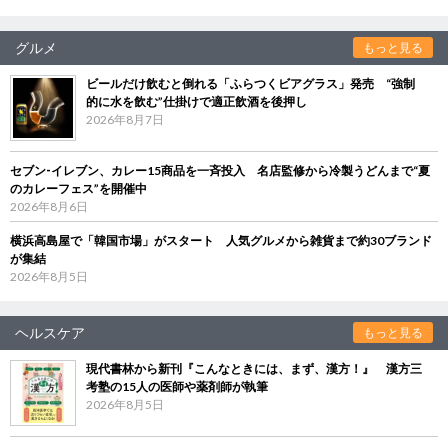
グルメ
もっと見る
ビールだけ飲むと倒れる「ふらつくビアグラス」発売 “強制
的に水を飲む”仕掛けで適正飲酒を後押し
2026年8月7日
セブン‐イレブン、カレー15商品を一斉投入 名店監修から冷製うどんまで“夏
のカレーフェス”を開催中
2026年8月6日
横浜高島屋で「韓国市場」がスタート 人気グルメから雑貨まで約30ブランド
が集結
2026年8月5日
ヘルスケア
もっと見る
現代書林から新刊『こんなときには、まず、漢方！』 漢方三
考塾の15人の医師や薬剤師が執筆
2026年8月5日