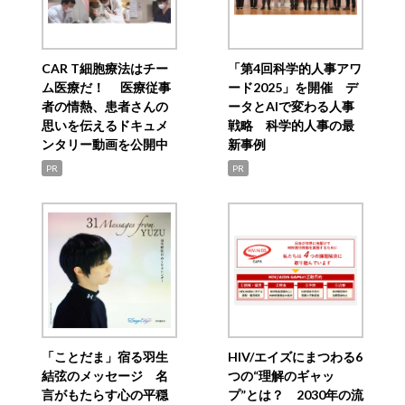
CAR T細胞療法はチー
「第4回科学的人事アワ
ム医療だ！ 医療従事
ード2025」を開催 デ
者の情熱、患者さんの
ータとAIで変わる人事
思いを伝えるドキュメ
戦略 科学的人事の最
ンタリー動画を公開中
新事例
PR
PR
「ことだま」宿る羽生
HIV/エイズにまつわる6
結弦のメッセージ 名
つの“理解のギャッ
言がもたらす心の平穏
プ”とは？ 2030年の流