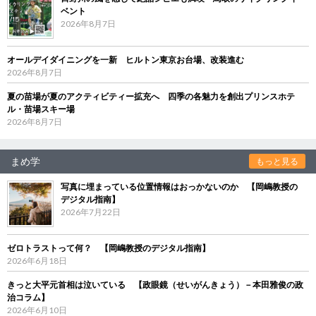
ベント
2026年8月7日
オールデイダイニングを一新 ヒルトン東京お台場、改装進む
2026年8月7日
夏の苗場が夏のアクティビティー拡充へ 四季の各魅力を創出プリンスホテ
ル・苗場スキー場
2026年8月7日
まめ学
もっと見る
写真に埋まっている位置情報はおっかないのか 【岡嶋教授の
デジタル指南】
2026年7月22日
ゼロトラストって何？ 【岡嶋教授のデジタル指南】
2026年6月18日
きっと大平元首相は泣いている 【政眼鏡（せいがんきょう）－本田雅俊の政
治コラム】
2026年6月10日