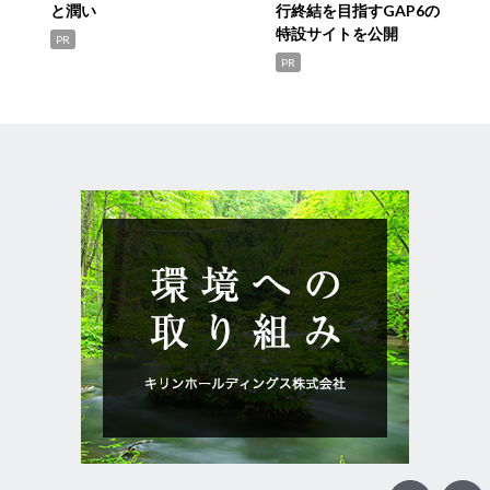
と潤い
行終結を目指すGAP6の
特設サイトを公開
PR
PR