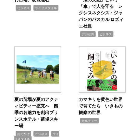
「傘」で人を守る レ
,
,
ビジネス
ライフスタイル
クシスネクシス・ジャ
パンのパスカル ロズィ
エ社長
,
,
デジもの
ビジネス
夏の苗場が夏のアクテ
カマキリを黄色い世界
ィビティー拡充へ 四
で育てたら いきもの
季の各魅力を創出プリ
観察の世界
ンスホテル・苗場スキ
,
カルチャー
ー場
,
,
,
おでかけ
ビジネス
ライ
フスタイル