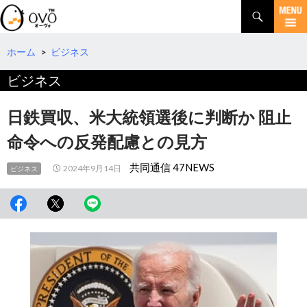
検
索
コ
ン
テ
ホーム
>
ビジネス
ン
ビジネス
ツ
へ
移
日鉄買収、米大統領選後に判断か 阻止
動
命令への反発配慮との見方
共同通信 47NEWS
2024年9月14日
ビジネス