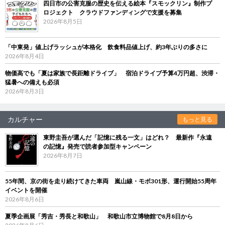
四日市の公害克服の歴史を伝える絵本『スモックリン』制作プ
ロジェクト クラウドファンディングで支援を募集
2026年8月5日
「中東発」値上げラッシュが本格化 飲食料品値上げ、約3年ぶりの多さに
2026年8月4日
物価高でも「夏は家族で長距離ドライブ」 宿泊ドライブ予算4万円超、渋滞・
猛暑への備えも必須
2026年8月3日
カルチャー
もっと見る
東野圭吾が選んだ「記憶に残る一文」はどれ？ 最新作『永遠
の記憶』発売で読者参加型キャンペーン
2026年8月7日
55年間、京の街を走り続けてきた車両 嵐山線・モボ301形、運行開始55周年
イベントを開催
2026年8月6日
夏季企画展「秀吉・秀長と和歌山」 和歌山市立博物館で8月8日から