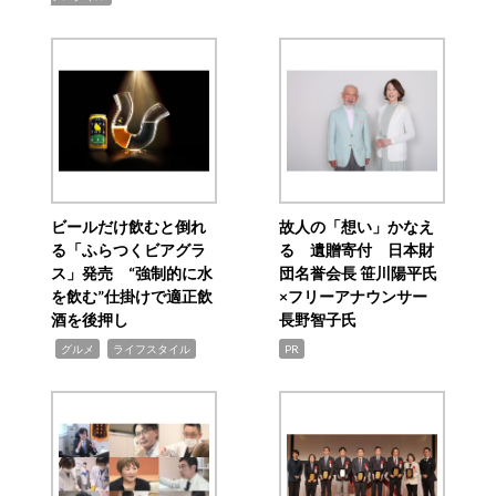
ビールだけ飲むと倒れ
故人の「想い」かなえ
る「ふらつくビアグラ
る 遺贈寄付 日本財
ス」発売 “強制的に水
団名誉会長 笹川陽平氏
を飲む”仕掛けで適正飲
×フリーアナウンサー
酒を後押し
長野智子氏
,
,
グルメ
ライフスタイル
PR