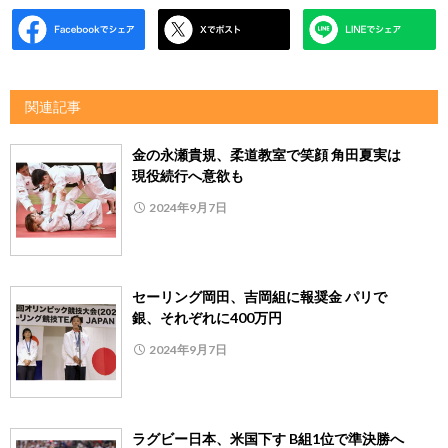
関連記事
金の永瀬貴規、柔道教室で笑顔 角田夏実は
現役続行へ意欲も
2024年9月7日
セーリング岡田、吉岡組に報奨金 パリで
銀、それぞれに400万円
2024年9月7日
ラグビー日本、米国下す B組1位で準決勝へ