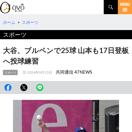
検
索
コ
ン
テ
ホーム
>
スポーツ
ン
スポーツ
ツ
へ
移
大谷、ブルペンで25球 山本も17日登板
動
へ投球練習
共同通信 47NEWS
2024年9月15日
スポーツ