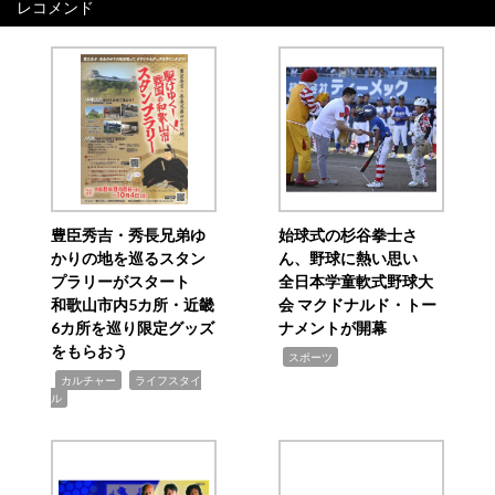
レコメンド
豊臣秀吉・秀長兄弟ゆ
始球式の杉谷拳士さ
かりの地を巡るスタン
ん、野球に熱い思い
プラリーがスタート
全日本学童軟式野球大
和歌山市内5カ所・近畿
会 マクドナルド・トー
6カ所を巡り限定グッズ
ナメントが開幕
をもらおう
,
スポーツ
,
,
カルチャー
ライフスタイ
ル