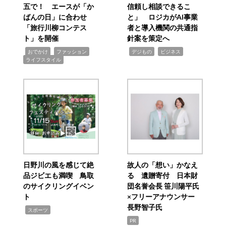
五で！ エースが「か
信頼し相談できるこ
ばんの日」に合わせ
と」 ロジカがAI事業
「旅行川柳コンテス
者と導入機関の共通指
ト」を開催
針案を策定へ
,
,
,
,
,
おでかけ
ファッション
デジもの
ビジネス
ライフスタイル
日野川の風を感じて絶
故人の「想い」かなえ
品ジビエも満喫 鳥取
る 遺贈寄付 日本財
のサイクリングイベン
団名誉会長 笹川陽平氏
ト
×フリーアナウンサー
長野智子氏
,
スポーツ
PR