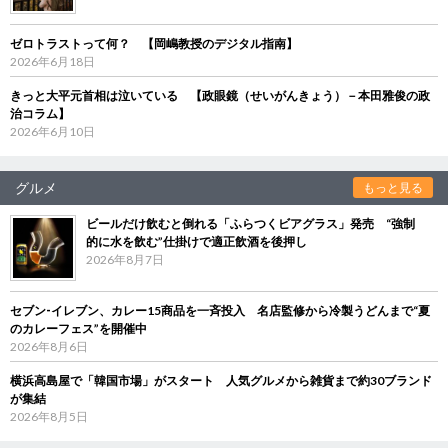
ゼロトラストって何？ 【岡嶋教授のデジタル指南】
2026年6月18日
きっと大平元首相は泣いている 【政眼鏡（せいがんきょう）－本田雅俊の政
治コラム】
2026年6月10日
グルメ
もっと見る
ビールだけ飲むと倒れる「ふらつくビアグラス」発売 “強制
的に水を飲む”仕掛けで適正飲酒を後押し
2026年8月7日
セブン‐イレブン、カレー15商品を一斉投入 名店監修から冷製うどんまで“夏
のカレーフェス”を開催中
2026年8月6日
横浜高島屋で「韓国市場」がスタート 人気グルメから雑貨まで約30ブランド
が集結
2026年8月5日