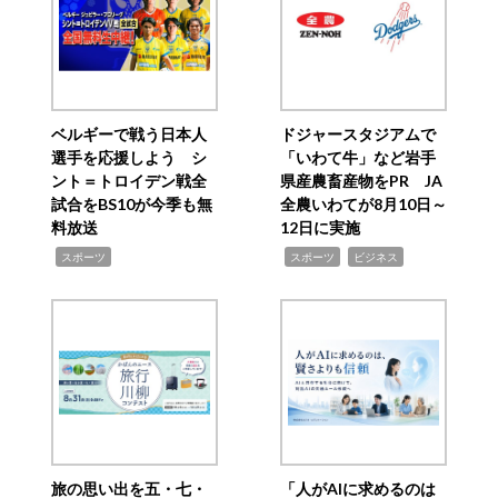
ベルギーで戦う日本人
ドジャースタジアムで
選手を応援しよう シ
「いわて牛」など岩手
ント＝トロイデン戦全
県産農畜産物をPR JA
試合をBS10が今季も無
全農いわてが8月10日～
料放送
12日に実施
,
,
,
スポーツ
スポーツ
ビジネス
旅の思い出を五・七・
「人がAIに求めるのは