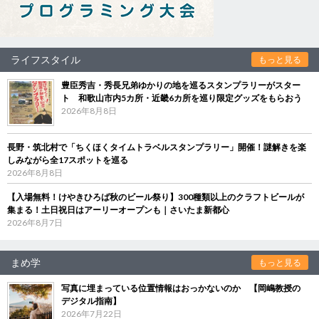
ライフスタイル
もっと見る
豊臣秀吉・秀長兄弟ゆかりの地を巡るスタンプラリーがスター
ト 和歌山市内5カ所・近畿6カ所を巡り限定グッズをもらおう
2026年8月8日
長野・筑北村で「ちくほくタイムトラベルスタンプラリー」開催！謎解きを楽
しみながら全17スポットを巡る
2026年8月8日
【入場無料！けやきひろば秋のビール祭り】300種類以上のクラフトビールが
集まる！土日祝日はアーリーオープンも｜さいたま新都心
2026年8月7日
まめ学
もっと見る
写真に埋まっている位置情報はおっかないのか 【岡嶋教授の
デジタル指南】
2026年7月22日