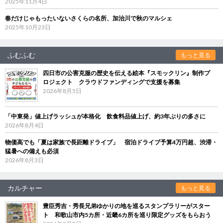
2025年11月4日
春だけじゃもったいないさくらの名所、加治川で秋のマルシェ
2025年10月23日
ふむふむ
もっと見る
四日市の公害克服の歴史を伝える絵本『スモックリン』制作プ
ロジェクト クラウドファンディングで支援を募集
2026年8月5日
「中東発」値上げラッシュが本格化 飲食料品値上げ、約3年ぶりの多さに
2026年8月4日
物価高でも「夏は家族で長距離ドライブ」 宿泊ドライブ予算4万円超、渋滞・
猛暑への備えも必須
2026年8月3日
カルチャー
もっと見る
豊臣秀吉・秀長兄弟ゆかりの地を巡るスタンプラリーがスター
ト 和歌山市内5カ所・近畿6カ所を巡り限定グッズをもらおう