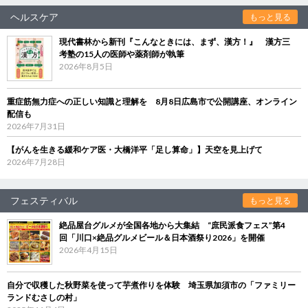
ヘルスケア
もっと見る
現代書林から新刊『こんなときには、まず、漢方！』 漢方三
考塾の15人の医師や薬剤師が執筆
2026年8月5日
重症筋無力症への正しい知識と理解を 8月8日広島市で公開講座、オンライン
配信も
2026年7月31日
【がんを生きる緩和ケア医・大橋洋平「足し算命」】天空を見上げて
2026年7月28日
フェスティバル
もっと見る
絶品屋台グルメが全国各地から大集結 “庶民派食フェス”第4
回「川口×絶品グルメビール＆日本酒祭り2026」を開催
2026年4月15日
自分で収穫した秋野菜を使って芋煮作りを体験 埼玉県加須市の「ファミリー
ランドむさしの村」