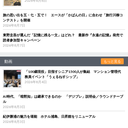
2026年8月8日
旅の思い出を五・七・五で！ エースが「かばんの日」に合わせ「旅行川柳コ
ンテスト」を開催
2026年8月7日
東野圭吾が選んだ「記憶に残る一文」はどれ？ 最新作『永遠の記憶』発売で
読者参加型キャンペーン
2026年8月7日
動画
もっと見る
「100歳現役」目指すシニア1500人が集結 マンション管理代
務員イベント「うぇるねすシップ」
2026年8月4日
AI時代、「暗黙知」は継承できるのか 「デジブレ」説明会／ラウンドテーブ
ル
2026年8月3日
紀伊勝浦の魅力を堪能 ホテル浦島、日昇館をリニューアル
2026年8月3日