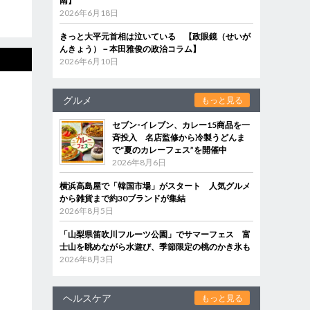
南】
2026年6月18日
きっと大平元首相は泣いている 【政眼鏡（せいが
んきょう）－本田雅俊の政治コラム】
2026年6月10日
グルメ
もっと見る
セブン‐イレブン、カレー15商品を一
斉投入 名店監修から冷製うどんま
で“夏のカレーフェス”を開催中
2026年8月6日
横浜高島屋で「韓国市場」がスタート 人気グルメ
から雑貨まで約30ブランドが集結
2026年8月5日
「山梨県笛吹川フルーツ公園」でサマーフェス 富
士山を眺めながら水遊び、季節限定の桃のかき氷も
2026年8月3日
ヘルスケア
もっと見る