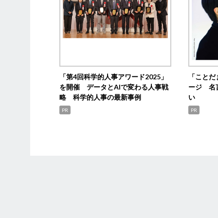
「第4回科学的人事アワード2025」
「ことだ
を開催 データとAIで変わる人事戦
ージ 名
略 科学的人事の最新事例
い
PR
PR