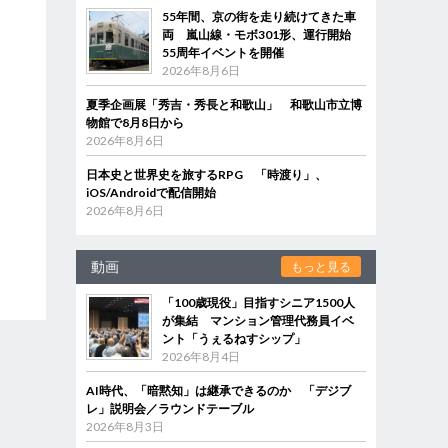
55年間、京の街を走り続けてきた車
両 嵐山線・モボ301形、運行開始
55周年イベントを開催
2026年8月6日
夏季企画展「秀吉・秀長と和歌山」 和歌山市立博
物館で8月8日から
2026年8月6日
日本史と世界史を旅するRPG 「時渡り」、
iOS/Androidで配信開始
2026年8月6日
動画
もっと見る
「100歳現役」目指すシニア1500人
が集結 マンション管理代務員イベ
ント「うぇるねすシップ」
2026年8月4日
AI時代、「暗黙知」は継承できるのか 「デジブ
レ」説明会／ラウンドテーブル
2026年8月3日