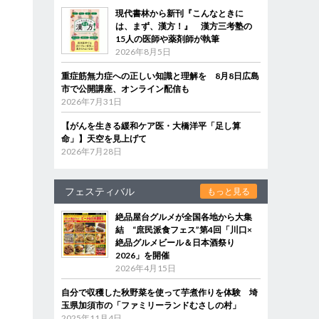
現代書林から新刊『こんなときに
は、まず、漢方！』 漢方三考塾の
15人の医師や薬剤師が執筆
2026年8月5日
重症筋無力症への正しい知識と理解を 8月8日広島
市で公開講座、オンライン配信も
2026年7月31日
【がんを生きる緩和ケア医・大橋洋平「足し算
命」】天空を見上げて
2026年7月28日
フェスティバル
もっと見る
絶品屋台グルメが全国各地から大集
結 “庶民派食フェス”第4回「川口×
絶品グルメビール＆日本酒祭り
2026」を開催
2026年4月15日
自分で収穫した秋野菜を使って芋煮作りを体験 埼
玉県加須市の「ファミリーランドむさしの村」
2025年11月4日