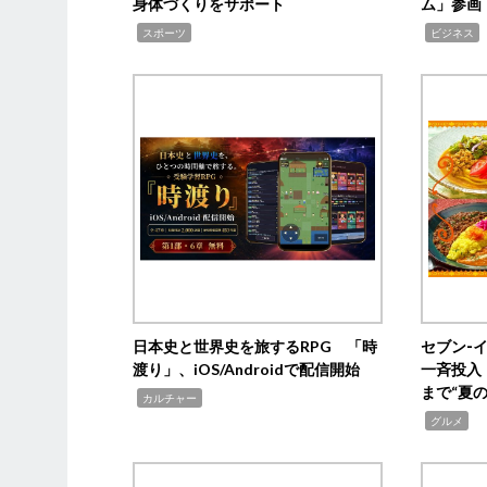
身体づくりをサポート
ム」参画
,
,
,
スポーツ
ビジネス
日本史と世界史を旅するRPG 「時
セブン‐
渡り」、iOS/Androidで配信開始
一斉投入
まで“夏
,
カルチャー
,
グルメ