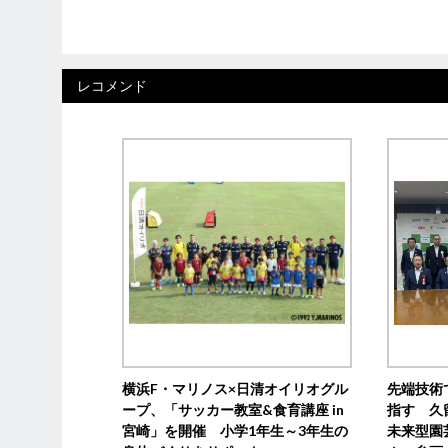
レコメンド
横浜F・マリノス×日清オイリオグル
先端技術
ープ、「サッカー教室&食育講座 in
指す 久
宮崎」を開催 小学1年生～3年生の
未来型園