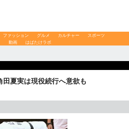
ファッション
グルメ
カルチャー
スポーツ
ス
動画
はばたけラボ
角田夏実は現役続行へ意欲も