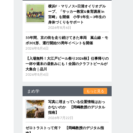
横浜F・マリノス×日清オイリオグル
ープ、「サッカー教室&食育講座 in
宮崎」を開催 小学1年生～3年生の
身体づくりをサポート
2026年8月6日
55年間、京の街を走り続けてきた車両 嵐山線・モ
ボ301形、運行開始55周年イベントを開催
2026年8月6日
【入場無料！大江戸ビール祭り2026秋】仕事帰りの
一杯や週末の昼飲みにも！全国のクラフトビールが
大集合｜品川
2026年8月6日
まめ学
もっと見る
写真に埋まっている位置情報はおっ
かないのか 【岡嶋教授のデジタル
指南】
2026年7月22日
ゼロトラストって何？ 【岡嶋教授のデジタル指