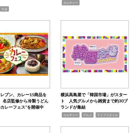
,
カルチャー
社会
イレブン、カレー15商品を
横浜高島屋で「韓国市場」がスター
 名店監修から冷製うどん
ト 人気グルメから雑貨まで約30ブ
のカレーフェス”を開催中
ランドが集結
,
,
,
カルチャー
グルメ
ライフスタイル