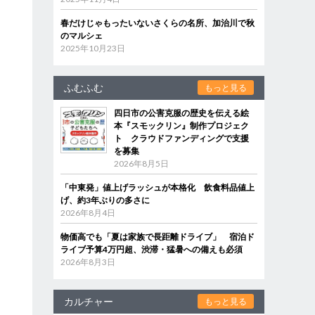
春だけじゃもったいないさくらの名所、加治川で秋
のマルシェ
2025年10月23日
ふむふむ
もっと見る
四日市の公害克服の歴史を伝える絵
本『スモックリン』制作プロジェク
ト クラウドファンディングで支援
を募集
2026年8月5日
「中東発」値上げラッシュが本格化 飲食料品値上
げ、約3年ぶりの多さに
2026年8月4日
物価高でも「夏は家族で長距離ドライブ」 宿泊ド
ライブ予算4万円超、渋滞・猛暑への備えも必須
2026年8月3日
カルチャー
もっと見る