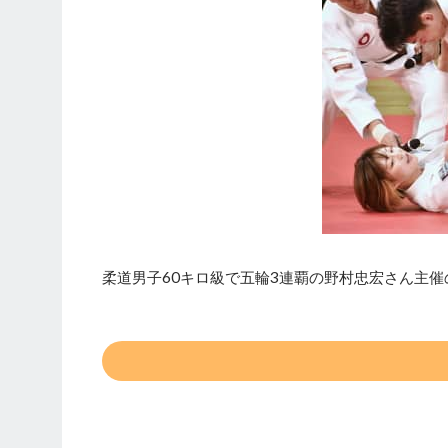
柔道男子60キロ級で五輪3連覇の野村忠宏さん主催