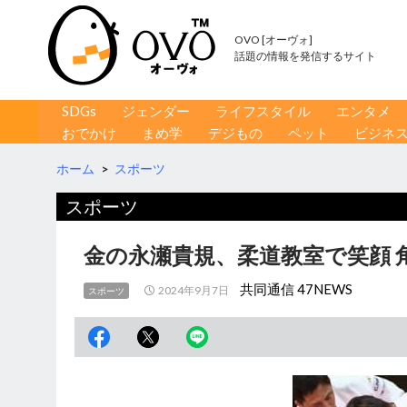
OVO [オーヴォ]
話題の情報を発信するサイト
コンテンツへ移動
検
SDGs
ジェンダー
ライフスタイル
エンタメ
索
おでかけ
まめ学
デジもの
ペット
ビジネ
ホーム
>
スポーツ
スポーツ
金の永瀬貴規、柔道教室で笑顔 
共同通信 47NEWS
2024年9月7日
スポーツ