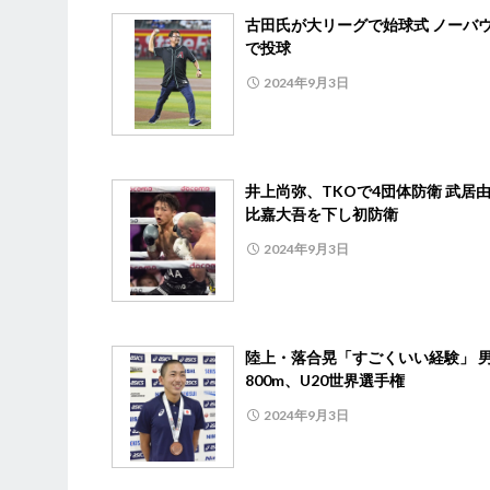
古田氏が大リーグで始球式 ノーバ
で投球
2024年9月3日
井上尚弥、TKOで4団体防衛 武居
比嘉大吾を下し初防衛
2024年9月3日
陸上・落合晃「すごくいい経験」 
800m、U20世界選手権
2024年9月3日