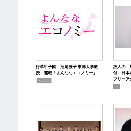
行革甲子園 沼尾波子 東洋大学教
故人の「
授 連載「よんななエコノミー」
付 日本
フリーア
,
ビジネス
PR