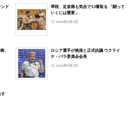
ウンド
琴桜、足首痛も気合で13番取る 「闘って
いくには重要」
2024年9月3日
由樹、
ロシア選手が挑発と正式抗議 ウクライ
ナ・パラ委員会会長
2024年9月3日
男子