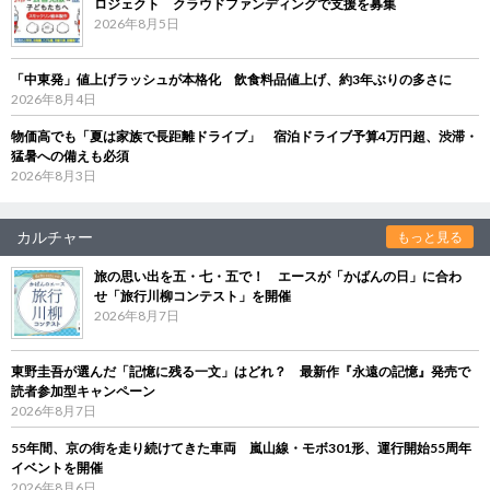
ロジェクト クラウドファンディングで支援を募集
2026年8月5日
「中東発」値上げラッシュが本格化 飲食料品値上げ、約3年ぶりの多さに
2026年8月4日
物価高でも「夏は家族で長距離ドライブ」 宿泊ドライブ予算4万円超、渋滞・
猛暑への備えも必須
2026年8月3日
カルチャー
もっと見る
旅の思い出を五・七・五で！ エースが「かばんの日」に合わ
せ「旅行川柳コンテスト」を開催
2026年8月7日
東野圭吾が選んだ「記憶に残る一文」はどれ？ 最新作『永遠の記憶』発売で
読者参加型キャンペーン
2026年8月7日
55年間、京の街を走り続けてきた車両 嵐山線・モボ301形、運行開始55周年
イベントを開催
2026年8月6日