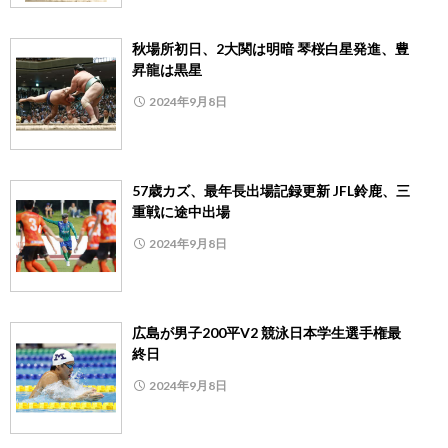
秋場所初日、2大関は明暗 琴桜白星発進、豊
昇龍は黒星
2024年9月8日
57歳カズ、最年長出場記録更新 JFL鈴鹿、三
重戦に途中出場
2024年9月8日
広島が男子200平V2 競泳日本学生選手権最
終日
2024年9月8日