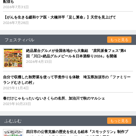
配信も
2026年7月31日
【がんを生きる緩和ケア医・大橋洋平「足し算命」】天空を見上げて
2026年7月28日
フェスティバル
もっと見る
絶品屋台グルメが全国各地から大集結 “庶民派食フェス”第4
回「川口×絶品グルメビール＆日本酒祭り2026」を開催
2026年4月15日
自分で収穫した秋野菜を使って芋煮作りを体験 埼玉県加須市の「ファミリー
ランドむさしの村」
2025年11月4日
春だけじゃもったいないさくらの名所、加治川で秋のマルシェ
2025年10月23日
ふむふむ
もっと見る
四日市の公害克服の歴史を伝える絵本『スモックリン』制作プ