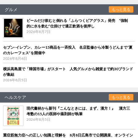
グルメ
もっと見る
ビールだけ飲むと倒れる「ふらつくビアグラス」発売 “強制
的に水を飲む”仕掛けで適正飲酒を後押し
2026年8月7日
セブン‐イレブン、カレー15商品を一斉投入 名店監修から冷製うどんまで“夏
のカレーフェス”を開催中
2026年8月6日
横浜高島屋で「韓国市場」がスタート 人気グルメから雑貨まで約30ブランド
が集結
2026年8月5日
ヘルスケア
もっと見る
現代書林から新刊『こんなときには、まず、漢方！』 漢方三
考塾の15人の医師や薬剤師が執筆
2026年8月5日
重症筋無力症への正しい知識と理解を 8月8日広島市で公開講座、オンライン