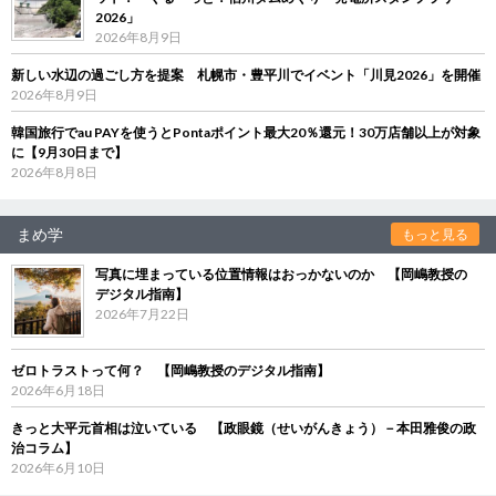
2026」
2026年8月9日
新しい水辺の過ごし方を提案 札幌市・豊平川でイベント「川見2026」を開催
2026年8月9日
韓国旅行でau PAYを使うとPontaポイント最大20％還元！30万店舗以上が対象
に【9月30日まで】
2026年8月8日
まめ学
もっと見る
写真に埋まっている位置情報はおっかないのか 【岡嶋教授の
デジタル指南】
2026年7月22日
ゼロトラストって何？ 【岡嶋教授のデジタル指南】
2026年6月18日
きっと大平元首相は泣いている 【政眼鏡（せいがんきょう）－本田雅俊の政
治コラム】
2026年6月10日