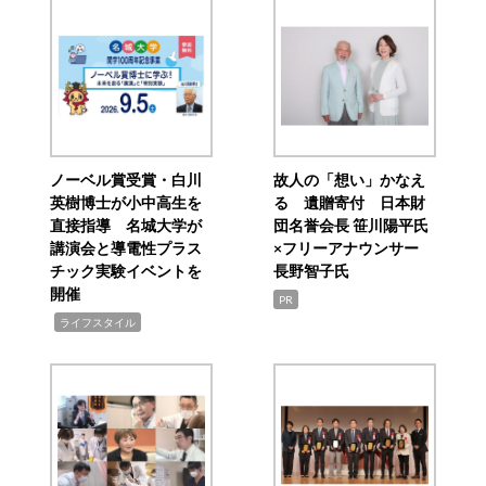
ノーベル賞受賞・白川
故人の「想い」かなえ
英樹博士が小中高生を
る 遺贈寄付 日本財
直接指導 名城大学が
団名誉会長 笹川陽平氏
講演会と導電性プラス
×フリーアナウンサー
チック実験イベントを
長野智子氏
開催
PR
,
ライフスタイル