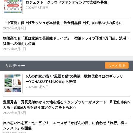
ロジェクト クラウドファンディングで支援を募集
2026年8月5日
「中東発」値上げラッシュが本格化 飲食料品値上げ、約3年ぶりの多さに
2026年8月4日
物価高でも「夏は家族で長距離ドライブ」 宿泊ドライブ予算4万円超、渋滞・
猛暑への備えも必須
2026年8月3日
カルチャー
もっと見る
6人の作家が描く“風景と猫”の共演 歌舞伎座そばのギャラリ
ーYOHAKUで8月20日から開催
2026年8月9日
豊臣秀吉・秀長兄弟ゆかりの地を巡るスタンプラリーがスタート 和歌山市内5
カ所・近畿6カ所を巡り限定グッズをもらおう
2026年8月8日
旅の思い出を五・七・五で！ エースが「かばんの日」に合わせ「旅行川柳コ
ンテスト」を開催