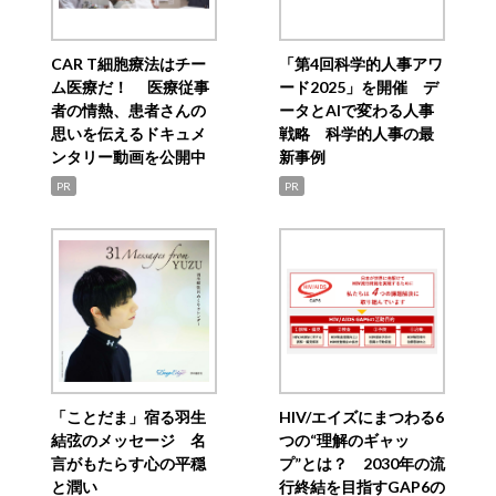
CAR T細胞療法はチー
「第4回科学的人事アワ
ム医療だ！ 医療従事
ード2025」を開催 デ
者の情熱、患者さんの
ータとAIで変わる人事
思いを伝えるドキュメ
戦略 科学的人事の最
ンタリー動画を公開中
新事例
PR
PR
「ことだま」宿る羽生
HIV/エイズにまつわる6
結弦のメッセージ 名
つの“理解のギャッ
言がもたらす心の平穏
プ”とは？ 2030年の流
と潤い
行終結を目指すGAP6の