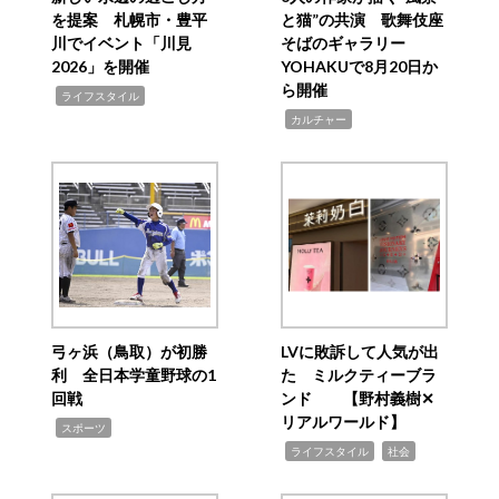
を提案 札幌市・豊平
と猫”の共演 歌舞伎座
川でイベント「川見
そばのギャラリー
2026」を開催
YOHAKUで8月20日か
ら開催
,
ライフスタイル
,
カルチャー
弓ヶ浜（鳥取）が初勝
LVに敗訴して人気が出
利 全日本学童野球の1
た ミルクティーブラ
回戦
ンド 【野村義樹✕
リアルワールド】
,
スポーツ
,
,
ライフスタイル
社会