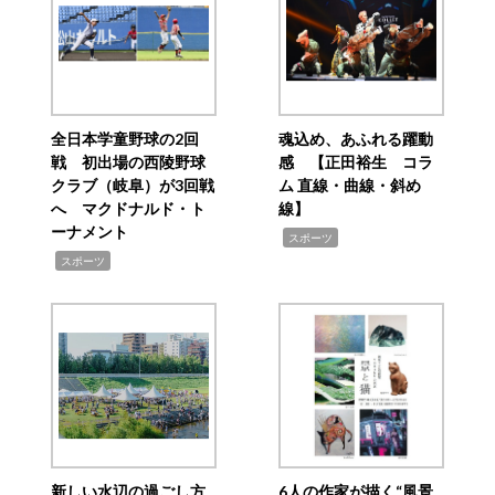
全日本学童野球の2回
魂込め、あふれる躍動
戦 初出場の西陵野球
感 【正田裕生 コラ
クラブ（岐阜）が3回戦
ム 直線・曲線・斜め
へ マクドナルド・ト
線】
ーナメント
,
スポーツ
,
スポーツ
新しい水辺の過ごし方
6人の作家が描く“風景