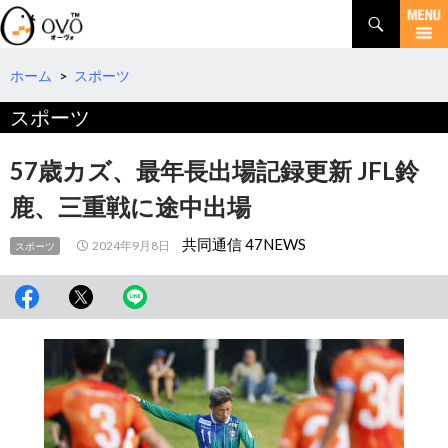
検
索
コ
ン
テ
ホーム
>
スポーツ
ン
スポーツ
ツ
へ
移
57歳カズ、最年長出場記録更新 JFL鈴
動
鹿、三重戦に途中出場
共同通信 47NEWS
2024年9月8日
スポーツ