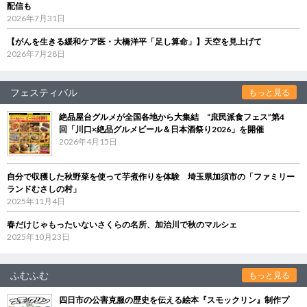
配信も
2026年7月31日
【がんを生きる緩和ケア医・大橋洋平「足し算命」】天空を見上げて
2026年7月28日
フェスティバル
もっと見る
絶品屋台グルメが全国各地から大集結 “庶民派食フェス”第4
回「川口×絶品グルメビール＆日本酒祭り2026」を開催
2026年4月15日
自分で収穫した秋野菜を使って芋煮作りを体験 埼玉県加須市の「ファミリー
ランドむさしの村」
2025年11月4日
春だけじゃもったいないさくらの名所、加治川で秋のマルシェ
2025年10月23日
ふむふむ
もっと見る
四日市の公害克服の歴史を伝える絵本『スモックリン』制作プ