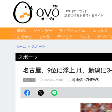
OVO [オーヴォ]
話題の情報を発信するサイト
コンテンツへ移動
検
SDGs
ジェンダー
ライフスタイル
エンタメ
索
おでかけ
まめ学
デジもの
ペット
ビジネ
ホーム
>
スポーツ
スポーツ
名古屋、9位に浮上 J1、新潟に3
共同通信 47NEWS
2024年9月18日
スポーツ