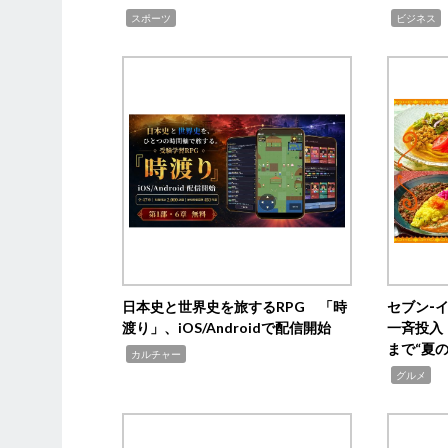
,
,
,
スポーツ
ビジネス
日本史と世界史を旅するRPG 「時
セブン‐
渡り」、iOS/Androidで配信開始
一斉投入
まで“夏
,
カルチャー
,
グルメ