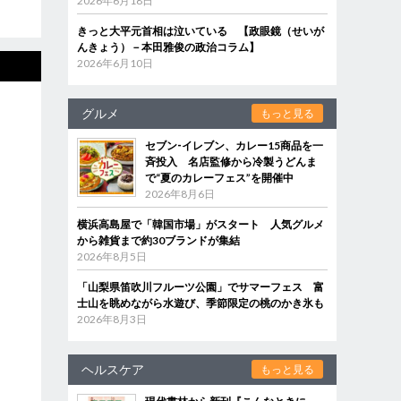
2026年6月18日
きっと大平元首相は泣いている 【政眼鏡（せいが
んきょう）－本田雅俊の政治コラム】
2026年6月10日
グルメ
もっと見る
セブン‐イレブン、カレー15商品を一
斉投入 名店監修から冷製うどんま
で“夏のカレーフェス”を開催中
2026年8月6日
横浜高島屋で「韓国市場」がスタート 人気グルメ
から雑貨まで約30ブランドが集結
2026年8月5日
「山梨県笛吹川フルーツ公園」でサマーフェス 富
士山を眺めながら水遊び、季節限定の桃のかき氷も
2026年8月3日
ヘルスケア
もっと見る