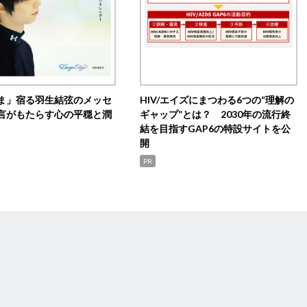
ま」宿る羽生結弦のメッセ
HIV/エイズにまつわる6つの“理解の
言がもたらす心の平穏と潤
ギャップ”とは？ 2030年の流行終
結を目指すGAP6の特設サイトを公
開
PR