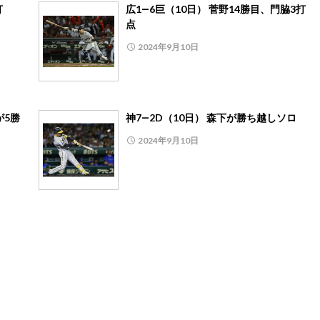
打
広1―6巨（10日） 菅野14勝目、門脇3打
点
2024年9月10日
が5勝
神7―2D（10日） 森下が勝ち越しソロ
2024年9月10日