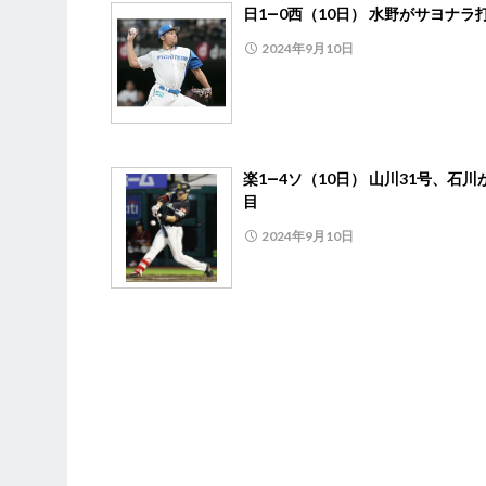
日1―0西（10日） 水野がサヨナラ
2024年9月10日
楽1―4ソ（10日） 山川31号、石川
目
2024年9月10日