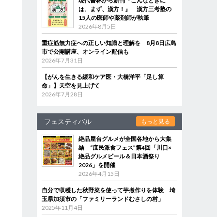
現代書林から新刊『こんなときに
は、まず、漢方！』 漢方三考塾の
15人の医師や薬剤師が執筆
2026年8月5日
重症筋無力症への正しい知識と理解を 8月8日広島
市で公開講座、オンライン配信も
2026年7月31日
【がんを生きる緩和ケア医・大橋洋平「足し算
命」】天空を見上げて
2026年7月28日
フェスティバル
もっと見る
絶品屋台グルメが全国各地から大集
結 “庶民派食フェス”第4回「川口×
絶品グルメビール＆日本酒祭り
2026」を開催
2026年4月15日
自分で収穫した秋野菜を使って芋煮作りを体験 埼
玉県加須市の「ファミリーランドむさしの村」
2025年11月4日