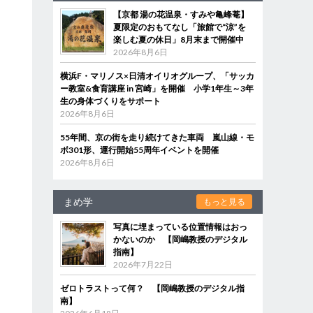
【京都 湯の花温泉・すみや亀峰菴】
夏限定のおもてなし「旅館で“涼”を
楽しむ夏の休日」8月末まで開催中
2026年8月6日
横浜F・マリノス×日清オイリオグループ、「サッカ
ー教室&食育講座 in 宮崎」を開催 小学1年生～3年
生の身体づくりをサポート
2026年8月6日
55年間、京の街を走り続けてきた車両 嵐山線・モ
ボ301形、運行開始55周年イベントを開催
2026年8月6日
まめ学
もっと見る
写真に埋まっている位置情報はおっ
かないのか 【岡嶋教授のデジタル
指南】
2026年7月22日
ゼロトラストって何？ 【岡嶋教授のデジタル指
南】