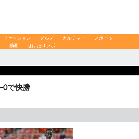
ファッション
グルメ
カルチャー
スポーツ
ス
動画
はばたけラボ
―0で快勝