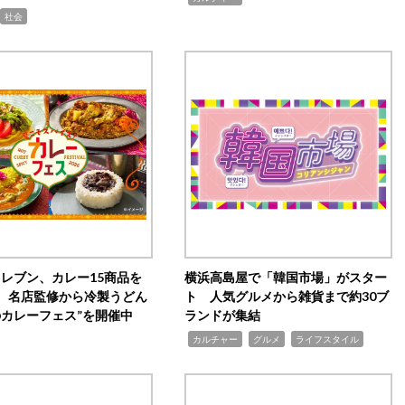
社会
イレブン、カレー15商品を
横浜高島屋で「韓国市場」がスター
 名店監修から冷製うどん
ト 人気グルメから雑貨まで約30ブ
のカレーフェス”を開催中
ランドが集結
,
,
,
カルチャー
グルメ
ライフスタイル