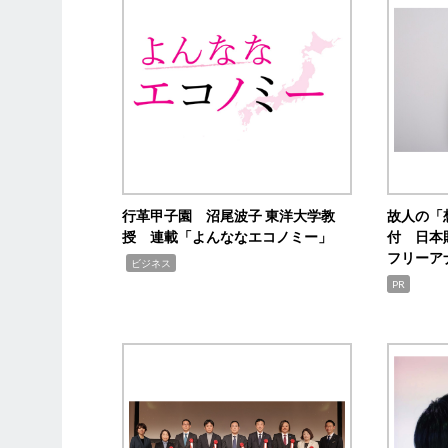
行革甲子園 沼尾波子 東洋大学教
故人の「
授 連載「よんななエコノミー」
付 日本
フリーア
,
ビジネス
PR