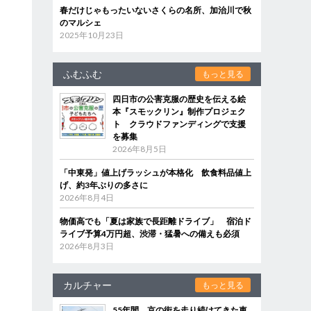
春だけじゃもったいないさくらの名所、加治川で秋
のマルシェ
2025年10月23日
ふむふむ
もっと見る
四日市の公害克服の歴史を伝える絵
本『スモックリン』制作プロジェク
ト クラウドファンディングで支援
を募集
2026年8月5日
「中東発」値上げラッシュが本格化 飲食料品値上
げ、約3年ぶりの多さに
2026年8月4日
物価高でも「夏は家族で長距離ドライブ」 宿泊ド
ライブ予算4万円超、渋滞・猛暑への備えも必須
2026年8月3日
カルチャー
もっと見る
55年間、京の街を走り続けてきた車