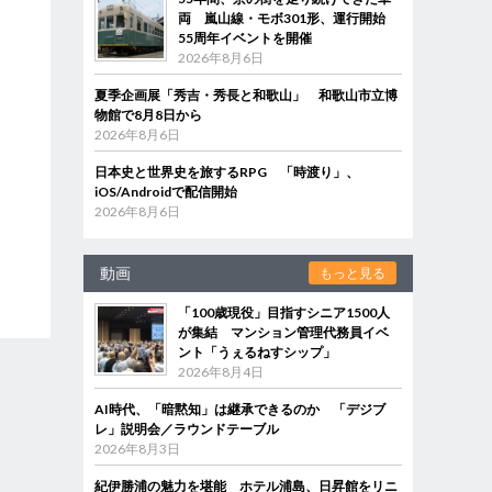
両 嵐山線・モボ301形、運行開始
55周年イベントを開催
2026年8月6日
夏季企画展「秀吉・秀長と和歌山」 和歌山市立博
物館で8月8日から
2026年8月6日
日本史と世界史を旅するRPG 「時渡り」、
iOS/Androidで配信開始
2026年8月6日
動画
もっと見る
「100歳現役」目指すシニア1500人
が集結 マンション管理代務員イベ
ント「うぇるねすシップ」
2026年8月4日
AI時代、「暗黙知」は継承できるのか 「デジブ
レ」説明会／ラウンドテーブル
2026年8月3日
紀伊勝浦の魅力を堪能 ホテル浦島、日昇館をリニ