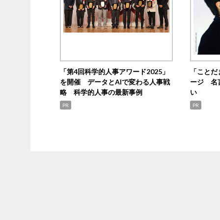
「第4回科学的人事アワード2025」
「ことだ
を開催 データとAIで変わる人事戦
ージ 名
略 科学的人事の最新事例
い
PR
PR