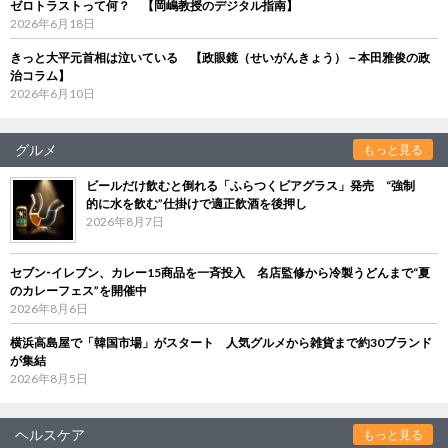
ゼロトラストって何？ 【岡嶋教授のデジタル指南】
2026年6月18日
きっと大平元首相は泣いている 【政眼鏡（せいがんきょう）－本田雅俊の政
治コラム】
2026年6月10日
グルメ
もっと見る
ビールだけ飲むと倒れる「ふらつくビアグラス」発売 “強制
的に水を飲む”仕掛けで適正飲酒を後押し
2026年8月7日
セブン‐イレブン、カレー15商品を一斉投入 名店監修から冷製うどんまで“夏
のカレーフェス”を開催中
2026年8月6日
横浜高島屋で「韓国市場」がスタート 人気グルメから雑貨まで約30ブランド
が集結
2026年8月5日
ヘルスケア
もっと見る