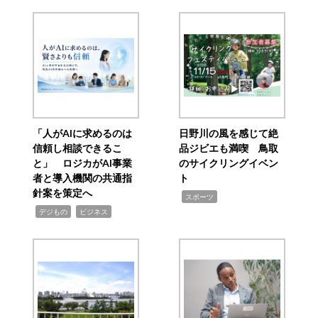
「人がAIに求めるのは
日野川の風を感じて絶
信頼し相談できるこ
品ジビエも満喫 鳥取
と」 ロジカがAI事業
のサイクリングイベン
者と導入機関の共通指
ト
針案を策定へ
,
スポーツ
,
,
デジもの
ビジネス