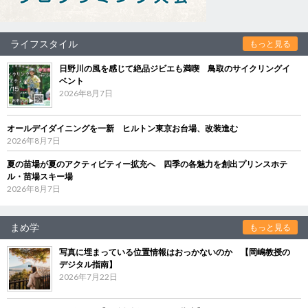
ライフスタイル
もっと見る
日野川の風を感じて絶品ジビエも満喫 鳥取のサイクリングイ
ベント
2026年8月7日
オールデイダイニングを一新 ヒルトン東京お台場、改装進む
2026年8月7日
夏の苗場が夏のアクティビティー拡充へ 四季の各魅力を創出プリンスホテ
ル・苗場スキー場
2026年8月7日
まめ学
もっと見る
写真に埋まっている位置情報はおっかないのか 【岡嶋教授の
デジタル指南】
2026年7月22日