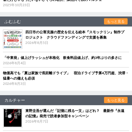
2025年10月23日
ふむふむ
もっと見る
四日市の公害克服の歴史を伝える絵本『スモックリン』制作プ
ロジェクト クラウドファンディングで支援を募集
2026年8月5日
「中東発」値上げラッシュが本格化 飲食料品値上げ、約3年ぶりの多さに
2026年8月4日
物価高でも「夏は家族で長距離ドライブ」 宿泊ドライブ予算4万円超、渋滞・
猛暑への備えも必須
2026年8月3日
カルチャー
もっと見る
東野圭吾が選んだ「記憶に残る一文」はどれ？ 最新作『永遠
の記憶』発売で読者参加型キャンペーン
2026年8月7日