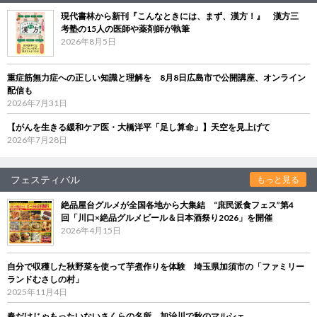
現代書林から新刊『こんなときには、まず、漢方！』 漢方三
考塾の15人の医師や薬剤師が執筆
2026年8月5日
重症筋無力症への正しい知識と理解を 8月8日広島市で公開講座、オンライン
配信も
2026年7月31日
【がんを生きる緩和ケア医・大橋洋平「足し算命」】天空を見上げて
2026年7月28日
フェスティバル
もっと見る
絶品屋台グルメが全国各地から大集結 “庶民派食フェス”第4
回「川口×絶品グルメビール＆日本酒祭り2026」を開催
2026年4月15日
自分で収穫した秋野菜を使って芋煮作りを体験 埼玉県加須市の「ファミリー
ランドむさしの村」
2025年11月4日
春だけじゃもったいないさくらの名所、加治川で秋のマルシェ