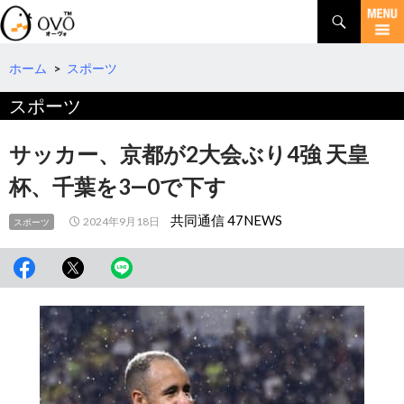
検
索
コ
ン
テ
ホーム
>
スポーツ
ン
スポーツ
ツ
へ
移
サッカー、京都が2大会ぶり4強 天皇
動
杯、千葉を3―0で下す
共同通信 47NEWS
2024年9月18日
スポーツ