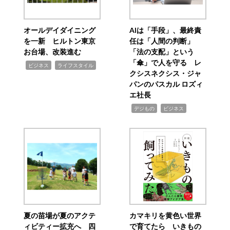
オールデイダイニング
AIは「手段」、最終責
を一新 ヒルトン東京
任は「人間の判断」
お台場、改装進む
「法の支配」という
「傘」で人を守る レ
,
,
ビジネス
ライフスタイル
クシスネクシス・ジャ
パンのパスカル ロズィ
エ社長
,
,
デジもの
ビジネス
夏の苗場が夏のアクテ
カマキリを黄色い世界
ィビティー拡充へ 四
で育てたら いきもの