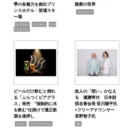
季の各魅力を創出プリ
観察の世界
ンスホテル・苗場スキ
,
カルチャー
ー場
,
,
,
おでかけ
ビジネス
ライ
フスタイル
ビールだけ飲むと倒れ
故人の「想い」かなえ
る「ふらつくビアグラ
る 遺贈寄付 日本財
ス」発売 “強制的に水
団名誉会長 笹川陽平氏
を飲む”仕掛けで適正飲
×フリーアナウンサー
酒を後押し
長野智子氏
,
,
グルメ
ライフスタイル
PR