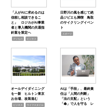
「人がAIに求めるのは
日野川の風を感じて絶
信頼し相談できるこ
品ジビエも満喫 鳥取
と」 ロジカがAI事業
のサイクリングイベン
者と導入機関の共通指
ト
針案を策定へ
,
スポーツ
,
,
デジもの
ビジネス
オールデイダイニング
AIは「手段」、最終責
を一新 ヒルトン東京
任は「人間の判断」
お台場、改装進む
「法の支配」という
「傘」で人を守る レ
,
,
ビジネス
ライフスタイル