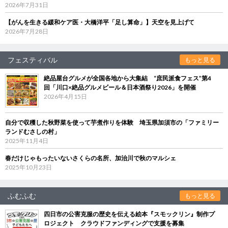
2026年7月31日
【がんを生きる緩和ケア医・大橋洋平「足し算命」】天空を見上げて
2026年7月28日
フェスティバル
もっと見る
絶品屋台グルメが全国各地から大集結 “庶民派食フェス”第4
回「川口×絶品グルメビール＆日本酒祭り2026」を開催
2026年4月15日
自分で収穫した秋野菜を使って芋煮作りを体験 埼玉県加須市の「ファミリー
ランドむさしの村」
2025年11月4日
春だけじゃもったいないさくらの名所、加治川で秋のマルシェ
2025年10月23日
ふむふむ
もっと見る
四日市の公害克服の歴史を伝える絵本『スモックリン』制作プ
ロジェクト クラウドファンディングで支援を募集