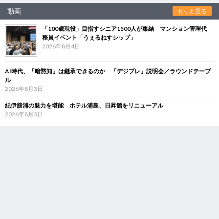
動画
もっと見る
「100歳現役」目指すシニア1500人が集結 マンション管理代
務員イベント「うぇるねすシップ」
2026年8月4日
AI時代、「暗黙知」は継承できるのか 「デジブレ」説明会／ラウンドテーブ
ル
2026年8月3日
紀伊勝浦の魅力を堪能 ホテル浦島、日昇館をリニューアル
2026年8月3日