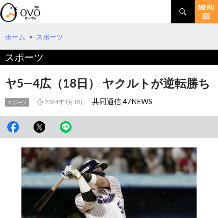
検
索
コ
ン
テ
ホーム
>
スポーツ
ン
スポーツ
ツ
へ
移
ヤ5―4広（18日） ヤクルトが逆転勝ち
動
共同通信 47NEWS
2024年9月18日
スポーツ