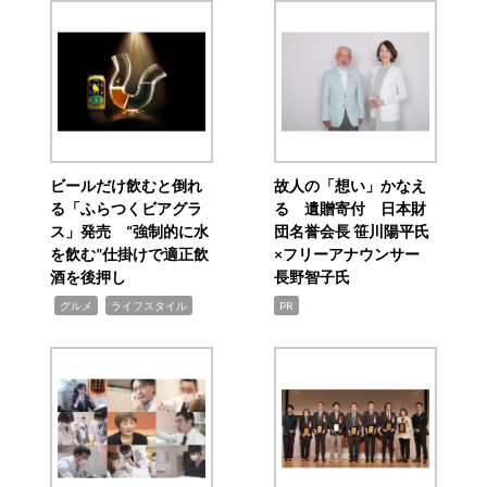
ビールだけ飲むと倒れ
故人の「想い」かなえ
る「ふらつくビアグラ
る 遺贈寄付 日本財
ス」発売 “強制的に水
団名誉会長 笹川陽平氏
を飲む”仕掛けで適正飲
×フリーアナウンサー
酒を後押し
長野智子氏
,
,
グルメ
ライフスタイル
PR