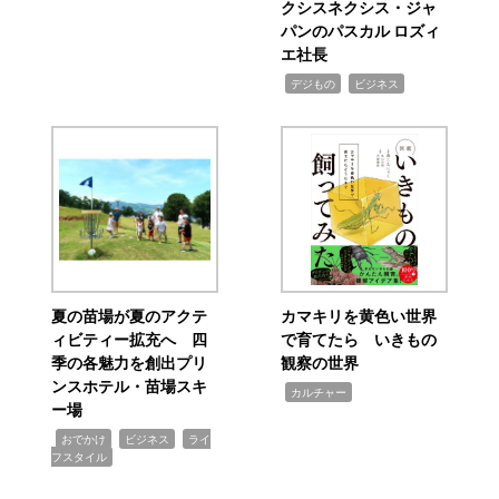
クシスネクシス・ジャ
パンのパスカル ロズィ
エ社長
,
,
デジもの
ビジネス
夏の苗場が夏のアクテ
カマキリを黄色い世界
ィビティー拡充へ 四
で育てたら いきもの
季の各魅力を創出プリ
観察の世界
ンスホテル・苗場スキ
,
カルチャー
ー場
,
,
,
おでかけ
ビジネス
ライ
フスタイル