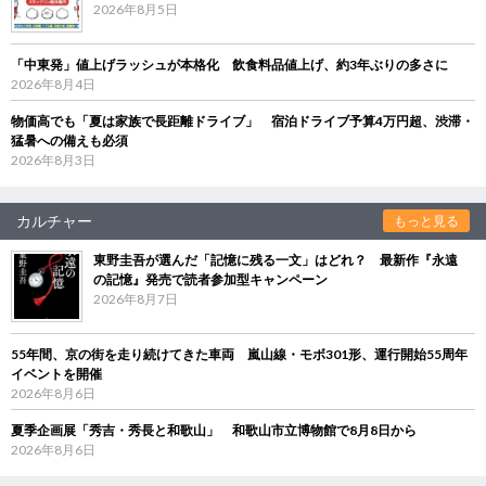
2026年8月5日
「中東発」値上げラッシュが本格化 飲食料品値上げ、約3年ぶりの多さに
2026年8月4日
物価高でも「夏は家族で長距離ドライブ」 宿泊ドライブ予算4万円超、渋滞・
猛暑への備えも必須
2026年8月3日
カルチャー
もっと見る
東野圭吾が選んだ「記憶に残る一文」はどれ？ 最新作『永遠
の記憶』発売で読者参加型キャンペーン
2026年8月7日
55年間、京の街を走り続けてきた車両 嵐山線・モボ301形、運行開始55周年
イベントを開催
2026年8月6日
夏季企画展「秀吉・秀長と和歌山」 和歌山市立博物館で8月8日から
2026年8月6日