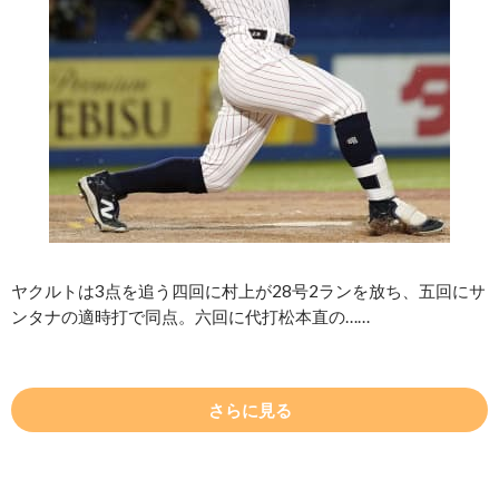
ヤクルトは3点を追う四回に村上が28号2ランを放ち、五回にサ
ンタナの適時打で同点。六回に代打松本直の……
さらに見る