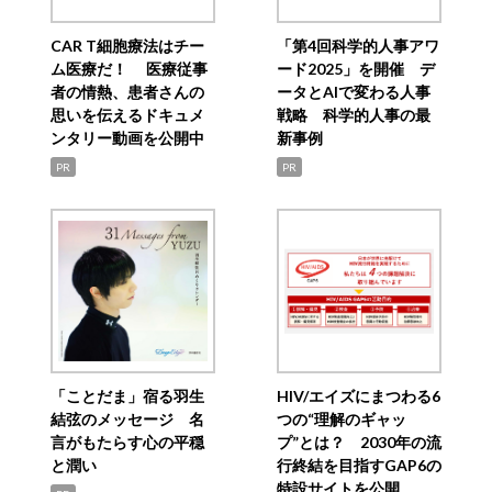
CAR T細胞療法はチー
「第4回科学的人事アワ
ム医療だ！ 医療従事
ード2025」を開催 デ
者の情熱、患者さんの
ータとAIで変わる人事
思いを伝えるドキュメ
戦略 科学的人事の最
ンタリー動画を公開中
新事例
PR
PR
「ことだま」宿る羽生
HIV/エイズにまつわる6
結弦のメッセージ 名
つの“理解のギャッ
言がもたらす心の平穏
プ”とは？ 2030年の流
と潤い
行終結を目指すGAP6の
特設サイトを公開