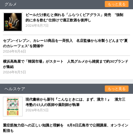
グルメ
もっと見る
ビールだけ飲むと倒れる「ふらつくビアグラス」発売 “強制
的に水を飲む”仕掛けで適正飲酒を後押し
2026年8月7日
セブン‐イレブン、カレー15商品を一斉投入 名店監修から冷製うどんまで“夏
のカレーフェス”を開催中
2026年8月6日
横浜高島屋で「韓国市場」がスタート 人気グルメから雑貨まで約30ブランド
が集結
2026年8月5日
ヘルスケア
もっと見る
現代書林から新刊『こんなときには、まず、漢方！』 漢方三
考塾の15人の医師や薬剤師が執筆
2026年8月5日
重症筋無力症への正しい知識と理解を 8月8日広島市で公開講座、オンライン
配信も