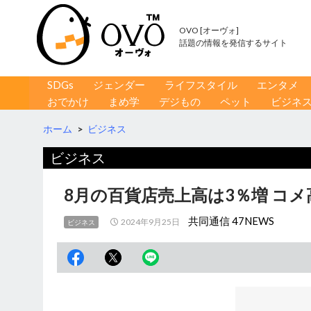
OVO [オーヴォ]
話題の情報を発信するサイト
コンテンツへ移動
検
SDGs
ジェンダー
ライフスタイル
エンタメ
索
おでかけ
まめ学
デジもの
ペット
ビジネ
ホーム
>
ビジネス
ビジネス
8月の百貨店売上高は3％増 コ
共同通信 47NEWS
2024年9月25日
ビジネス