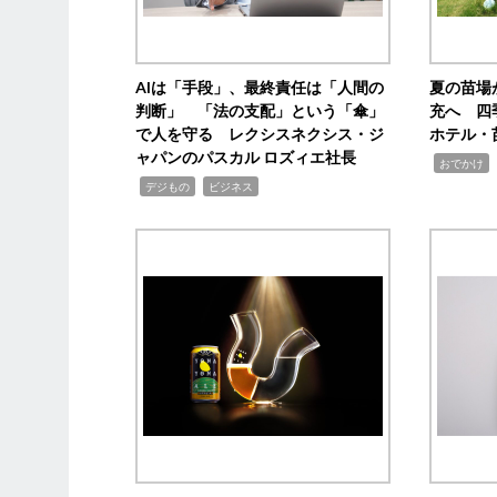
AIは「手段」、最終責任は「人間の
夏の苗場
判断」 「法の支配」という「傘」
充へ 四
で人を守る レクシスネクシス・ジ
ホテル・
ャパンのパスカル ロズィエ社長
,
,
おでかけ
,
,
デジもの
ビジネス