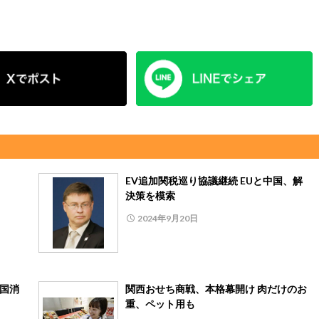
円
EV追加関税巡り協議継続 EUと中国、解
決策を模索
2024年9月20日
全国消
関西おせち商戦、本格幕開け 肉だけのお
重、ペット用も