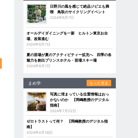
日野川の風を感じて絶品ジビエも満
喫 鳥取のサイクリングイベント
2026年8月7日
オールデイダイニングを一新 ヒルトン東京お台
場、改装進む
2026年8月7日
夏の苗場が夏のアクティビティー拡充へ 四季の各
魅力を創出プリンスホテル・苗場スキー場
2026年8月7日
まめ学
もっと見る
写真に埋まっている位置情報はおっ
かないのか 【岡嶋教授のデジタル
指南】
2026年7月22日
ゼロトラストって何？ 【岡嶋教授のデジタル指
南】
2026年6月18日