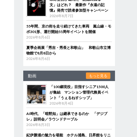
文」はどれ？ 最新作『永遠の記
憶』発売で読者参加型キャンペーン
2026年8月7日
55年間、京の街を走り続けてきた車両 嵐山線・モ
ボ301形、運行開始55周年イベントを開催
2026年8月6日
夏季企画展「秀吉・秀長と和歌山」 和歌山市立博
物館で8月8日から
2026年8月6日
動画
もっと見る
「100歳現役」目指すシニア1500人
が集結 マンション管理代務員イベ
ント「うぇるねすシップ」
2026年8月4日
AI時代、「暗黙知」は継承できるのか 「デジブ
レ」説明会／ラウンドテーブル
2026年8月3日
紀伊勝浦の魅力を堪能 ホテル浦島、日昇館をリニ