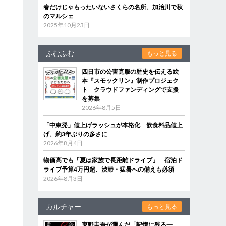
春だけじゃもったいないさくらの名所、加治川で秋
のマルシェ
2025年10月23日
ふむふむ
もっと見る
四日市の公害克服の歴史を伝える絵
本『スモックリン』制作プロジェク
ト クラウドファンディングで支援
を募集
2026年8月5日
「中東発」値上げラッシュが本格化 飲食料品値上
げ、約3年ぶりの多さに
2026年8月4日
物価高でも「夏は家族で長距離ドライブ」 宿泊ド
ライブ予算4万円超、渋滞・猛暑への備えも必須
2026年8月3日
カルチャー
もっと見る
東野圭吾が選んだ「記憶に残る一