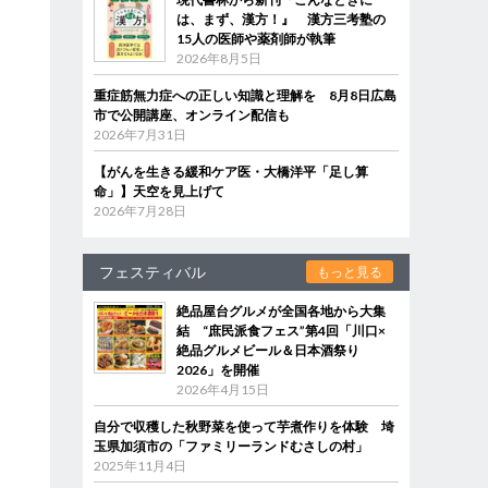
は、まず、漢方！』 漢方三考塾の
15人の医師や薬剤師が執筆
2026年8月5日
重症筋無力症への正しい知識と理解を 8月8日広島
市で公開講座、オンライン配信も
2026年7月31日
【がんを生きる緩和ケア医・大橋洋平「足し算
命」】天空を見上げて
2026年7月28日
フェスティバル
もっと見る
絶品屋台グルメが全国各地から大集
結 “庶民派食フェス”第4回「川口×
絶品グルメビール＆日本酒祭り
2026」を開催
2026年4月15日
自分で収穫した秋野菜を使って芋煮作りを体験 埼
玉県加須市の「ファミリーランドむさしの村」
2025年11月4日