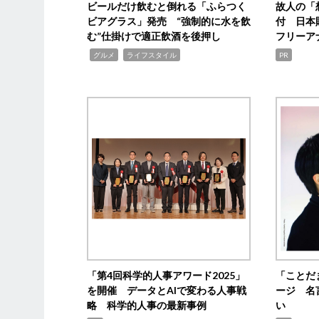
ビールだけ飲むと倒れる「ふらつく
故人の「
ビアグラス」発売 “強制的に水を飲
付 日本
む”仕掛けで適正飲酒を後押し
フリーア
,
,
グルメ
ライフスタイル
PR
「第4回科学的人事アワード2025」
「ことだ
を開催 データとAIで変わる人事戦
ージ 名
略 科学的人事の最新事例
い