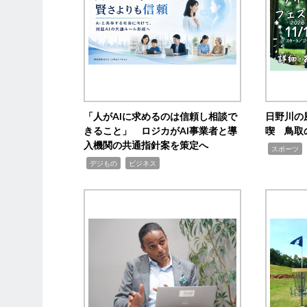
「人がAIに求めるのは信頼し相談で
日野川の
きること」 ロジカがAI事業者と導
喫 鳥取
入機関の共通指針案を策定へ
,
スポーツ
,
,
デジもの
ビジネス