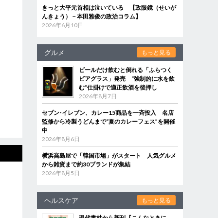
きっと大平元首相は泣いている 【政眼鏡（せいが
んきょう）－本田雅俊の政治コラム】
2026年6月10日
グルメ
もっと見る
ビールだけ飲むと倒れる「ふらつく
ビアグラス」発売 “強制的に水を飲
む”仕掛けで適正飲酒を後押し
2026年8月7日
セブン‐イレブン、カレー15商品を一斉投入 名店
監修から冷製うどんまで“夏のカレーフェス”を開催
中
2026年8月6日
横浜高島屋で「韓国市場」がスタート 人気グルメ
から雑貨まで約30ブランドが集結
2026年8月5日
ヘルスケア
もっと見る
現代書林から新刊『こんなときに