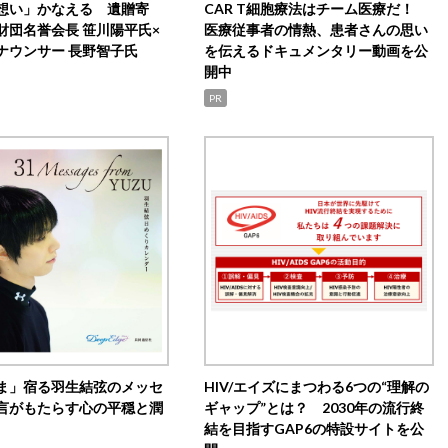
想い」かなえる 遺贈寄
CAR T細胞療法はチーム医療だ！
財団名誉会長 笹川陽平氏×
医療従事者の情熱、患者さんの思い
ナウンサー 長野智子氏
を伝えるドキュメンタリー動画を公
開中
PR
ま」宿る羽生結弦のメッセ
HIV/エイズにまつわる6つの“理解の
言がもたらす心の平穏と潤
ギャップ”とは？ 2030年の流行終
結を目指すGAP6の特設サイトを公