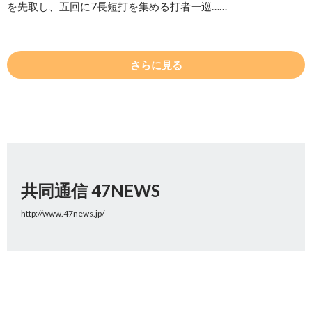
を先取し、五回に7長短打を集める打者一巡……
さらに見る
共同通信 47NEWS
http://www.47news.jp/