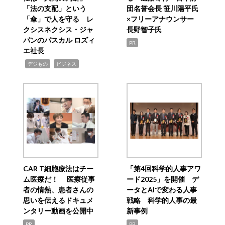
「法の支配」という
団名誉会長 笹川陽平氏
「傘」で人を守る レ
×フリーアナウンサー
クシスネクシス・ジャ
長野智子氏
パンのパスカル ロズィ
PR
エ社長
,
,
デジもの
ビジネス
CAR T細胞療法はチー
「第4回科学的人事アワ
ム医療だ！ 医療従事
ード2025」を開催 デ
者の情熱、患者さんの
ータとAIで変わる人事
思いを伝えるドキュメ
戦略 科学的人事の最
ンタリー動画を公開中
新事例
PR
PR