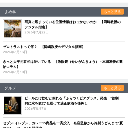
まめ学
もっと見る
写真に埋まっている位置情報はおっかないのか 【岡嶋教授の
デジタル指南】
2026年7月22日
ゼロトラストって何？ 【岡嶋教授のデジタル指南】
2026年6月18日
きっと大平元首相は泣いている 【政眼鏡（せいがんきょう）－本田雅俊の政
治コラム】
2026年6月10日
グルメ
もっと見る
ビールだけ飲むと倒れる「ふらつくビアグラス」発売 “強制
的に水を飲む”仕掛けで適正飲酒を後押し
2026年8月7日
セブン‐イレブン、カレー15商品を一斉投入 名店監修から冷製うどんまで“夏