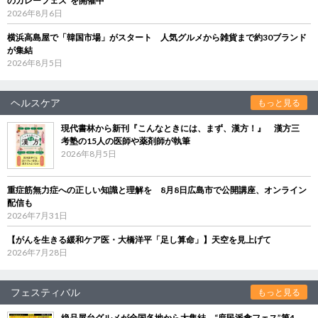
のカレーフェス”を開催中
2026年8月6日
横浜高島屋で「韓国市場」がスタート 人気グルメから雑貨まで約30ブランド
が集結
2026年8月5日
ヘルスケア
もっと見る
現代書林から新刊『こんなときには、まず、漢方！』 漢方三
考塾の15人の医師や薬剤師が執筆
2026年8月5日
重症筋無力症への正しい知識と理解を 8月8日広島市で公開講座、オンライン
配信も
2026年7月31日
【がんを生きる緩和ケア医・大橋洋平「足し算命」】天空を見上げて
2026年7月28日
フェスティバル
もっと見る
絶品屋台グルメが全国各地から大集結 “庶民派食フェス”第4