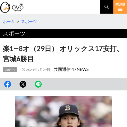
検
索
コ
ン
テ
ホーム
>
スポーツ
ン
スポーツ
ツ
へ
移
楽1―8オ（29日） オリックス17安打、
動
宮城6勝目
共同通信 47NEWS
2024年9月29日
スポーツ