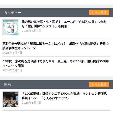
カルチャー
もっと見る
旅の思い出を五・七・五で！ エースが「かばんの日」に合わ
せ「旅行川柳コンテスト」を開催
2026年8月7日
東野圭吾が選んだ「記憶に残る一文」はどれ？ 最新作『永遠の記憶』発売で
読者参加型キャンペーン
2026年8月7日
55年間、京の街を走り続けてきた車両 嵐山線・モボ301形、運行開始55周年
イベントを開催
2026年8月6日
動画
もっと見る
「100歳現役」目指すシニア1500人が集結 マンション管理代
務員イベント「うぇるねすシップ」
2026年8月4日