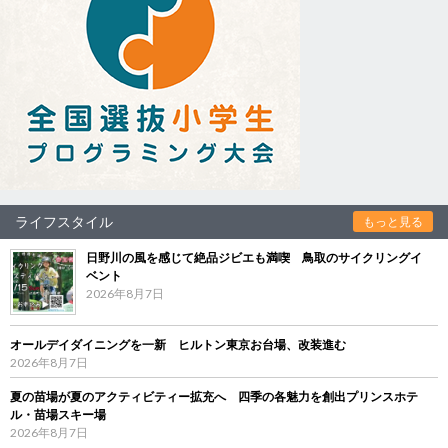
ライフスタイル
もっと見る
日野川の風を感じて絶品ジビエも満喫 鳥取のサイクリングイ
ベント
2026年8月7日
オールデイダイニングを一新 ヒルトン東京お台場、改装進む
2026年8月7日
夏の苗場が夏のアクティビティー拡充へ 四季の各魅力を創出プリンスホテ
ル・苗場スキー場
2026年8月7日