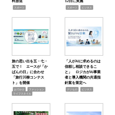
料放送
12日に実施
,
,
,
スポーツ
スポーツ
ビジネス
旅の思い出を五・七・
「人がAIに求めるのは
五で！ エースが「か
信頼し相談できるこ
ばんの日」に合わせ
と」 ロジカがAI事業
「旅行川柳コンテス
者と導入機関の共通指
ト」を開催
針案を策定へ
,
,
,
,
,
おでかけ
ファッション
デジもの
ビジネス
ライフスタイル