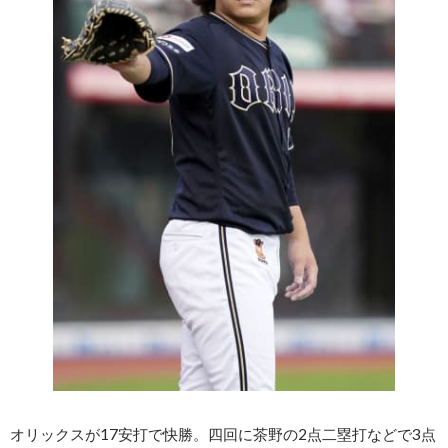
オリックスが17安打で快勝。四回に茶野の2点二塁打などで3点