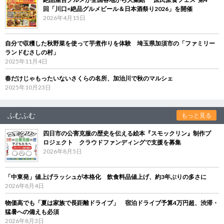
回「川口×絶品グルメビール＆日本酒祭り2026」を開催
2026年4月15日
自分で収穫した秋野菜を使って芋煮作りを体験 埼玉県加須市の「ファミリー
ランドむさしの村」
2025年11月4日
春だけじゃもったいないさくらの名所、加治川で秋のマルシェ
2025年10月23日
ふむふむ
もっと見る
四日市の公害克服の歴史を伝える絵本『スモックリン』制作プ
ロジェクト クラウドファンディングで支援を募集
2026年8月5日
「中東発」値上げラッシュが本格化 飲食料品値上げ、約3年ぶりの多さに
2026年8月4日
物価高でも「夏は家族で長距離ドライブ」 宿泊ドライブ予算4万円超、渋滞・
猛暑への備えも必須
2026年8月3日