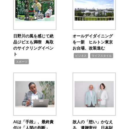
日野川の風を感じて絶
オールデイダイニング
品ジビエも満喫 鳥取
を一新 ヒルトン東京
のサイクリングイベン
お台場、改装進む
ト
,
,
ビジネス
ライフスタイル
,
スポーツ
AIは「手段」、最終責
故人の「想い」かなえ
任は「人間の判断」
る 遺贈寄付 日本財