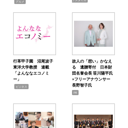
フスタイル
,
グルメ
行革甲子園 沼尾波子
故人の「想い」かなえ
東洋大学教授 連載
る 遺贈寄付 日本財
「よんななエコノミ
団名誉会長 笹川陽平氏
ー」
×フリーアナウンサー
長野智子氏
,
ビジネス
PR