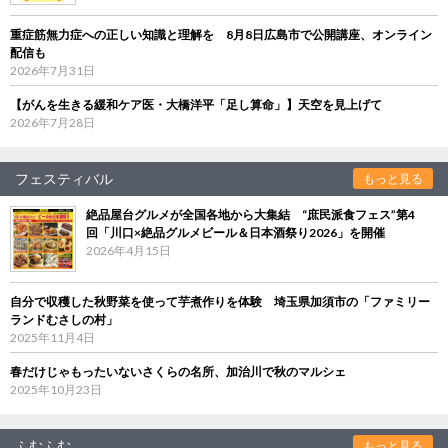
重症筋無力症への正しい知識と理解を 8月8日広島市で公開講座、オンライン
配信も
2026年7月31日
【がんを生きる緩和ケア医・大橋洋平「足し算命」】天空を見上げて
2026年7月28日
フェスティバル
もっと見る
絶品屋台グルメが全国各地から大集結 “庶民派食フェス”第4
回「川口×絶品グルメビール＆日本酒祭り2026」を開催
2026年4月15日
自分で収穫した秋野菜を使って芋煮作りを体験 埼玉県加須市の「ファミリー
ランドむさしの村」
2025年11月4日
春だけじゃもったいないさくらの名所、加治川で秋のマルシェ
2025年10月23日
ふむふむ
もっと見る