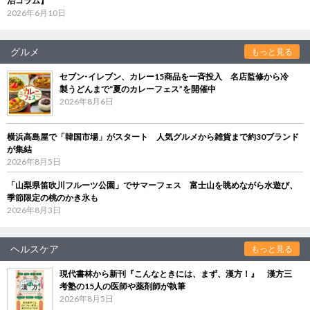
治コラム】
2026年6月10日
グルメ
もっと見る
セブン‐イレブン、カレー15商品を一斉投入 名店監修から冷
製うどんまで“夏のカレーフェス”を開催中
2026年8月6日
横浜高島屋で「韓国市場」がスタート 人気グルメから雑貨まで約30ブランド
が集結
2026年8月5日
「山梨県笛吹川フルーツ公園」でサマーフェス 富士山を眺めながら水遊び、
季節限定の桃のかき氷も
2026年8月3日
ヘルスケア
もっと見る
現代書林から新刊『こんなときには、まず、漢方！』 漢方三
考塾の15人の医師や薬剤師が執筆
2026年8月5日