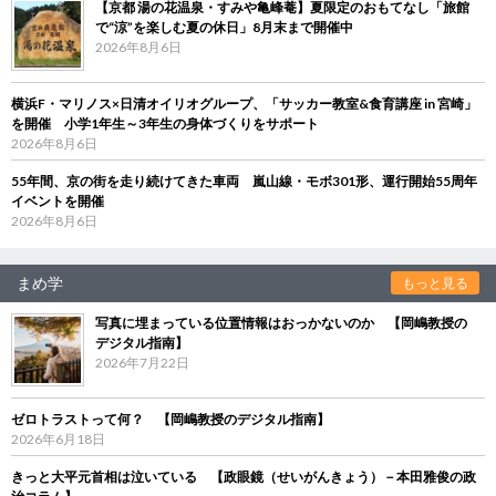
【京都 湯の花温泉・すみや亀峰菴】夏限定のおもてなし「旅館
で“涼”を楽しむ夏の休日」8月末まで開催中
2026年8月6日
横浜F・マリノス×日清オイリオグループ、「サッカー教室&食育講座 in 宮崎」
を開催 小学1年生～3年生の身体づくりをサポート
2026年8月6日
55年間、京の街を走り続けてきた車両 嵐山線・モボ301形、運行開始55周年
イベントを開催
2026年8月6日
まめ学
もっと見る
写真に埋まっている位置情報はおっかないのか 【岡嶋教授の
デジタル指南】
2026年7月22日
ゼロトラストって何？ 【岡嶋教授のデジタル指南】
2026年6月18日
きっと大平元首相は泣いている 【政眼鏡（せいがんきょう）－本田雅俊の政