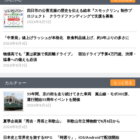
四日市の公害克服の歴史を伝える絵本『スモックリン』制作プ
ロジェクト クラウドファンディングで支援を募集
2026年8月5日
「中東発」値上げラッシュが本格化 飲食料品値上げ、約3年ぶりの多さに
2026年8月4日
物価高でも「夏は家族で長距離ドライブ」 宿泊ドライブ予算4万円超、渋滞・
猛暑への備えも必須
2026年8月3日
カルチャー
もっと見る
55年間、京の街を走り続けてきた車両 嵐山線・モボ301形、
運行開始55周年イベントを開催
2026年8月6日
夏季企画展「秀吉・秀長と和歌山」 和歌山市立博物館で8月8日から
2026年8月6日
日本史と世界史を旅するRPG 「時渡り」、iOS/Androidで配信開始