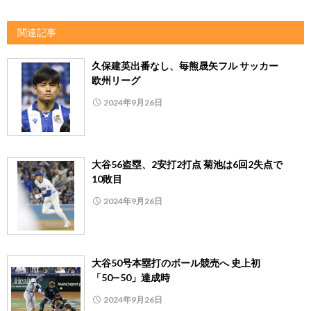
関連記事
久保建英出番なし、毎熊晟矢フル サッカー
欧州リーグ
2024年9月26日
大谷56盗塁、2安打2打点 菊池は6回2失点で
10敗目
2024年9月26日
大谷50号本塁打のボール競売へ 史上初
「50―50」達成時
2024年9月26日