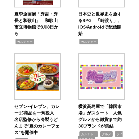
夏季企画展「秀吉・秀
日本史と世界史を旅す
長と和歌山」 和歌山
るRPG 「時渡り」、
市立博物館で8月8日か
iOS/Androidで配信開
ら
始
,
,
カルチャー
カルチャー
セブン‐イレブン、カレ
横浜高島屋で「韓国市
ー15商品を一斉投入
場」がスタート 人気
名店監修から冷製うど
グルメから雑貨まで約
んまで“夏のカレーフェ
30ブランドが集結
ス”を開催中
,
,
,
カルチャー
グルメ
ライ