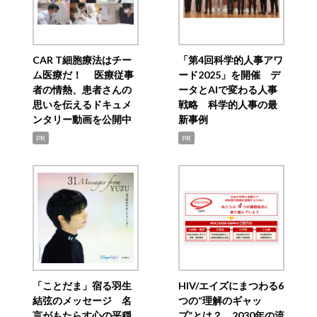
CAR T細胞療法はチー
「第4回科学的人事アワ
ム医療だ！ 医療従事
ード2025」を開催 デ
者の情熱、患者さんの
ータとAIで変わる人事
思いを伝えるドキュメ
戦略 科学的人事の最
ンタリー動画を公開中
新事例
PR
PR
「ことだま」宿る羽生
HIV/エイズにまつわる6
結弦のメッセージ 名
つの“理解のギャッ
言がもたらす心の平穏
プ”とは？ 2030年の流