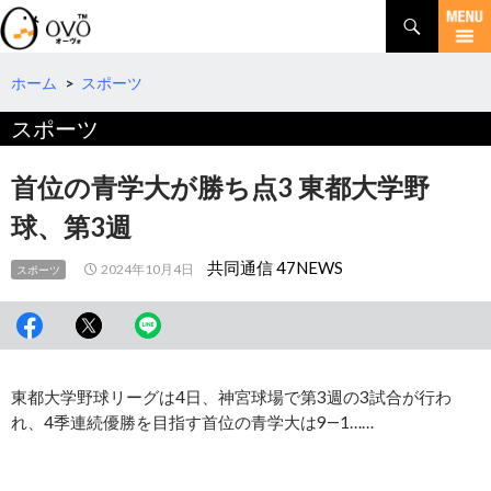
検
索
コ
ン
テ
ホーム
>
スポーツ
ン
スポーツ
ツ
へ
移
首位の青学大が勝ち点3 東都大学野
動
球、第3週
共同通信 47NEWS
2024年10月4日
スポーツ
東都大学野球リーグは4日、神宮球場で第3週の3試合が行わ
れ、4季連続優勝を目指す首位の青学大は9―1……