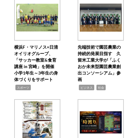
横浜F・マリノス×日清
先端技術で園芸農業の
オイリオグループ、
持続的発展目指す 久
「サッカー教室&食育
留米工業大学が「ふく
講座 in 宮崎」を開催
おか未来型園芸農業創
小学1年生～3年生の身
出コンソーシアム」参
体づくりをサポート
画
,
,
,
スポーツ
ビジネス
社会