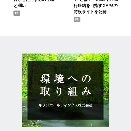
と潤い
行終結を目指すGAP6の
特設サイトを公開
PR
PR