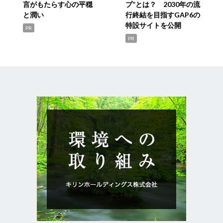
言がもたらす心の平穏
プ”とは？ 2030年の流
と潤い
行終結を目指すGAP6の
特設サイトを公開
PR
PR