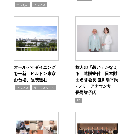
,
,
デジもの
ビジネス
オールデイダイニング
故人の「想い」かなえ
を一新 ヒルトン東京
る 遺贈寄付 日本財
お台場、改装進む
団名誉会長 笹川陽平氏
×フリーアナウンサー
,
,
ビジネス
ライフスタイル
長野智子氏
PR