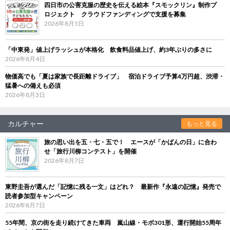
四日市の公害克服の歴史を伝える絵本『スモックリン』制作プ
ロジェクト クラウドファンディングで支援を募集
2026年8月5日
「中東発」値上げラッシュが本格化 飲食料品値上げ、約3年ぶりの多さに
2026年8月4日
物価高でも「夏は家族で長距離ドライブ」 宿泊ドライブ予算4万円超、渋滞・
猛暑への備えも必須
2026年8月3日
カルチャー
もっと見る
旅の思い出を五・七・五で！ エースが「かばんの日」に合わ
せ「旅行川柳コンテスト」を開催
2026年8月7日
東野圭吾が選んだ「記憶に残る一文」はどれ？ 最新作『永遠の記憶』発売で
読者参加型キャンペーン
2026年8月7日
55年間、京の街を走り続けてきた車両 嵐山線・モボ301形、運行開始55周年