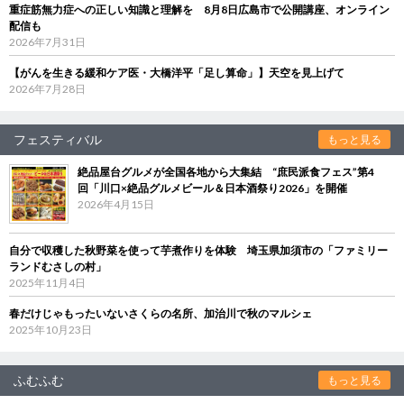
重症筋無力症への正しい知識と理解を 8月8日広島市で公開講座、オンライン
配信も
2026年7月31日
【がんを生きる緩和ケア医・大橋洋平「足し算命」】天空を見上げて
2026年7月28日
フェスティバル
もっと見る
絶品屋台グルメが全国各地から大集結 “庶民派食フェス”第4
回「川口×絶品グルメビール＆日本酒祭り2026」を開催
2026年4月15日
自分で収穫した秋野菜を使って芋煮作りを体験 埼玉県加須市の「ファミリー
ランドむさしの村」
2025年11月4日
春だけじゃもったいないさくらの名所、加治川で秋のマルシェ
2025年10月23日
ふむふむ
もっと見る