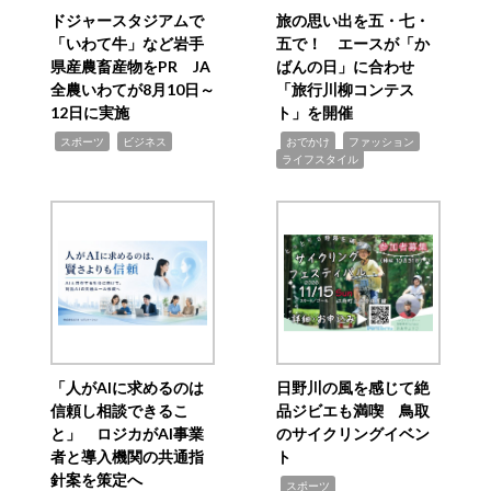
ドジャースタジアムで
旅の思い出を五・七・
「いわて牛」など岩手
五で！ エースが「か
県産農畜産物をPR JA
ばんの日」に合わせ
全農いわてが8月10日～
「旅行川柳コンテス
12日に実施
ト」を開催
,
,
,
,
,
スポーツ
ビジネス
おでかけ
ファッション
ライフスタイル
「人がAIに求めるのは
日野川の風を感じて絶
信頼し相談できるこ
品ジビエも満喫 鳥取
と」 ロジカがAI事業
のサイクリングイベン
者と導入機関の共通指
ト
針案を策定へ
,
スポーツ