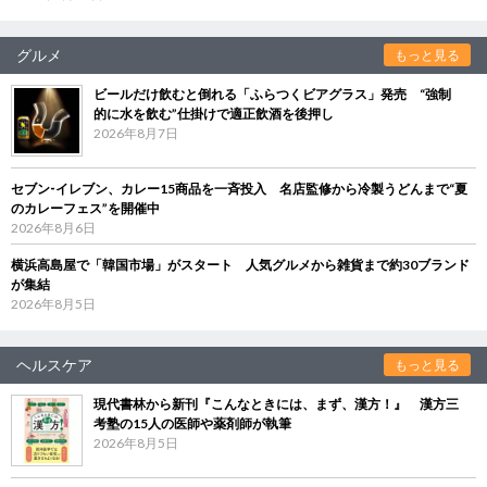
グルメ
もっと見る
ビールだけ飲むと倒れる「ふらつくビアグラス」発売 “強制
的に水を飲む”仕掛けで適正飲酒を後押し
2026年8月7日
セブン‐イレブン、カレー15商品を一斉投入 名店監修から冷製うどんまで“夏
のカレーフェス”を開催中
2026年8月6日
横浜高島屋で「韓国市場」がスタート 人気グルメから雑貨まで約30ブランド
が集結
2026年8月5日
ヘルスケア
もっと見る
現代書林から新刊『こんなときには、まず、漢方！』 漢方三
考塾の15人の医師や薬剤師が執筆
2026年8月5日