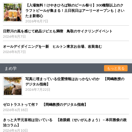
【入場無料！けやきひろば秋のビール祭り】300種類以上のク
ラフトビールが集まる！土日祝日はアーリーオープンも｜さい
たま新都心
2026年8月7日
日野川の風を感じて絶品ジビエも満喫 鳥取のサイクリングイベント
2026年8月7日
オールデイダイニングを一新 ヒルトン東京お台場、改装進む
2026年8月7日
まめ学
もっと見る
写真に埋まっている位置情報はおっかないのか 【岡嶋教授の
デジタル指南】
2026年7月22日
ゼロトラストって何？ 【岡嶋教授のデジタル指南】
2026年6月18日
きっと大平元首相は泣いている 【政眼鏡（せいがんきょう）－本田雅俊の政
治コラム】
2026年6月10日