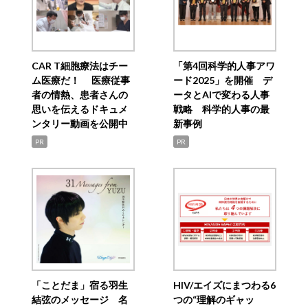
CAR T細胞療法はチー
「第4回科学的人事アワ
ム医療だ！ 医療従事
ード2025」を開催 デ
者の情熱、患者さんの
ータとAIで変わる人事
思いを伝えるドキュメ
戦略 科学的人事の最
ンタリー動画を公開中
新事例
PR
PR
「ことだま」宿る羽生
HIV/エイズにまつわる6
結弦のメッセージ 名
つの“理解のギャッ