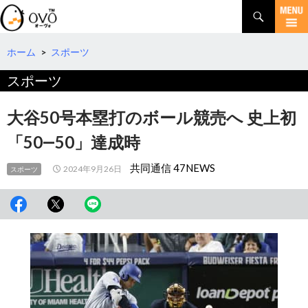
検
索
コ
ン
テ
ホーム
>
スポーツ
ン
スポーツ
ツ
へ
移
大谷50号本塁打のボール競売へ 史上初
動
「50―50」達成時
共同通信 47NEWS
2024年9月26日
スポーツ