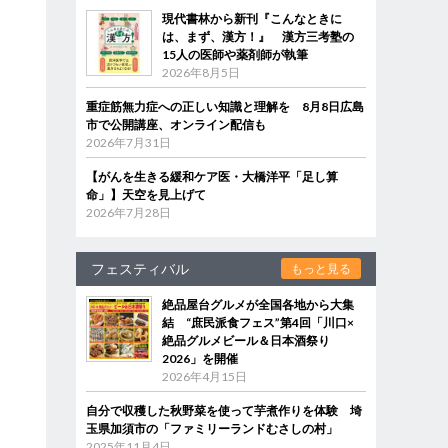
現代書林から新刊『こんなときに
は、まず、漢方！』 漢方三考塾の
15人の医師や薬剤師が執筆
2026年8月5日
重症筋無力症への正しい知識と理解を 8月8日広島
市で公開講座、オンライン配信も
2026年7月31日
【がんを生きる緩和ケア医・大橋洋平「足し算
命」】天空を見上げて
2026年7月28日
フェスティバル
もっと見る
絶品屋台グルメが全国各地から大集
結 “庶民派食フェス”第4回「川口×
絶品グルメビール＆日本酒祭り
2026」を開催
2026年4月15日
自分で収穫した秋野菜を使って芋煮作りを体験 埼
玉県加須市の「ファミリーランドむさしの村」
2025年11月4日