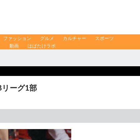
ファッション
グルメ
カルチャー
スポーツ
ス
動画
はばたけラボ
Bリーグ1部