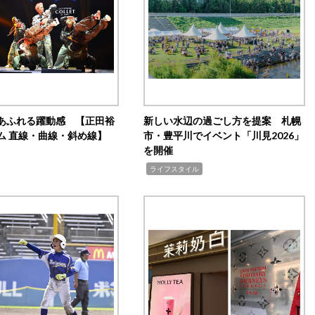
あふれる躍動感 【正田裕
新しい水辺の過ごし方を提案 札幌
ム 直線・曲線・斜め線】
市・豊平川でイベント「川見2026」
を開催
,
ライフスタイル