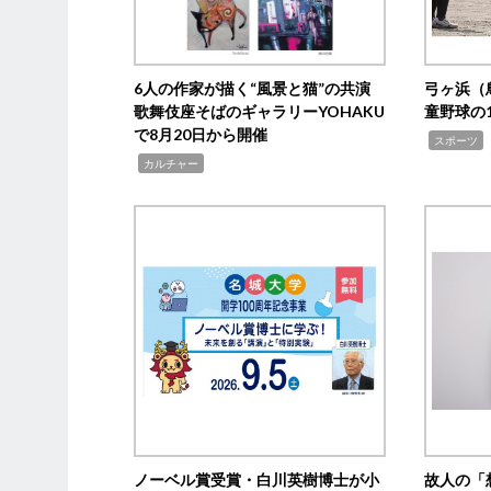
6人の作家が描く“風景と猫”の共演
弓ヶ浜（
歌舞伎座そばのギャラリーYOHAKU
童野球の
で8月20日から開催
,
スポーツ
,
カルチャー
ノーベル賞受賞・白川英樹博士が小
故人の「