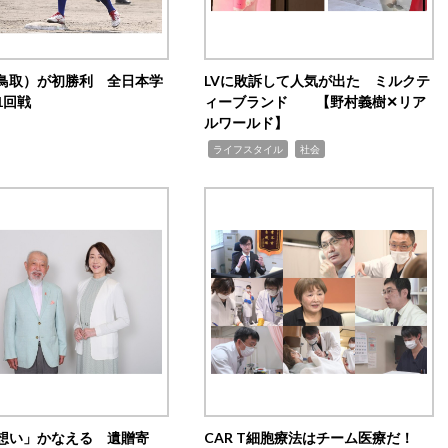
鳥取）が初勝利 全日本学
LVに敗訴して人気が出た ミルクテ
1回戦
ィーブランド 【野村義樹✕リア
ルワールド】
,
,
ライフスタイル
社会
想い」かなえる 遺贈寄
CAR T細胞療法はチーム医療だ！