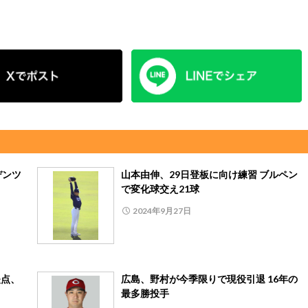
デンツ
山本由伸、29日登板に向け練習 ブルペン
で変化球交え21球
2024年9月27日
失点、
広島、野村が今季限りで現役引退 16年の
最多勝投手