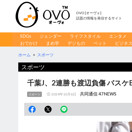
OVO [オーヴォ]
話題の情報を発信するサイト
コンテンツへ移動
検
SDGs
ジェンダー
ライフスタイル
エンタメ
索
おでかけ
まめ学
デジもの
ペット
ビジネ
ホーム
>
スポーツ
スポーツ
千葉J、2連勝も渡辺負傷 バスケ
共同通信 47NEWS
2024年10月6日
スポーツ