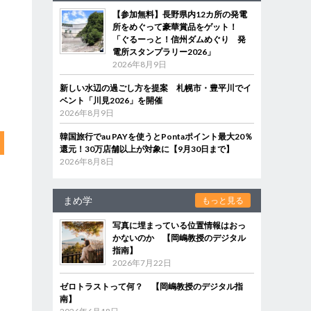
【参加無料】長野県内12カ所の発電
所をめぐって豪華賞品をゲット！
「ぐるーっと！信州ダムめぐり 発
電所スタンプラリー2026」
2026年8月9日
新しい水辺の過ごし方を提案 札幌市・豊平川でイ
ベント「川見2026」を開催
2026年8月9日
韓国旅行でau PAYを使うとPontaポイント最大20％
還元！30万店舗以上が対象に【9月30日まで】
2026年8月8日
まめ学
もっと見る
写真に埋まっている位置情報はおっ
かないのか 【岡嶋教授のデジタル
指南】
2026年7月22日
ゼロトラストって何？ 【岡嶋教授のデジタル指
南】