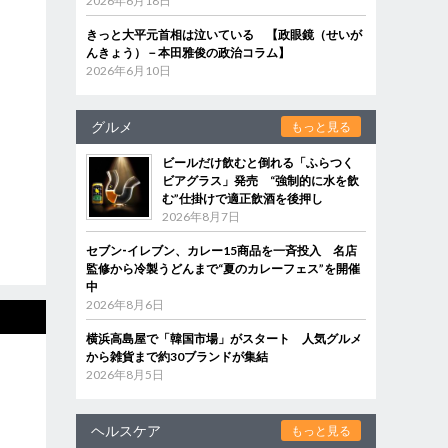
2026年6月18日
きっと大平元首相は泣いている 【政眼鏡（せいが
んきょう）－本田雅俊の政治コラム】
2026年6月10日
グルメ
もっと見る
ビールだけ飲むと倒れる「ふらつく
ビアグラス」発売 “強制的に水を飲
む”仕掛けで適正飲酒を後押し
2026年8月7日
セブン‐イレブン、カレー15商品を一斉投入 名店
監修から冷製うどんまで“夏のカレーフェス”を開催
中
2026年8月6日
横浜高島屋で「韓国市場」がスタート 人気グルメ
から雑貨まで約30ブランドが集結
2026年8月5日
ヘルスケア
もっと見る