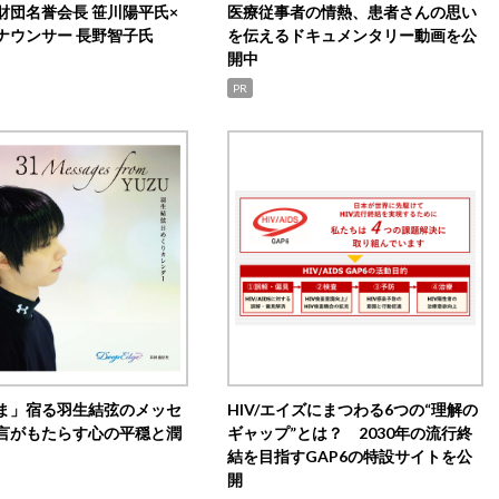
財団名誉会長 笹川陽平氏×
医療従事者の情熱、患者さんの思い
ナウンサー 長野智子氏
を伝えるドキュメンタリー動画を公
開中
PR
ま」宿る羽生結弦のメッセ
HIV/エイズにまつわる6つの“理解の
言がもたらす心の平穏と潤
ギャップ”とは？ 2030年の流行終
結を目指すGAP6の特設サイトを公
開