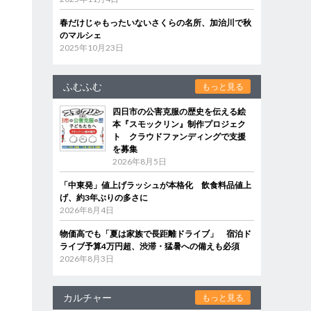
春だけじゃもったいないさくらの名所、加治川で秋
のマルシェ
2025年10月23日
ふむふむ
もっと見る
四日市の公害克服の歴史を伝える絵
本『スモックリン』制作プロジェク
ト クラウドファンディングで支援
を募集
2026年8月5日
「中東発」値上げラッシュが本格化 飲食料品値上
げ、約3年ぶりの多さに
2026年8月4日
物価高でも「夏は家族で長距離ドライブ」 宿泊ド
ライブ予算4万円超、渋滞・猛暑への備えも必須
2026年8月3日
カルチャー
もっと見る