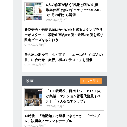
6人の作家が描く“風景と猫”の共演
歌舞伎座そばのギャラリーYOHAKU
で8月20日から開催
2026年8月9日
豊臣秀吉・秀長兄弟ゆかりの地を巡るスタンプラリ
ーがスタート 和歌山市内5カ所・近畿6カ所を巡り
限定グッズをもらおう
2026年8月8日
旅の思い出を五・七・五で！ エースが「かばんの
日」に合わせ「旅行川柳コンテスト」を開催
2026年8月7日
動画
もっと見る
「100歳現役」目指すシニア1500人
が集結 マンション管理代務員イベ
ント「うぇるねすシップ」
2026年8月4日
AI時代、「暗黙知」は継承できるのか 「デジブ
レ」説明会／ラウンドテーブル
2026年8月3日