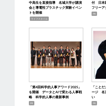
中高生を直接指導 名城大学が講演
付 日本
会と導電性プラスチック実験イベン
フリーア
トを開催
PR
,
ライフスタイル
「第4回科学的人事アワード2025」
「ことだ
を開催 データとAIで変わる人事戦
ージ 名
略 科学的人事の最新事例
い
PR
PR