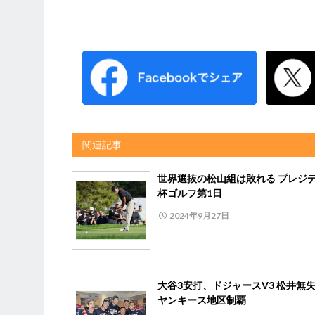
関連記事
世界選抜の松山組は敗れる プレジ
杯ゴルフ第1日
2024年9月27日
大谷3安打、ドジャースV3 松井無
ヤンキース地区制覇