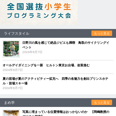
ライフスタイル
もっと見る
日野川の風を感じて絶品ジビエも満喫 鳥取のサイクリングイ
ベント
2026年8月7日
オールデイダイニングを一新 ヒルトン東京お台場、改装進む
2026年8月7日
夏の苗場が夏のアクティビティー拡充へ 四季の各魅力を創出プリンスホテ
ル・苗場スキー場
2026年8月7日
まめ学
もっと見る
写真に埋まっている位置情報はおっかないのか 【岡嶋教授の