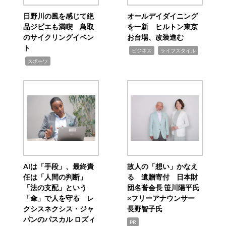
日野川の風を感じて絶
オールデイダイニング
品ジビエも満喫 鳥取
を一新 ヒルトン東京
のサイクリングイベン
お台場、改装進む
ト
,
,
ビジネス
ライフスタイル
,
スポーツ
AIは「手段」、最終責
故人の「想い」かなえ
任は「人間の判断」
る 遺贈寄付 日本財
「法の支配」という
団名誉会長 笹川陽平氏
「傘」で人を守る レ
×フリーアナウンサー
クシスネクシス・ジャ
長野智子氏
パンのパスカル ロズィ
PR