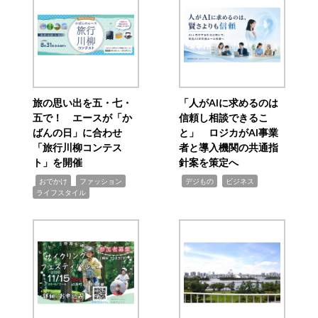
旅の思い出を五・七・
「人がAIに求めるのは
五で！ エースが「か
信頼し相談できるこ
ばんの日」に合わせ
と」 ロジカがAI事業
「旅行川柳コンテス
者と導入機関の共通指
ト」を開催
針案を策定へ
,
,
,
,
,
おでかけ
ファッション
デジもの
ビジネス
ライフスタイル