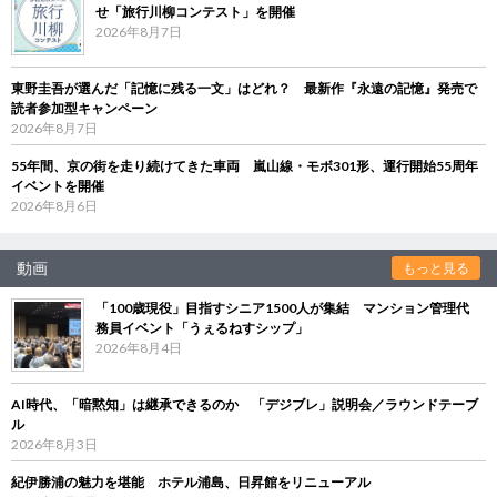
せ「旅行川柳コンテスト」を開催
2026年8月7日
東野圭吾が選んだ「記憶に残る一文」はどれ？ 最新作『永遠の記憶』発売で
読者参加型キャンペーン
2026年8月7日
55年間、京の街を走り続けてきた車両 嵐山線・モボ301形、運行開始55周年
イベントを開催
2026年8月6日
動画
もっと見る
「100歳現役」目指すシニア1500人が集結 マンション管理代
務員イベント「うぇるねすシップ」
2026年8月4日
AI時代、「暗黙知」は継承できるのか 「デジブレ」説明会／ラウンドテーブ
ル
2026年8月3日
紀伊勝浦の魅力を堪能 ホテル浦島、日昇館をリニューアル