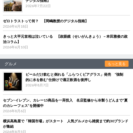
デジタル指南】
2026年7月22日
ゼロトラストって何？ 【岡嶋教授のデジタル指南】
2026年6月18日
きっと大平元首相は泣いている 【政眼鏡（せいがんきょう）－本田雅俊の政
治コラム】
2026年6月10日
グルメ
もっと見る
ビールだけ飲むと倒れる「ふらつくビアグラス」発売 “強制
的に水を飲む”仕掛けで適正飲酒を後押し
2026年8月7日
セブン‐イレブン、カレー15商品を一斉投入 名店監修から冷製うどんまで“夏
のカレーフェス”を開催中
2026年8月6日
横浜高島屋で「韓国市場」がスタート 人気グルメから雑貨まで約30ブランド
が集結
2026年8月5日