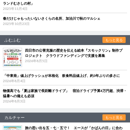
ランドむさしの村」
2025年11月4日
春だけじゃもったいないさくらの名所、加治川で秋のマルシェ
2025年10月23日
ふむふむ
もっと見る
四日市の公害克服の歴史を伝える絵本『スモックリン』制作プ
ロジェクト クラウドファンディングで支援を募集
2026年8月5日
「中東発」値上げラッシュが本格化 飲食料品値上げ、約3年ぶりの多さに
2026年8月4日
物価高でも「夏は家族で長距離ドライブ」 宿泊ドライブ予算4万円超、渋滞・
猛暑への備えも必須
2026年8月3日
カルチャー
もっと見る
旅の思い出を五・七・五で！ エースが「かばんの日」に合わ