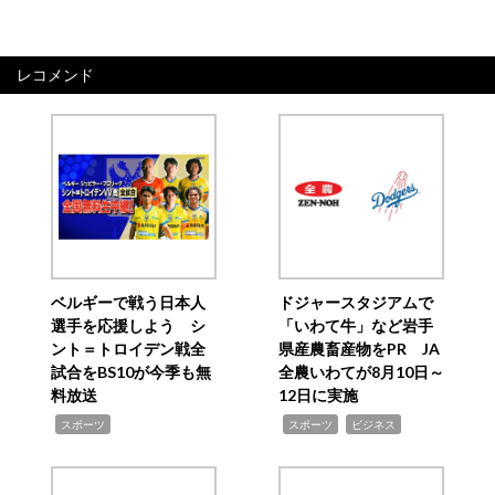
レコメンド
ベルギーで戦う日本人
ドジャースタジアムで
選手を応援しよう シ
「いわて牛」など岩手
ント＝トロイデン戦全
県産農畜産物をPR JA
試合をBS10が今季も無
全農いわてが8月10日～
料放送
12日に実施
,
,
,
スポーツ
スポーツ
ビジネス