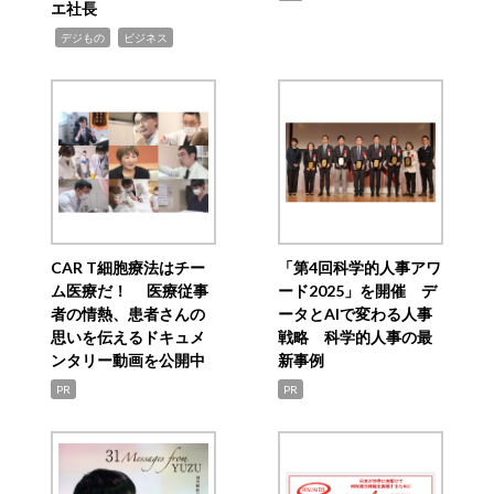
エ社長
,
,
デジもの
ビジネス
CAR T細胞療法はチー
「第4回科学的人事アワ
ム医療だ！ 医療従事
ード2025」を開催 デ
者の情熱、患者さんの
ータとAIで変わる人事
思いを伝えるドキュメ
戦略 科学的人事の最
ンタリー動画を公開中
新事例
PR
PR