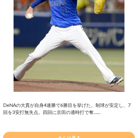
DeNAの大貫が自身4連勝で6勝目を挙げた。制球が安定し、7
回を3安打無失点。四回に京田の適時打で奪……