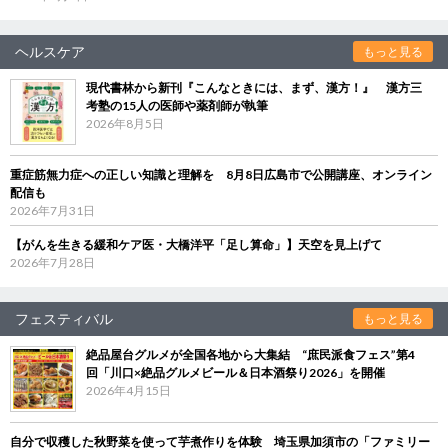
ヘルスケア
もっと見る
現代書林から新刊『こんなときには、まず、漢方！』 漢方三
考塾の15人の医師や薬剤師が執筆
2026年8月5日
重症筋無力症への正しい知識と理解を 8月8日広島市で公開講座、オンライン
配信も
2026年7月31日
【がんを生きる緩和ケア医・大橋洋平「足し算命」】天空を見上げて
2026年7月28日
フェスティバル
もっと見る
絶品屋台グルメが全国各地から大集結 “庶民派食フェス”第4
回「川口×絶品グルメビール＆日本酒祭り2026」を開催
2026年4月15日
自分で収穫した秋野菜を使って芋煮作りを体験 埼玉県加須市の「ファミリー