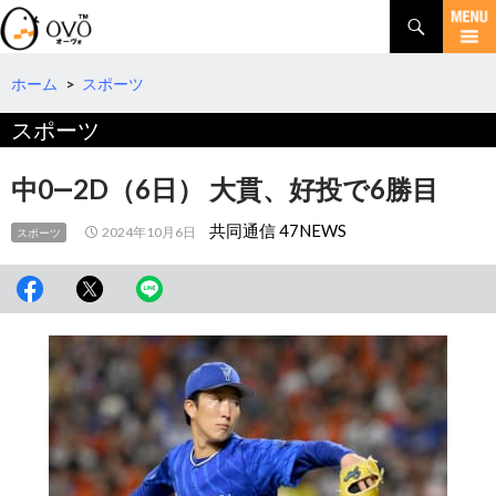
検
索
コ
ン
テ
ホーム
>
スポーツ
ン
スポーツ
ツ
へ
移
中0―2D（6日） 大貫、好投で6勝目
動
共同通信 47NEWS
2024年10月6日
スポーツ