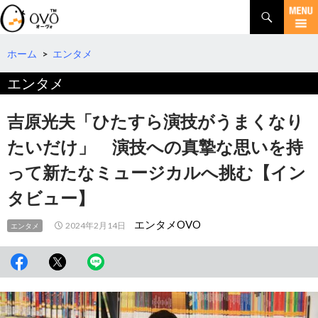
検
索
コ
ン
テ
ホーム
>
エンタメ
ン
エンタメ
ツ
へ
移
吉原光夫「ひたすら演技がうまくなり
動
たいだけ」 演技への真摯な思いを持
って新たなミュージカルへ挑む【イン
タビュー】
エンタメOVO
2024年2月14日
エンタメ