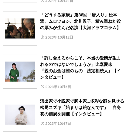
2024年10月24日
「どうする家康」第38回「唐入り」松本
潤、ムロツヨシ、北川景子、積み重ねた役
の厚みが生んだ名演【大河ドラマコラム】
2023年10月12日
「許し合えるからこそ、本当の愛情が生ま
れるのではないでしょうか」比嘉愛未
『親のお金は誰のもの 法定相続人』【イ
ンタビュー】
2023年10月5日
演出家で小説家で脚本家…多彩な顔を見せる
松尾スズキ「始まりは絵なんです」 自身
初の個展を開催【インタビュー】
2023年10月7日