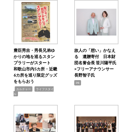
豊臣秀吉・秀長兄弟ゆ
故人の「想い」かなえ
かりの地を巡るスタン
る 遺贈寄付 日本財
プラリーがスタート
団名誉会長 笹川陽平氏
和歌山市内5カ所・近畿
×フリーアナウンサー
6カ所を巡り限定グッズ
長野智子氏
をもらおう
PR
,
,
カルチャー
ライフスタイ
ル