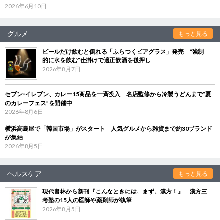
2026年6月10日
グルメ
もっと見る
ビールだけ飲むと倒れる「ふらつくビアグラス」発売 “強制
的に水を飲む”仕掛けで適正飲酒を後押し
2026年8月7日
セブン‐イレブン、カレー15商品を一斉投入 名店監修から冷製うどんまで“夏
のカレーフェス”を開催中
2026年8月6日
横浜高島屋で「韓国市場」がスタート 人気グルメから雑貨まで約30ブランド
が集結
2026年8月5日
ヘルスケア
もっと見る
現代書林から新刊『こんなときには、まず、漢方！』 漢方三
考塾の15人の医師や薬剤師が執筆
2026年8月5日