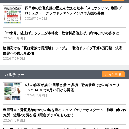
四日市の公害克服の歴史を伝える絵本『スモックリン』制作プ
ロジェクト クラウドファンディングで支援を募集
2026年8月5日
「中東発」値上げラッシュが本格化 飲食料品値上げ、約3年ぶりの多さに
2026年8月4日
物価高でも「夏は家族で長距離ドライブ」 宿泊ドライブ予算4万円超、渋滞・
猛暑への備えも必須
2026年8月3日
カルチャー
もっと見る
6人の作家が描く“風景と猫”の共演 歌舞伎座そばのギャラリ
ーYOHAKUで8月20日から開催
2026年8月9日
豊臣秀吉・秀長兄弟ゆかりの地を巡るスタンプラリーがスタート 和歌山市内5
カ所・近畿6カ所を巡り限定グッズをもらおう
2026年8月8日