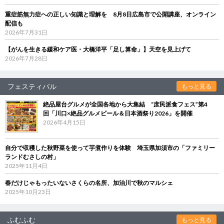
重症筋無力症への正しい知識と理解を 8月8日広島市で公開講座、オンライン
配信も
2026年7月31日
【がんを生きる緩和ケア医・大橋洋平「足し算命」】天空を見上げて
2026年7月28日
フェスティバル
もっと見る
絶品屋台グルメが全国各地から大集結 “庶民派食フェス”第4
回「川口×絶品グルメビール＆日本酒祭り2026」を開催
2026年4月15日
自分で収穫した秋野菜を使って芋煮作りを体験 埼玉県加須市の「ファミリー
ランドむさしの村」
2025年11月4日
春だけじゃもったいないさくらの名所、加治川で秋のマルシェ
2025年10月23日
ふむふむ
もっと見る