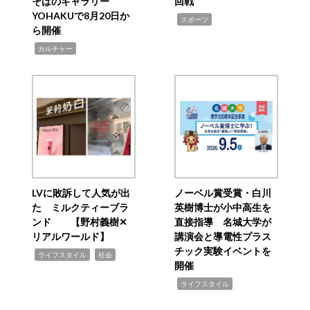
そばのギャラリー
回戦
YOHAKUで8月20日か
,
スポーツ
ら開催
,
カルチャー
LVに敗訴して人気が出
ノーベル賞受賞・白川
た ミルクティーブラ
英樹博士が小中高生を
ンド 【野村義樹✕
直接指導 名城大学が
リアルワールド】
講演会と導電性プラス
チック実験イベントを
,
,
ライフスタイル
社会
開催
,
ライフスタイル