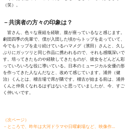
（笑）。
－共演者の方々の印象は？
皆さん、色々な座組を経験、腹が座っているなと感じます。
劇団四季の先輩で、僕が入団した頃からトップを走っていて、
今でもトップを走り続けているハマメグ（濱田）さんと、久し
ぶりにガッツリと同じ作品に携われるので、それも感慨深いで
す。培ってきたものや経験してきたものが、彼女をどんどん彩
っていろいろな役に導いている。日本のミュージカル女優の形
を作ってきた人なんだなと、改めて感じています。浦井（健
治）くんとは、稽古場で席が隣です。稽古が始まる前は、浦井
くんと仲良くなれるはずはないと思っていましたが、今、すご
く仲いいです。
（次ページ）
－ところで、昨年は大河ドラマや日曜劇場など、映像作…