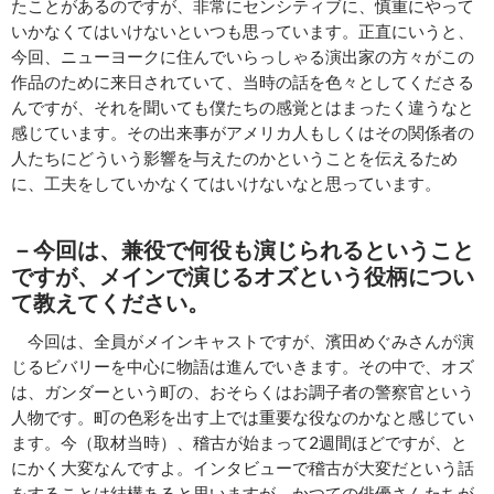
たことがあるのですが、非常にセンシティブに、慎重にやって
いかなくてはいけないといつも思っています。正直にいうと、
今回、ニューヨークに住んでいらっしゃる演出家の方々がこの
作品のために来日されていて、当時の話を色々としてくださる
んですが、それを聞いても僕たちの感覚とはまったく違うなと
感じています。その出来事がアメリカ人もしくはその関係者の
人たちにどういう影響を与えたのかということを伝えるため
に、工夫をしていかなくてはいけないなと思っています。
－今回は、兼役で何役も演じられるということ
ですが、メインで演じるオズという役柄につい
て教えてください。
今回は、全員がメインキャストですが、濱田めぐみさんが演
じるビバリーを中心に物語は進んでいきます。その中で、オズ
は、ガンダーという町の、おそらくはお調子者の警察官という
人物です。町の色彩を出す上では重要な役なのかなと感じてい
ます。今（取材当時）、稽古が始まって2週間ほどですが、と
にかく大変なんですよ。インタビューで稽古が大変だという話
をすることは結構あると思いますが、かつての俳優さんたちが