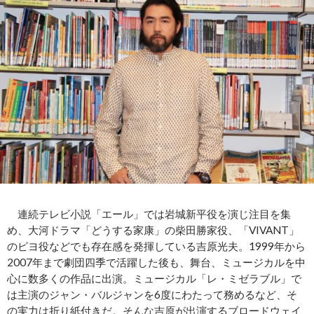
連続テレビ小説「エール」では岩城新平役を演じ注目を集
め、大河ドラマ「どうする家康」の柴田勝家役、「VIVANT」
のピヨ役などでも存在感を発揮している吉原光夫。1999年から
2007年まで劇団四季で活躍した後も、舞台、ミュージカルを中
心に数多くの作品に出演。ミュージカル「レ・ミゼラブル」で
は主演のジャン・バルジャンを6度にわたって務めるなど、そ
の実力は折り紙付きだ。そんな吉原が出演するブロードウェイ