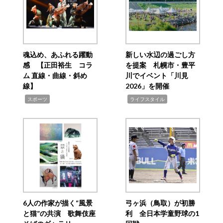
魂込め、あふれる躍動
新しい水辺の過ごし方
感 【正田裕生 コラ
を提案 札幌市・豊平
ム 直線・曲線・斜め
川でイベント「川見
線】
2026」を開催
,
,
スポーツ
ライフスタイル
6人の作家が描く“風景
弓ヶ浜（鳥取）が初勝
と猫”の共演 歌舞伎座
利 全日本学童野球の1