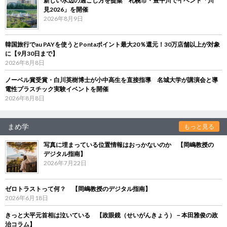
新しい水辺の過ごし方を提案 札幌市・豊平川でイベント「川
見2026」を開催
2026年8月9日
韓国旅行でau PAYを使うとPontaポイント最大20％還元！30万店舗以上が対象
に【9月30日まで】
2026年8月8日
ノーベル賞受賞・白川英樹博士が小中高生を直接指導 名城大学が講演会と導
電性プラスチック実験イベントを開催
2026年8月8日
まめ学
もっと見る
写真に埋まっている位置情報はおっかないのか 【岡嶋教授の
デジタル指南】
2026年7月22日
ゼロトラストって何？ 【岡嶋教授のデジタル指南】
2026年6月18日
きっと大平元首相は泣いている 【政眼鏡（せいがんきょう）－本田雅俊の政
治コラム】