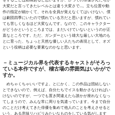
大変だと言ってきたレベルとは違う大変さで…。立ち位置や動
作の指定が細かくて、それを全員が覚えなくてはいけない。僕
は劇団四季にいたので慣れている方だと思いますが、慣れてい
ても苦しくなるほど大変なんです。なので、このキャラクター
がどうかというところまでは、まだいけていないというのが正
直なところです。ただ、ガンダーという雄大な厳しい大地のも
とに育った、ちょっと天然な優しい人たちの表現として、オズ
という役柄は必要な要素なのかなと思います。
－ミュージカル界を代表するキャストがそろっ
ている本作ですが
、
稽古場の雰囲気はいかがで
すか。
めちゃくちゃいいですよ。とにかく、この作品は団結しない
とできないので。例えば、自分たちでイスを動かさなければい
けないのですが、一つでも置き間違えたら誰かが座れなくなっ
てしまうので、みんな常に周りを気遣っています。今まで自分
のことだけ考えてきた俳優を集めて他人のことを考えさせると
いう、ある意味リハビリみたいなものをしている気がします