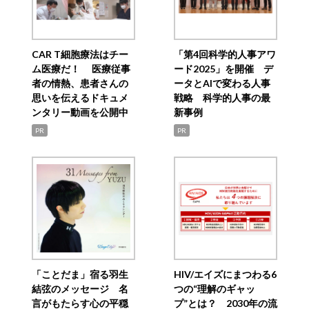
CAR T細胞療法はチー
「第4回科学的人事アワ
ム医療だ！ 医療従事
ード2025」を開催 デ
者の情熱、患者さんの
ータとAIで変わる人事
思いを伝えるドキュメ
戦略 科学的人事の最
ンタリー動画を公開中
新事例
PR
PR
「ことだま」宿る羽生
HIV/エイズにまつわる6
結弦のメッセージ 名
つの“理解のギャッ
言がもたらす心の平穏
プ”とは？ 2030年の流