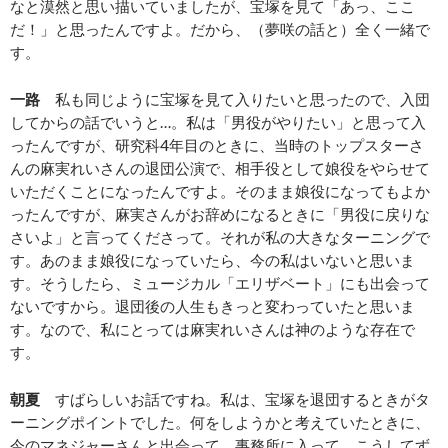
なと漠然と思い描いていましたが、宝塚を見て「あっ、ここ
だ！」と思ったんですよ。だから、（夢咲の話と）全く一緒で
す。
一路
私も同じように宝塚を見て入りたいと思ったので、入団
してからの話でいうと…。私は「男役がやりたい」と思って入
ったんですが、研究科4年目のときに、当時のトップスターさ
んの麻実れいさんの退団公演で、相手役として娘役をやらせて
いただくことになったんですよ。そのまま娘役になってもよか
ったんですが、麻実さんがお辞めになるときに「男役に戻りな
さいよ」と言ってくださって。それが私の大きなターニングで
す。あのまま娘役になっていたら、今の私はいないと思いま
す。そうしたら、ミュージカル「エリザベート」にも出会って
ないですから。退団後の人生もきっと変わっていたと思いま
す。なので、私にとっては麻実れいさんは神のような存在で
す。
朝夏
すばらしいお話ですね。私は、宝塚を退団するときがタ
ーニングポイントでした。何をしようかと考えていたときに、
今のマネジャーさんと出会って、事務所に入って、こうしてず