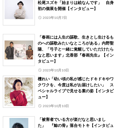
松尾スズキ「始まりは絵なんです」 自身
初の個展を開催【インタビュー】
2023年10月7日
「春画には人生の謳歌、生きとし生けるも
のへの謳歌みたいなところがある」内野聖
陽、「弓子と一緒に覚醒していただけたら
なと思います」北香那『春画先生』【イン
タビュー】
2023年10月10日
檀れい「幼い頃の私が感じたドキドキやワ
クワクを、今度は私がお届けしたい」 ス
ペシャルライブで見せる素の姿【インタビ
ュー】
2023年10月10日
「被害者でいる方が楽だなと思いまし
た」 『鯨の骨』落合モトキ【インタビュ