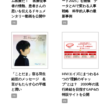
ム医療だ！ 医療従事
ード2025」を開催 デ
者の情熱、患者さんの
ータとAIで変わる人事
思いを伝えるドキュメ
戦略 科学的人事の最
ンタリー動画を公開中
新事例
PR
PR
「ことだま」宿る羽生
HIV/エイズにまつわる6
結弦のメッセージ 名
つの“理解のギャッ
言がもたらす心の平穏
プ”とは？ 2030年の流
と潤い
行終結を目指すGAP6の
特設サイトを公開
PR
PR