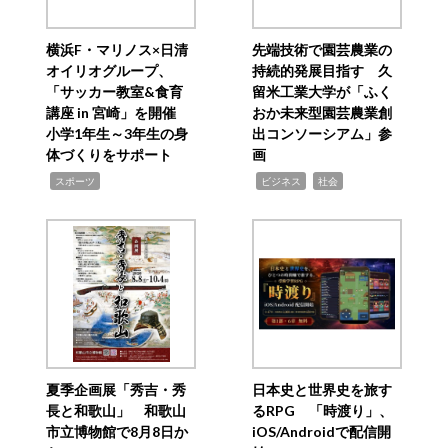
横浜F・マリノス×日清
先端技術で園芸農業の
オイリオグループ、
持続的発展目指す 久
「サッカー教室&食育
留米工業大学が「ふく
講座 in 宮崎」を開催
おか未来型園芸農業創
小学1年生～3年生の身
出コンソーシアム」参
体づくりをサポート
画
,
,
,
スポーツ
ビジネス
社会
夏季企画展「秀吉・秀
日本史と世界史を旅す
長と和歌山」 和歌山
るRPG 「時渡り」、
市立博物館で8月8日か
iOS/Androidで配信開