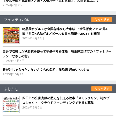
【がんを生きる緩和ケア医・大橋洋平「足し算命」】天空を見上げて
2026年7月28日
フェスティバル
もっと見る
絶品屋台グルメが全国各地から大集結 “庶民派食フェス”第4
回「川口×絶品グルメビール＆日本酒祭り2026」を開催
2026年4月15日
自分で収穫した秋野菜を使って芋煮作りを体験 埼玉県加須市の「ファミリー
ランドむさしの村」
2025年11月4日
春だけじゃもったいないさくらの名所、加治川で秋のマルシェ
2025年10月23日
ふむふむ
もっと見る
四日市の公害克服の歴史を伝える絵本『スモックリン』制作プ
ロジェクト クラウドファンディングで支援を募集
2026年8月5日