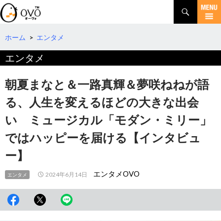
検
索
コ
ン
テ
ホーム
>
エンタメ
ン
エンタメ
ツ
へ
移
朝夏まなと＆一路真輝＆夢咲ねねが語
動
る、人生を変えるほどの大きな出会
い ミュージカル「モダン・ミリー」
ではハッピーを届ける【インタビュ
ー】
エンタメOVO
2024年6月14日
エンタメ