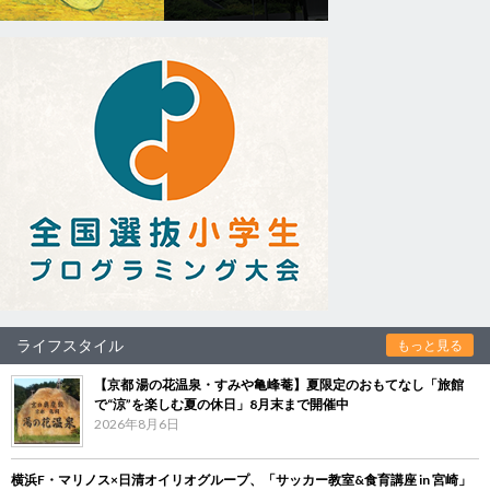
ライフスタイル
もっと見る
【京都 湯の花温泉・すみや亀峰菴】夏限定のおもてなし「旅館
で“涼”を楽しむ夏の休日」8月末まで開催中
2026年8月6日
横浜F・マリノス×日清オイリオグループ、「サッカー教室&食育講座 in 宮崎」