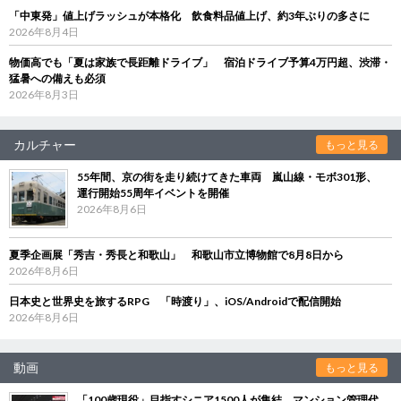
「中東発」値上げラッシュが本格化 飲食料品値上げ、約3年ぶりの多さに
2026年8月4日
物価高でも「夏は家族で長距離ドライブ」 宿泊ドライブ予算4万円超、渋滞・
猛暑への備えも必須
2026年8月3日
カルチャー
もっと見る
55年間、京の街を走り続けてきた車両 嵐山線・モボ301形、
運行開始55周年イベントを開催
2026年8月6日
夏季企画展「秀吉・秀長と和歌山」 和歌山市立博物館で8月8日から
2026年8月6日
日本史と世界史を旅するRPG 「時渡り」、iOS/Androidで配信開始
2026年8月6日
動画
もっと見る
「100歳現役」目指すシニア1500人が集結 マンション管理代