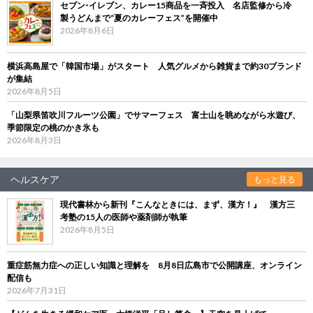
セブン‐イレブン、カレー15商品を一斉投入 名店監修から冷
製うどんまで“夏のカレーフェス”を開催中
2026年8月6日
横浜高島屋で「韓国市場」がスタート 人気グルメから雑貨まで約30ブランド
が集結
2026年8月5日
「山梨県笛吹川フルーツ公園」でサマーフェス 富士山を眺めながら水遊び、
季節限定の桃のかき氷も
2026年8月3日
ヘルスケア
もっと見る
現代書林から新刊『こんなときには、まず、漢方！』 漢方三
考塾の15人の医師や薬剤師が執筆
2026年8月5日
重症筋無力症への正しい知識と理解を 8月8日広島市で公開講座、オンライン
配信も
2026年7月31日