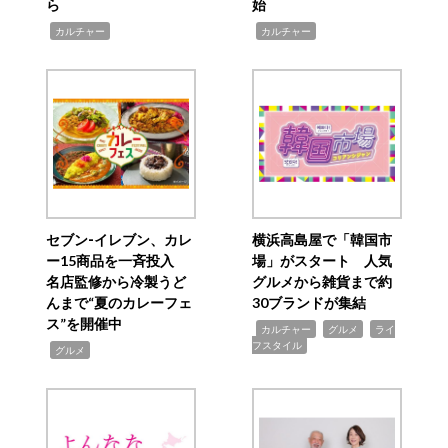
ら
始
,
,
カルチャー
カルチャー
セブン‐イレブン、カレ
横浜高島屋で「韓国市
ー15商品を一斉投入
場」がスタート 人気
名店監修から冷製うど
グルメから雑貨まで約
んまで“夏のカレーフェ
30ブランドが集結
ス”を開催中
,
,
,
カルチャー
グルメ
ライ
フスタイル
,
グルメ