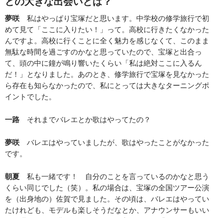
どの大きな出会いとは？
夢咲
私はやっぱり宝塚だと思います。中学校の修学旅行で初
めて見て「ここに入りたい！」って。高校に行きたくなかった
んですよ。高校に行くことに全く魅力を感じなくて、このまま
無駄な時間を過ごすのかなと思っていたので、宝塚と出合っ
て、頭の中に鐘が鳴り響いたくらい「私は絶対ここに入るん
だ！」となりました。あのとき、修学旅行で宝塚を見なかった
ら存在も知らなかったので、私にとっては大きなターニングポ
イントでした。
一路
それまでバレエとか歌はやってたの？
夢咲
バレエはやっていましたが、歌はやったことがなかった
です。
朝夏
私も一緒です！ 自分のことを言っているのかなと思う
くらい同じでした（笑）。私の場合は、宝塚の全国ツアー公演
を（出身地の）佐賀で見ました。その頃は、バレエはやってい
たけれども、モデルも楽しそうだなとか、アナウンサーもいい