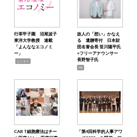
行革甲子園 沼尾波子
故人の「想い」かなえ
東洋大学教授 連載
る 遺贈寄付 日本財
「よんななエコノミ
団名誉会長 笹川陽平氏
ー」
×フリーアナウンサー
長野智子氏
,
ビジネス
PR
CAR T細胞療法はチー
「第4回科学的人事アワ