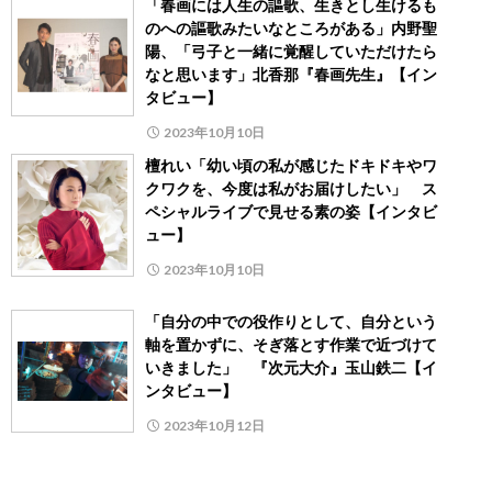
「春画には人生の謳歌、生きとし生けるも
のへの謳歌みたいなところがある」内野聖
陽、「弓子と一緒に覚醒していただけたら
なと思います」北香那『春画先生』【イン
タビュー】
2023年10月10日
檀れい「幼い頃の私が感じたドキドキやワ
クワクを、今度は私がお届けしたい」 ス
ペシャルライブで見せる素の姿【インタビ
ュー】
2023年10月10日
「自分の中での役作りとして、自分という
軸を置かずに、そぎ落とす作業で近づけて
いきました」 『次元大介』玉山鉄二【イ
ンタビュー】
2023年10月12日