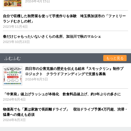
2026年4月15日
自分で収穫した秋野菜を使って芋煮作りを体験 埼玉県加須市の「ファミリー
ランドむさしの村」
2025年11月4日
春だけじゃもったいないさくらの名所、加治川で秋のマルシェ
2025年10月23日
ふむふむ
もっと見る
四日市の公害克服の歴史を伝える絵本『スモックリン』制作プ
ロジェクト クラウドファンディングで支援を募集
2026年8月5日
「中東発」値上げラッシュが本格化 飲食料品値上げ、約3年ぶりの多さに
2026年8月4日
物価高でも「夏は家族で長距離ドライブ」 宿泊ドライブ予算4万円超、渋滞・
猛暑への備えも必須
2026年8月3日