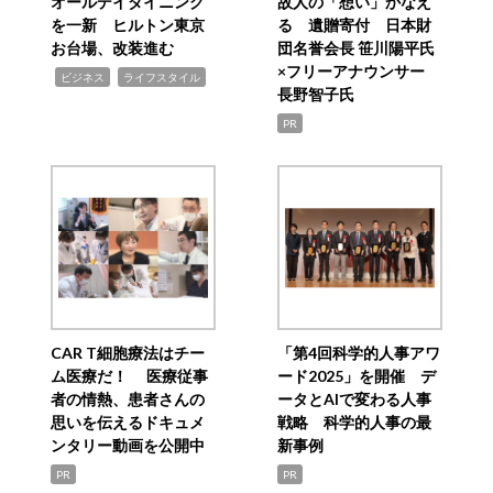
オールデイダイニング
故人の「想い」かなえ
を一新 ヒルトン東京
る 遺贈寄付 日本財
お台場、改装進む
団名誉会長 笹川陽平氏
×フリーアナウンサー
,
,
ビジネス
ライフスタイル
長野智子氏
PR
CAR T細胞療法はチー
「第4回科学的人事アワ
ム医療だ！ 医療従事
ード2025」を開催 デ
者の情熱、患者さんの
ータとAIで変わる人事
思いを伝えるドキュメ
戦略 科学的人事の最
ンタリー動画を公開中
新事例
PR
PR