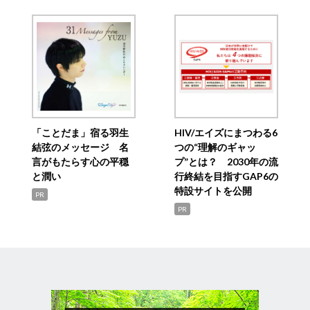
「ことだま」宿る羽生
HIV/エイズにまつわる6
結弦のメッセージ 名
つの“理解のギャッ
言がもたらす心の平穏
プ”とは？ 2030年の流
と潤い
行終結を目指すGAP6の
特設サイトを公開
PR
PR