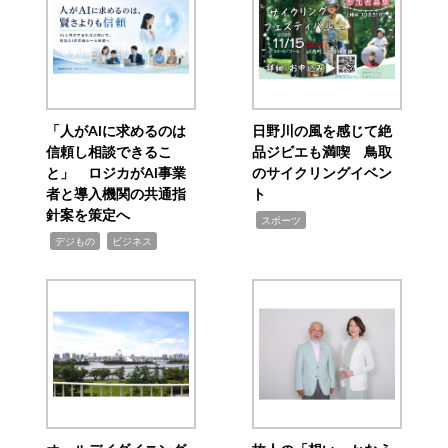
「人がAIに求めるのは
日野川の風を感じて絶
信頼し相談できるこ
品ジビエも満喫 鳥取
と」 ロジカがAI事業
のサイクリングイベン
者と導入機関の共通指
ト
針案を策定へ
,
スポーツ
,
,
デジもの
ビジネス