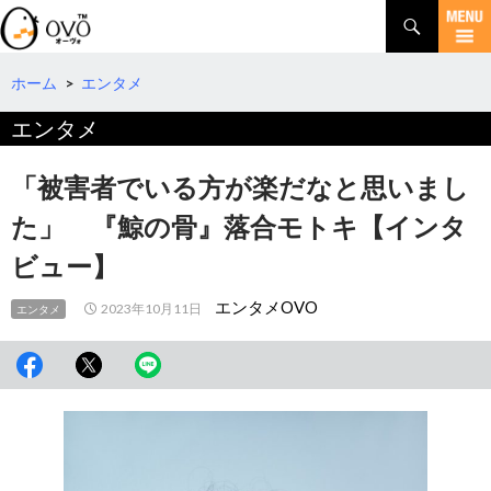
検
索
コ
ン
テ
ホーム
>
エンタメ
ン
エンタメ
ツ
へ
移
「被害者でいる方が楽だなと思いまし
動
た」 『鯨の骨』落合モトキ【インタ
ビュー】
エンタメOVO
2023年10月11日
エンタメ