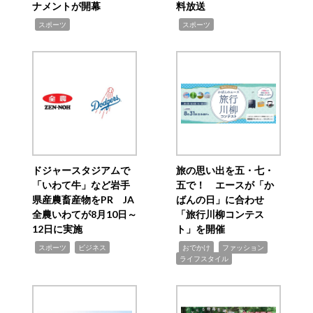
ナメントが開幕
料放送
,
,
スポーツ
スポーツ
ドジャースタジアムで
旅の思い出を五・七・
「いわて牛」など岩手
五で！ エースが「か
県産農畜産物をPR JA
ばんの日」に合わせ
全農いわてが8月10日～
「旅行川柳コンテス
12日に実施
ト」を開催
,
,
,
,
,
スポーツ
ビジネス
おでかけ
ファッション
ライフスタイル