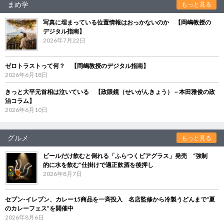
まめ学
もっと見る
写真に埋まっている位置情報はおっかないのか 【岡嶋教授の
デジタル指南】
2026年7月22日
ゼロトラストって何？ 【岡嶋教授のデジタル指南】
2026年6月18日
きっと大平元首相は泣いている 【政眼鏡（せいがんきょう）－本田雅俊の政
治コラム】
2026年6月10日
グルメ
もっと見る
ビールだけ飲むと倒れる「ふらつくビアグラス」発売 “強制
的に水を飲む”仕掛けで適正飲酒を後押し
2026年8月7日
セブン‐イレブン、カレー15商品を一斉投入 名店監修から冷製うどんまで“夏
のカレーフェス”を開催中
2026年8月6日