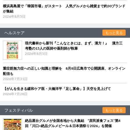
横浜高島屋で「韓国市場」がスタート 人気グルメから雑貨まで約30ブランド
が集結
2026年8月5日
ヘルスケア
もっと見る
現代書林から新刊『こんなときには、まず、漢方！』 漢方三
考塾の15人の医師や薬剤師が執筆
2026年8月5日
重症筋無力症への正しい知識と理解を 8月8日広島市で公開講座、オンライン
配信も
2026年7月31日
【がんを生きる緩和ケア医・大橋洋平「足し算命」】天空を見上げて
2026年7月28日
フェスティバル
もっと見る
絶品屋台グルメが全国各地から大集結 “庶民派食フェス”第4
回「川口×絶品グルメビール＆日本酒祭り2026」を開催