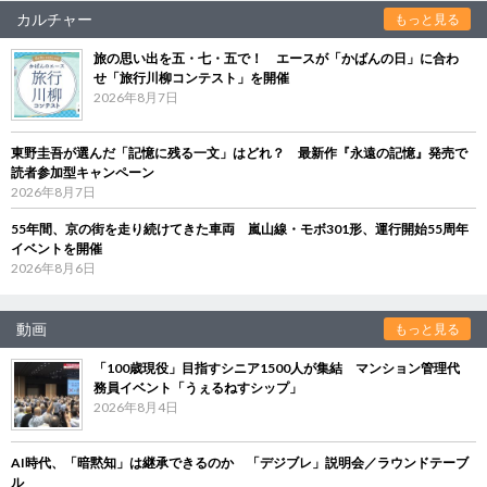
カルチャー
もっと見る
旅の思い出を五・七・五で！ エースが「かばんの日」に合わ
せ「旅行川柳コンテスト」を開催
2026年8月7日
東野圭吾が選んだ「記憶に残る一文」はどれ？ 最新作『永遠の記憶』発売で
読者参加型キャンペーン
2026年8月7日
55年間、京の街を走り続けてきた車両 嵐山線・モボ301形、運行開始55周年
イベントを開催
2026年8月6日
動画
もっと見る
「100歳現役」目指すシニア1500人が集結 マンション管理代
務員イベント「うぇるねすシップ」
2026年8月4日
AI時代、「暗黙知」は継承できるのか 「デジブレ」説明会／ラウンドテーブ
ル