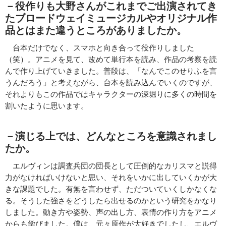
－役作りも大野さんがこれまでご出演されてき
たブロードウェイミュージカルやオリジナル作
品とはまた違うところがありましたか。
台本だけでなく、スマホと向き合って役作りしました
（笑）。アニメを見て、改めて単行本を読み、作品の考察を読
んで作り上げていきました。普段は、「なんでこのせりふを言
うんだろう」と考えながら、台本を読み込んでいくのですが、
それよりもこの作品ではキャラクターの深堀りに多くの時間を
割いたように思います。
－演じる上では、どんなところを意識されまし
たか。
エルヴィンは調査兵団の団長として圧倒的なカリスマと説得
力がなければいけないと思い、それをいかに出していくかが大
きな課題でした。有無を言わせず、ただついていくしかなくな
る。そうした強さをどうしたら出せるのかという研究をかなり
しました。動き方や姿勢、声の出し方、表情の作り方をアニメ
からも学びました。僕は、元々原作が大好きでしたし、エルヴ