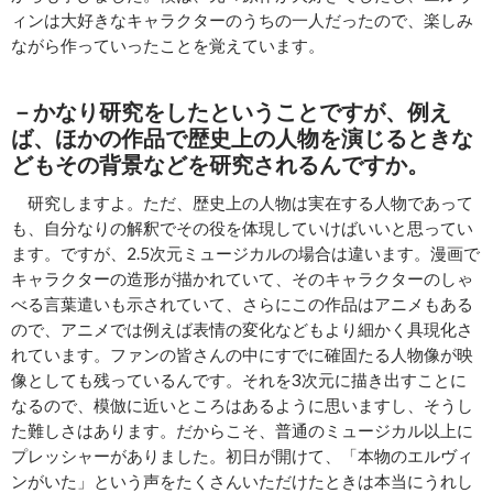
ィンは大好きなキャラクターのうちの一人だったので、楽しみ
ながら作っていったことを覚えています。
－かなり研究をしたということですが、
例え
ば、ほかの作品で歴史上の人物を演じるときな
どもその背景などを研究されるんですか。
研究しますよ。ただ、歴史上の人物は実在する人物であって
も、自分なりの解釈でその役を体現していけばいいと思ってい
ます。ですが、2.5次元ミュージカルの場合は違います。漫画で
キャラクターの造形が描かれていて、そのキャラクターのしゃ
べる言葉遣いも示されていて、さらにこの作品はアニメもある
ので、アニメでは例えば表情の変化などもより細かく具現化さ
れています。ファンの皆さんの中にすでに確固たる人物像が映
像としても残っているんです。それを3次元に描き出すことに
なるので、模倣に近いところはあるように思いますし、そうし
た難しさはあります。だからこそ、普通のミュージカル以上に
プレッシャーがありました。初日が開けて、「本物のエルヴィ
ンがいた」という声をたくさんいただけたときは本当にうれし