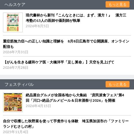
ヘルスケア
もっと見る
現代書林から新刊『こんなときには、まず、漢方！』 漢方三
考塾の15人の医師や薬剤師が執筆
2026年8月5日
重症筋無力症への正しい知識と理解を 8月8日広島市で公開講座、オンライン
配信も
2026年7月31日
【がんを生きる緩和ケア医・大橋洋平「足し算命」】天空を見上げて
2026年7月28日
フェスティバル
もっと見る
絶品屋台グルメが全国各地から大集結 “庶民派食フェス”第4
回「川口×絶品グルメビール＆日本酒祭り2026」を開催
2026年4月15日
自分で収穫した秋野菜を使って芋煮作りを体験 埼玉県加須市の「ファミリー
ランドむさしの村」
2025年11月4日