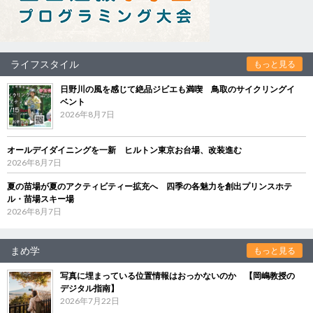
ライフスタイル
もっと見る
日野川の風を感じて絶品ジビエも満喫 鳥取のサイクリングイ
ベント
2026年8月7日
オールデイダイニングを一新 ヒルトン東京お台場、改装進む
2026年8月7日
夏の苗場が夏のアクティビティー拡充へ 四季の各魅力を創出プリンスホテ
ル・苗場スキー場
2026年8月7日
まめ学
もっと見る
写真に埋まっている位置情報はおっかないのか 【岡嶋教授の
デジタル指南】
2026年7月22日