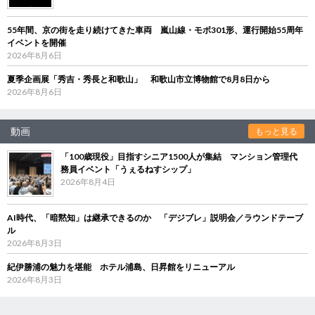
55年間、京の街を走り続けてきた車両 嵐山線・モボ301形、運行開始55周年
イベントを開催
2026年8月6日
夏季企画展「秀吉・秀長と和歌山」 和歌山市立博物館で8月8日から
2026年8月6日
動画
もっと見る
「100歳現役」目指すシニア1500人が集結 マンション管理代
務員イベント「うぇるねすシップ」
2026年8月4日
AI時代、「暗黙知」は継承できるのか 「デジブレ」説明会／ラウンドテーブ
ル
2026年8月3日
紀伊勝浦の魅力を堪能 ホテル浦島、日昇館をリニューアル
2026年8月3日