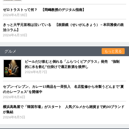
ゼロトラストって何？ 【岡嶋教授のデジタル指南】
2026年6月18日
きっと大平元首相は泣いている 【政眼鏡（せいがんきょう）－本田雅俊の政
治コラム】
2026年6月10日
グルメ
もっと見る
ビールだけ飲むと倒れる「ふらつくビアグラス」発売 “強制
的に水を飲む”仕掛けで適正飲酒を後押し
2026年8月7日
セブン‐イレブン、カレー15商品を一斉投入 名店監修から冷製うどんまで“夏
のカレーフェス”を開催中
2026年8月6日
横浜高島屋で「韓国市場」がスタート 人気グルメから雑貨まで約30ブランド
が集結
2026年8月5日