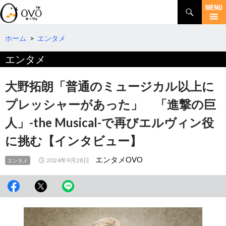
検
索
コ
ン
テ
ホーム
>
エンタメ
ン
エンタメ
ツ
へ
移
大野拓朗「普通のミュージカル以上に
動
プレッシャーがあった」 「進撃の巨
人」-the Musical-で再びエルヴィン役
に挑む【インタビュー】
エンタメOVO
2024年9月28日
エンタメ