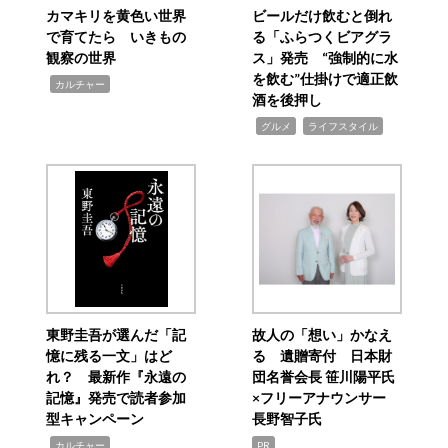
カマキリを黄色い世界
ビールだけ飲むと倒れ
で育てたら いきもの
る「ふらつくビアグラ
観察の世界
ス」発売 “強制的に水
を飲む”仕掛けで適正飲
,
カルチャー
酒を後押し
,
,
グルメ
ライフスタイル
東野圭吾が選んだ「記
故人の「想い」かなえ
憶に残る一文」はど
る 遺贈寄付 日本財
れ？ 最新作『永遠の
団名誉会長 笹川陽平氏
記憶』発売で読者参加
×フリーアナウンサー
型キャンペーン
長野智子氏
,
カルチャー
PR