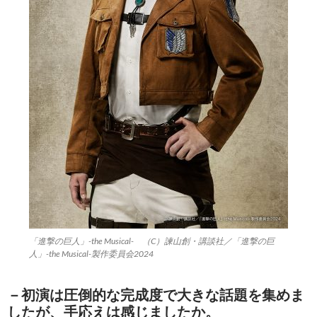
「進撃の巨人」-the Musical- （C）諫山創・講談社／「進撃の巨
人」-the Musical-製作委員会2024
－初演は圧倒的な完成度で大きな話題を集めま
したが、手応えは感じましたか。