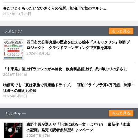
春だけじゃもったいないさくらの名所、加治川で秋のマルシェ
2025年10月23日
ふむふむ
もっと見る
四日市の公害克服の歴史を伝える絵本『スモックリン』制作プ
ロジェクト クラウドファンディングで支援を募集
2026年8月5日
「中東発」値上げラッシュが本格化 飲食料品値上げ、約3年ぶりの多さに
2026年8月4日
物価高でも「夏は家族で長距離ドライブ」 宿泊ドライブ予算4万円超、渋滞・
猛暑への備えも必須
2026年8月3日
カルチャー
もっと見る
東野圭吾が選んだ「記憶に残る一文」はどれ？ 最新作『永遠
の記憶』発売で読者参加型キャンペーン
2026年8月7日