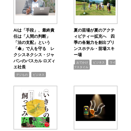
AIは「手段」、最終責
夏の苗場が夏のアクテ
任は「人間の判断」
ィビティー拡充へ 四
「法の支配」という
季の各魅力を創出プリ
「傘」で人を守る レ
ンスホテル・苗場スキ
クシスネクシス・ジャ
ー場
パンのパスカル ロズィ
,
,
,
おでかけ
ビジネス
ライ
エ社長
フスタイル
,
,
デジもの
ビジネス